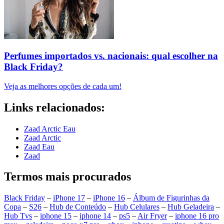
Perfumes importados vs. nacionais: qual escolher na
Black Friday?
Veja as melhores opções de cada um!
Links relacionados:
Zaad Arctic Eau
Zaad Arctic
Zaad Eau
Zaad
Termos mais procurados
Black Friday
–
iPhone 17
–
iPhone 16
–
Álbum de Figurinhas da
Copa
–
S26
–
Hub de Conteúdo
–
Hub Celulares
–
Hub Geladeira
–
Hub Tvs
–
iphone 15
–
iphone 14
–
ps5
–
Air Fryer
–
iphone 16 pro