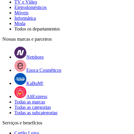
TV e Vídeo
Eletrodomésticos
Móveis
Informática
Moda
Todos os departamentos
Nossas marcas e parceiros
Netshoes
Epoca Cosméticos
KaBuM!
AliExpress
Todas as marcas
Todas as categorias
Todas as subcategorias
Serviços e benefícios
Cartão Luiza