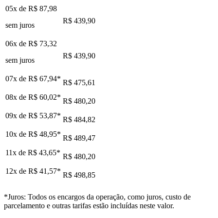
05x de
R$ 87,98
R$ 439,90
sem juros
06x de
R$ 73,32
R$ 439,90
sem juros
07x de
R$ 67,94
*
R$ 475,61
08x de
R$ 60,02
*
R$ 480,20
09x de
R$ 53,87
*
R$ 484,82
10x de
R$ 48,95
*
R$ 489,47
11x de
R$ 43,65
*
R$ 480,20
12x de
R$ 41,57
*
R$ 498,85
*Juros: Todos os encargos da operação, como juros, custo de
parcelamento e outras tarifas estão incluídas neste valor.