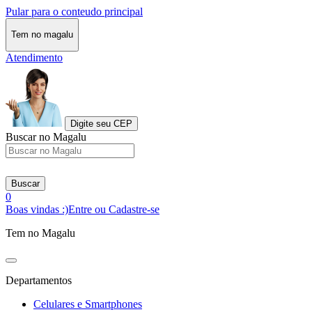
Pular para o conteudo principal
Tem no magalu
Atendimento
Digite seu CEP
Buscar no Magalu
Buscar
0
Boas vindas :)
Entre ou Cadastre-se
Tem no Magalu
Departamentos
Celulares e Smartphones