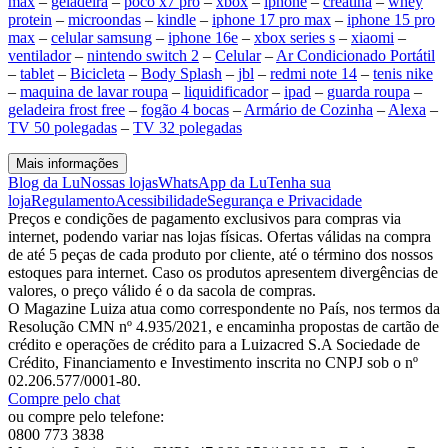
max
–
geladeira
–
poco x7 pro
–
xbox
–
iphone
–
creatina
–
whey
protein
–
microondas
–
kindle
–
iphone 17 pro max
–
iphone 15 pro
max
–
celular samsung
–
iphone 16e
–
xbox series s
–
xiaomi
–
ventilador
–
nintendo switch 2
–
Celular
–
Ar Condicionado Portátil
–
tablet
–
Bicicleta
–
Body Splash
–
jbl
–
redmi note 14
–
tenis nike
–
maquina de lavar roupa
–
liquidificador
–
ipad
–
guarda roupa
–
geladeira frost free
–
fogão 4 bocas
–
Armário de Cozinha
–
Alexa
–
TV 50 polegadas
–
TV 32 polegadas
Mais informações
Blog da Lu
Nossas lojas
WhatsApp da Lu
Tenha sua
loja
Regulamento
Acessibilidade
Segurança e Privacidade
Preços e condições de pagamento exclusivos para compras via
internet, podendo variar nas lojas físicas. Ofertas válidas na compra
de até 5 peças de cada produto por cliente, até o término dos nossos
estoques para internet. Caso os produtos apresentem divergências de
valores, o preço válido é o da sacola de compras.
O Magazine Luiza atua como correspondente no País, nos termos da
Resolução CMN nº 4.935/2021, e encaminha propostas de cartão de
crédito e operações de crédito para a Luizacred S.A Sociedade de
Crédito, Financiamento e Investimento inscrita no CNPJ sob o nº
02.206.577/0001-80.
Compre pelo chat
ou compre pelo telefone:
0800 773 3838