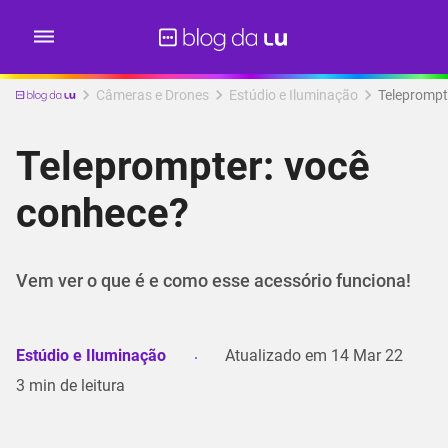
Câmeras e Drones
Estúdio e Iluminação
Teleprompt
Teleprompter: você
conhece?
Vem ver o que é e como esse acessório funciona!
Estúdio e Iluminação
Atualizado em
14 Mar 22
3
min de leitura