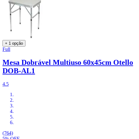
+ 1 opção
Full
Mesa Dobrável Multiuso 60x45cm Otello
DOB-AL1
4.5
(764)
5% OFF