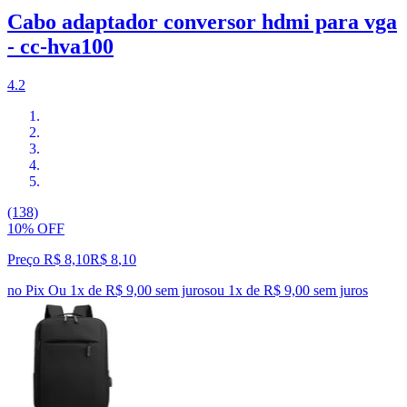
Cabo adaptador conversor hdmi para vga
- cc-hva100
4.2
(138)
10% OFF
Preço R$ 8,10
R$
8
,
10
no Pix
Ou 1x de R$ 9,00 sem juros
ou
1
x de
R$ 9,00
sem juros