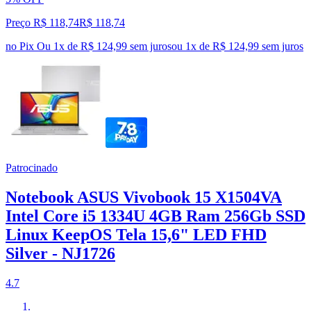
Preço R$ 118,74
R$
118
,
74
no Pix
Ou 1x de R$ 124,99 sem juros
ou
1
x de
R$ 124,99
sem juros
Patrocinado
Notebook ASUS Vivobook 15 X1504VA
Intel Core i5 1334U 4GB Ram 256Gb SSD
Linux KeepOS Tela 15,6" LED FHD
Silver - NJ1726
4.7