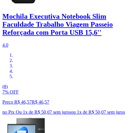
Mochila Executiva Notebook Slim
Faculdade Trabalho Viagem Passeio
Reforçada com Porta USB 15,6''
4.0
(8)
7% OFF
Preço R$ 46,57
R$
46
,
57
no Pix
Ou 1x de R$ 50,07 sem juros
ou
1
x de
R$ 50,07
sem juros