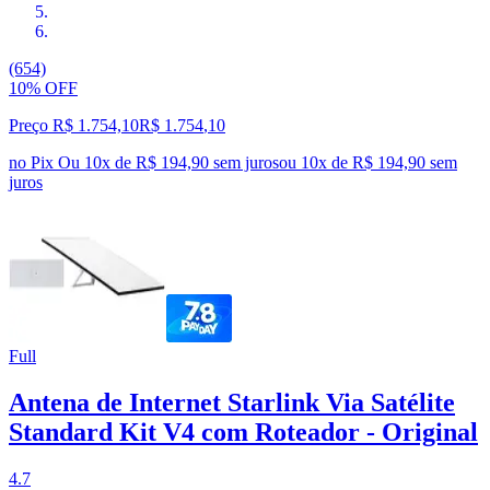
(654)
10% OFF
Preço R$ 1.754,10
R$
1.754
,
10
no Pix
Ou 10x de R$ 194,90 sem juros
ou
10
x de
R$ 194,90
sem
juros
Full
Antena de Internet Starlink Via Satélite
Standard Kit V4 com Roteador - Original
4.7