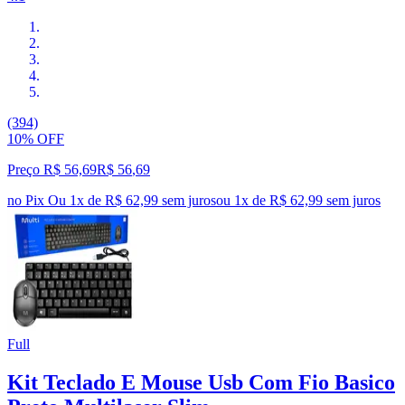
(394)
10% OFF
Preço R$ 56,69
R$
56
,
69
no Pix
Ou 1x de R$ 62,99 sem juros
ou
1
x de
R$ 62,99
sem juros
Full
Kit Teclado E Mouse Usb Com Fio Basico