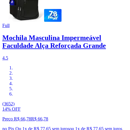
Full
Mochila Masculina Impermeável
Faculdade Alça Reforçada Grande
4.5
(3652)
14% OFF
Preço R$ 66,78
R$
66
,
78
no Pix
Ou 1x de R$ 77,65 sem juros
ou
1
x de
R$ 77,65
sem juros