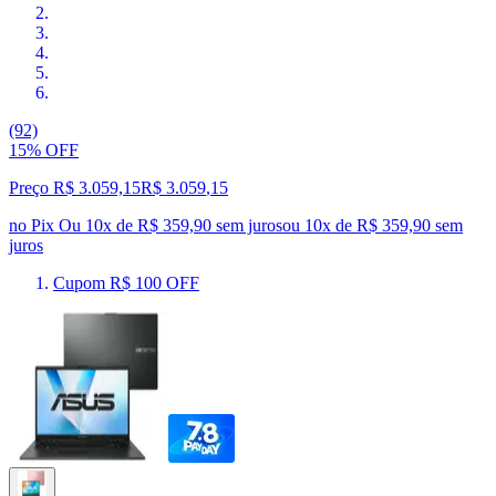
(92)
15% OFF
Preço R$ 3.059,15
R$
3.059
,
15
no Pix
Ou 10x de R$ 359,90 sem juros
ou
10
x de
R$ 359,90
sem
juros
Cupom R$ 100 OFF