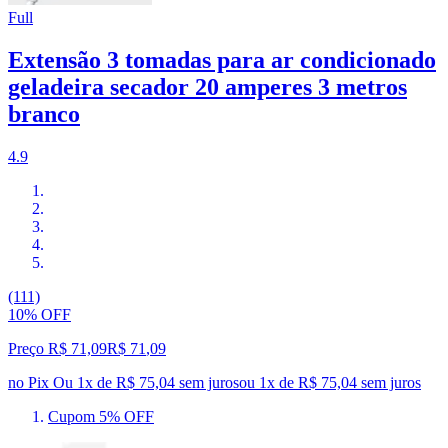
Full
Extensão 3 tomadas para ar condicionado
geladeira secador 20 amperes 3 metros
branco
4.9
(111)
10% OFF
Preço R$ 71,09
R$
71
,
09
no Pix
Ou 1x de R$ 75,04 sem juros
ou
1
x de
R$ 75,04
sem juros
Cupom 5% OFF