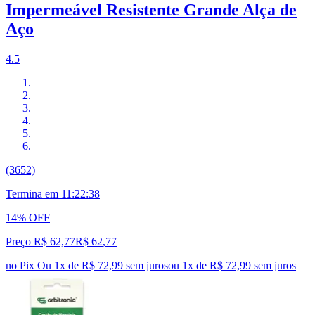
Impermeável Resistente Grande Alça de
Aço
4.5
(3652)
Termina em
11:22:37
14% OFF
Preço R$ 62,77
R$
62
,
77
no Pix
Ou 1x de R$ 72,99 sem juros
ou
1
x de
R$ 72,99
sem juros