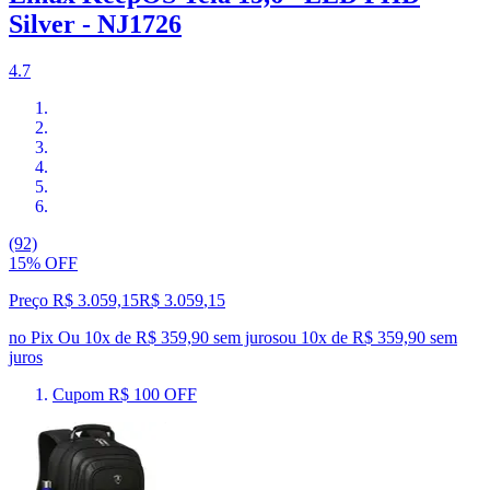
Silver - NJ1726
4.7
(92)
15% OFF
Preço R$ 3.059,15
R$
3.059
,
15
no Pix
Ou 10x de R$ 359,90 sem juros
ou
10
x de
R$ 359,90
sem
juros
Cupom R$ 100 OFF