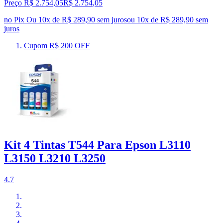
Preço R$ 2.754,05
R$
2.754
,
05
no Pix
Ou 10x de R$ 289,90 sem juros
ou
10
x de
R$ 289,90
sem
juros
Cupom R$ 200 OFF
Kit 4 Tintas T544 Para Epson L3110
L3150 L3210 L3250
4.7