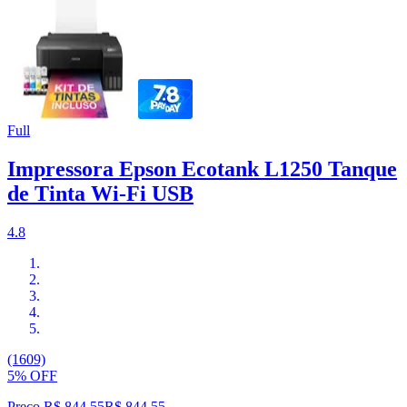
Full
Impressora Epson Ecotank L1250 Tanque
de Tinta Wi-Fi USB
4.8
(1609)
5% OFF
Preço R$ 844,55
R$
844
,
55