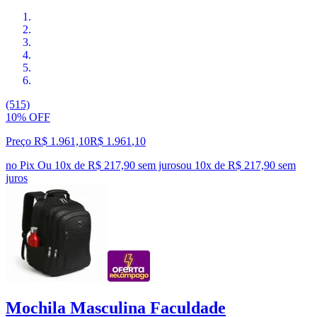
(515)
10% OFF
Preço R$ 1.961,10
R$
1.961
,
10
no Pix
Ou 10x de R$ 217,90 sem juros
ou
10
x de
R$ 217,90
sem
juros
Mochila Masculina Faculdade