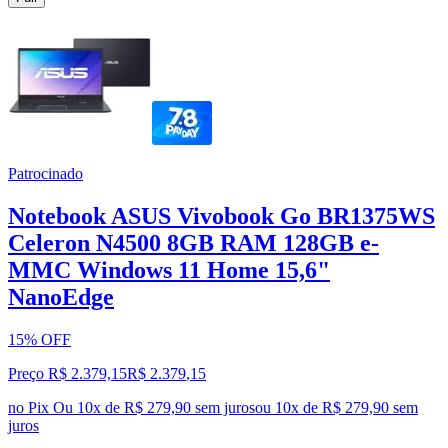
Patrocinado
Notebook ASUS Vivobook Go BR1375WS
Celeron N4500 8GB RAM 128GB e-
MMC Windows 11 Home 15,6"
NanoEdge
15% OFF
Preço R$ 2.379,15
R$
2.379
,
15
no Pix
Ou 10x de R$ 279,90 sem juros
ou
10
x de
R$ 279,90
sem
juros