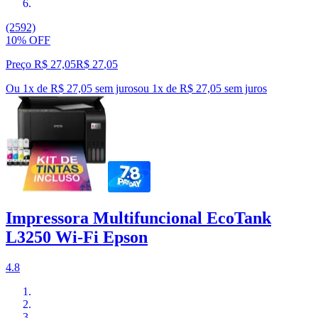
(2592)
10% OFF
Preço R$ 27,05
R$
27
,
05
Ou 1x de R$ 27,05 sem juros
ou
1
x de
R$ 27,05
sem juros
Impressora Multifuncional EcoTank
L3250 Wi-Fi Epson
4.8