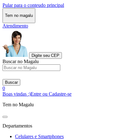
Pular para o conteudo principal
Tem no magalu
Atendimento
Digite seu CEP
Buscar no Magalu
Buscar
0
Boas vindas :)
Entre ou Cadastre-se
Tem no Magalu
Departamentos
Celulares e Smartphones