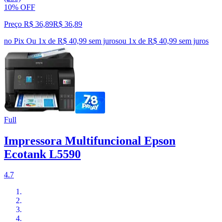
10% OFF
Preço R$ 36,89
R$
36
,
89
no Pix
Ou 1x de R$ 40,99 sem juros
ou
1
x de
R$ 40,99
sem juros
Full
Impressora Multifuncional Epson
Ecotank L5590
4.7