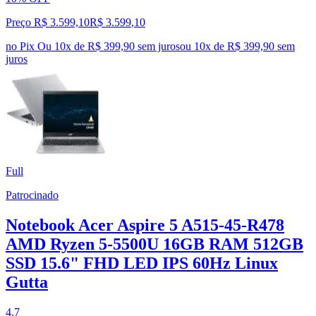
Preço R$ 3.599,10
R$
3.599
,
10
no Pix
Ou 10x de R$ 399,90 sem juros
ou
10
x de
R$ 399,90
sem
juros
Full
Patrocinado
Notebook Acer Aspire 5 A515-45-R478
AMD Ryzen 5-5500U 16GB RAM 512GB
SSD 15.6" FHD LED IPS 60Hz Linux
Gutta
4.7