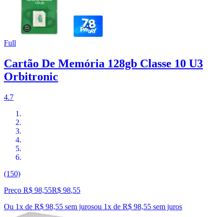
Full
Cartão De Memória 128gb Classe 10 U3
Orbitronic
4.7
(150)
Preço R$ 98,55
R$
98
,
55
Ou 1x de R$ 98,55 sem juros
ou
1
x de
R$ 98,55
sem juros