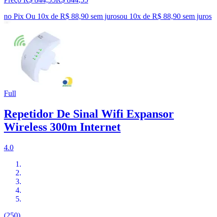
no Pix
Ou 10x de R$ 88,90 sem juros
ou
10
x de
R$ 88,90
sem juros
Full
Repetidor De Sinal Wifi Expansor
Wireless 300m Internet
4.0
(250)