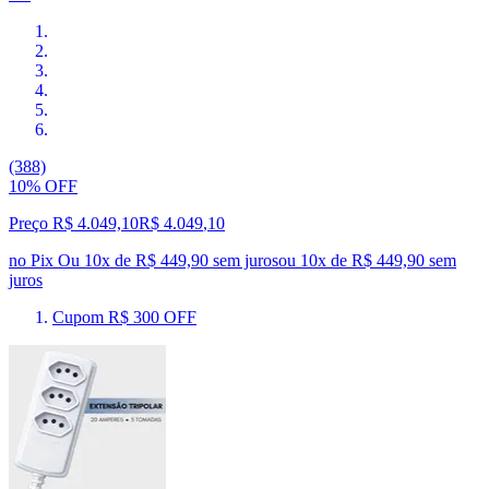
(388)
10% OFF
Preço R$ 4.049,10
R$
4.049
,
10
no Pix
Ou 10x de R$ 449,90 sem juros
ou
10
x de
R$ 449,90
sem
juros
Cupom R$ 300 OFF