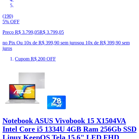
(190)
5% OFF
Preço R$ 3.799,05
R$
3.799
,
05
no Pix
Ou 10x de R$ 399,90 sem juros
ou
10
x de
R$ 399,90
sem
juros
Cupom R$ 200 OFF
Notebook ASUS Vivobook 15 X1504VA
Intel Core i5 1334U 4GB Ram 256Gb SSD
Linux KeepOS Tela 15,6" LED FHD