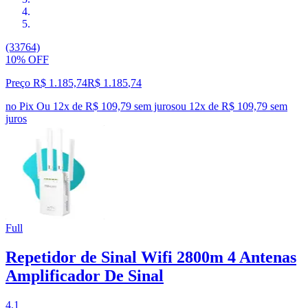
(33764)
10% OFF
Preço R$ 1.185,74
R$
1.185
,
74
no Pix
Ou 12x de R$ 109,79 sem juros
ou
12
x de
R$ 109,79
sem
juros
Full
Repetidor de Sinal Wifi 2800m 4 Antenas
Amplificador De Sinal
4.1