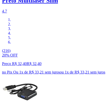
Preto Multilaser Slim
4.7
(216)
20% OFF
Preço R$ 32,40
R$
32
,
40
no Pix
Ou 1x de R$ 33,21 sem juros
ou
1
x de
R$ 33,21
sem juros