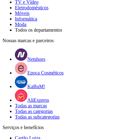
TV e Vídeo
Eletrodomésticos
Móveis
Informática
Moda
Todos os departamentos
Nossas marcas e parceiros
Netshoes
Epoca Cosméticos
KaBuM!
AliExpress
Todas as marcas
Todas as categorias
Todas as subcategorias
Serviços e benefícios
Cartão Luiza