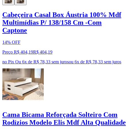
Cabeçeira Casal Box Áustria 100% Mdf
Multimídias P/ 138/158 Cm -Com
Captone
14% OFF
Preço R$ 404,19
R$
404
,
19
no Pix
Ou 6x de R$ 78,33 sem juros
ou
6
x de
R$ 78,33
sem juros
Cama Bicama Reforçada Solteiro Com
Rodízios Modelo Elis Mdf Alta Qualidade