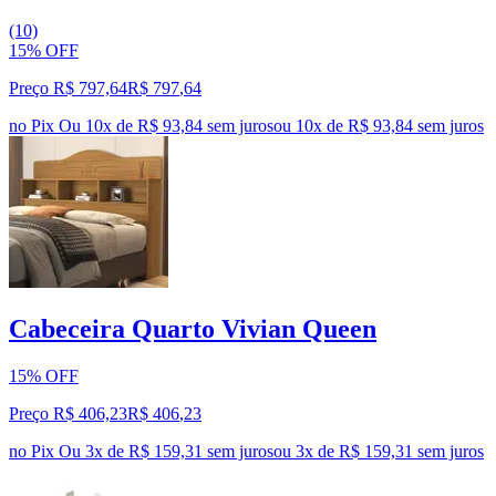
(10)
15% OFF
Preço R$ 797,64
R$
797
,
64
no Pix
Ou 10x de R$ 93,84 sem juros
ou
10
x de
R$ 93,84
sem juros
Cabeceira Quarto Vivian Queen
15% OFF
Preço R$ 406,23
R$
406
,
23
no Pix
Ou 3x de R$ 159,31 sem juros
ou
3
x de
R$ 159,31
sem juros