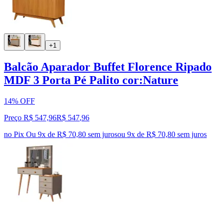
+1
Balcão Aparador Buffet Florence Ripado
MDF 3 Porta Pé Palito cor:Nature
14% OFF
Preço R$ 547,96
R$
547
,
96
no Pix
Ou 9x de R$ 70,80 sem juros
ou
9
x de
R$ 70,80
sem juros