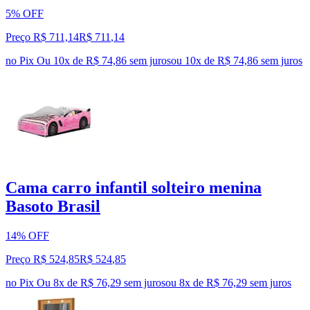
5% OFF
Preço R$ 711,14
R$
711
,
14
no Pix
Ou 10x de R$ 74,86 sem juros
ou
10
x de
R$ 74,86
sem juros
Cama carro infantil solteiro menina
Basoto Brasil
14% OFF
Preço R$ 524,85
R$
524
,
85
no Pix
Ou 8x de R$ 76,29 sem juros
ou
8
x de
R$ 76,29
sem juros