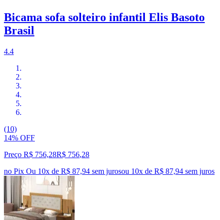
Bicama sofa solteiro infantil Elis Basoto
Brasil
4.4
(10)
14% OFF
Preço R$ 756,28
R$
756
,
28
no Pix
Ou 10x de R$ 87,94 sem juros
ou
10
x de
R$ 87,94
sem juros