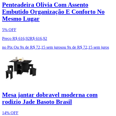
Penteadeira Olivia Com Assento
Embutido Organização E Conforto No
Mesmo Lugar
5% OFF
Preço R$ 616,92
R$
616
,
92
no Pix
Ou 9x de R$ 72,15 sem juros
ou
9
x de
R$ 72,15
sem juros
Mesa jantar dobravel moderna com
rodizio Jade Basoto Brasil
14% OFF