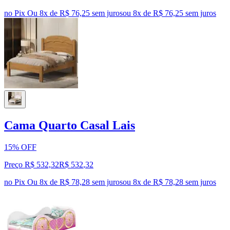
no Pix
Ou 8x de R$ 76,25 sem juros
ou
8
x de
R$ 76,25
sem juros
Cama Quarto Casal Lais
15% OFF
Preço R$ 532,32
R$
532
,
32
no Pix
Ou 8x de R$ 78,28 sem juros
ou
8
x de
R$ 78,28
sem juros