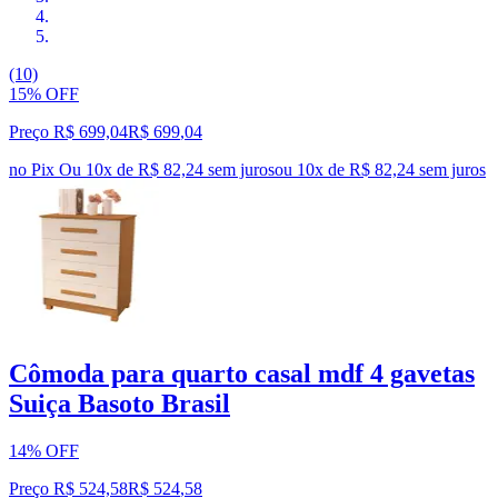
(10)
15% OFF
Preço R$ 699,04
R$
699
,
04
no Pix
Ou 10x de R$ 82,24 sem juros
ou
10
x de
R$ 82,24
sem juros
Cômoda para quarto casal mdf 4 gavetas
Suiça Basoto Brasil
14% OFF
Preço R$ 524,58
R$
524
,
58