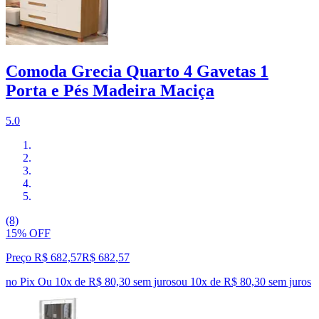
Comoda Grecia Quarto 4 Gavetas 1
Porta e Pés Madeira Maciça
5.0
(8)
15% OFF
Preço R$ 682,57
R$
682
,
57
no Pix
Ou 10x de R$ 80,30 sem juros
ou
10
x de
R$ 80,30
sem juros