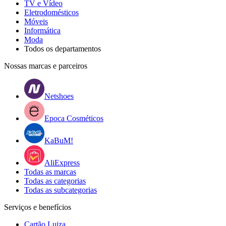
TV e Vídeo
Eletrodomésticos
Móveis
Informática
Moda
Todos os departamentos
Nossas marcas e parceiros
Netshoes
Epoca Cosméticos
KaBuM!
AliExpress
Todas as marcas
Todas as categorias
Todas as subcategorias
Serviços e benefícios
Cartão Luiza