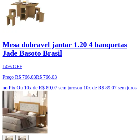
Mesa dobravel jantar 1.20 4 banquetas
Jade Basoto Brasil
14% OFF
Preço R$ 766,03
R$
766
,
03
no Pix
Ou 10x de R$ 89,07 sem juros
ou
10
x de
R$ 89,07
sem juros