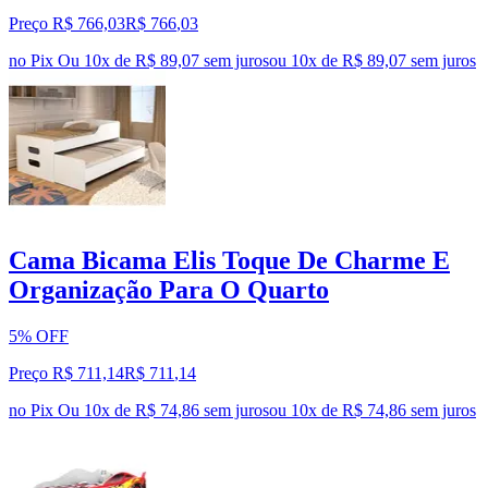
Preço R$ 766,03
R$
766
,
03
no Pix
Ou 10x de R$ 89,07 sem juros
ou
10
x de
R$ 89,07
sem juros
Cama Bicama Elis Toque De Charme E
Organização Para O Quarto
5% OFF
Preço R$ 711,14
R$
711
,
14
no Pix
Ou 10x de R$ 74,86 sem juros
ou
10
x de
R$ 74,86
sem juros