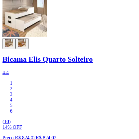
Bicama Elis Quarto Solteiro
4.4
(10)
14% OFF
Preço R$ 824,02
R$
824
,
02