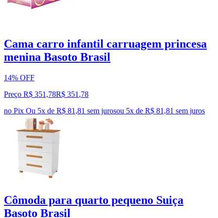
Cama carro infantil carruagem princesa
menina Basoto Brasil
14% OFF
Preço R$ 351,78
R$
351
,
78
no Pix
Ou 5x de R$ 81,81 sem juros
ou
5
x de
R$ 81,81
sem juros
Cômoda para quarto pequeno Suiça
Basoto Brasil