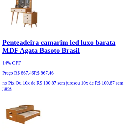
Penteadeira camarim led luxo barata
MDF Agata Basoto Brasil
14% OFF
Preço R$ 867,46
R$
867
,
46
no Pix
Ou 10x de R$ 100,87 sem juros
ou
10
x de
R$ 100,87
sem
juros