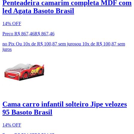
Penteadeira camarim completa MDF com
led Agata Basoto Brasil
14% OFF
Preço R$ 867,46
R$
867
,
46
no Pix
Ou 10x de R$ 100,87 sem juros
ou
10
x de
R$ 100,87
sem
juros
Cama carro infantil solteiro Jipe velozes
95 Basoto Brasil
14% OFF