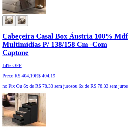
Cabeçeira Casal Box Áustria 100% Mdf
Multimídias P/ 138/158 Cm -Com
Captone
14% OFF
Preço R$ 404,19
R$
404
,
19
no Pix
Ou 6x de R$ 78,33 sem juros
ou
6
x de
R$ 78,33
sem juros