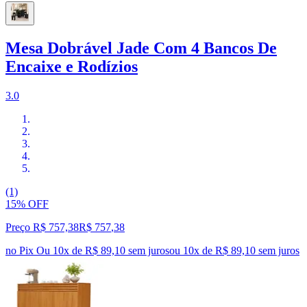
Mesa Dobrável Jade Com 4 Bancos De
Encaixe e Rodízios
3.0
(1)
15% OFF
Preço R$ 757,38
R$
757
,
38
no Pix
Ou 10x de R$ 89,10 sem juros
ou
10
x de
R$ 89,10
sem juros