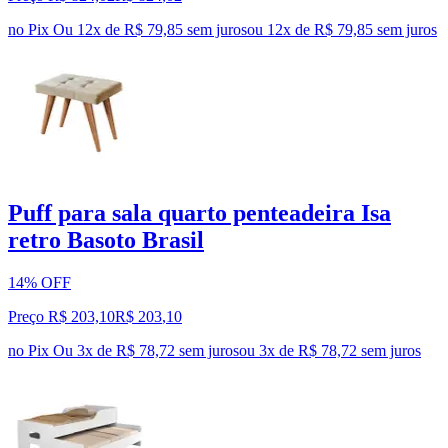
no Pix
Ou 12x de R$ 79,85 sem juros
ou
12
x de
R$ 79,85
sem juros
Puff para sala quarto penteadeira Isa
retro Basoto Brasil
14% OFF
Preço R$ 203,10
R$
203
,
10
no Pix
Ou 3x de R$ 78,72 sem juros
ou
3
x de
R$ 78,72
sem juros