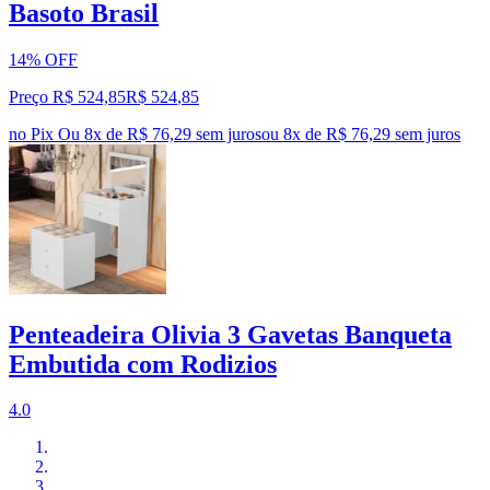
Basoto Brasil
14% OFF
Preço R$ 524,85
R$
524
,
85
no Pix
Ou 8x de R$ 76,29 sem juros
ou
8
x de
R$ 76,29
sem juros
Penteadeira Olivia 3 Gavetas Banqueta
Embutida com Rodizios
4.0