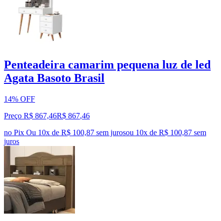
Penteadeira camarim pequena luz de led
Agata Basoto Brasil
14% OFF
Preço R$ 867,46
R$
867
,
46
no Pix
Ou 10x de R$ 100,87 sem juros
ou
10
x de
R$ 100,87
sem
juros