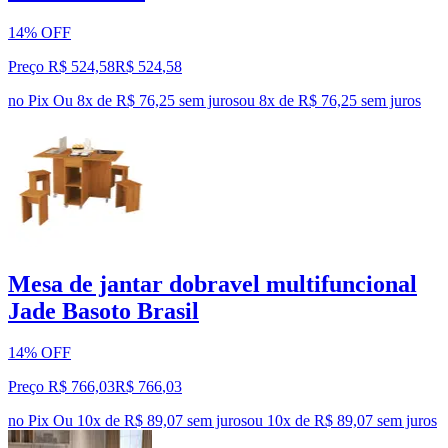
14% OFF
Preço R$ 524,58
R$
524
,
58
no Pix
Ou 8x de R$ 76,25 sem juros
ou
8
x de
R$ 76,25
sem juros
Mesa de jantar dobravel multifuncional
Jade Basoto Brasil
14% OFF
Preço R$ 766,03
R$
766
,
03
no Pix
Ou 10x de R$ 89,07 sem juros
ou
10
x de
R$ 89,07
sem juros