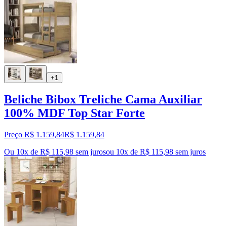
+1
Beliche Bibox Treliche Cama Auxiliar
100% MDF Top Star Forte
Preço R$ 1.159,84
R$
1.159
,
84
Ou 10x de R$ 115,98 sem juros
ou
10
x de
R$ 115,98
sem juros