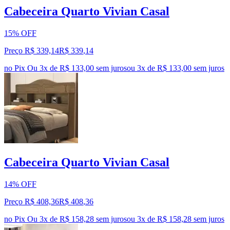
Cabeceira Quarto Vivian Casal
15% OFF
Preço R$ 339,14
R$
339
,
14
no Pix
Ou 3x de R$ 133,00 sem juros
ou
3
x de
R$ 133,00
sem juros
Cabeceira Quarto Vivian Casal
14% OFF
Preço R$ 408,36
R$
408
,
36
no Pix
Ou 3x de R$ 158,28 sem juros
ou
3
x de
R$ 158,28
sem juros