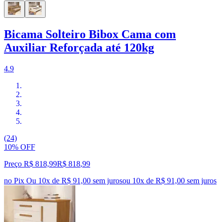
Bicama Solteiro Bibox Cama com
Auxiliar Reforçada até 120kg
4.9
(24)
10% OFF
Preço R$ 818,99
R$
818
,
99
no Pix
Ou 10x de R$ 91,00 sem juros
ou
10
x de
R$ 91,00
sem juros