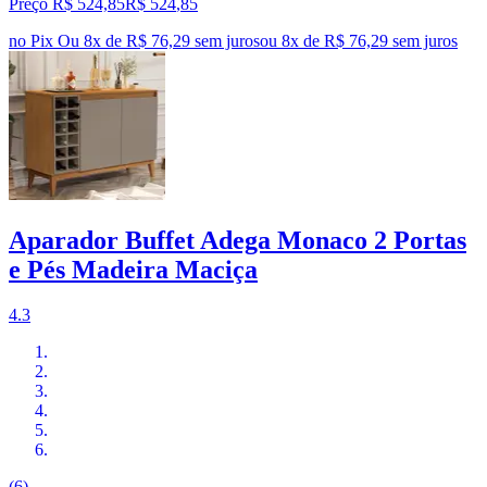
Preço R$ 524,85
R$
524
,
85
no Pix
Ou 8x de R$ 76,29 sem juros
ou
8
x de
R$ 76,29
sem juros
Aparador Buffet Adega Monaco 2 Portas
e Pés Madeira Maciça
4.3
(6)