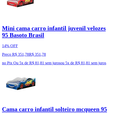
Mini cama carro infantil juvenil velozes
95 Basoto Brasil
14% OFF
Preço R$ 351,78
R$
351
,
78
no Pix
Ou 5x de R$ 81,81 sem juros
ou
5
x de
R$ 81,81
sem juros
Cama carro infantil solteiro mcqueen 95