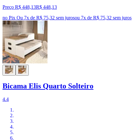
Preço R$ 448,13
R$
448
,
13
no Pix
Ou 7x de R$ 75,32 sem juros
ou
7
x de
R$ 75,32
sem juros
Bicama Elis Quarto Solteiro
4.4