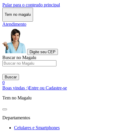
Pular para o conteudo principal
Tem no magalu
Atendimento
Digite seu CEP
Buscar no Magalu
Buscar
0
Boas vindas :)
Entre ou Cadastre-se
Tem no Magalu
Departamentos
Celulares e Smartphones