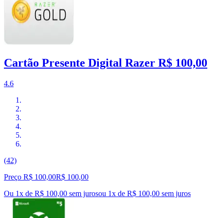
Cartão Presente Digital Razer R$ 100,00
4.6
(42)
Preço R$ 100,00
R$
100
,
00
Ou 1x de R$ 100,00 sem juros
ou
1
x de
R$ 100,00
sem juros