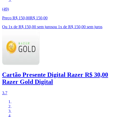
(49)
Preço R$ 150,00
R$
150
,
00
Ou 1x de R$ 150,00 sem juros
ou
1
x de
R$ 150,00
sem juros
Cartão Presente Digital Razer R$ 30,00
Razer Gold Digital
3.7