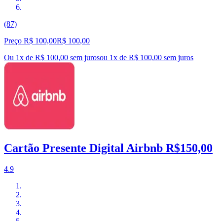
(87)
Preço R$ 100,00
R$
100
,
00
Ou 1x de R$ 100,00 sem juros
ou
1
x de
R$ 100,00
sem juros
Cartão Presente Digital Airbnb R$150,00
4.9