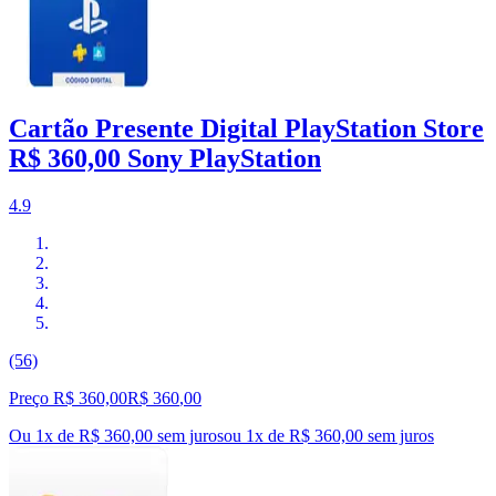
Cartão Presente Digital PlayStation Store
R$ 360,00 Sony PlayStation
4.9
(56)
Preço R$ 360,00
R$
360
,
00
Ou 1x de R$ 360,00 sem juros
ou
1
x de
R$ 360,00
sem juros