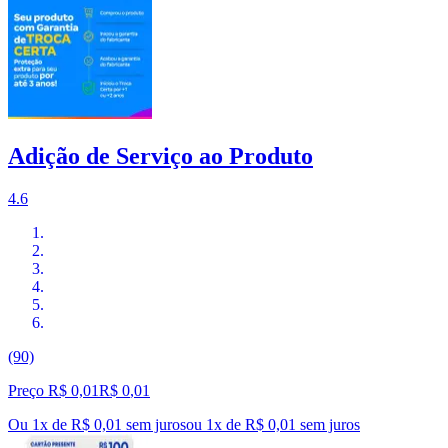
Adição de Serviço ao Produto
4.6
(90)
Preço R$ 0,01
R$
0
,
01
Ou 1x de R$ 0,01 sem juros
ou
1
x de
R$ 0,01
sem juros