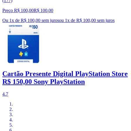
(177)
Preço R$ 100,00
R$
100
,
00
Ou 1x de R$ 100,00 sem juros
ou
1
x de
R$ 100,00
sem juros
Cartão Presente Digital PlayStation Store
R$ 150,00 Sony PlayStation
4.7