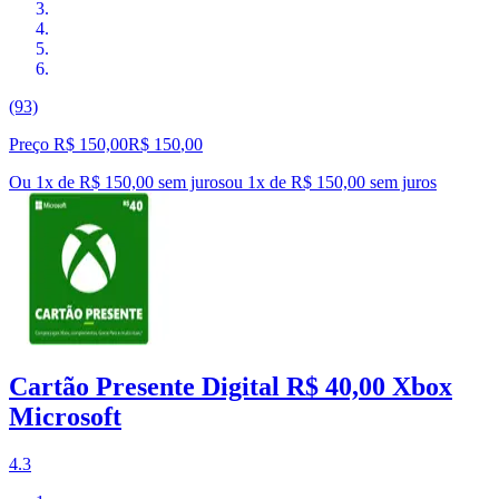
(93)
Preço R$ 150,00
R$
150
,
00
Ou 1x de R$ 150,00 sem juros
ou
1
x de
R$ 150,00
sem juros
Cartão Presente Digital R$ 40,00 Xbox
Microsoft
4.3