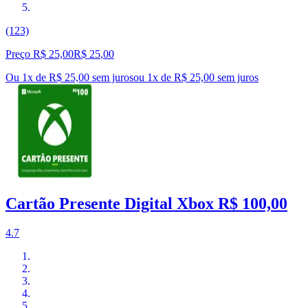
(123)
Preço R$ 25,00
R$
25
,
00
Ou 1x de R$ 25,00 sem juros
ou
1
x de
R$ 25,00
sem juros
Cartão Presente Digital Xbox R$ 100,00
4.7