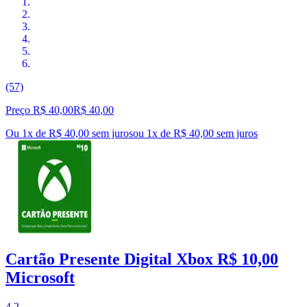
(57)
Preço R$ 40,00
R$
40
,
00
Ou 1x de R$ 40,00 sem juros
ou
1
x de
R$ 40,00
sem juros
Cartão Presente Digital Xbox R$ 10,00
Microsoft
4.2