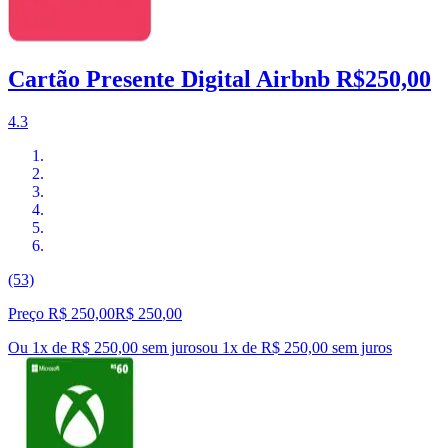
Cartão Presente Digital Airbnb R$250,00
4.3
(53)
Preço R$ 250,00
R$
250
,
00
Ou 1x de R$ 250,00 sem juros
ou
1
x de
R$ 250,00
sem juros