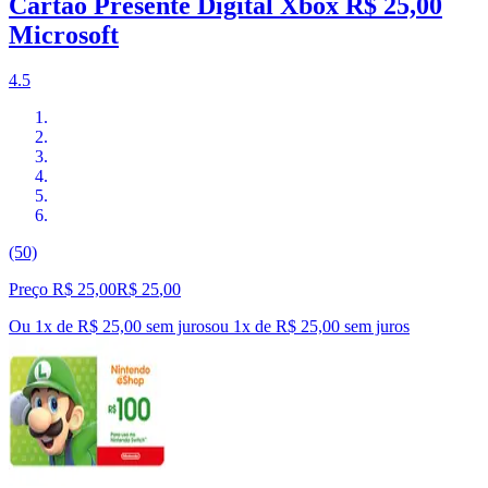
Cartão Presente Digital Xbox R$ 25,00
Microsoft
4.5
(50)
Preço R$ 25,00
R$
25
,
00
Ou 1x de R$ 25,00 sem juros
ou
1
x de
R$ 25,00
sem juros