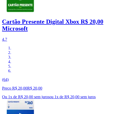
Cartão Presente Digital Xbox R$ 20,00
Microsoft
4.7
(64)
Preço R$ 20,00
R$
20
,
00
Ou 1x de R$ 20,00 sem juros
ou
1
x de
R$ 20,00
sem juros