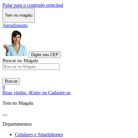
Pular para o conteudo principal
Tem no magalu
Atendimento
Digite seu CEP
Buscar no Magalu
Buscar
0
Boas vindas :)
Entre ou Cadastre-se
Tem no Magalu
Departamentos
Celulares e Smartphones