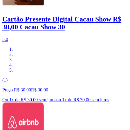
Cartão Presente Digital Cacau Show R$
30,00 Cacau Show 30
5.0
(1)
Preço R$ 30,00
R$
30
,
00
Ou 1x de R$ 30,00 sem juros
ou
1
x de
R$ 30,00
sem juros