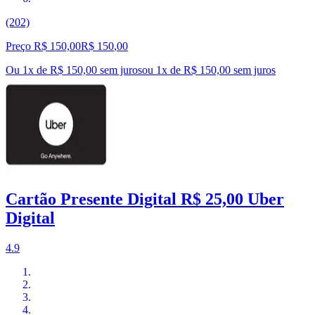
(202)
Preço R$ 150,00
R$
150
,
00
Ou 1x de R$ 150,00 sem juros
ou
1
x de
R$ 150,00
sem juros
Cartão Presente Digital R$ 25,00 Uber
Digital
4.9