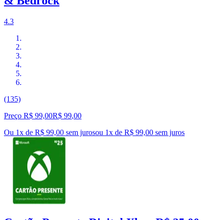
& Bedrock
4.3
(135)
Preço R$ 99,00
R$
99
,
00
Ou 1x de R$ 99,00 sem juros
ou
1
x de
R$ 99,00
sem juros