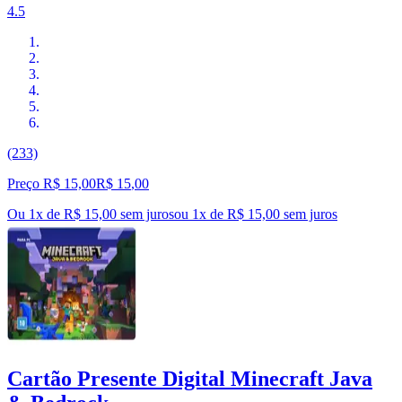
4.5
(233)
Preço R$ 15,00
R$
15
,
00
Ou 1x de R$ 15,00 sem juros
ou
1
x de
R$ 15,00
sem juros
Cartão Presente Digital Minecraft Java