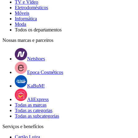
TV e Vídeo
Eletrodomésticos
Móveis
Informática
Moda
Todos os departamentos
Nossas marcas e parceiros
Netshoes
Epoca Cosméticos
KaBuM!
AliExpress
Todas as marcas
Todas as categorias
Todas as subcategorias
Serviços e benefícios
Cartão Luiza