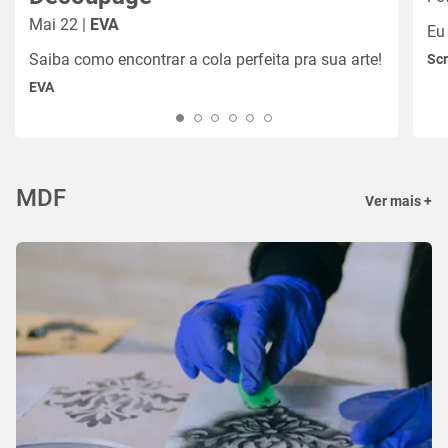
Mai 22 |
EVA
Eu
Saiba como encontrar a cola perfeita pra sua arte!
Sc
EVA
MDF
Ver mais +