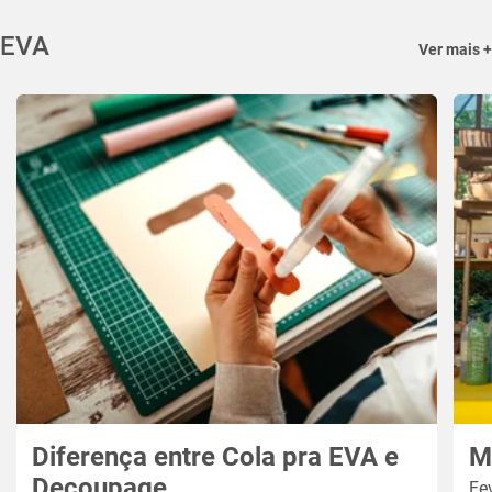
EVA
Ver mais +
Diferença entre Cola pra EVA e
M
Decoupage
Fe