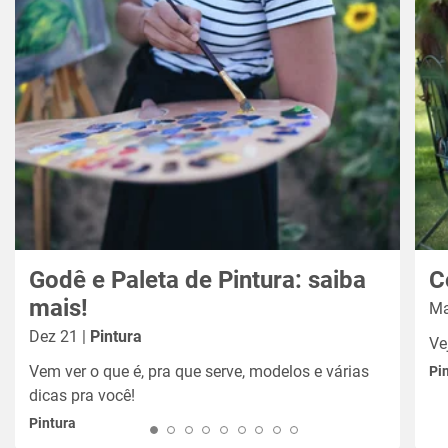
Godê e Paleta de Pintura: saiba
C
mais!
Ma
Dez 21 |
Pintura
Ve
Vem ver o que é, pra que serve, modelos e várias
Pi
dicas pra você!
Pintura