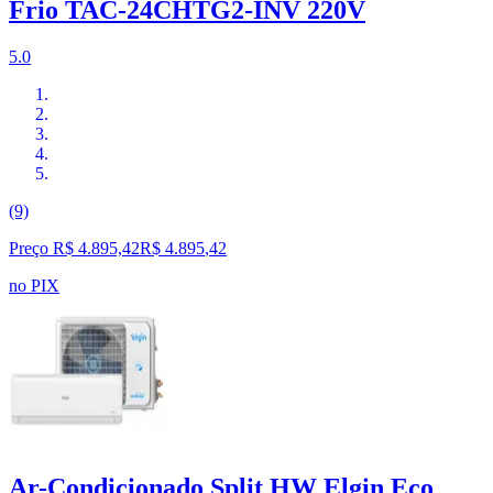
Frio TAC-24CHTG2-INV 220V
5.0
(9)
Preço R$ 4.895,42
R$
4.895
,
42
no PIX
Ar-Condicionado Split HW Elgin Eco