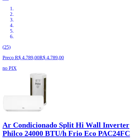
(25)
Preço R$ 4.789,00
R$
4.789
,
00
no PIX
Ar Condicionado Split Hi Wall Inverter
Philco 24000 BTU/h Frio Eco PAC24FC