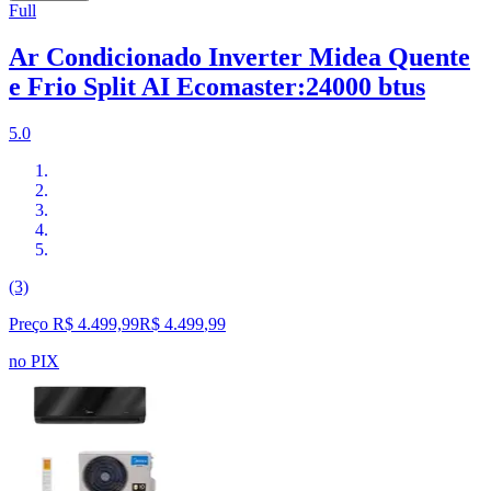
Full
Ar Condicionado Inverter Midea Quente
e Frio Split AI Ecomaster:24000 btus
5.0
(3)
Preço R$ 4.499,99
R$
4.499
,
99
no PIX