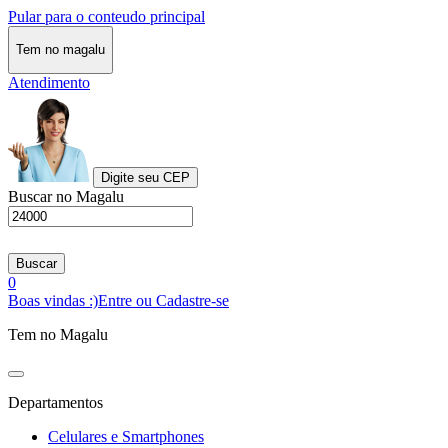
Pular para o conteudo principal
Tem no magalu
Atendimento
Digite seu CEP
Buscar no Magalu
Buscar
0
Boas vindas :)
Entre ou Cadastre-se
Tem no Magalu
Departamentos
Celulares e Smartphones