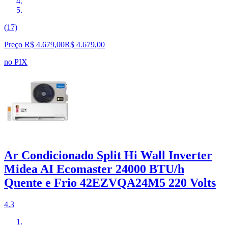
(17)
Preço R$ 4.679,00
R$
4.679
,
00
no PIX
Ar Condicionado Split Hi Wall Inverter
Midea AI Ecomaster 24000 BTU/h
Quente e Frio 42EZVQA24M5 220 Volts
4.3