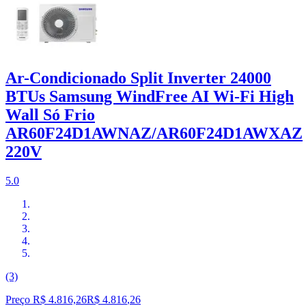
Ar-Condicionado Split Inverter 24000
BTUs Samsung WindFree AI Wi-Fi High
Wall Só Frio
AR60F24D1AWNAZ/AR60F24D1AWXAZ
220V
5.0
(3)
Preço R$ 4.816,26
R$
4.816
,
26