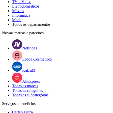
TV e Vídeo
Eletrodomésticos
Móveis
Informática
Moda
Todos os departamentos
Nossas marcas e parceiros
Netshoes
Epoca Cosméticos
KaBuM!
AliExpress
Todas as marcas
Todas as categorias
Todas as subcategorias
Serviços e benefícios
Cartão Luiza