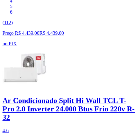
(112)
Preço R$ 4.439,00
R$
4.439
,
00
no PIX
Ar Condicionado Split Hi Wall TCL T-
Pro 2.0 Inverter 24.000 Btus Frio 220v R-
32
4.6