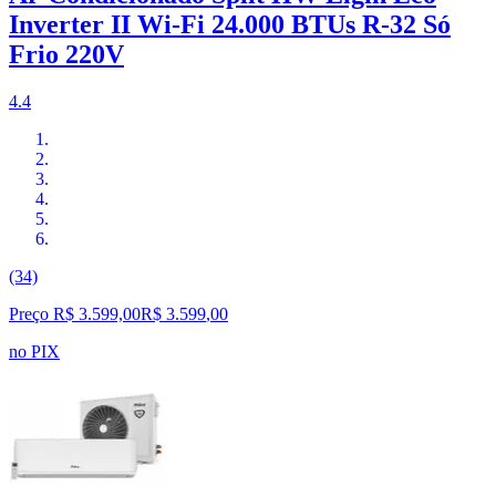
Inverter II Wi-Fi 24.000 BTUs R-32 Só
Frio 220V
4.4
(34)
Preço R$ 3.599,00
R$
3.599
,
00
no PIX