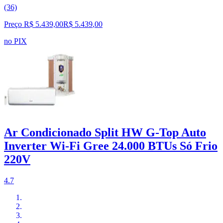
(36)
Preço R$ 5.439,00
R$
5.439
,
00
no PIX
Ar Condicionado Split HW G-Top Auto
Inverter Wi-Fi Gree 24.000 BTUs Só Frio
220V
4.7