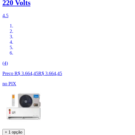
220 Volts
4.5
(4)
Preço R$ 3.664,45
R$
3.664
,
45
no PIX
+ 1 opção