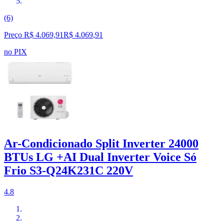
(6)
Preço R$ 4.069,91
R$
4.069
,
91
no PIX
Ar-Condicionado Split Inverter 24000
BTUs LG +AI Dual Inverter Voice Só
Frio S3-Q24K231C 220V
4.8