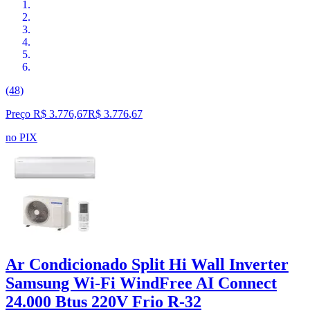
(48)
Preço R$ 3.776,67
R$
3.776
,
67
no PIX
Ar Condicionado Split Hi Wall Inverter
Samsung Wi-Fi WindFree AI Connect
24.000 Btus 220V Frio R-32