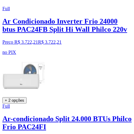
Full
Ar Condicionado Inverter Frio 24000
btus PAC24FB Split Hi Wall Philco 220v
Preço R$ 3.722,21
R$
3.722
,
21
no PIX
+ 2 opções
Full
Ar-condicionado Split 24.000 BTUs Philco
Frio PAC24FI