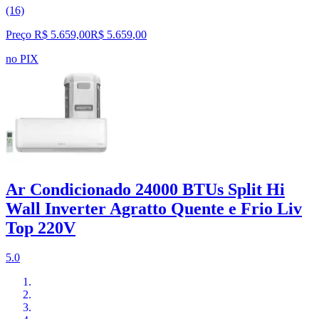
(16)
Preço R$ 5.659,00
R$
5.659
,
00
no PIX
Ar Condicionado 24000 BTUs Split Hi
Wall Inverter Agratto Quente e Frio Liv
Top 220V
5.0