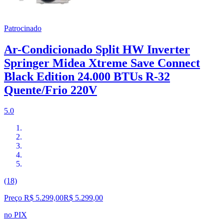
Patrocinado
Ar-Condicionado Split HW Inverter
Springer Midea Xtreme Save Connect
Black Edition 24.000 BTUs R-32
Quente/Frio 220V
5.0
(18)
Preço R$ 5.299,00
R$
5.299
,
00
no PIX