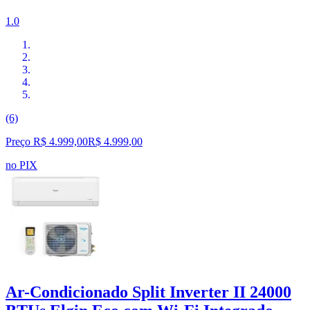
1.0
(6)
Preço R$ 4.999,00
R$
4.999
,
00
no PIX
Ar-Condicionado Split Inverter II 24000