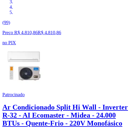
(99)
Preço R$ 4.810,86
R$
4.810
,
86
no PIX
Patrocinado
Ar Condicionado Split Hi Wall - Inverter
R-32 - AI Ecomaster - Midea - 24.000
BTUs - Quente-Frio - 220V Monofásico