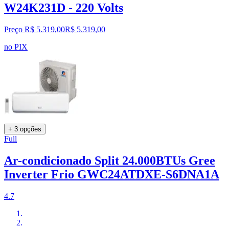
W24K231D - 220 Volts
Preço R$ 5.319,00
R$
5.319
,
00
no PIX
+ 3 opções
Full
Ar-condicionado Split 24.000BTUs Gree
Inverter Frio GWC24ATDXE-S6DNA1A
4.7