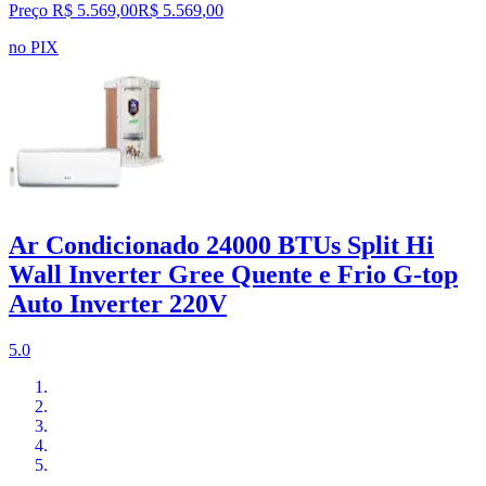
Preço R$ 5.569,00
R$
5.569
,
00
no PIX
Ar Condicionado 24000 BTUs Split Hi
Wall Inverter Gree Quente e Frio G-top
Auto Inverter 220V
5.0