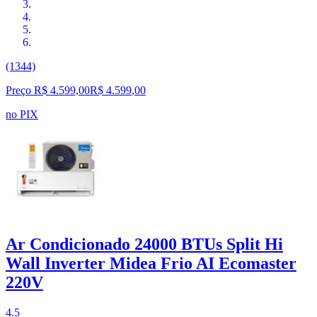
(1344)
Preço R$ 4.599,00
R$
4.599
,
00
no PIX
Ar Condicionado 24000 BTUs Split Hi
Wall Inverter Midea Frio AI Ecomaster
220V
4.5