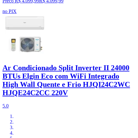
Preço R$ 4.099,99
R$
4.099
,
99
no PIX
Ar Condicionado Split Inverter II 24000
BTUs Elgin Eco com WiFi Integrado
High Wall Quente e Frio HJQI24C2WC
HJQE24C2CC 220V
5.0