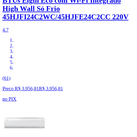
BTUs Elgin Eco com Wi-Fi Integrado
High Wall Só Frio
45HJFI24C2WC/45HJFE24C2CC 220V
4.7
(61)
Preço R$ 3.956,81
R$
3.956
,
81
no PIX