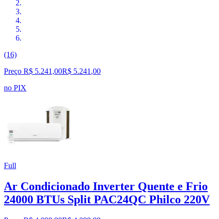
(16)
Preço R$ 5.241,00
R$
5.241
,
00
no PIX
Full
Ar Condicionado Inverter Quente e Frio
24000 BTUs Split PAC24QC Philco 220V