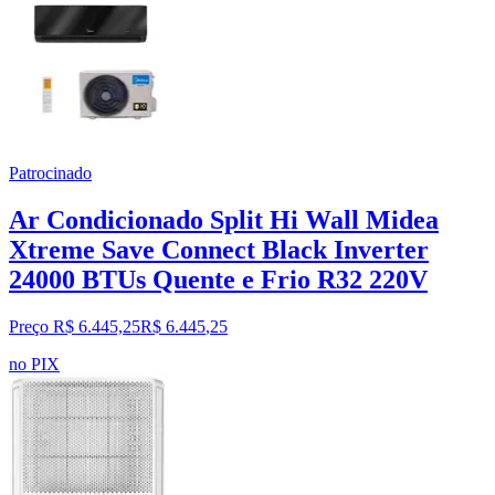
Patrocinado
Ar Condicionado Split Hi Wall Midea
Xtreme Save Connect Black Inverter
24000 BTUs Quente e Frio R32 220V
Preço R$ 6.445,25
R$
6.445
,
25
no PIX