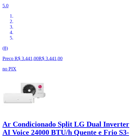
5.0
(8)
Preço R$ 3.441,00
R$
3.441
,
00
no PIX
Ar Condicionado Split LG Dual Inverter
AI Voice 24000 BTU/h Quente e Frio S3-