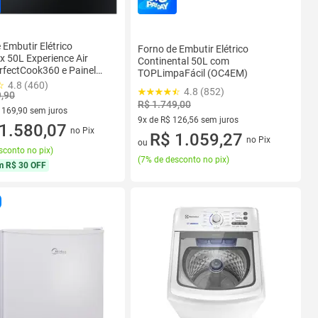
 Embutir Elétrico
Forno de Embutir Elétrico
ux 50L Experience Air
Continental 50L com
erfectCook360 e Painel
TOPLimpaFácil (OC4EM)
OE5EA)
4.8 (460)
4.8 (852)
9,90
R$ 1.749,00
 169,90 sem juros
9x de R$ 126,56 sem juros
 R$ 169,90 sem juros
1.580,07
no Pix
9 vez de R$ 126,56 sem juros
R$ 1.059,27
no Pix
ou
sconto no pix
)
(
7% de desconto no pix
)
m
R$ 30 OFF