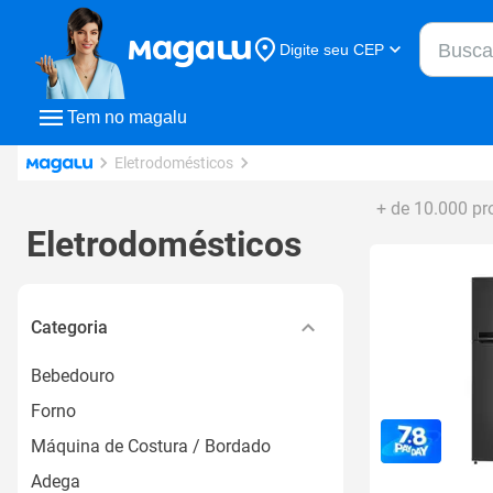
Buscar n
Digite seu CEP
Buscar
Tem no magalu
Eletrodomésticos
+ de 10.000 pr
Eletrodomésticos
Categoria
Bebedouro
Forno
Máquina de Costura / Bordado
Adega