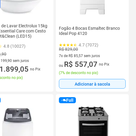
de Lavar Electrolux 15kg
Fogão 4 Bocas Esmaltec Branco
ssential Care com Cesto
Ideal Pop 4120
et&Clean (LED15)
4.7 (7072)
4.8 (10027)
R$ 829,00
9,90
7x de R$ 85,57 sem juros
 199,90 sem juros
7 vez de R$ 85,57 sem juros
R$ 557,07
no Pix
ou
 R$ 199,90 sem juros
1.899,05
no Pix
(
7% de desconto no pix
)
sconto no pix
)
Adicionar à sacola
Full