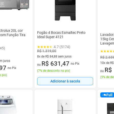
ctrolux 20L cor
Fogão 4 Bocas Esmaltec Preto
Lavadora
com Função Tira
Ideal Super 4121
15kg Ce
Lavagem
4.7 (5174)
Jet&Clea
345)
R$ 1.319,00
8x de R$ 84,88 sem juros
R$ 2.65
em juros
8 vez de R$ 84,88 sem juros
R$ 631,47
10x de R$
no Pix
ou
 sem juros
,97
no Pix
10 vez de
R$ 
(
7% de desconto no pix
)
ou
 pix
)
(
5% de de
Adicionar à sacola
Full