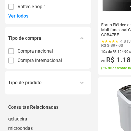
Valtec Shop 1
Ver todos
Forno Elétrico d
Multifuncional Gr
COB47BE
Tipo de compra
4.8 (
R$ 3.897,00
Compra nacional
10x de R$ 124,90 
10 vez de R$ 124,9
R$ 1.18
Compra internacional
ou
(
5% de desconto no
Tipo de produto
Peças e Acessórios para
Eletrodomésticos
Consultas Relacionadas
Placa para Eletrodomésticos
Mini Máquina de Lavar
geladeira
Suporte para Eletrodomésticos
microondas