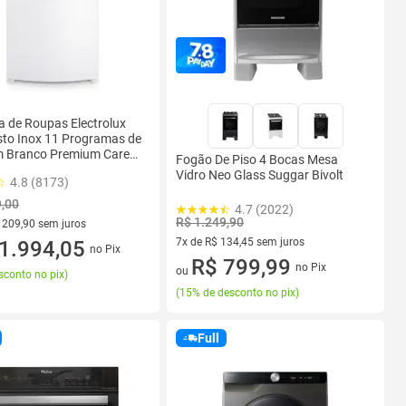
 de Roupas Electrolux
sto Inox 11 Programas de
 Branco Premium Care
Fogão De Piso 4 Bocas Mesa
n e Time Control LEC15
Vidro Neo Glass Suggar Bivolt
4.8 (8173)
9,00
4.7 (2022)
R$ 1.249,90
 209,90 sem juros
7x de R$ 134,45 sem juros
 R$ 209,90 sem juros
1.994,05
no Pix
7 vez de R$ 134,45 sem juros
R$ 799,99
no Pix
ou
sconto no pix
)
(
15% de desconto no pix
)
Full