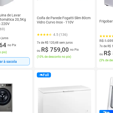
ina de Lavar
Coifa de Parede Fogatti Slim 80cm
tomática 20,5Kg
Frigoba
Vidro Curvo Inox - 110V
 220V
269)
4.5 (136)
 juros
R$ 1.05
7x de R$ 120,48 sem juros
sem juros
,64
no Pix
7x de R$ 
7 vez de R$ 120,48 sem juros
R$ 759,00
no Pix
ou
7 vez de 
R$ 
 pix
)
ou
(
10% de desconto no pix
)
(
5% de de
ar à sacola
Full