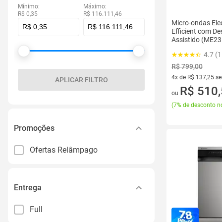
Mínimo:
Máximo:
R$ 0,35
R$ 116.111,46
Micro-ondas Ele
Efficient com D
Assistido (ME23
4.7 (
R$ 799,00
4x de R$ 137,25 s
APLICAR FILTRO
4 vez de R$ 137,25
R$ 510
ou
(
7% de desconto no
Promoções
Ofertas Relâmpago
Entrega
Full