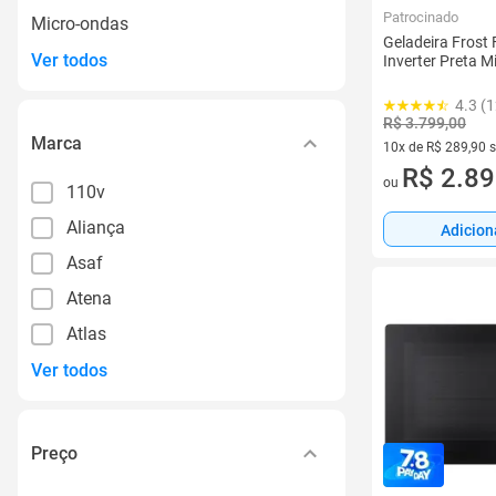
Patrocinado
Micro-ondas
Geladeira Frost
Ver todos
Inverter Preta M
4.3 (1
R$ 3.799,00
Marca
10x de R$ 289,90 
10 vez de R$ 289,9
R$ 2.89
ou
110v
Aliança
Adicion
Asaf
Atena
Atlas
Ver todos
Preço