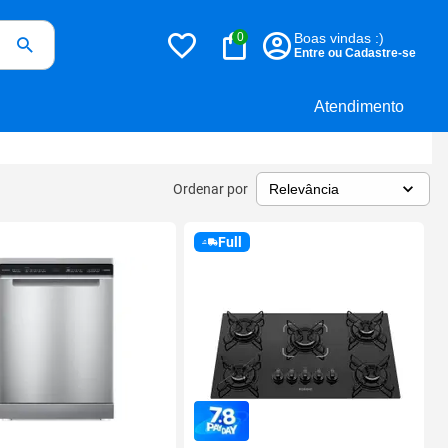
0
Boas vindas :)
Entre ou Cadastre-se
Atendimento
Ordenar por
Full