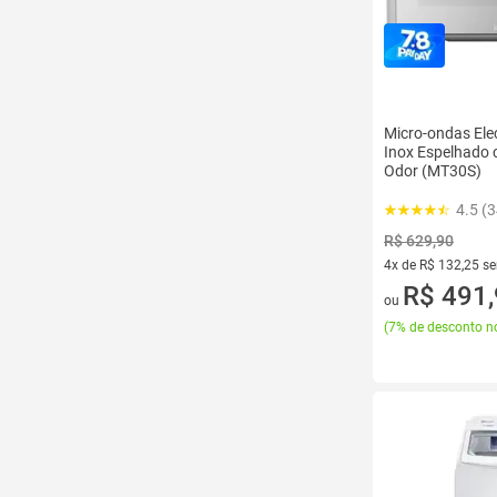
Micro-ondas Ele
Inox Espelhado 
Odor (MT30S)
4.5 (
R$ 629,90
4x de R$ 132,25 s
4 vez de R$ 132,25
R$ 491
ou
(
7% de desconto no