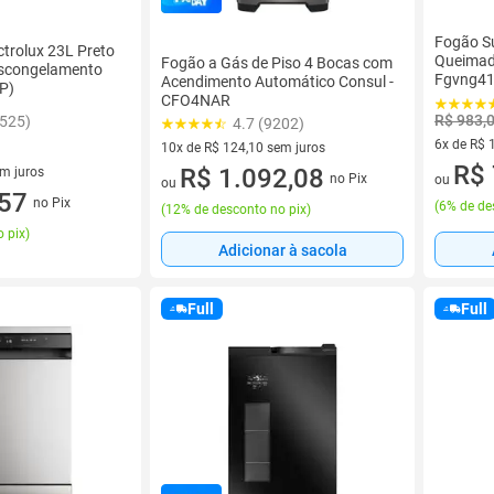
Fogão S
ctrolux 23L Preto
Queimado
Fogão a Gás de Piso 4 Bocas com
escongelamento
Fgvng41
Acendimento Automático Consul -
P)
CFO4NAR
R$ 983,
1525)
4.7 (9202)
6x de R$ 
10x de R$ 124,10 sem juros
6 vez de 
R$ 
10 vez de R$ 124,10 sem juros
R$ 1.092,08
em juros
no Pix
ou
ou
 sem juros
,57
no Pix
(
6% de de
(
12% de desconto no pix
)
 pix
)
Adicionar à sacola
Full
Full