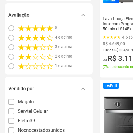
Avaliação
Lava-Louça Elec
Inox com Progr
5
50 min (LS14E)
4 e acima
4.6 (
R$ 4.649,00
3 e acima
10x de R$ 334,90 
2 e acima
10 vez de R$ 334,9
R$ 3.11
ou
1 e acima
(
7% de desconto no
Full
Vendido por
Magalu
Servtel Celular
Eletro39
Nocnocestadosunidos