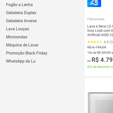
Fogão a Lenha
Geladeira Duplex
Patrocinado
Geladeira Inverse
Lava e Seca LG
Lava Louças
Inox Look com In
Artificial AIDD 2
Microondas
CV9014PC2A
4.8 (3
Máquina de Lavar
R$ 6.199,00
Promoção Black Friday
10x de R$ 509,90 
10 vez de R$ 509,9
R$ 4.79
WhatsApp da Lu
ou
(
6% de desconto no