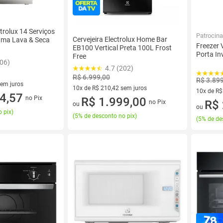
trolux 14 Serviços
Patrocin
Cervejeira Electrolux Home Bar
ama Lava & Seca
Freezer 
EB100 Vertical Preta 100L Frost
Porta Inv
Free
506)
4.7 (202)
R$ 6.999,00
R$ 3.89
sem juros
10x de R$ 210,42 sem juros
10x de R$
0 sem juros
4,57
no Pix
10 vez de R$ 210,42 sem juros
R$ 1.999,00
10 vez de
R$ 
no Pix
ou
ou
 pix
)
(
5% de desconto no pix
)
(
5% de de