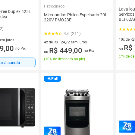
Patrocinado
Lava-lo
 Free Duplex 425L
Serviços
Microondas Philco Espelhado 20L
idea
BLF62A
220V PMO23E
2)
4.6 (211)
10x de R$
sem juros
4x de R$ 124,72 sem juros
10 vez de
R$ 
0 sem juros
9,00
no Pix
4 vez de R$ 124,72 sem juros
R$ 449,00
ou
no Pix
ou
(
7% de de
(
10% de desconto no pix
)
ar à sacola
Full