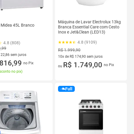
Máquina de Lavar Electrolux 13kg
r Midea 45L Branco
Branca Essential Care com Cesto
Inox e Jet&Clean (LED13)
4.8 (9109)
4.8 (808)
9,99
R$ 1.999,90
122,86 sem juros
10x de R$ 174,90 sem juros
R$ 122,86 sem juros
816,99
10 vez de R$ 174,90 sem juros
R$ 1.749,00
no Pix
no Pix
ou
sconto no pix
)
Full