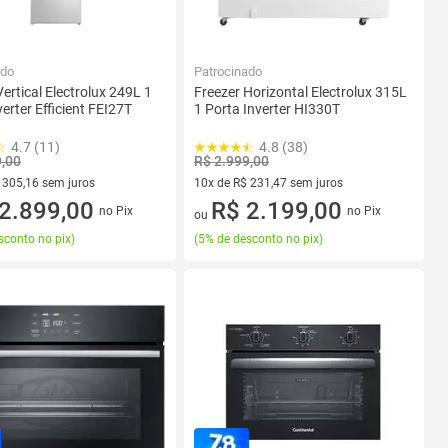
ado
Patrocinado
Vertical Electrolux 249L 1
Freezer Horizontal Electrolux 315L
erter Efficient FEI27T
1 Porta Inverter HI330T
4.7 (11)
4.8 (38)
9,00
R$ 2.999,00
 305,16 sem juros
10x de R$ 231,47 sem juros
 R$ 305,16 sem juros
2.899,00
10 vez de R$ 231,47 sem juros
R$ 2.199,00
no Pix
no Pix
ou
sconto no pix
)
(
5% de desconto no pix
)