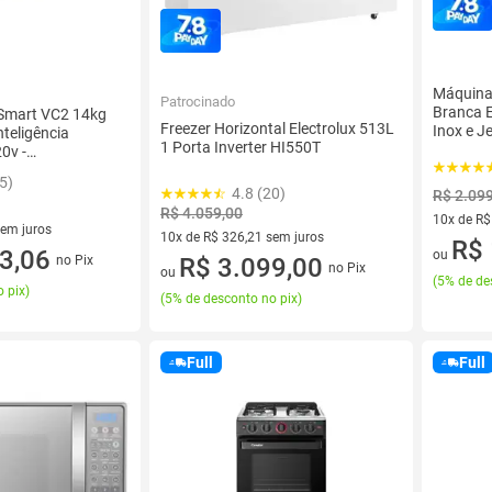
Máquina 
Patrocinado
Branca E
 Smart VC2 14kg
Freezer Horizontal Electrolux 513L
Inox e J
teligência
1 Porta Inverter HI550T
20v -
5)
4.8 (20)
R$ 2.09
R$ 4.059,00
10x de R$
sem juros
10x de R$ 326,21 sem juros
10 vez de
R$ 
0 sem juros
3,06
ou
10 vez de R$ 326,21 sem juros
R$ 3.099,00
no Pix
no Pix
ou
(
5% de de
 pix
)
(
5% de desconto no pix
)
Full
Full