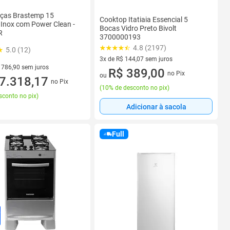
uças Brastemp 15
Cooktop Itatiaia Essencial 5
 Inox com Power Clean -
Bocas Vidro Preto Bivolt
R
3700000193
4.8 (2197)
5.0 (12)
3x de R$ 144,07 sem juros
 786,90 sem juros
3 vez de R$ 144,07 sem juros
R$ 389,00
no Pix
ou
 R$ 786,90 sem juros
7.318,17
no Pix
(
10% de desconto no pix
)
sconto no pix
)
Adicionar à sacola
Full