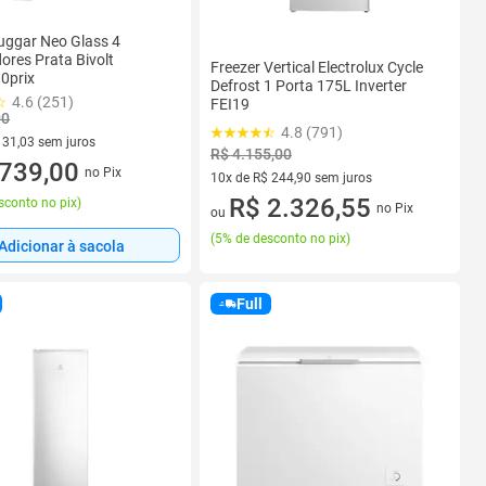
uggar Neo Glass 4
res Prata Bivolt
Freezer Vertical Electrolux Cycle
0prix
Defrost 1 Porta 175L Inverter
4.6 (251)
FEI19
00
4.8 (791)
131,03 sem juros
R$ 4.155,00
R$ 131,03 sem juros
739,00
no Pix
10x de R$ 244,90 sem juros
10 vez de R$ 244,90 sem juros
R$ 2.326,55
sconto no pix
)
no Pix
ou
(
5% de desconto no pix
)
Adicionar à sacola
Full