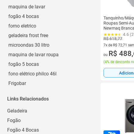
Mangueira para Eletrodomésticos
maquina de lavar
Ver todos
fogão 4 bocas
Tanquinho/Máqu
Roupas Semi-Au
forno eletrico
Newmaq Branca
4.6 (
geladeira frost free
R$ 618,77
microondas 30 litro
7x de R$ 72,71 sem
7 vez de R$ 72,71 
R$ 488
maquina de lavar roupa
ou
(
4% de desconto no
fogão 5 bocas
Adicion
fono elétrico philco 46l
Frigobar
Links Relacionados
Geladeira
Fogão
Fogão 4 Bocas