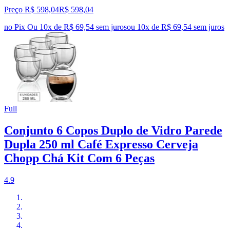
Preço R$ 598,04
R$
598
,
04
no Pix
Ou 10x de R$ 69,54 sem juros
ou
10
x de
R$ 69,54
sem juros
Full
Conjunto 6 Copos Duplo de Vidro Parede
Dupla 250 ml Café Expresso Cerveja
Chopp Chá Kit Com 6 Peças
4.9