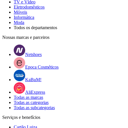
TV e Vídeo
Eletrodomésticos
Móveis
Informática
Moda
Todos os departamentos
Nossas marcas e parceiros
Netshoes
Epoca Cosméticos
KaBuM!
AliExpress
Todas as marcas
Todas as categorias
Todas as subcategorias
Serviços e benefícios
Cartão Luiza