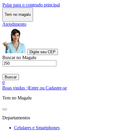
Pular para o conteudo principal
Tem no magalu
Atendimento
Digite seu CEP
Buscar no Magalu
Buscar
0
Boas vindas :)
Entre ou Cadastre-se
Tem no Magalu
Departamentos
Celulares e Smartphones