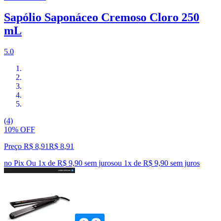
Sapólio Saponáceo Cremoso Cloro 250
mL
5.0
(4)
10% OFF
Preço R$ 8,91
R$
8
,
91
no Pix
Ou 1x de R$ 9,90 sem juros
ou
1
x de
R$ 9,90
sem juros