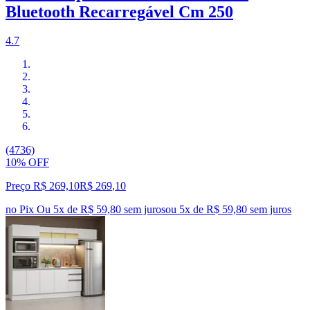
Bluetooth Recarregável Cm 250
4.7
(4736)
10% OFF
Preço R$ 269,10
R$
269
,
10
no Pix
Ou 5x de R$ 59,80 sem juros
ou
5
x de
R$ 59,80
sem juros