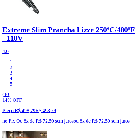
Extreme Slim Prancha Lizze 250ºC/480ºF
- 110V
4.0
(10)
14% OFF
Preço R$ 498,79
R$
498
,
79
no Pix
Ou 8x de R$ 72,50 sem juros
ou
8
x de
R$ 72,50
sem juros