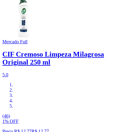
Mercado Full
CIF Cremoso Limpeza Milagrosa
Original 250 ml
5.0
(46)
1% OFF
Preço R$ 12,77
R$
12
,
77