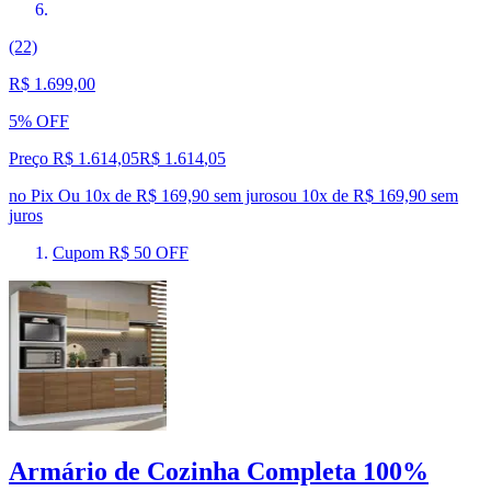
(22)
R$ 1.699,00
5% OFF
Preço R$ 1.614,05
R$
1.614
,
05
no Pix
Ou 10x de R$ 169,90 sem juros
ou
10
x de
R$ 169,90
sem
juros
Cupom R$ 50 OFF
Armário de Cozinha Completa 100%