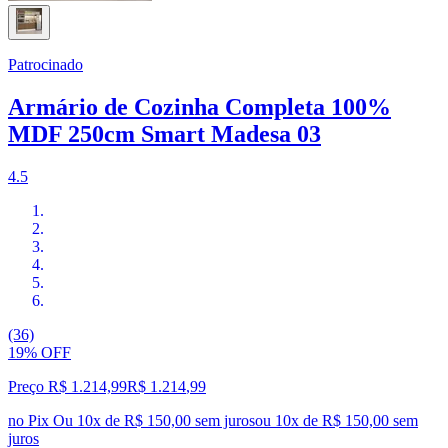
Patrocinado
Armário de Cozinha Completa 100%
MDF 250cm Smart Madesa 03
4.5
(36)
19% OFF
Preço R$ 1.214,99
R$
1.214
,
99
no Pix
Ou 10x de R$ 150,00 sem juros
ou
10
x de
R$ 150,00
sem
juros