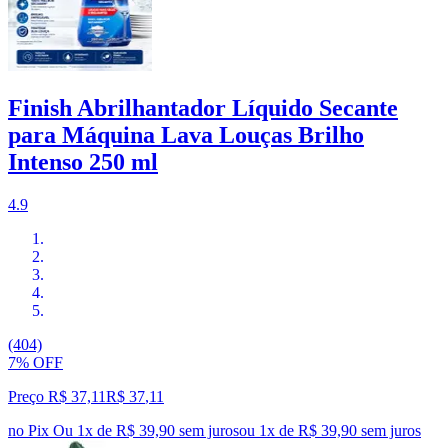
Finish Abrilhantador Líquido Secante
para Máquina Lava Louças Brilho
Intenso 250 ml
4.9
(404)
7% OFF
Preço R$ 37,11
R$
37
,
11
no Pix
Ou 1x de R$ 39,90 sem juros
ou
1
x de
R$ 39,90
sem juros