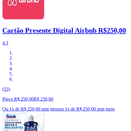
Cartão Presente Digital Airbnb R$250,00
4.3
(53)
Preço R$ 250,00
R$
250
,
00
Ou 1x de R$ 250,00 sem juros
ou
1
x de
R$ 250,00
sem juros