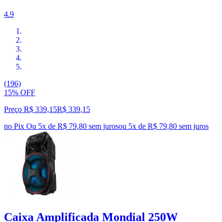
4.9
(196)
15% OFF
Preço R$ 339,15
R$
339
,
15
no Pix
Ou 5x de R$ 79,80 sem juros
ou
5
x de
R$ 79,80
sem juros
Caixa Amplificada Mondial 250W