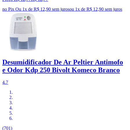
no Pix
Ou 1x de R$ 12,90 sem juros
ou
1
x de
R$ 12,90
sem juros
Desumidificador De Ar Peltier Antimofo
e Odor Kdp 250 Bivolt Komeco Branco
4.7
(701)