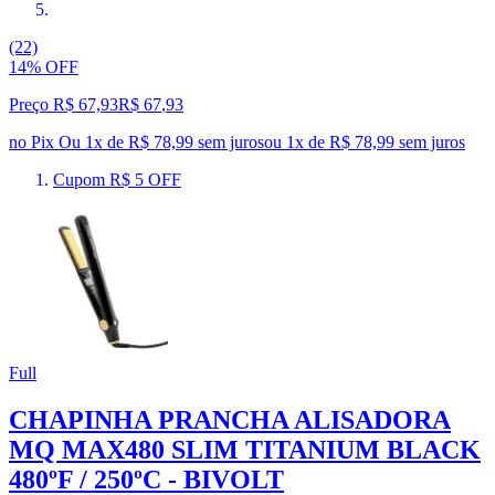
(22)
14% OFF
Preço R$ 67,93
R$
67
,
93
no Pix
Ou 1x de R$ 78,99 sem juros
ou
1
x de
R$ 78,99
sem juros
Cupom R$ 5 OFF
Full
CHAPINHA PRANCHA ALISADORA
MQ MAX480 SLIM TITANIUM BLACK
480ºF / 250ºC - BIVOLT