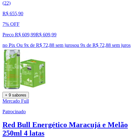
(22)
R$ 655,90
7% OFF
Preço R$ 609,99
R$
609
,
99
no Pix
Ou 9x de R$ 72,88 sem juros
ou
9
x de
R$ 72,88
sem juros
+ 9 sabores
Mercado Full
Patrocinado
Red Bull Energético Maracujá e Melão
250ml 4 latas