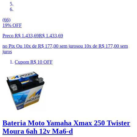
(66)
19% OFF
Preço R$ 1.433,69
R$
1.433
,
69
no Pix
Ou 10x de R$ 177,00 sem juros
ou
10
x de
R$ 177,00
sem
juros
Cupom R$ 10 OFF
Bateria Moto Yamaha Xmax 250 Twister
Moura 6ah 12v Ma6-d