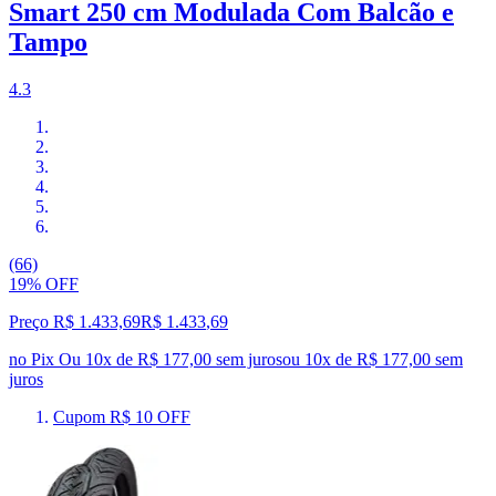
Smart 250 cm Modulada Com Balcão e
Tampo
4.3
(66)
19% OFF
Preço R$ 1.433,69
R$
1.433
,
69
no Pix
Ou 10x de R$ 177,00 sem juros
ou
10
x de
R$ 177,00
sem
juros
Cupom R$ 10 OFF