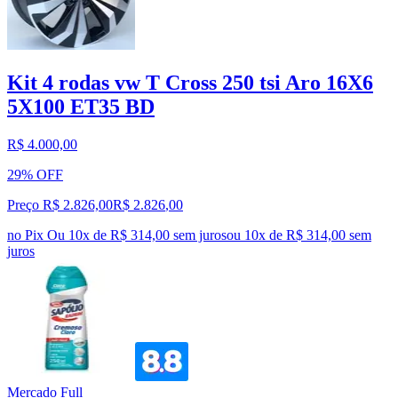
Kit 4 rodas vw T Cross 250 tsi Aro 16X6
5X100 ET35 BD
R$ 4.000,00
29% OFF
Preço R$ 2.826,00
R$
2.826
,
00
no Pix
Ou 10x de R$ 314,00 sem juros
ou
10
x de
R$ 314,00
sem
juros
Mercado Full