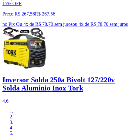
15% OFF
Preço R$ 267,56
R$
267
,
56
no Pix
Ou 4x de R$ 78,70 sem juros
ou
4
x de
R$ 78,70
sem juros
Inversor Solda 250a Bivolt 127/220v
Solda Aluminio Inox Tork
4.6