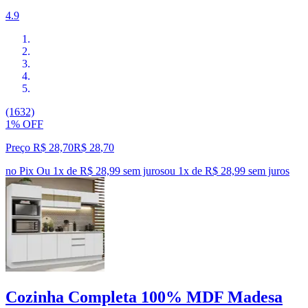
4.9
(1632)
1% OFF
Preço R$ 28,70
R$
28
,
70
no Pix
Ou 1x de R$ 28,99 sem juros
ou
1
x de
R$ 28,99
sem juros
Cozinha Completa 100% MDF Madesa