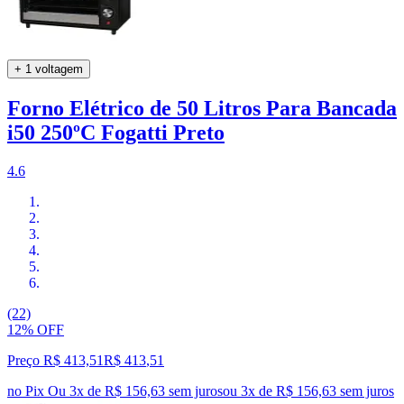
+ 1 voltagem
Forno Elétrico de 50 Litros Para Bancada
i50 250ºC Fogatti Preto
4.6
(22)
12% OFF
Preço R$ 413,51
R$
413
,
51
no Pix
Ou 3x de R$ 156,63 sem juros
ou
3
x de
R$ 156,63
sem juros