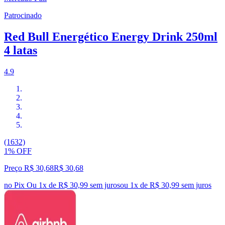
Patrocinado
Red Bull Energético Energy Drink 250ml
4 latas
4.9
(1632)
1% OFF
Preço R$ 30,68
R$
30
,
68
no Pix
Ou 1x de R$ 30,99 sem juros
ou
1
x de
R$ 30,99
sem juros