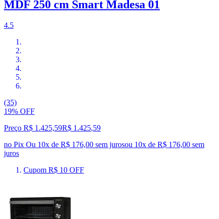
MDF 250 cm Smart Madesa 01
4.5
(35)
19% OFF
Preço R$ 1.425,59
R$
1.425
,
59
no Pix
Ou 10x de R$ 176,00 sem juros
ou
10
x de
R$ 176,00
sem
juros
Cupom R$ 10 OFF