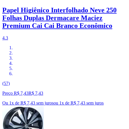
Papel Higiênico Interfolhado Neve 250
Folhas Duplas Dermacare Maciez
Premium Cai Cai Branco Econômico
4.3
(57)
Preço R$ 7,43
R$
7
,
43
Ou 1x de R$ 7,43 sem juros
ou
1
x de
R$ 7,43
sem juros