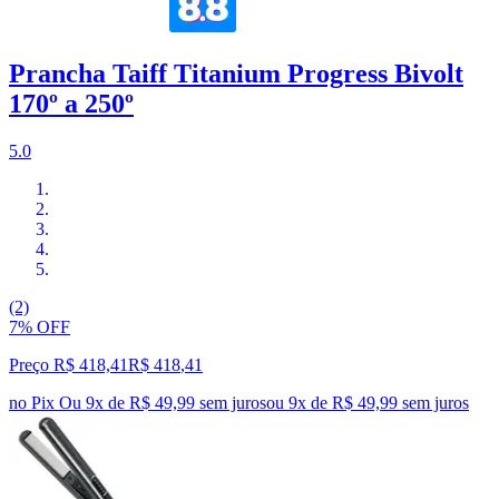
Prancha Taiff Titanium Progress Bivolt
170º a 250º
5.0
(2)
7% OFF
Preço R$ 418,41
R$
418
,
41
no Pix
Ou 9x de R$ 49,99 sem juros
ou
9
x de
R$ 49,99
sem juros