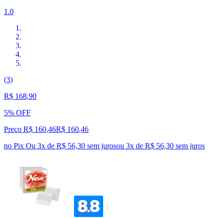
1.0
(3)
R$ 168,90
5% OFF
Preço R$ 160,46
R$
160
,
46
no Pix
Ou 3x de R$ 56,30 sem juros
ou
3
x de
R$ 56,30
sem juros