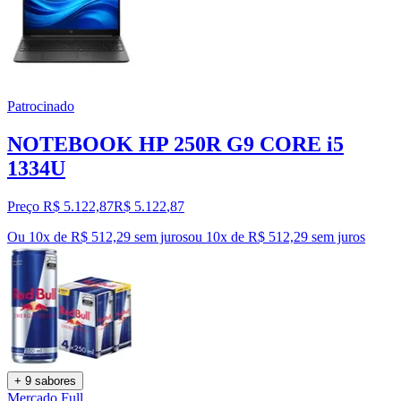
Patrocinado
NOTEBOOK HP 250R G9 CORE i5
1334U
Preço R$ 5.122,87
R$
5.122
,
87
Ou 10x de R$ 512,29 sem juros
ou
10
x de
R$ 512,29
sem juros
+ 9 sabores
Mercado Full