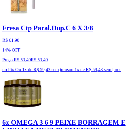
Fresa Ctp Paral.Dup.C 6 X 3/8
R$ 61,90
14% OFF
Preço R$ 53,49
R$
53
,
49
no Pix
Ou 1x de R$ 59,43 sem juros
ou
1
x de
R$ 59,43
sem juros
6x OMEGA 3 6 9 PEIXE BORRAGEM E