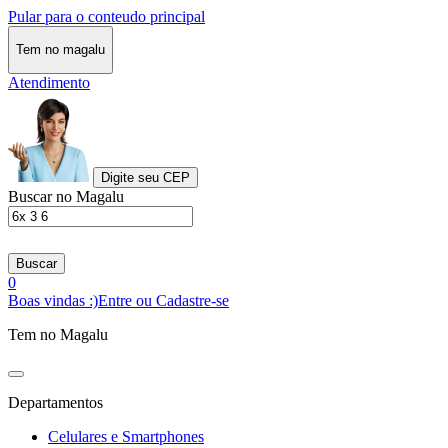
Pular para o conteudo principal
Tem no magalu
Atendimento
Digite seu CEP
Buscar no Magalu
Buscar
0
Boas vindas :)
Entre ou Cadastre-se
Tem no Magalu
Departamentos
Celulares e Smartphones