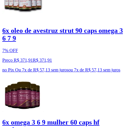
6x oleo de avestruz strut 90 caps omega 3
6 7 9
7% OFF
Preço R$ 371,91
R$
371
,
91
no Pix
Ou 7x de R$ 57,13 sem juros
ou
7
x de
R$ 57,13
sem juros
6x omega 3 6 9 mulher 60 caps hf