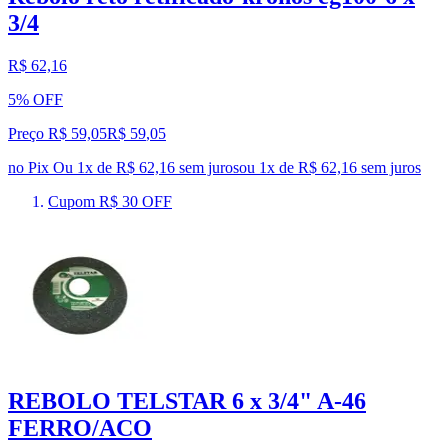
3/4
R$ 62,16
5% OFF
Preço R$ 59,05
R$
59
,
05
no Pix
Ou 1x de R$ 62,16 sem juros
ou
1
x de
R$ 62,16
sem juros
Cupom R$ 30 OFF
REBOLO TELSTAR 6 x 3/4" A-46
FERRO/ACO