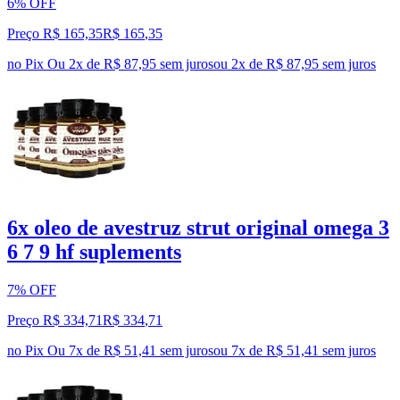
6% OFF
Preço R$ 165,35
R$
165
,
35
no Pix
Ou 2x de R$ 87,95 sem juros
ou
2
x de
R$ 87,95
sem juros
6x oleo de avestruz strut original omega 3
6 7 9 hf suplements
7% OFF
Preço R$ 334,71
R$
334
,
71
no Pix
Ou 7x de R$ 51,41 sem juros
ou
7
x de
R$ 51,41
sem juros