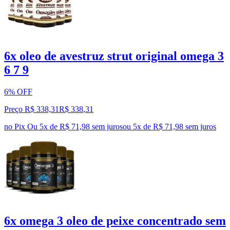
6x oleo de avestruz strut original omega 3
6 7 9
6% OFF
Preço R$ 338,31
R$
338
,
31
no Pix
Ou 5x de R$ 71,98 sem juros
ou
5
x de
R$ 71,98
sem juros
6x omega 3 oleo de peixe concentrado sem