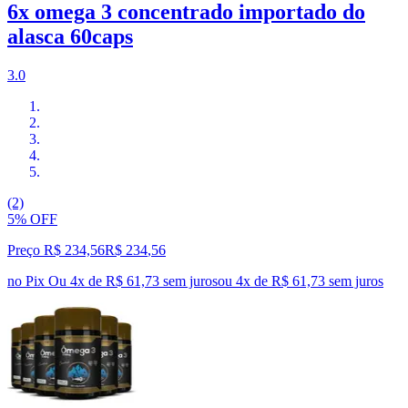
6x omega 3 concentrado importado do
alasca 60caps
3.0
(2)
5% OFF
Preço R$ 234,56
R$
234
,
56
no Pix
Ou 4x de R$ 61,73 sem juros
ou
4
x de
R$ 61,73
sem juros