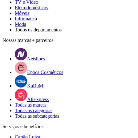
TV e Vídeo
Eletrodomésticos
Móveis
Informática
Moda
Todos os departamentos
Nossas marcas e parceiros
Netshoes
Epoca Cosméticos
KaBuM!
AliExpress
Todas as marcas
Todas as categorias
Todas as subcategorias
Serviços e benefícios
Cartão Luiza