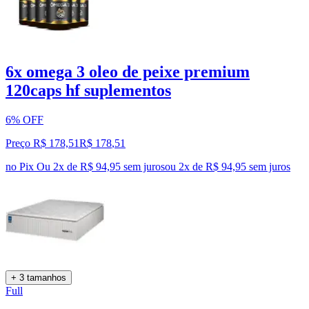
6x omega 3 oleo de peixe premium
120caps hf suplementos
6% OFF
Preço R$ 178,51
R$
178
,
51
no Pix
Ou 2x de R$ 94,95 sem juros
ou
2
x de
R$ 94,95
sem juros
+ 3 tamanhos
Full