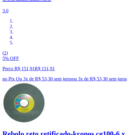
3.0
(2)
5% OFF
Preço R$ 151,91
R$
151
,
91
no Pix
Ou 3x de R$ 53,30 sem juros
ou
3
x de
R$ 53,30
sem juros
Rebolo reto retificado-kronos cg100-6 x