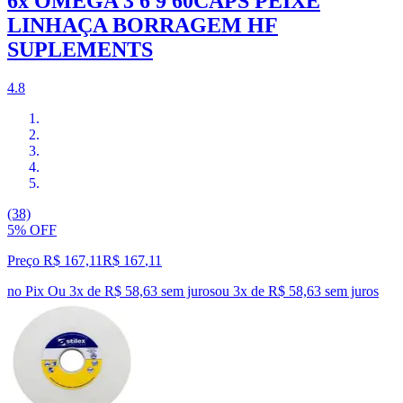
6x OMEGA 3 6 9 60CAPS PEIXE
LINHAÇA BORRAGEM HF
SUPLEMENTS
4.8
(38)
5% OFF
Preço R$ 167,11
R$
167
,
11
no Pix
Ou 3x de R$ 58,63 sem juros
ou
3
x de
R$ 58,63
sem juros