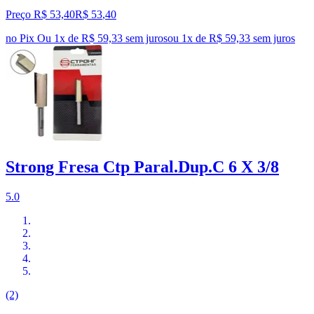
Preço R$ 53,40
R$
53
,
40
no Pix
Ou 1x de R$ 59,33 sem juros
ou
1
x de
R$ 59,33
sem juros
Strong Fresa Ctp Paral.Dup.C 6 X 3/8
5.0
(2)