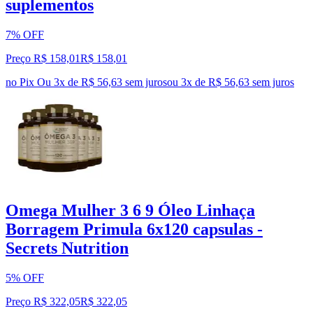
suplementos
7% OFF
Preço R$ 158,01
R$
158
,
01
no Pix
Ou 3x de R$ 56,63 sem juros
ou
3
x de
R$ 56,63
sem juros
Omega Mulher 3 6 9 Óleo Linhaça
Borragem Primula 6x120 capsulas -
Secrets Nutrition
5% OFF
Preço R$ 322,05
R$
322
,
05