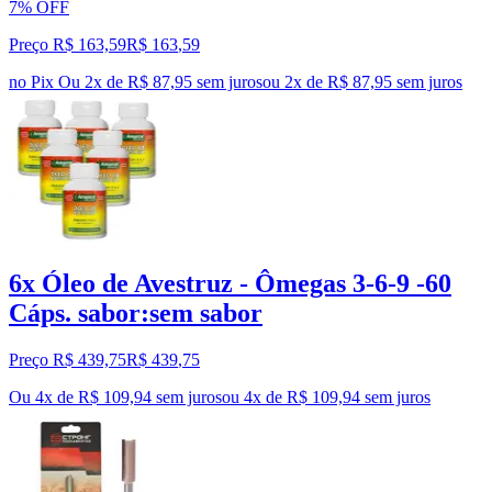
7% OFF
Preço R$ 163,59
R$
163
,
59
no Pix
Ou 2x de R$ 87,95 sem juros
ou
2
x de
R$ 87,95
sem juros
6x Óleo de Avestruz - Ômegas 3-6-9 -60
Cáps. sabor:sem sabor
Preço R$ 439,75
R$
439
,
75
Ou 4x de R$ 109,94 sem juros
ou
4
x de
R$ 109,94
sem juros