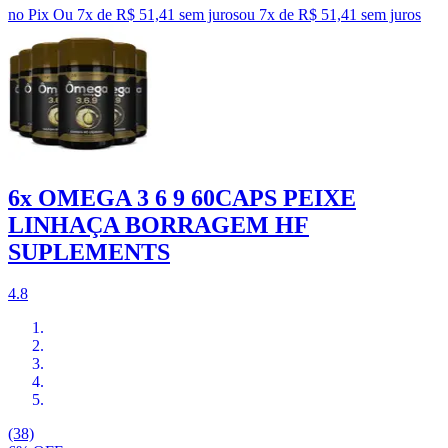
no Pix
Ou 7x de R$ 51,41 sem juros
ou
7
x de
R$ 51,41
sem juros
6x OMEGA 3 6 9 60CAPS PEIXE
LINHAÇA BORRAGEM HF
SUPLEMENTS
4.8
(38)