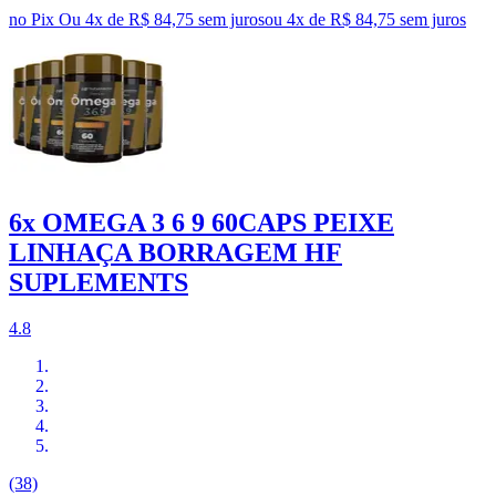
no Pix
Ou 4x de R$ 84,75 sem juros
ou
4
x de
R$ 84,75
sem juros
6x OMEGA 3 6 9 60CAPS PEIXE
LINHAÇA BORRAGEM HF
SUPLEMENTS
4.8
(38)