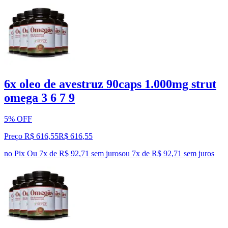
6x oleo de avestruz 90caps 1.000mg strut
omega 3 6 7 9
5% OFF
Preço R$ 616,55
R$
616
,
55
no Pix
Ou 7x de R$ 92,71 sem juros
ou
7
x de
R$ 92,71
sem juros