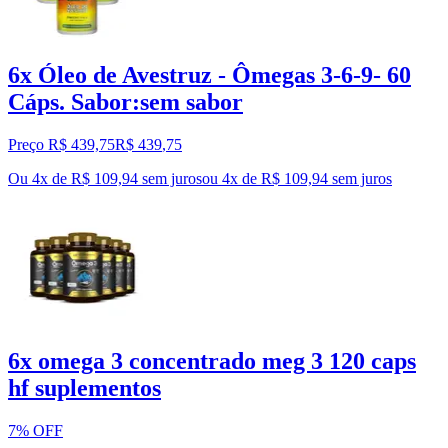
6x Óleo de Avestruz - Ômegas 3-6-9- 60
Cáps. Sabor:sem sabor
Preço R$ 439,75
R$
439
,
75
Ou 4x de R$ 109,94 sem juros
ou
4
x de
R$ 109,94
sem juros
6x omega 3 concentrado meg 3 120 caps
hf suplementos
7% OFF