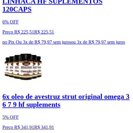
LINHACA HF SUPLEMENTOS
120CAPS
6% OFF
Preço R$ 225,51
R$
225
,
51
no Pix
Ou 3x de R$ 79,97 sem juros
ou
3
x de
R$ 79,97
sem juros
6x oleo de avestruz strut original omega 3
6 7 9 hf suplements
5% OFF
Preço R$ 341,91
R$
341
,
91