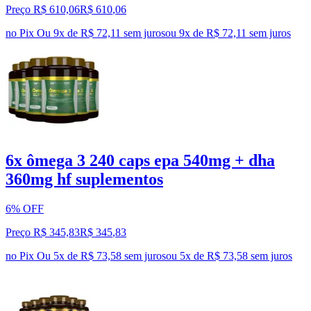
Preço R$ 610,06
R$
610
,
06
no Pix
Ou 9x de R$ 72,11 sem juros
ou
9
x de
R$ 72,11
sem juros
6x ômega 3 240 caps epa 540mg + dha
360mg hf suplementos
6% OFF
Preço R$ 345,83
R$
345
,
83
no Pix
Ou 5x de R$ 73,58 sem juros
ou
5
x de
R$ 73,58
sem juros