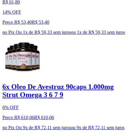
R$ 61,80
14% OFF
Preço R$ 53,40
R$
53
,
40
no Pix
Ou 1x de R$ 59,33 sem juros
ou
1
x de
R$ 59,33
sem juros
6x Oleo De Avestruz 90caps 1.000mg
Strut Omega 3 6 7 9
6% OFF
Preço R$ 610,06
R$
610
,
06
no Pix
Ou 9x de R$ 72,11 sem juros
ou
9
x de
R$ 72,11
sem juros