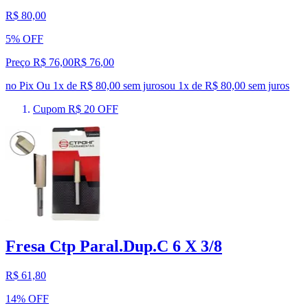
R$ 80,00
5% OFF
Preço R$ 76,00
R$
76
,
00
no Pix
Ou 1x de R$ 80,00 sem juros
ou
1
x de
R$ 80,00
sem juros
Cupom R$ 20 OFF
Fresa Ctp Paral.Dup.C 6 X 3/8
R$ 61,80
14% OFF