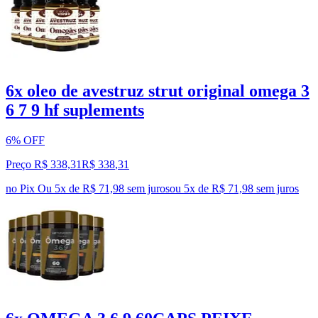
6x oleo de avestruz strut original omega 3
6 7 9 hf suplements
6% OFF
Preço R$ 338,31
R$
338
,
31
no Pix
Ou 5x de R$ 71,98 sem juros
ou
5
x de
R$ 71,98
sem juros