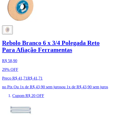
Rebolo Branco 6 x 3/4 Polegada Reto
Para Afiação Ferramentas
R$ 58,90
29% OFF
Preço R$ 41,71
R$
41
,
71
no Pix
Ou 1x de R$ 43,90 sem juros
ou
1
x de
R$ 43,90
sem juros
Cupom R$ 20 OFF