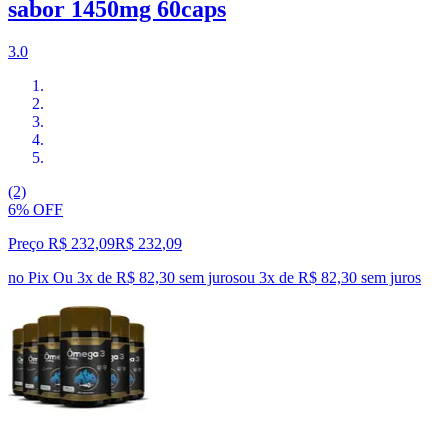
sabor 1450mg 60caps
3.0
(2)
6% OFF
Preço R$ 232,09
R$
232
,
09
no Pix
Ou 3x de R$ 82,30 sem juros
ou
3
x de
R$ 82,30
sem juros