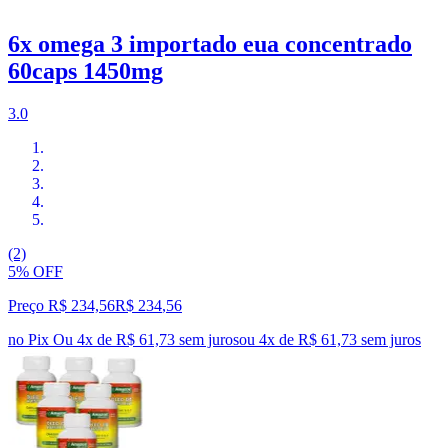
6x omega 3 importado eua concentrado
60caps 1450mg
3.0
(2)
5% OFF
Preço R$ 234,56
R$
234
,
56
no Pix
Ou 4x de R$ 61,73 sem juros
ou
4
x de
R$ 61,73
sem juros