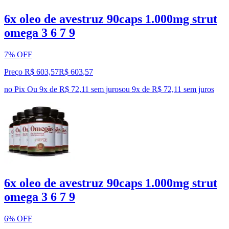
6x oleo de avestruz 90caps 1.000mg strut
omega 3 6 7 9
7% OFF
Preço R$ 603,57
R$
603
,
57
no Pix
Ou 9x de R$ 72,11 sem juros
ou
9
x de
R$ 72,11
sem juros
6x oleo de avestruz 90caps 1.000mg strut
omega 3 6 7 9
6% OFF