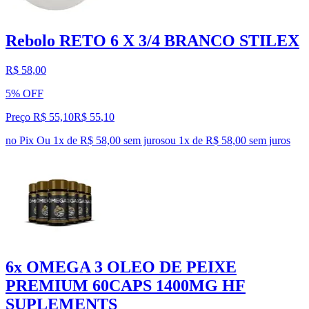
Rebolo RETO 6 X 3/4 BRANCO STILEX
R$ 58,00
5% OFF
Preço R$ 55,10
R$
55
,
10
no Pix
Ou 1x de R$ 58,00 sem juros
ou
1
x de
R$ 58,00
sem juros
6x OMEGA 3 OLEO DE PEIXE
PREMIUM 60CAPS 1400MG HF
SUPLEMENTS