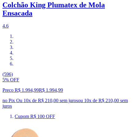
Colchão King Plumatex de Mola
Ensacada
4.6
(596)
5% OFF
Preço R$ 1.994,99
R$
1.994
,
99
no Pix
Ou 10x de R$ 210,00 sem juros
ou
10
x de
R$ 210,00
sem
juros
Cupom R$ 100 OFF