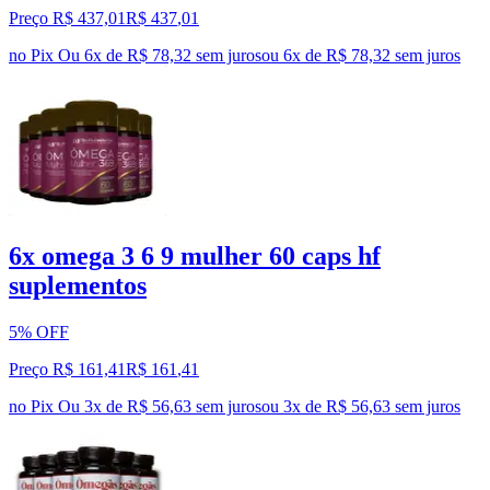
Preço R$ 437,01
R$
437
,
01
no Pix
Ou 6x de R$ 78,32 sem juros
ou
6
x de
R$ 78,32
sem juros
6x omega 3 6 9 mulher 60 caps hf
suplementos
5% OFF
Preço R$ 161,41
R$
161
,
41
no Pix
Ou 3x de R$ 56,63 sem juros
ou
3
x de
R$ 56,63
sem juros