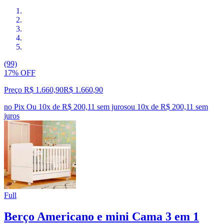
(99)
17% OFF
Preço R$ 1.660,90
R$
1.660
,
90
no Pix
Ou 10x de R$ 200,11 sem juros
ou
10
x de
R$ 200,11
sem
juros
Full
Berço Americano e mini Cama 3 em 1