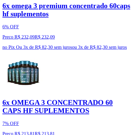
6x omega 3 premium concentrado 60caps
hf suplementos
6% OFF
Preço R$ 232,09
R$
232
,
09
no Pix
Ou 3x de R$ 82,30 sem juros
ou
3
x de
R$ 82,30
sem juros
6x OMEGA 3 CONCENTRADO 60
CAPS HF SUPLEMENTOS
7% OFF
Preço R$ 213,81
R$
213
,
81