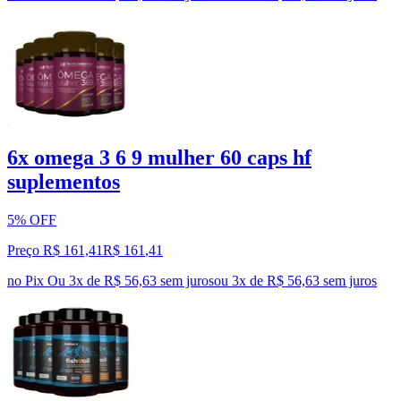
6x omega 3 6 9 mulher 60 caps hf
suplementos
5% OFF
Preço R$ 161,41
R$
161
,
41
no Pix
Ou 3x de R$ 56,63 sem juros
ou
3
x de
R$ 56,63
sem juros