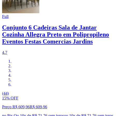
Full
Conjunto 6 Cadeiras Sala de Jantar
Cozinha Allegra Preto em Polipropileno
Eventos Festas Comercias Jardins
4.7
(44)
15% OFF
Preço R$ 609,96
R$
609
,
96
no Pix
Ou 10x de R$ 71,76 sem juros
ou
10
x de
R$ 71,76
sem juros