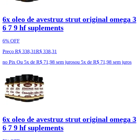
6x oleo de avestruz strut original omega 3
6 7 9 hf suplements
6% OFF
Preço R$ 338,31
R$
338
,
31
no Pix
Ou 5x de R$ 71,98 sem juros
ou
5
x de
R$ 71,98
sem juros
6x oleo de avestruz strut original omega 3
6 7 9 hf suplements