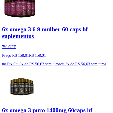
6x omega 3 6 9 mulher 60 caps hf
suplementos
7% OFF
Preço R$ 158,01
R$
158
,
01
no Pix
Ou 3x de R$ 56,63 sem juros
ou
3
x de
R$ 56,63
sem juros
6x omega 3 puro 1400mg 60caps hf