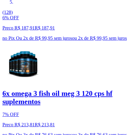
(128)
6% OFF
Preço R$ 187,91
R$
187
,
91
no Pix
Ou 2x de R$ 99,95 sem juros
ou
2
x de
R$ 99,95
sem juros
6x omega 3 fish oil meg 3 120 cps hf
suplementos
7% OFF
Preço R$ 213,81
R$
213
,
81
no Pix
Ou 3x de R$ 76,63 sem juros
ou
3
x de
R$ 76,63
sem juros