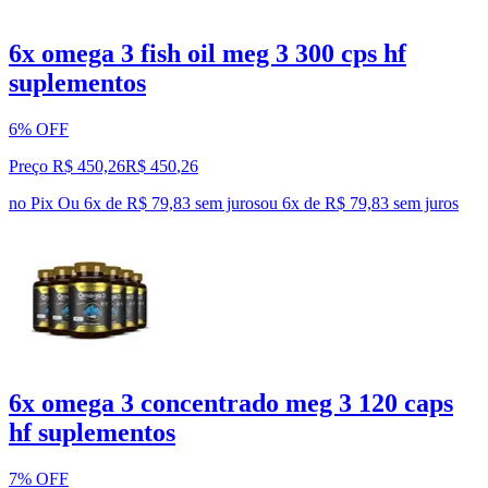
6x omega 3 fish oil meg 3 300 cps hf
suplementos
6% OFF
Preço R$ 450,26
R$
450
,
26
no Pix
Ou 6x de R$ 79,83 sem juros
ou
6
x de
R$ 79,83
sem juros
6x omega 3 concentrado meg 3 120 caps
hf suplementos
7% OFF