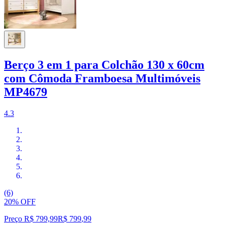
Berço 3 em 1 para Colchão 130 x 60cm
com Cômoda Framboesa Multimóveis
MP4679
4.3
(6)
20% OFF
Preço R$ 799,99
R$
799
,
99