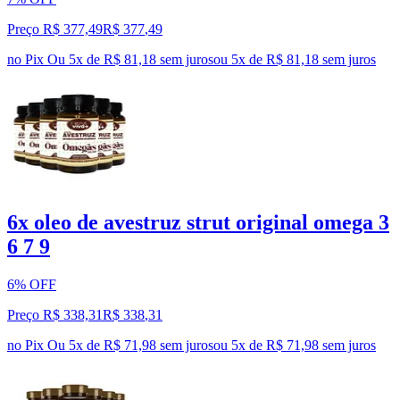
Preço R$ 377,49
R$
377
,
49
no Pix
Ou 5x de R$ 81,18 sem juros
ou
5
x de
R$ 81,18
sem juros
6x oleo de avestruz strut original omega 3
6 7 9
6% OFF
Preço R$ 338,31
R$
338
,
31
no Pix
Ou 5x de R$ 71,98 sem juros
ou
5
x de
R$ 71,98
sem juros