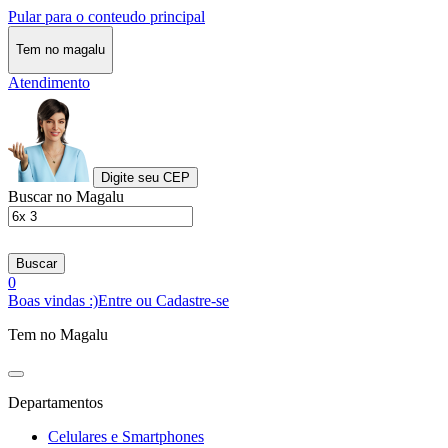
Pular para o conteudo principal
Tem no magalu
Atendimento
Digite seu CEP
Buscar no Magalu
Buscar
0
Boas vindas :)
Entre ou Cadastre-se
Tem no Magalu
Departamentos
Celulares e Smartphones