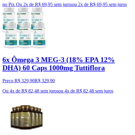
no Pix
Ou 2x de R$ 69,95 sem juros
ou
2
x de
R$ 69,95
sem juros
6x Ômega 3 MEG-3 (18% EPA 12%
DHA) 60 Caps 1000mg Tuttiflora
Preço R$ 329,90
R$
329
,
90
Ou 4x de R$ 82,48 sem juros
ou
4
x de
R$ 82,48
sem juros