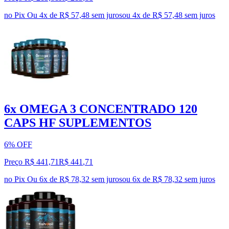
no Pix
Ou 4x de R$ 57,48 sem juros
ou
4
x de
R$ 57,48
sem juros
6x OMEGA 3 CONCENTRADO 120
CAPS HF SUPLEMENTOS
6% OFF
Preço R$ 441,71
R$
441
,
71
no Pix
Ou 6x de R$ 78,32 sem juros
ou
6
x de
R$ 78,32
sem juros