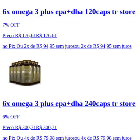
6x omega 3 plus epa+dha 120caps tr store
7% OFF
Preço R$ 176,61
R$
176
,
61
no Pix
Ou 2x de R$ 94,95 sem juros
ou
2
x de
R$ 94,95
sem juros
6x omega 3 plus epa+dha 240caps tr store
6% OFF
Preço R$ 300,71
R$
300
,
71
no Pix
Ou 4x de R$ 79,98 sem juros
ou
4
x de
R$ 79,98
sem juros