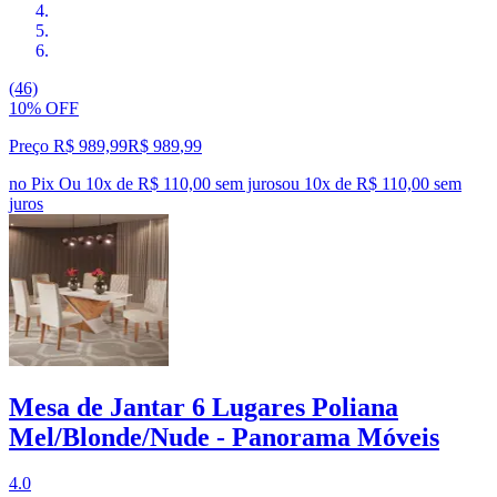
(46)
10% OFF
Preço R$ 989,99
R$
989
,
99
no Pix
Ou 10x de R$ 110,00 sem juros
ou
10
x de
R$ 110,00
sem
juros
Mesa de Jantar 6 Lugares Poliana
Mel/Blonde/Nude - Panorama Móveis
4.0