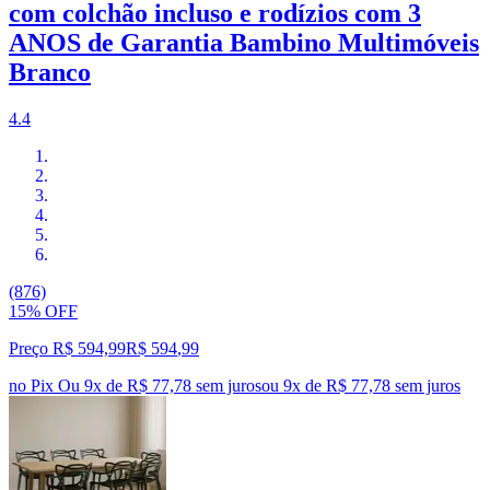
com colchão incluso e rodízios com 3
ANOS de Garantia Bambino Multimóveis
Branco
4.4
(876)
15% OFF
Preço R$ 594,99
R$
594
,
99
no Pix
Ou 9x de R$ 77,78 sem juros
ou
9
x de
R$ 77,78
sem juros