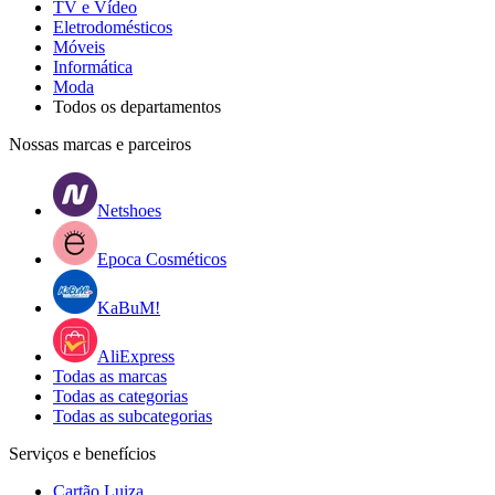
TV e Vídeo
Eletrodomésticos
Móveis
Informática
Moda
Todos os departamentos
Nossas marcas e parceiros
Netshoes
Epoca Cosméticos
KaBuM!
AliExpress
Todas as marcas
Todas as categorias
Todas as subcategorias
Serviços e benefícios
Cartão Luiza