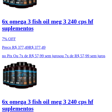
6x omega 3 fish oil meg 3 240 cps hf
suplementos
7% OFF
Preço R$ 377,49
R$
377
,
49
no Pix
Ou 7x de R$ 57,99 sem juros
ou
7
x de
R$ 57,99
sem juros
6x omega 3 fish oil meg 3 240 cps hf
suplementos