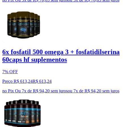
6x fosfatil 500 omega 3 + fosfatidilserina
60caps hf suplementos
7% OFF
Preço R$ 613,24
R$
613
,
24
no Pix
Ou 7x de R$ 94,20 sem juros
ou
7
x de
R$ 94,20
sem juros