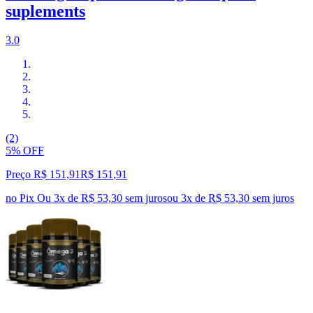
suplements
3.0
(2)
5% OFF
Preço R$ 151,91
R$
151
,
91
no Pix
Ou 3x de R$ 53,30 sem juros
ou
3
x de
R$ 53,30
sem juros