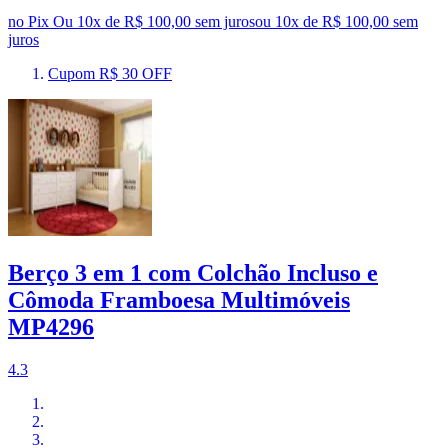
no Pix
Ou 10x de R$ 100,00 sem juros
ou
10
x de
R$ 100,00
sem
juros
Cupom R$ 30 OFF
Berço 3 em 1 com Colchão Incluso e
Cômoda Framboesa Multimóveis
MP4296
4.3