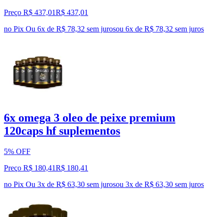
Preço R$ 437,01
R$
437
,
01
no Pix
Ou 6x de R$ 78,32 sem juros
ou
6
x de
R$ 78,32
sem juros
6x omega 3 oleo de peixe premium
120caps hf suplementos
5% OFF
Preço R$ 180,41
R$
180
,
41
no Pix
Ou 3x de R$ 63,30 sem juros
ou
3
x de
R$ 63,30
sem juros