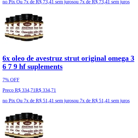
no Pix
Ou 7x de R$ 73,41 sem juros
ou
7
x de
R$ 73,41
sem juros
6x oleo de avestruz strut original omega 3
6 7 9 hf suplements
7% OFF
Preço R$ 334,71
R$
334
,
71
no Pix
Ou 7x de R$ 51,41 sem juros
ou
7
x de
R$ 51,41
sem juros