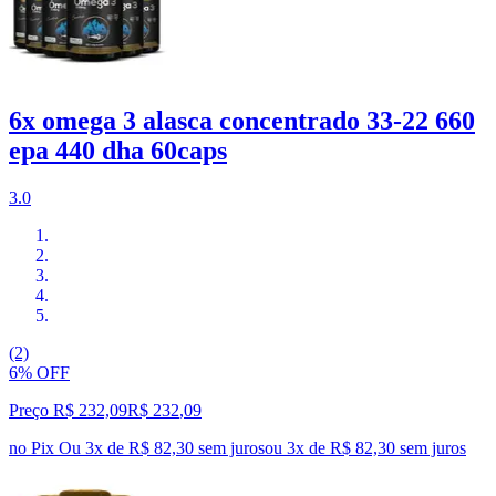
6x omega 3 alasca concentrado 33-22 660
epa 440 dha 60caps
3.0
(2)
6% OFF
Preço R$ 232,09
R$
232
,
09
no Pix
Ou 3x de R$ 82,30 sem juros
ou
3
x de
R$ 82,30
sem juros