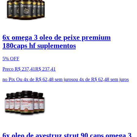
6x omega 3 oleo de peixe premium
180caps hf suplementos
5% OFF
Preço R$ 237,41
R$
237
,
41
no Pix
Ou 4x de R$ 62,48 sem juros
ou
4
x de
R$ 62,48
sem juros
6x oleo de avestruz strut 90 caps omega 3