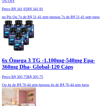
5% OFF
Preço R$ 341,91
R$
341
,
91
no Pix
Ou 7x de R$ 51,41 sem juros
ou
7
x de
R$ 51,41
sem juros
6x Ômega 3 TG -1.100mg-540mg Epa-
360mg Dha- Global-120 Cáps
Preço R$ 305,75
R$
305
,
75
Ou 4x de R$ 76,44 sem juros
ou
4
x de
R$ 76,44
sem juros