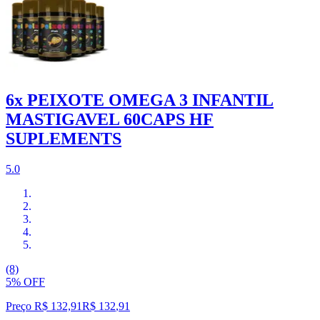
6x PEIXOTE OMEGA 3 INFANTIL
MASTIGAVEL 60CAPS HF
SUPLEMENTS
5.0
(8)
5% OFF
Preço R$ 132,91
R$
132
,
91