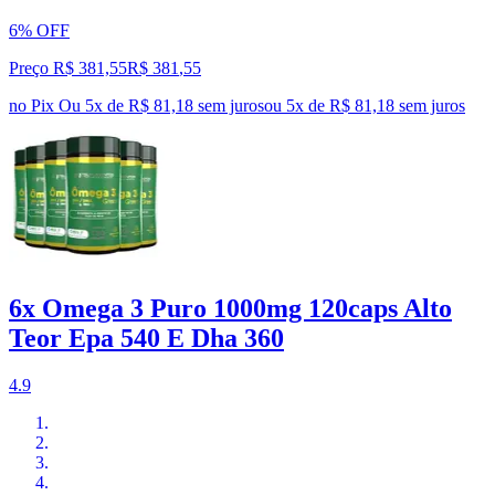
6% OFF
Preço R$ 381,55
R$
381
,
55
no Pix
Ou 5x de R$ 81,18 sem juros
ou
5
x de
R$ 81,18
sem juros
6x Omega 3 Puro 1000mg 120caps Alto
Teor Epa 540 E Dha 360
4.9