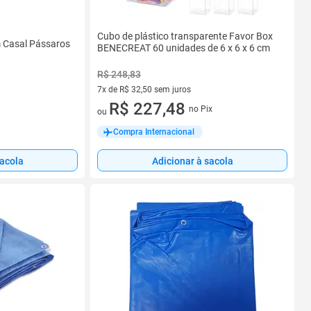
Cubo de plástico transparente Favor Box
m Casal Pássaros
BENECREAT 60 unidades de 6 x 6 x 6 cm
R$ 248,83
7x de R$ 32,50 sem juros
7 vez de R$ 32,50 sem juros
R$ 227,48
no Pix
ou
Compra Internacional
sacola
Adicionar à sacola