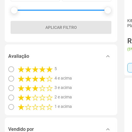
Ki
Pl
APLICAR FILTRO
R
(
5%
Avaliação
5
4 e acima
3 e acima
2 e acima
1 e acima
Vendido por