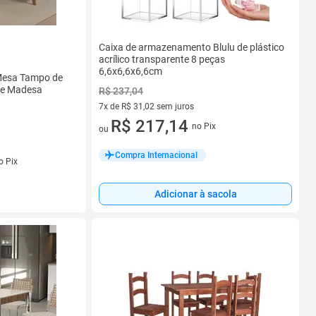
Caixa de armazenamento Blulu de plástico
acrílico transparente 8 peças
6,6x6,6x6,6cm
 Mesa Tampo de
ne Madesa
R$ 237,04
7x de R$ 31,02 sem juros
7 vez de R$ 31,02 sem juros
R$ 217,14
no Pix
ou
Compra Internacional
s
o Pix
Adicionar à sacola