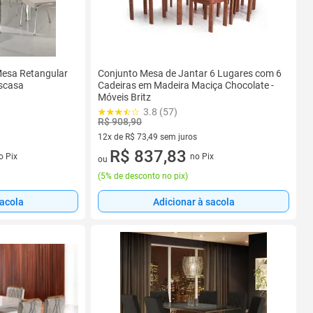
Mesa Retangular
Conjunto Mesa de Jantar 6 Lugares com 6
escasa
Cadeiras em Madeira Maciça Chocolate -
Móveis Britz
3.8 (57)
R$ 908,90
12x de R$ 73,49 sem juros
s
12 vez de R$ 73,49 sem juros
R$ 837,83
o Pix
no Pix
ou
(
5% de desconto no pix
)
sacola
Adicionar à sacola