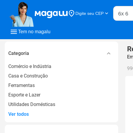
Buscar n
Digite seu CEP
Buscar
Tem no magalu
R
Categoria
Em
Comércio e Indústria
99
Casa e Construção
Ferramentas
Esporte e Lazer
Utilidades Domésticas
Ver todos