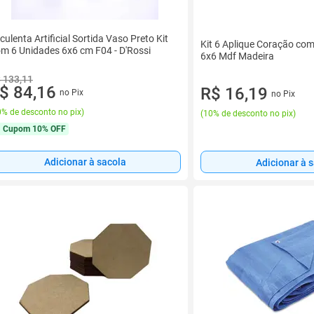
culenta Artificial Sortida Vaso Preto Kit
Kit 6 Aplique Coração co
m 6 Unidades 6x6 cm F04 - D'Rossi
6x6 Mdf Madeira
 133,11
$ 84,16
R$ 16,19
no Pix
no Pix
% de desconto no pix
)
(
10% de desconto no pix
)
Cupom
10% OFF
Adicionar à sacola
Adicionar à 