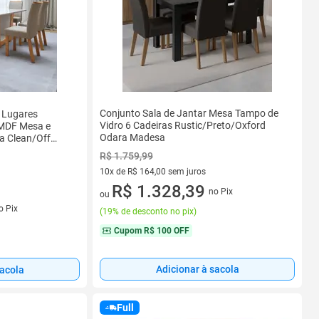
Conjunto Sala de Jantar Mesa Tampo de
6 Lugares
Vidro 6 Cadeiras Rustic/Preto/Oxford
/MDF Mesa e
Odara Madesa
a Clean/Off
R$ 1.759,99
10x de R$ 164,00 sem juros
10 vez de R$ 164,00 sem juros
R$ 1.328,39
no Pix
ou
s
o Pix
(
19% de desconto no pix
)
Cupom
R$ 100 OFF
Adicionar à sacola
sacola
Full