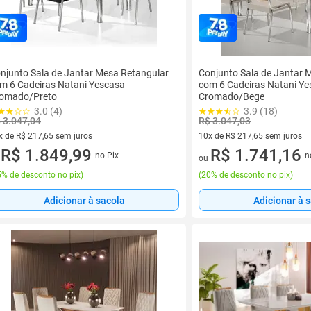
njunto Sala de Jantar Mesa Retangular
Conjunto Sala de Jantar 
m 6 Cadeiras Natani Yescasa
com 6 Cadeiras Natani Y
omado/Preto
Cromado/Bege
3.0 (4)
3.9 (18)
 3.047,04
R$ 3.047,03
x de R$ 217,65 sem juros
10x de R$ 217,65 sem juros
vez de R$ 217,65 sem juros
R$ 1.849,99
10 vez de R$ 217,65 sem juro
R$ 1.741,16
no Pix
n
u
ou
% de desconto no pix
)
(
20% de desconto no pix
)
Adicionar à sacola
Adicionar à 