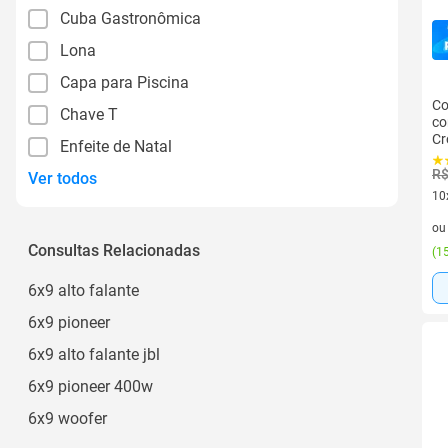
Cuba Gastronômica
Lona
Capa para Piscina
Co
Chave T
co
Cr
Enfeite de Natal
R$
Ver todos
10
10 
o
Consultas Relacionadas
(
15
6x9 alto falante
6x9 pioneer
6x9 alto falante jbl
6x9 pioneer 400w
6x9 woofer