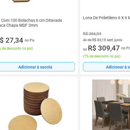
Lona De Polietileno 6 X 6 
t Com 100 Bolachas 6 cm Oitavada
aca Chapa MDF 3mm
R$ 366,04
$ 27,34
4x de R$ 83,19 sem juros
no Pix
4 vez de R$ 83,19 sem juros
R$ 309,47
no Pi
 de desconto no pix
)
ou
(
7% de desconto no pix
)
Adicionar à sacola
Adicionar à 