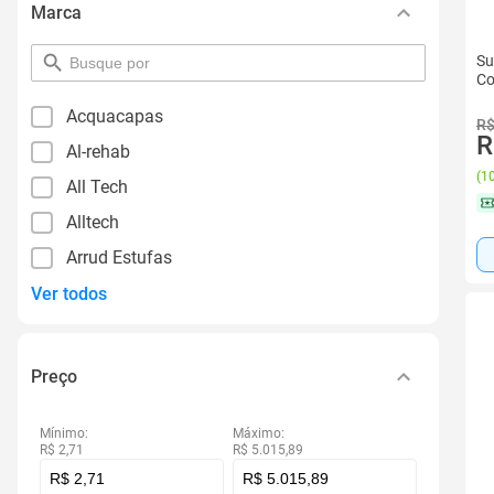
Marca
Su
pesquisar
Co
por
filtro
Acquacapas
R$
R
Al-rehab
(
10
All Tech
Alltech
Arrud Estufas
Ver todos
Preço
Mínimo:
Máximo:
R$ 2,71
R$ 5.015,89