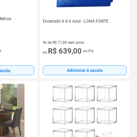
Metros
Encerado 6 X 6 Azul - LONA FORTE
9x de R$ 71,00 sem juros
9 vez de R$ 71,00 sem juros
R$ 639,00
x
no Pix
ou
Adicionar à sacola
sacola