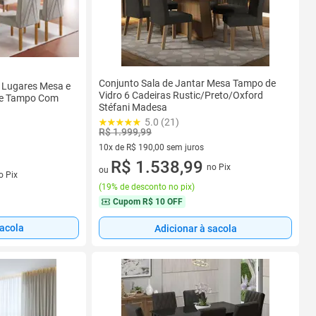
Conjunto Sala de Jantar Mesa Tampo de
6 Lugares Mesa e
Vidro 6 Cadeiras Rustic/Preto/Oxford
 e Tampo Com
Stéfani Madesa
5.0 (21)
R$ 1.999,99
10x de R$ 190,00 sem juros
10 vez de R$ 190,00 sem juros
R$ 1.538,99
no Pix
s
ou
o Pix
(
19% de desconto no pix
)
Cupom
R$ 10 OFF
sacola
Adicionar à sacola