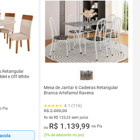
s Retangular
el e Off White
Mesa de Jantar 6 Cadeiras Retangular
Branca Artefamol Ravena
4.1 (116)
s
o Pix
R$ 2.000,00
9x de R$ 133,33 sem juros
9 vez de R$ 133,33 sem juros
R$ 1.139,99
no Pix
ou
(
5% de desconto no pix
)
sacola