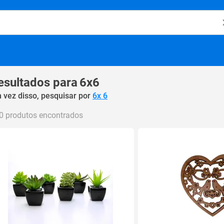
o Magalu
esultados para
6x6
 vez disso, pesquisar por
6x 6
0 produtos encontrados