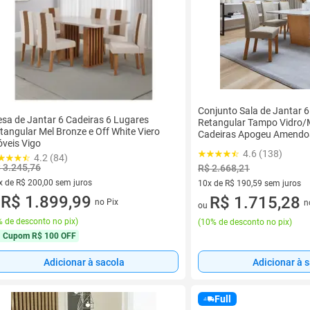
Conjunto Sala de Jantar 
sa de Jantar 6 Cadeiras 6 Lugares
Retangular Tampo Vidro
tangular Mel Bronze e Off White Viero
Cadeiras Apogeu Amendo
veis Vigo
White/Linho Rinzai Bege
4.6 (138)
4.2 (84)
 3.245,76
R$ 2.668,21
x de R$ 200,00 sem juros
10x de R$ 190,59 sem juros
vez de R$ 200,00 sem juros
R$ 1.899,99
10 vez de R$ 190,59 sem juro
R$ 1.715,28
no Pix
n
u
ou
 de desconto no pix
)
(
10% de desconto no pix
)
Cupom
R$ 100 OFF
Adicionar à sacola
Adicionar à 
Full