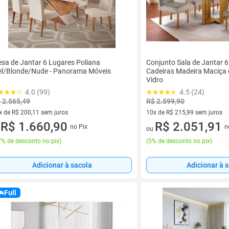
sa de Jantar 6 Lugares Poliana
Conjunto Sala de Jantar 
l/Blonde/Nude - Panorama Móveis
Cadeiras Madeira Maciça
Vidro
4.0 (99)
4.5 (24)
 2.565,49
R$ 2.599,90
x de R$ 200,11 sem juros
10x de R$ 215,99 sem juros
vez de R$ 200,11 sem juros
R$ 1.660,90
10 vez de R$ 215,99 sem juro
R$ 2.051,91
no Pix
n
u
ou
% de desconto no pix
)
(
5% de desconto no pix
)
Adicionar à sacola
Adicionar à 
Full