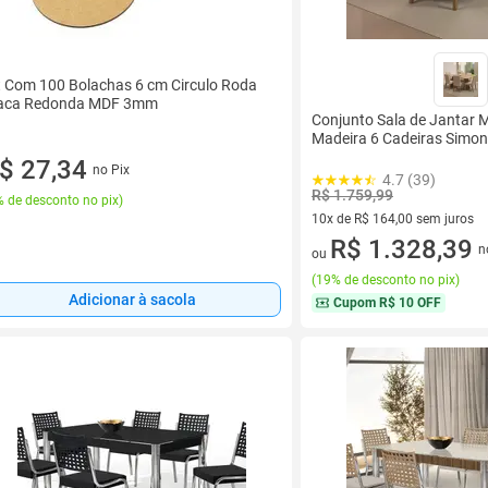
t Com 100 Bolachas 6 cm Circulo Roda
aca Redonda MDF 3mm
Conjunto Sala de Jantar
Madeira 6 Cadeiras Simo
$ 27,34
no Pix
4.7 (39)
R$ 1.759,99
 de desconto no pix
)
10x de R$ 164,00 sem juros
10 vez de R$ 164,00 sem juro
R$ 1.328,39
n
ou
(
19% de desconto no pix
)
Adicionar à sacola
Cupom
R$ 10 OFF