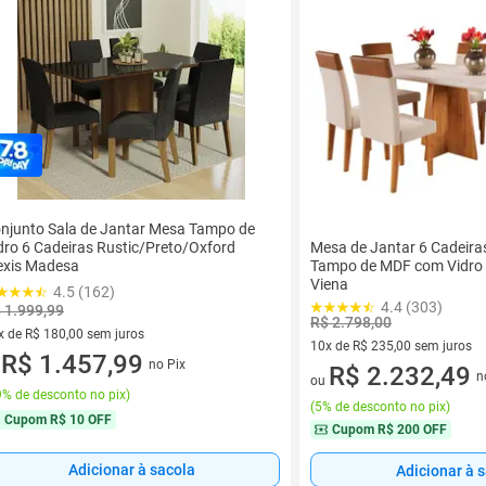
njunto Sala de Jantar Mesa Tampo de
dro 6 Cadeiras Rustic/Preto/Oxford
Mesa de Jantar 6 Cadeira
exis Madesa
Tampo de MDF com Vidro M
Viena
4.5 (162)
4.4 (303)
 1.999,99
R$ 2.798,00
x de R$ 180,00 sem juros
10x de R$ 235,00 sem juros
vez de R$ 180,00 sem juros
R$ 1.457,99
no Pix
u
10 vez de R$ 235,00 sem juro
R$ 2.232,49
n
ou
% de desconto no pix
)
(
5% de desconto no pix
)
Cupom
R$ 10 OFF
Cupom
R$ 200 OFF
Adicionar à sacola
Adicionar à 