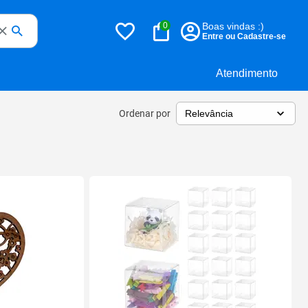
0
Boas vindas :)
Entre ou Cadastre-se
Atendimento
Ordenar por