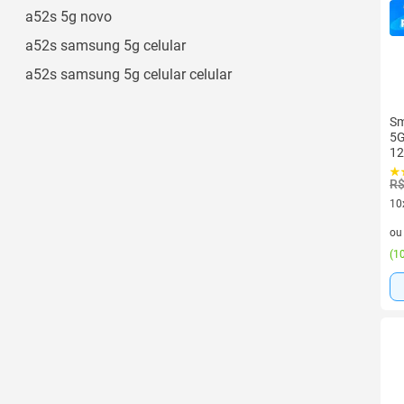
a52s 5g novo
a52s samsung 5g celular
a52s samsung 5g celular celular
Sm
5G
1
R$
10
10 
o
(
10