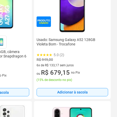
Usado: Samsung Galaxy A52 128GB
Violeta Bom - Trocafone
56GB, câmera
5.0 (2)
dor Snapdragon 6
R$ 949,00
6x de R$ 133,17 sem juros
6 vez de R$ 133,17 sem juros
R$ 679,15
no Pix
ou
s
o Pix
(
15% de desconto no pix
)
Adicionar à sacola
sacola