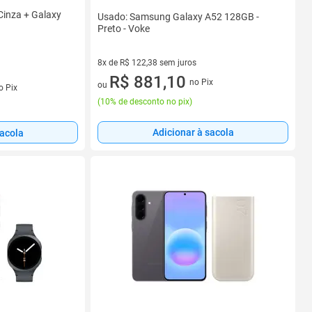
Cinza + Galaxy
Usado: Samsung Galaxy A52 128GB -
Preto - Voke
8x de R$ 122,38 sem juros
8 vez de R$ 122,38 sem juros
R$ 881,10
no Pix
s
ou
o Pix
(
10% de desconto no pix
)
Adicionar à sacola
sacola