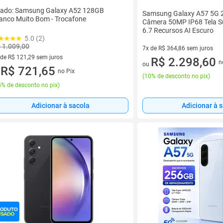
ado: Samsung Galaxy A52 128GB
Samsung Galaxy A57 5G
anco Muito Bom - Trocafone
Câmera 50MP IP68 Tela 
6.7 Recursos AI Escuro
5.0 (2)
 1.009,00
7x de R$ 364,86 sem juros
 de R$ 121,29 sem juros
7 vez de R$ 364,86 sem juros
R$ 2.298,60
n
ou
ez de R$ 121,29 sem juros
R$ 721,65
no Pix
u
(
10% de desconto no pix
)
% de desconto no pix
)
Adicionar à sacola
Adicionar à 