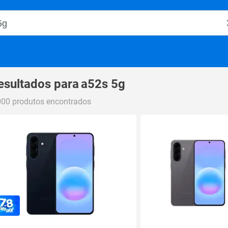
o Magalu
esultados para
a52s 5g
000 produtos encontrados