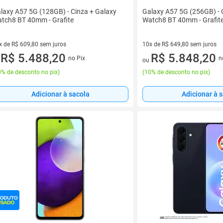
laxy A57 5G (128GB) - Cinza + Galaxy
Galaxy A57 5G (256GB) - 
tch8 BT 40mm - Grafite
Watch8 BT 40mm - Grafit
x de R$ 609,80 sem juros
10x de R$ 649,80 sem juros
vez de R$ 609,80 sem juros
R$ 5.488,20
10 vez de R$ 649,80 sem juro
R$ 5.848,20
no Pix
n
u
ou
% de desconto no pix
)
(
10% de desconto no pix
)
Adicionar à sacola
Adicionar à 