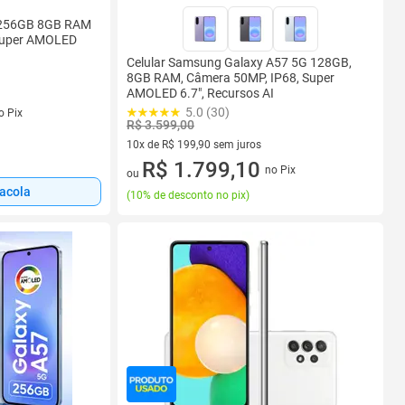
 256GB 8GB RAM
Super AMOLED
Celular Samsung Galaxy A57 5G 128GB,
8GB RAM, Câmera 50MP, IP68, Super
AMOLED 6.7", Recursos AI
5.0 (30)
o Pix
R$ 3.599,00
10x de R$ 199,90 sem juros
10 vez de R$ 199,90 sem juros
R$ 1.799,10
no Pix
ou
sacola
(
10% de desconto no pix
)