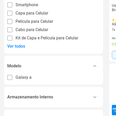
Smartphone
Us
Br
Capa para Celular
Película para Celular
R$
Cabo para Celular
7x
7 v
Kit de Capa e Película para Celular
o
(
15
Ver todos
Modelo
Galaxy a
Armazenamento Interno
128gb