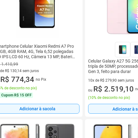
artphone Celular Xiaomi Redmi A7 Pro
GB, 4GB RAM, 4G, Tela 6,52 polegadas
 IPS LCD 60 Hz, Câmera 13 MP, Bateria
Celular Galaxy A27 5G 2
00 mAh, Dual SIM, Android, de
 1.410,99
tripla de 50MP, processa
 de R$ 130,14 sem juros
Gen 3, feito para durar
ez de R$ 130,14 sem juros
R$ 774,34
no Pix
10x de R$ 279,90 sem juros
u
10 vez de R$ 279,90 sem juro
R$ 2.519,10
% de desconto no pix
)
n
ou
Cupom
R$ 15 OFF
(
10% de desconto no pix
)
Adicionar à sacola
Adicionar à 