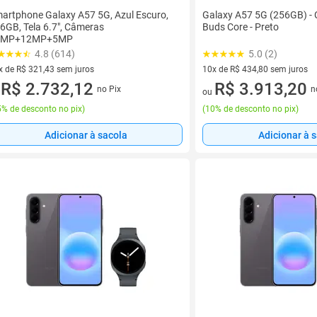
artphone Galaxy A57 5G, Azul Escuro,
Galaxy A57 5G (256GB) - 
6GB, Tela 6.7", Câmeras
Buds Core - Preto
0MP+12MP+5MP
4.8 (614)
5.0 (2)
x de R$ 321,43 sem juros
10x de R$ 434,80 sem juros
vez de R$ 321,43 sem juros
R$ 2.732,12
10 vez de R$ 434,80 sem juro
R$ 3.913,20
no Pix
n
u
ou
% de desconto no pix
)
(
10% de desconto no pix
)
Adicionar à sacola
Adicionar à 