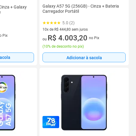
Galaxy A57 5G (256GB) - Cinza + Bateria
Cinza + Galaxy
Carregador Portátil
e
5.0 (2)
10x de R$ 444,80 sem juros
s
o Pix
10 vez de R$ 444,80 sem juros
R$ 4.003,20
no Pix
ou
(
10% de desconto no pix
)
sacola
Adicionar à sacola