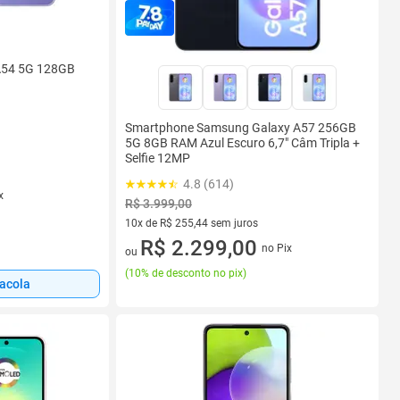
A54 5G 128GB
Smartphone Samsung Galaxy A57 256GB
5G 8GB RAM Azul Escuro 6,7" Câm Tripla +
Selfie 12MP
4.8 (614)
x
R$ 3.999,00
10x de R$ 255,44 sem juros
10 vez de R$ 255,44 sem juros
R$ 2.299,00
no Pix
ou
(
10% de desconto no pix
)
sacola