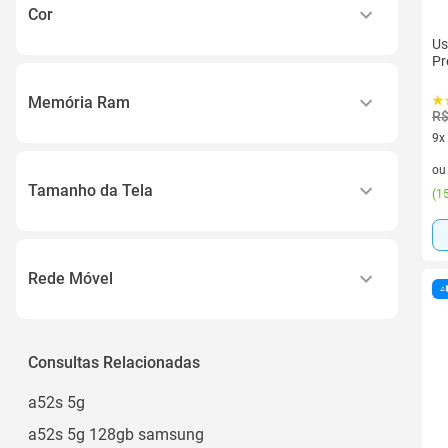
Cor
Us
Lilas
Pr
Preto
Memória Ram
R$
9x
4gb a 8gb
9 v
o
Tamanho da Tela
(
15
6 a 6.9
Rede Móvel
5g
Consultas Relacionadas
a52s 5g
a52s 5g 128gb samsung