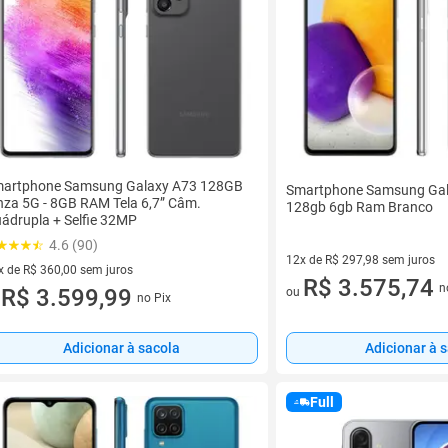
artphone Samsung Galaxy A73 128GB
Smartphone Samsung Gala
nza 5G - 8GB RAM Tela 6,7” Câm.
128gb 6gb Ram Branco
ádrupla + Selfie 32MP
4.6 (90)
12x de R$ 297,98 sem juros
x de R$ 360,00 sem juros
12 vez de R$ 297,98 sem juro
R$ 3.575,74
n
vez de R$ 360,00 sem juros
R$ 3.599,99
ou
no Pix
u
Adicionar à sacola
Adicionar à 
Full