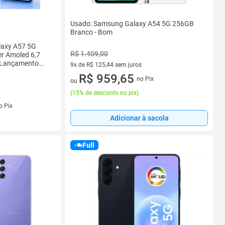
Usado: Samsung Galaxy A54 5G 256GB
Branco - Bom
axy A57 5G
R$ 1.409,00
r Amoled 6,7
al Lançamento
9x de R$ 125,44 sem juros
9 vez de R$ 125,44 sem juros
R$ 959,65
no Pix
ou
(
15% de desconto no pix
)
s
o Pix
Adicionar à sacola
Full