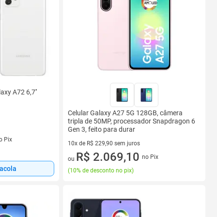
xy A72 6,7''
Celular Galaxy A27 5G 128GB, câmera
tripla de 50MP, processador Snapdragon 6
Gen 3, feito para durar
s
o Pix
10x de R$ 229,90 sem juros
10 vez de R$ 229,90 sem juros
R$ 2.069,10
no Pix
ou
sacola
(
10% de desconto no pix
)