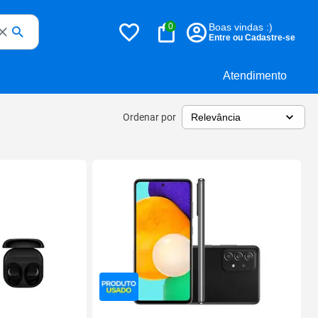
0
Boas vindas :)
Entre ou Cadastre-se
Atendimento
Ordenar por