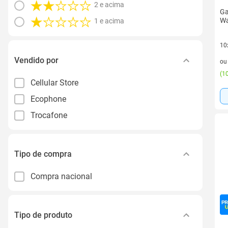
2 e acima
Ga
Wa
1 e acima
10
10 
Vendido por
o
(
10
Cellular Store
Ecophone
Trocafone
Tipo de compra
Compra nacional
Tipo de produto