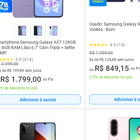
Usado: Samsung Galaxy 
Violeta - Bom
artphone Samsung Galaxy A57 128GB
4.6 (14)
 8GB RAM Lilás 6,7" Câm Tripla + Selfie
R$ 1.359,00
2MP
4.8 (614)
8x de R$ 124,88 sem juros
 3.599,00
8 vez de R$ 124,88 sem juros
R$ 849,15
no Pi
ou
x de R$ 199,89 sem juros
(
15% de desconto no pix
)
vez de R$ 199,89 sem juros
R$ 1.799,00
no Pix
u
% de desconto no pix
)
Adicionar à 
Adicionar à sacola