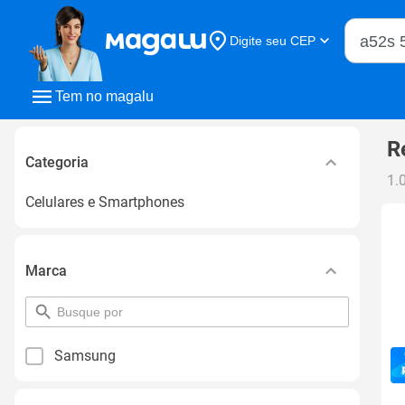
Buscar n
Digite seu CEP
Buscar
Tem no magalu
R
Categoria
1.
Celulares e Smartphones
Marca
pesquisar
por
filtro
Samsung