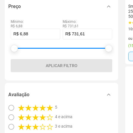
Preço
Sm
25
5
Mínimo:
Máximo:
R$ 6,88
R$ 731,61
10
10 
o
(
15
APLICAR FILTRO
Avaliação
5
4 e acima
3 e acima