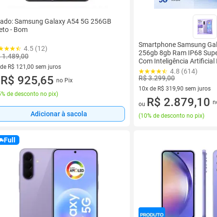
ado: Samsung Galaxy A54 5G 256GB
eto - Bom
Smartphone Samsung Gal
4.5 (12)
256gb 8gb Ram IP68 Supe
 1.489,00
Com Inteligência Artifici
 de R$ 121,00 sem juros
2026
4.8 (614)
ez de R$ 121,00 sem juros
R$ 925,65
R$ 3.299,00
no Pix
u
10x de R$ 319,90 sem juros
% de desconto no pix
)
10 vez de R$ 319,90 sem juro
R$ 2.879,10
n
ou
Adicionar à sacola
(
10% de desconto no pix
)
Full