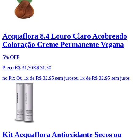
Acquaflora 8.4 Louro Claro Acobreado
Coloração Creme Permanente Vegana
5% OFF
Preço R$ 31,30
R$
31
,
30
no Pix
Ou 1x de R$ 32,95 sem juros
ou
1
x de
R$ 32,95
sem juros
Kit Acquaflora Antioxidante Secos ou