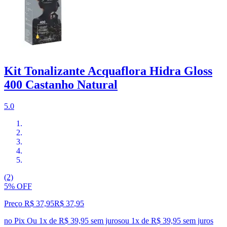
Kit Tonalizante Acquaflora Hidra Gloss
400 Castanho Natural
5.0
(2)
5% OFF
Preço R$ 37,95
R$
37
,
95
no Pix
Ou 1x de R$ 39,95 sem juros
ou
1
x de
R$ 39,95
sem juros