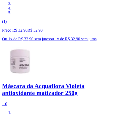
(1)
Preço R$ 32,90
R$
32
,
90
Ou 1x de R$ 32,90 sem juros
ou
1
x de
R$ 32,90
sem juros
Máscara da Acquaflora Violeta
antioxidante matizador 250g
1.0