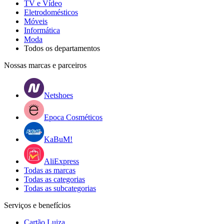
TV e Vídeo
Eletrodomésticos
Móveis
Informática
Moda
Todos os departamentos
Nossas marcas e parceiros
Netshoes
Epoca Cosméticos
KaBuM!
AliExpress
Todas as marcas
Todas as categorias
Todas as subcategorias
Serviços e benefícios
Cartão Luiza