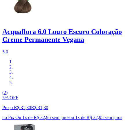
Acquaflora 6.0 Louro Escuro Coloração
Creme Permanente Vegana
5.0
(2)
5% OFF
Preço R$ 31,30
R$
31
,
30
no Pix
Ou 1x de R$ 32,95 sem juros
ou
1
x de
R$ 32,95
sem juros