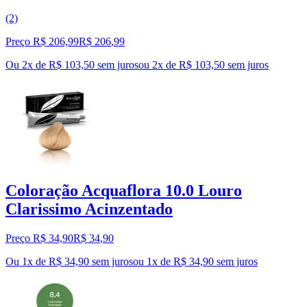
(2)
Preço R$ 206,99
R$
206
,
99
Ou 2x de R$ 103,50 sem juros
ou
2
x de
R$ 103,50
sem juros
Coloração Acquaflora 10.0 Louro
Clarissimo Acinzentado
Preço R$ 34,90
R$
34
,
90
Ou 1x de R$ 34,90 sem juros
ou
1
x de
R$ 34,90
sem juros