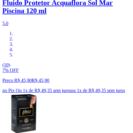
Fluido Protetor Acquaflora Sol Mar
Piscina 120 ml
5.0
(10)
7% OFF
Preço R$ 45,90
R$
45
,
90
no Pix
Ou 1x de R$ 49,35 sem juros
ou
1
x de
R$ 49,35
sem juros