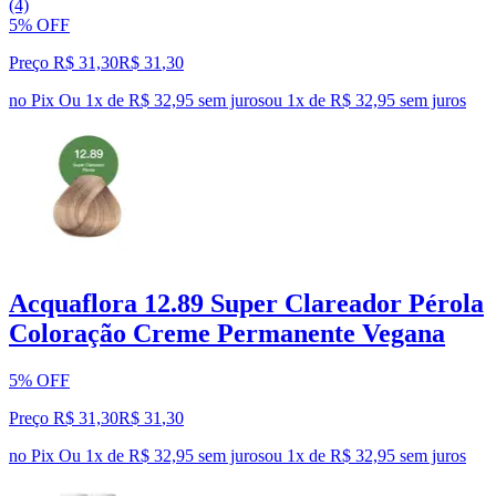
(4)
5% OFF
Preço R$ 31,30
R$
31
,
30
no Pix
Ou 1x de R$ 32,95 sem juros
ou
1
x de
R$ 32,95
sem juros
Acquaflora 12.89 Super Clareador Pérola
Coloração Creme Permanente Vegana
5% OFF
Preço R$ 31,30
R$
31
,
30
no Pix
Ou 1x de R$ 32,95 sem juros
ou
1
x de
R$ 32,95
sem juros