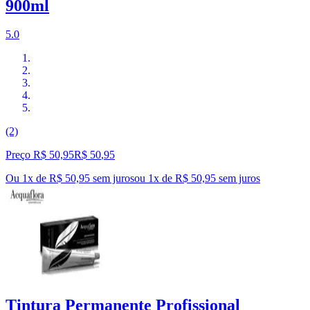
900ml
5.0
(2)
Preço R$ 50,95
R$
50
,
95
Ou 1x de R$ 50,95 sem juros
ou
1
x de
R$ 50,95
sem juros
Tintura Permanente Profissional