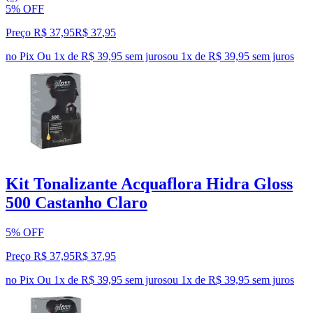
5% OFF
Preço R$ 37,95
R$
37
,
95
no Pix
Ou 1x de R$ 39,95 sem juros
ou
1
x de
R$ 39,95
sem juros
Kit Tonalizante Acquaflora Hidra Gloss
500 Castanho Claro
5% OFF
Preço R$ 37,95
R$
37
,
95
no Pix
Ou 1x de R$ 39,95 sem juros
ou
1
x de
R$ 39,95
sem juros