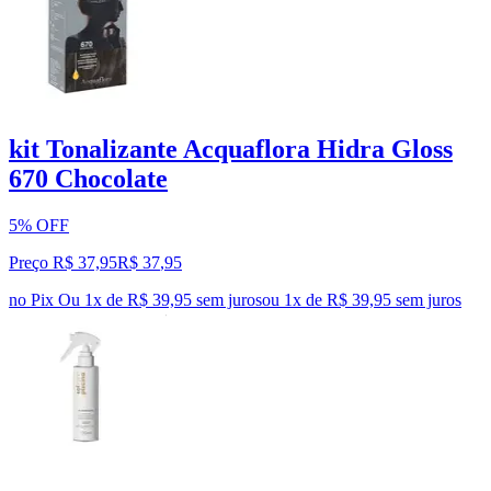
kit Tonalizante Acquaflora Hidra Gloss
670 Chocolate
5% OFF
Preço R$ 37,95
R$
37
,
95
no Pix
Ou 1x de R$ 39,95 sem juros
ou
1
x de
R$ 39,95
sem juros