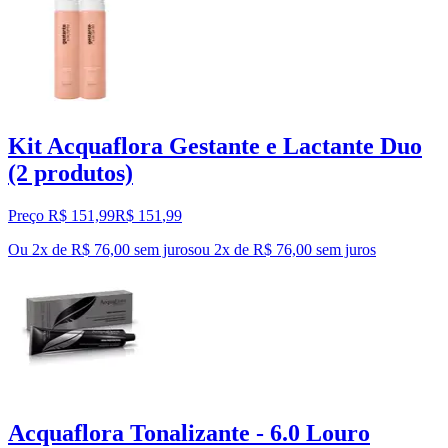
Kit Acquaflora Gestante e Lactante Duo
(2 produtos)
Preço R$ 151,99
R$
151
,
99
Ou 2x de R$ 76,00 sem juros
ou
2
x de
R$ 76,00
sem juros
Acquaflora Tonalizante - 6.0 Louro