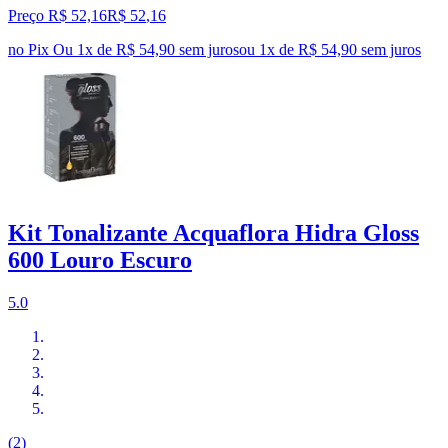
Preço R$ 52,16
R$
52
,
16
no Pix
Ou 1x de R$ 54,90 sem juros
ou
1
x de
R$ 54,90
sem juros
Kit Tonalizante Acquaflora Hidra Gloss
600 Louro Escuro
5.0
(2)