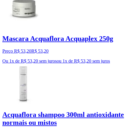
Mascara Acquaflora Acquaplex 250g
Preço R$ 53,20
R$
53
,
20
Ou 1x de R$ 53,20 sem juros
ou
1
x de
R$ 53,20
sem juros
Acquaflora shampoo 300ml antioxidante
normais ou mistos