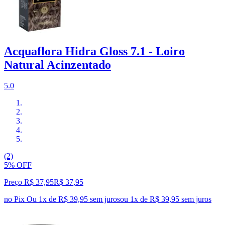
Acquaflora Hidra Gloss 7.1 - Loiro
Natural Acinzentado
5.0
(2)
5% OFF
Preço R$ 37,95
R$
37
,
95
no Pix
Ou 1x de R$ 39,95 sem juros
ou
1
x de
R$ 39,95
sem juros