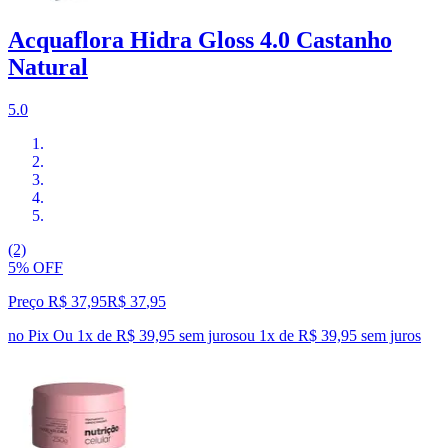
Acquaflora Hidra Gloss 4.0 Castanho
Natural
5.0
(2)
5% OFF
Preço R$ 37,95
R$
37
,
95
no Pix
Ou 1x de R$ 39,95 sem juros
ou
1
x de
R$ 39,95
sem juros