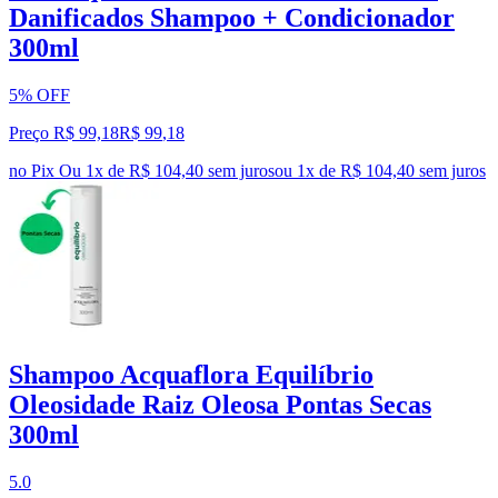
Danificados Shampoo + Condicionador
300ml
5% OFF
Preço R$ 99,18
R$
99
,
18
no Pix
Ou 1x de R$ 104,40 sem juros
ou
1
x de
R$ 104,40
sem juros
Shampoo Acquaflora Equilíbrio
Oleosidade Raiz Oleosa Pontas Secas
300ml
5.0