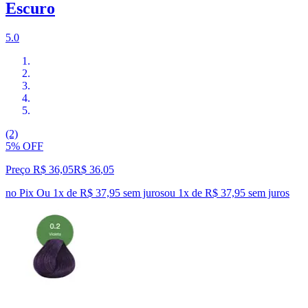
Escuro
5.0
(2)
5% OFF
Preço R$ 36,05
R$
36
,
05
no Pix
Ou 1x de R$ 37,95 sem juros
ou
1
x de
R$ 37,95
sem juros