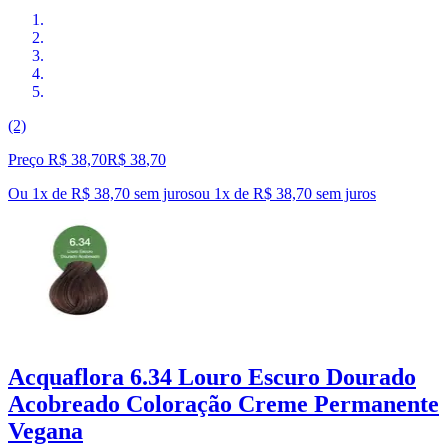
(2)
Preço R$ 38,70
R$
38
,
70
Ou 1x de R$ 38,70 sem juros
ou
1
x de
R$ 38,70
sem juros
Acquaflora 6.34 Louro Escuro Dourado
Acobreado Coloração Creme Permanente
Vegana