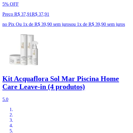
5% OFF
Preço R$ 37,91
R$
37
,
91
no Pix
Ou 1x de R$ 39,90 sem juros
ou
1
x de
R$ 39,90
sem juros
Kit Acquaflora Sol Mar Piscina Home
Care Leave-in (4 produtos)
5.0