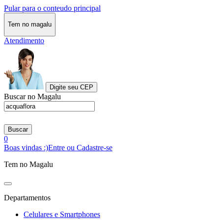
Pular para o conteudo principal
Tem no magalu
Atendimento
Digite seu CEP
Buscar no Magalu
Buscar
0
Boas vindas :)
Entre ou Cadastre-se
Tem no Magalu
Departamentos
Celulares e Smartphones