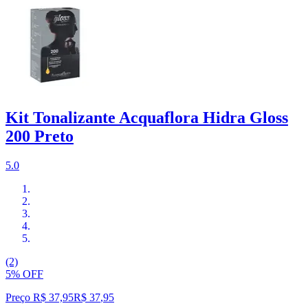
Kit Tonalizante Acquaflora Hidra Gloss
200 Preto
5.0
(2)
5% OFF
Preço R$ 37,95
R$
37
,
95