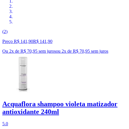
(2)
Preço R$ 141,90
R$
141
,
90
Ou 2x de R$ 70,95 sem juros
ou
2
x de
R$ 70,95
sem juros
Acquaflora shampoo violeta matizador
antioxidante 240ml
5.0