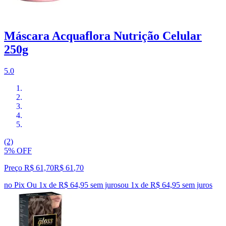
Máscara Acquaflora Nutrição Celular
250g
5.0
(2)
5% OFF
Preço R$ 61,70
R$
61
,
70
no Pix
Ou 1x de R$ 64,95 sem juros
ou
1
x de
R$ 64,95
sem juros