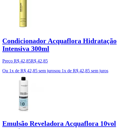
Condicionador Acquaflora Hidratação
Intensiva 300ml
Preço R$ 42,85
R$
42
,
85
Ou 1x de R$ 42,85 sem juros
ou
1
x de
R$ 42,85
sem juros
Emulsão Reveladora Acquaflora 10vol