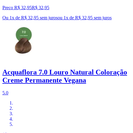
Preço R$ 32,95
R$
32
,
95
Ou 1x de R$ 32,95 sem juros
ou
1
x de
R$ 32,95
sem juros
Acquaflora 7.0 Louro Natural Coloração
Creme Permanente Vegana
5.0