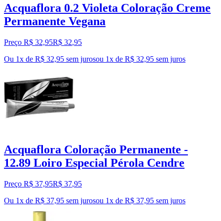
Acquaflora 0.2 Violeta Coloração Creme
Permanente Vegana
Preço R$ 32,95
R$
32
,
95
Ou 1x de R$ 32,95 sem juros
ou
1
x de
R$ 32,95
sem juros
Acquaflora Coloração Permanente -
12.89 Loiro Especial Pérola Cendre
Preço R$ 37,95
R$
37
,
95
Ou 1x de R$ 37,95 sem juros
ou
1
x de
R$ 37,95
sem juros