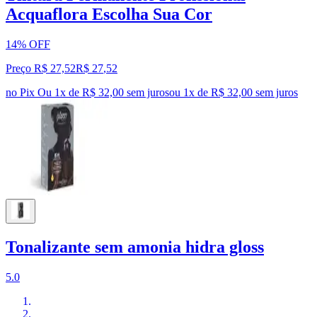
Acquaflora Escolha Sua Cor
14% OFF
Preço R$ 27,52
R$
27
,
52
no Pix
Ou 1x de R$ 32,00 sem juros
ou
1
x de
R$ 32,00
sem juros
Tonalizante sem amonia hidra gloss
5.0