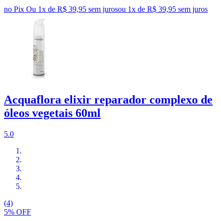
no Pix
Ou 1x de R$ 39,95 sem juros
ou
1
x de
R$ 39,95
sem juros
Acquaflora elixir reparador complexo de
óleos vegetais 60ml
5.0
(4)
5% OFF