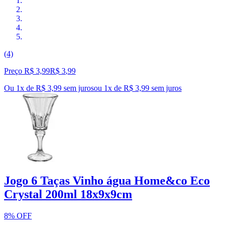
(4)
Preço R$ 3,99
R$
3
,
99
Ou 1x de R$ 3,99 sem juros
ou
1
x de
R$ 3,99
sem juros
Jogo 6 Taças Vinho água Home&co Eco
Crystal 200ml 18x9x9cm
8% OFF