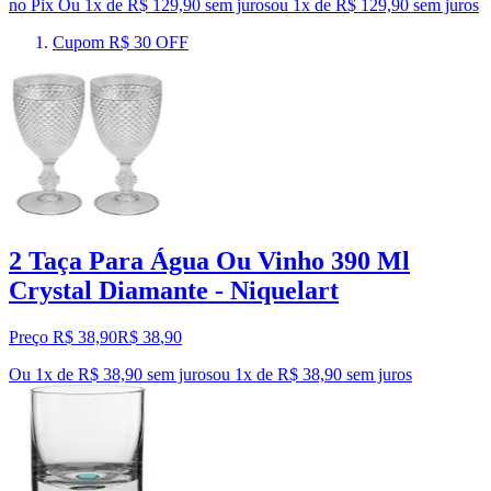
no Pix
Ou 1x de R$ 129,90 sem juros
ou
1
x de
R$ 129,90
sem juros
Cupom R$ 30 OFF
2 Taça Para Água Ou Vinho 390 Ml
Crystal Diamante - Niquelart
Preço R$ 38,90
R$
38
,
90
Ou 1x de R$ 38,90 sem juros
ou
1
x de
R$ 38,90
sem juros