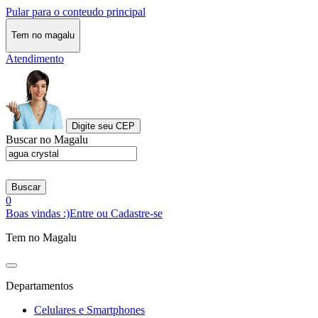
Pular para o conteudo principal
Tem no magalu
Atendimento
Digite seu CEP
Buscar no Magalu
Buscar
0
Boas vindas :)
Entre ou Cadastre-se
Tem no Magalu
Departamentos
Celulares e Smartphones