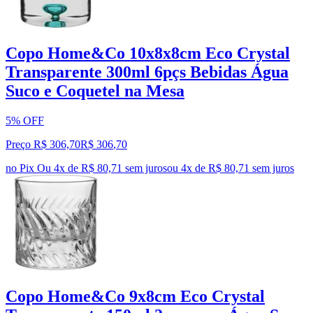
Copo Home&Co 10x8x8cm Eco Crystal
Transparente 300ml 6pçs Bebidas Água
Suco e Coquetel na Mesa
5% OFF
Preço R$ 306,70
R$
306
,
70
no Pix
Ou 4x de R$ 80,71 sem juros
ou
4
x de
R$ 80,71
sem juros
Copo Home&Co 9x8cm Eco Crystal