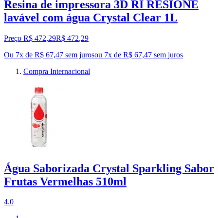
Resina de impressora 3D RI RESIONE
lavável com água Crystal Clear 1L
Preço R$ 472,29
R$
472
,
29
Ou 7x de R$ 67,47 sem juros
ou
7
x de
R$ 67,47
sem juros
Compra Internacional
Água Saborizada Crystal Sparkling Sabor
Frutas Vermelhas 510ml
4.0