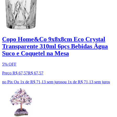
Copo Home&Co 9x8x8cm Eco Crystal
Transparente 310ml 6pçs Bebidas Água
Suco e Coquetel na Mesa
5% OFF
Preço R$ 67,57
R$
67
,
57
no Pix
Ou 1x de R$ 71,13 sem juros
ou
1
x de
R$ 71,13
sem juros