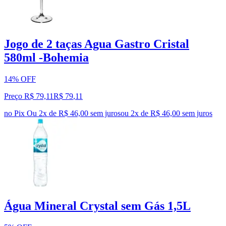
Jogo de 2 taças Agua Gastro Cristal
580ml -Bohemia
14% OFF
Preço R$ 79,11
R$
79
,
11
no Pix
Ou 2x de R$ 46,00 sem juros
ou
2
x de
R$ 46,00
sem juros
Água Mineral Crystal sem Gás 1,5L