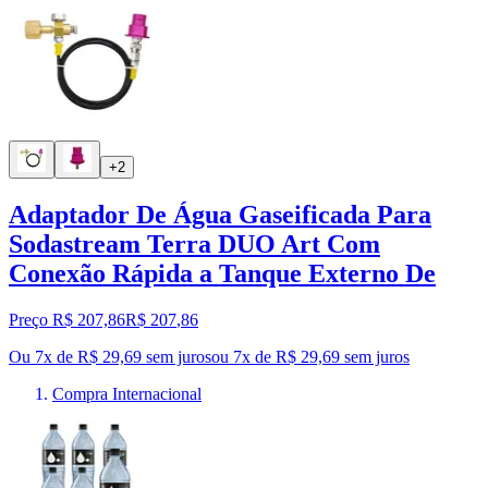
+2
Adaptador De Água Gaseificada Para
Sodastream Terra DUO Art Com
Conexão Rápida a Tanque Externo De
Preço R$ 207,86
R$
207
,
86
Ou 7x de R$ 29,69 sem juros
ou
7
x de
R$ 29,69
sem juros
Compra Internacional