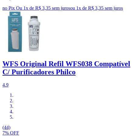
no Pix
Ou 1x de R$ 3,35 sem juros
ou
1
x de
R$ 3,35
sem juros
WFS Original Refil WFS038 Compatível
C/ Purificadores Philco
4.9
(44)
7% OFF