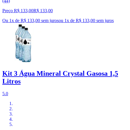
(44)
Preço R$ 133,00
R$
133
,
00
Ou 1x de R$ 133,00 sem juros
ou
1
x de
R$ 133,00
sem juros
Kit 3 Água Mineral Crystal Gasosa 1,5
Litros
5.0