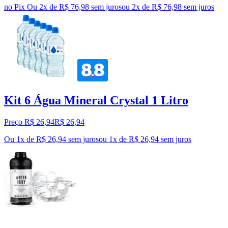
no Pix
Ou 2x de R$ 76,98 sem juros
ou
2
x de
R$ 76,98
sem juros
Kit 6 Água Mineral Crystal 1 Litro
Preço R$ 26,94
R$
26
,
94
Ou 1x de R$ 26,94 sem juros
ou
1
x de
R$ 26,94
sem juros