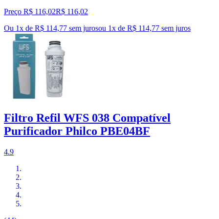
Preço R$ 116,02
R$
116
,
02
Ou 1x de R$ 114,77 sem juros
ou
1
x de
R$ 114,77
sem juros
Filtro Refil WFS 038 Compatível
Purificador Philco PBE04BF
4.9