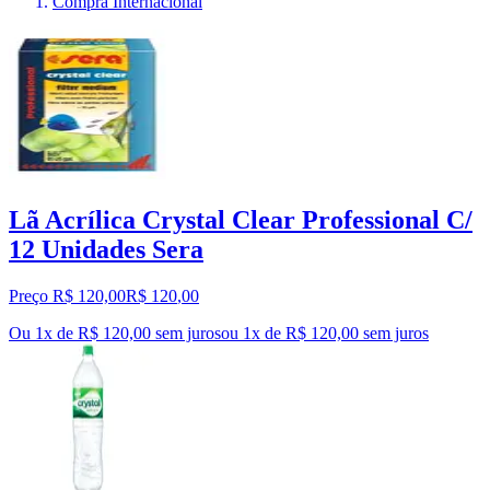
Compra Internacional
Lã Acrílica Crystal Clear Professional C/
12 Unidades Sera
Preço R$ 120,00
R$
120
,
00
Ou 1x de R$ 120,00 sem juros
ou
1
x de
R$ 120,00
sem juros