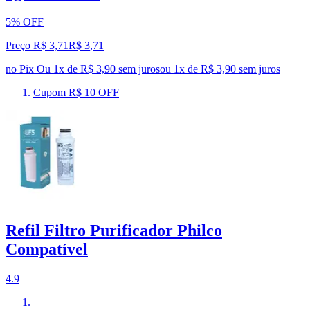
5% OFF
Preço R$ 3,71
R$
3
,
71
no Pix
Ou 1x de R$ 3,90 sem juros
ou
1
x de
R$ 3,90
sem juros
Cupom R$ 10 OFF
Refil Filtro Purificador Philco
Compatível
4.9