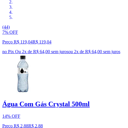
(44)
7% OFF
Preço R$ 119,04
R$
119
,
04
no Pix
Ou 2x de R$ 64,00 sem juros
ou
2
x de
R$ 64,00
sem juros
Água Com Gás Crystal 500ml
14% OFF
Preço R$ 2,88
R$
2
,
88