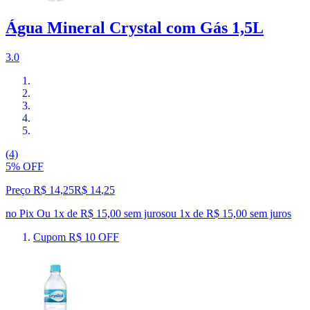
Água Mineral Crystal com Gás 1,5L
3.0
(4)
5% OFF
Preço R$ 14,25
R$
14
,
25
no Pix
Ou 1x de R$ 15,00 sem juros
ou
1
x de
R$ 15,00
sem juros
Cupom R$ 10 OFF