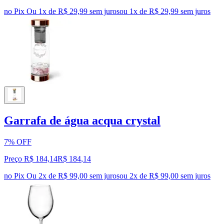
no Pix
Ou 1x de R$ 29,99 sem juros
ou
1
x de
R$ 29,99
sem juros
Garrafa de água acqua crystal
7% OFF
Preço R$ 184,14
R$
184
,
14
no Pix
Ou 2x de R$ 99,00 sem juros
ou
2
x de
R$ 99,00
sem juros