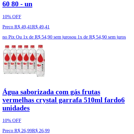
60 80 - un
10% OFF
Preço R$ 49,41
R$
49
,
41
no Pix
Ou 1x de R$ 54,90 sem juros
ou
1
x de
R$ 54,90
sem juros
Água saborizada com gás frutas
vermelhas crystal garrafa 510ml fardo6
unidades
10% OFF
Preço R$ 26,99
R$
26
,
99