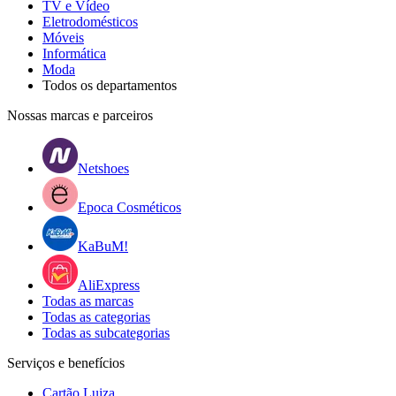
TV e Vídeo
Eletrodomésticos
Móveis
Informática
Moda
Todos os departamentos
Nossas marcas e parceiros
Netshoes
Epoca Cosméticos
KaBuM!
AliExpress
Todas as marcas
Todas as categorias
Todas as subcategorias
Serviços e benefícios
Cartão Luiza