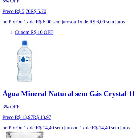
5% OFF
Preço R$ 5,70
R$
5
,
70
no Pix
Ou 1x de R$ 6,00 sem juros
ou
1
x de
R$ 6,00
sem juros
Cupom R$ 10 OFF
Água Mineral Natural sem Gás Crystal 1l
3% OFF
Preço R$ 13,97
R$
13
,
97
no Pix
Ou 1x de R$ 14,40 sem juros
ou
1
x de
R$ 14,40
sem juros