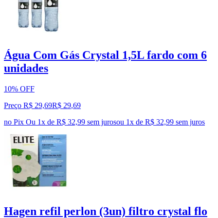
Água Com Gás Crystal 1,5L fardo com 6
unidades
10% OFF
Preço R$ 29,69
R$
29
,
69
no Pix
Ou 1x de R$ 32,99 sem juros
ou
1
x de
R$ 32,99
sem juros
Hagen refil perlon (3un) filtro crystal flo