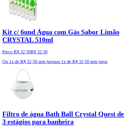
Kit c/ 6und Água com Gás Sabor Limão
CRYSTAL 510ml
Preço R$ 32,50
R$
32
,
50
Ou 1x de R$ 32,50 sem juros
ou
1
x de
R$ 32,50
sem juros
Filtro de água Bath Ball Crystal Quest de
3 estágios para banheira