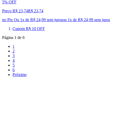
5% OFF
Preço R$ 23,74
R$
23
,
74
no Pix
Ou 1x de R$ 24,99 sem juros
ou
1
x de
R$ 24,99
sem juros
Cupom R$ 10 OFF
Página
1
de
6
1
2
3
4
5
6
Próximo