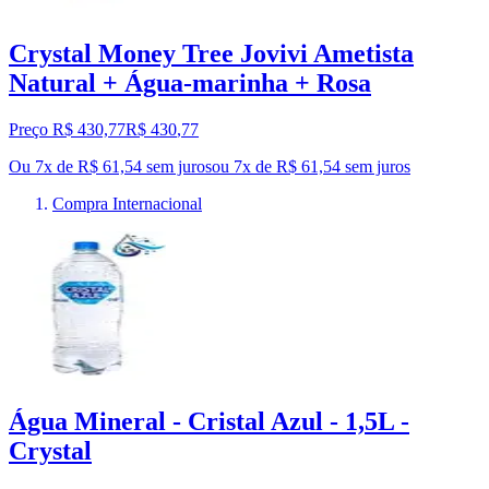
Crystal Money Tree Jovivi Ametista
Natural + Água-marinha + Rosa
Preço R$ 430,77
R$
430
,
77
Ou 7x de R$ 61,54 sem juros
ou
7
x de
R$ 61,54
sem juros
Compra Internacional
Água Mineral - Cristal Azul - 1,5L -
Crystal