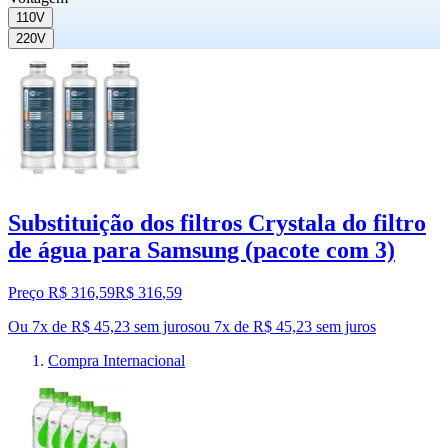
110V
220V
Substituição dos filtros Crystala do filtro
de água para Samsung (pacote com 3)
Preço R$ 316,59
R$
316
,
59
Ou 7x de R$ 45,23 sem juros
ou
7
x de
R$ 45,23
sem juros
Compra Internacional