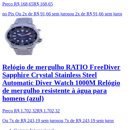
Preço R$ 168,65
R$
168
,
65
no Pix
Ou 2x de R$ 91,66 sem juros
ou
2
x de
R$ 91,66
sem juros
Relógio de mergulho RATIO FreeDiver
Sapphire Crystal Stainless Steel
Automatic Diver Watch 1000M Relógio
de mergulho resistente à água para
homens (azul)
Preço R$ 1.702,32
R$
1.702
,
32
Ou 7x de R$ 243,19 sem juros
ou
7
x de
R$ 243,19
sem juros