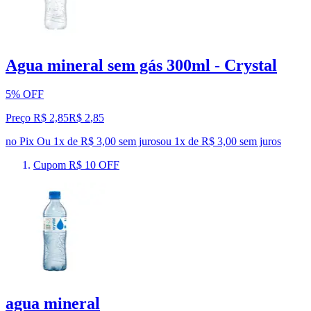
Agua mineral sem gás 300ml - Crystal
5% OFF
Preço R$ 2,85
R$
2
,
85
no Pix
Ou 1x de R$ 3,00 sem juros
ou
1
x de
R$ 3,00
sem juros
Cupom R$ 10 OFF
agua mineral