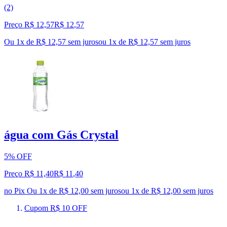
(2)
Preço R$ 12,57
R$
12
,
57
Ou 1x de R$ 12,57 sem juros
ou
1
x de
R$ 12,57
sem juros
água com Gás Crystal
5% OFF
Preço R$ 11,40
R$
11
,
40
no Pix
Ou 1x de R$ 12,00 sem juros
ou
1
x de
R$ 12,00
sem juros
Cupom R$ 10 OFF