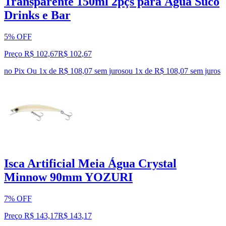
Transparente 150ml 2pçs para Água Suco
Drinks e Bar
5% OFF
Preço R$ 102,67
R$
102
,
67
no Pix
Ou 1x de R$ 108,07 sem juros
ou
1
x de
R$ 108,07
sem juros
Isca Artificial Meia Água Crystal
Minnow 90mm YOZURI
7% OFF
Preço R$ 143,17
R$
143
,
17