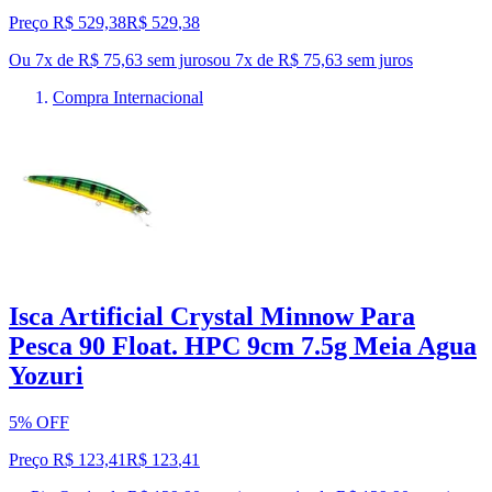
Preço R$ 529,38
R$
529
,
38
Ou 7x de R$ 75,63 sem juros
ou
7
x de
R$ 75,63
sem juros
Compra Internacional
Isca Artificial Crystal Minnow Para
Pesca 90 Float. HPC 9cm 7.5g Meia Agua
Yozuri
5% OFF
Preço R$ 123,41
R$
123
,
41