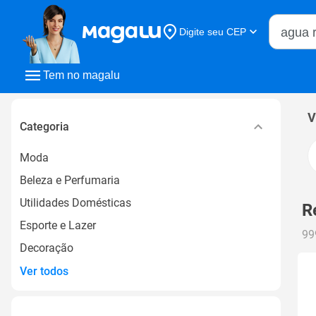
Buscar n
Digite seu CEP
Buscar
Tem no magalu
V
Categoria
Moda
Beleza e Perfumaria
Utilidades Domésticas
R
Esporte e Lazer
99
Decoração
Ver todos