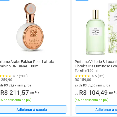
rfume Árabe Fakhar Rose Lattafa
Perfume Victorio & Lucch
minino ORIGINAL 100ml
Florales Iris Luminoso Fe
Toilette 150ml
4.7 (200)
4.5 (32)
 259,90
R$ 159,00
 de R$ 82,97 sem juros
2x de R$ 55,00 sem juros
ez de R$ 82,97 sem juros
R$ 211,57
2 vez de R$ 55,00 sem juros
R$ 104,49
no Pix
no Pi
u
ou
% de desconto no pix
)
(
5% de desconto no pix
)
Adicionar à sacola
Adicionar à 