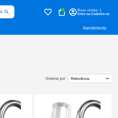
0
Boas vindas :)
Entre ou Cadastre-se
Atendimento
Ordenar por