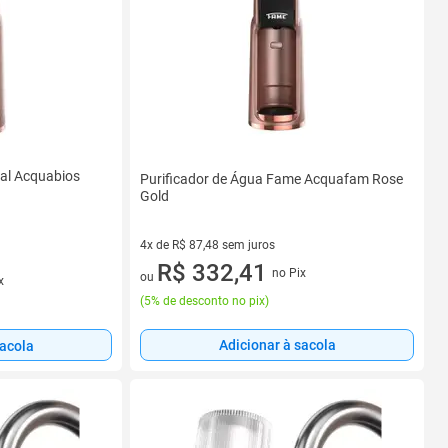
ral Acquabios
Purificador de Água Fame Acquafam Rose
Gold
4x de R$ 87,48 sem juros
4 vez de R$ 87,48 sem juros
R$ 332,41
no Pix
ou
x
(
5% de desconto no pix
)
Adicionar à sacola
sacola