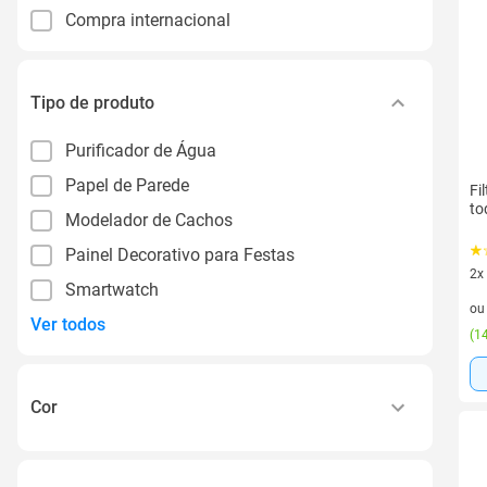
Compra internacional
Tipo de produto
Purificador de Água
Papel de Parede
Fi
to
Modelador de Cachos
Painel Decorativo para Festas
2x
Smartwatch
2 v
o
Ver todos
(
14
Cor
2-cores-de-copos-disponiveis-transparente-e-
branco-10-cores-de-tampa-e-canudo-para-