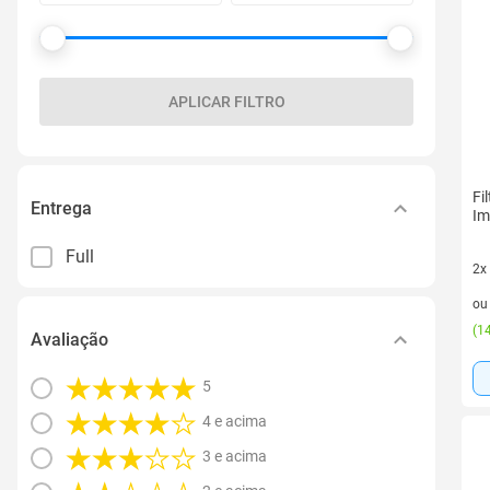
APLICAR FILTRO
Fi
Entrega
Im
Full
2x
2 v
o
(
14
Avaliação
5
4 e acima
3 e acima