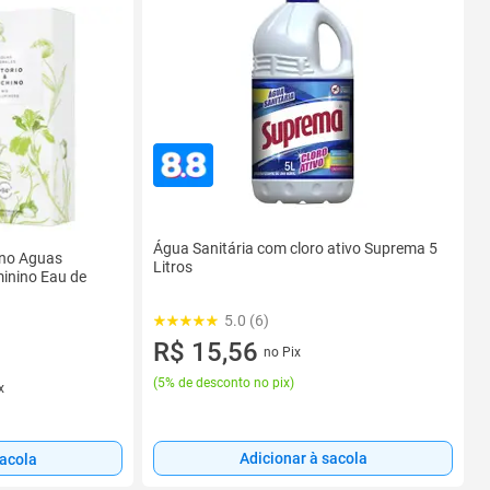
Água Sanitária com cloro ativo Suprema 5
ino Aguas
Litros
minino Eau de
5.0 (6)
R$ 15,56
no Pix
(
5% de desconto no pix
)
x
Adicionar à sacola
sacola