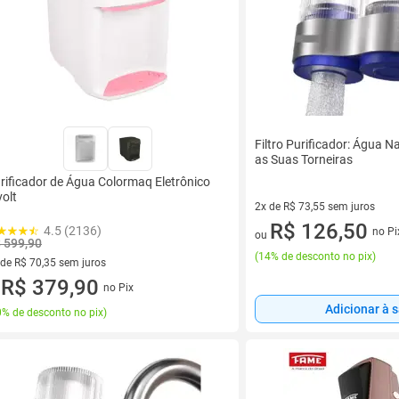
Filtro Purificador: Água 
as Suas Torneiras
rificador de Água Colormaq Eletrônico
volt
2x de R$ 73,55 sem juros
2 vez de R$ 73,55 sem juros
R$ 126,50
4.5 (2136)
no Pi
ou
 599,90
(
14% de desconto no pix
)
 de R$ 70,35 sem juros
ez de R$ 70,35 sem juros
R$ 379,90
no Pix
u
Adicionar à 
% de desconto no pix
)