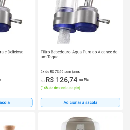
a e Deliciosa
Filtro Bebedouro: Água Pura ao Alcance de
um Toque
2x de R$ 73,69 sem juros
2 vez de R$ 73,69 sem juros
R$ 126,74
x
no Pix
ou
(
14% de desconto no pix
)
sacola
Adicionar à sacola