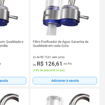
ium: Qualidade e
Filtro Purificador de Água: Garantia de
amília
Qualidade em cada Gota
2x de R$ 73,61 sem juros
2 vez de R$ 73,61 sem juros
R$ 126,61
x
no Pix
ou
(
14% de desconto no pix
)
sacola
Adicionar à sacola