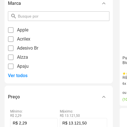
Marca
pesquisar
por
filtro
Apple
Acrilex
Adesivo Br
Alzza
Pu
Bi
Apaju
Ver todos
R$
6x
6 v
o
Preço
(
10
Mínimo:
Máximo:
R$ 2,29
R$ 13.121,50