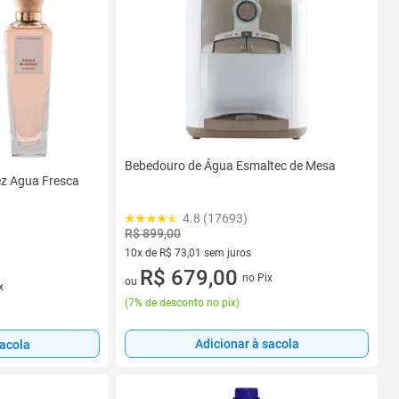
Bebedouro de Água Esmaltec de Mesa
z Agua Fresca
4.8 (17693)
R$ 899,00
10x de R$ 73,01 sem juros
10 vez de R$ 73,01 sem juros
R$ 679,00
no Pix
ou
x
(
7% de desconto no pix
)
Adicionar à sacola
sacola