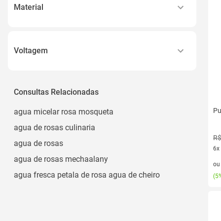
escolher-preto-rosa-pink-amarelo-branco-azul-
Material
tiffani-laranja-roxo-lilas-vermelho-verde
537 - Rosa
Lona Pvc
Amarelas
Vinil Fosco Pvc
Voltagem
Amarelo
Ceramica
Amarelo, Azul, Rosa
110v
Textil
220v
Ver todos
Consultas Relacionadas
Algodão
Bivolt
Ver todos
Pu
agua micelar rosa mosqueta
agua de rosas culinaria
R$
agua de rosas
6x
agua de rosas mechaalany
6 v
o
agua fresca petala de rosa agua de cheiro
(
5%