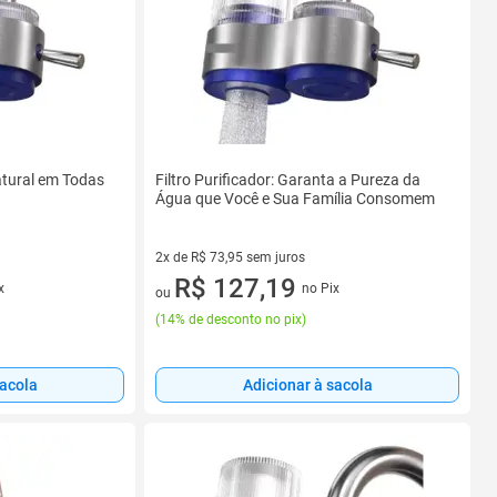
Natural em Todas
Filtro Purificador: Garanta a Pureza da
Água que Você e Sua Família Consomem
2x de R$ 73,95 sem juros
2 vez de R$ 73,95 sem juros
R$ 127,19
x
no Pix
ou
(
14% de desconto no pix
)
sacola
Adicionar à sacola