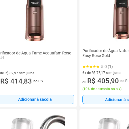
Purificador de Água Natu
rificador de Água Fame Acquafam Rose
Easy Rosé Gold
ld
5.0 (1)
6x de R$ 75,17 sem juros
 de R$ 82,97 sem juros
6 vez de R$ 75,17 sem juros
R$ 405,90
ez de R$ 82,97 sem juros
R$ 414,83
no Pi
no Pix
ou
u
(
10% de desconto no pix
)
Adicionar à sacola
Adicionar à 