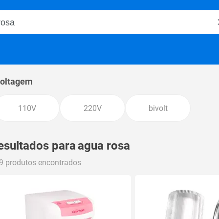
o Magalu
oltagem
110V
220V
bivolt
esultados para
agua rosa
9 produtos encontrados