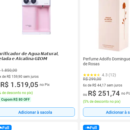
𝙧𝙞𝙛𝙞𝙘𝙖𝙙𝙤𝙧 𝙙𝙚 𝘼𝙜𝙪𝙖 𝙉𝙖𝙩𝙪𝙧𝙖𝙡,
𝙡𝙖𝙙𝙖 𝙚 𝘼𝙡𝙘𝙖𝙡𝙞𝙣𝙖 𝙂𝙄𝙊𝙈
Perfume Adolfo Domingue
de Rosas
 1.850,00
4.3 (12)
x de R$ 159,90 sem juros
R$ 299,00
vez de R$ 159,90 sem juros
R$ 1.519,05
no Pix
6x de R$ 44,17 sem juros
u
6 vez de R$ 44,17 sem juros
R$ 251,74
 de desconto no pix
)
no Pi
ou
Cupom
R$ 80 OFF
(
5% de desconto no pix
)
Adicionar à sacola
Adicionar à 
Full
Full