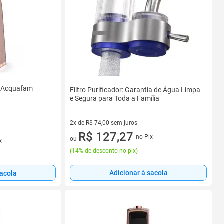
e Acquafam
Filtro Purificador: Garantia de Água Limpa
e Segura para Toda a Família
2x de R$ 74,00 sem juros
2 vez de R$ 74,00 sem juros
R$ 127,27
no Pix
ou
x
(
14% de desconto no pix
)
Adicionar à sacola
sacola