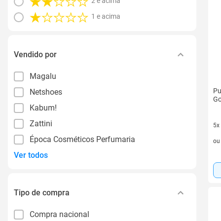
2 e acima
1 e acima
Vendido por
Magalu
Pu
Netshoes
Go
Kabum!
Zattini
5x
5 v
Época Cosméticos Perfumaria
o
Ver todos
Tipo de compra
Compra nacional