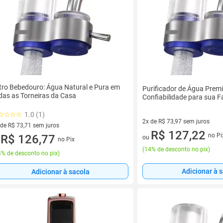
ltro Bebedouro: Água Natural e Pura em
Purificador de Água Prem
das as Torneiras da Casa
Confiabilidade para sua F
1.0 (1)
2x de R$ 73,97 sem juros
 de R$ 73,71 sem juros
2 vez de R$ 73,97 sem juros
R$ 127,22
no Pi
ez de R$ 73,71 sem juros
R$ 126,77
ou
no Pix
u
(
14% de desconto no pix
)
% de desconto no pix
)
Adicionar à 
Adicionar à sacola