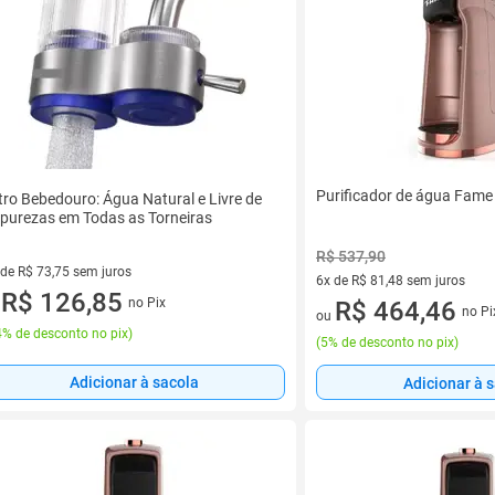
Purificador de água Fam
ltro Bebedouro: Água Natural e Livre de
purezas em Todas as Torneiras
R$ 537,90
 de R$ 73,75 sem juros
6x de R$ 81,48 sem juros
ez de R$ 73,75 sem juros
R$ 126,85
no Pix
6 vez de R$ 81,48 sem juros
R$ 464,46
u
no Pi
ou
% de desconto no pix
)
(
5% de desconto no pix
)
Adicionar à sacola
Adicionar à 