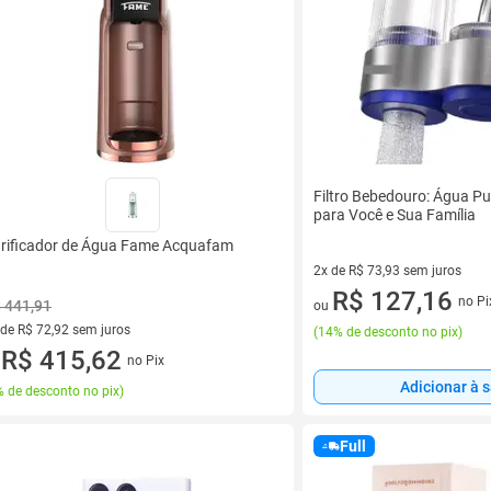
Filtro Bebedouro: Água Pur
para Você e Sua Família
rificador de Água Fame Acquafam
2x de R$ 73,93 sem juros
2 vez de R$ 73,93 sem juros
R$ 127,16
no Pi
 441,91
ou
 de R$ 72,92 sem juros
(
14% de desconto no pix
)
ez de R$ 72,92 sem juros
R$ 415,62
no Pix
u
Adicionar à 
 de desconto no pix
)
Full