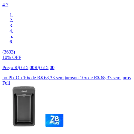
4.7
(3693)
10% OFF
Preço R$ 615,00
R$
615
,
00
no Pix
Ou 10x de R$ 68,33 sem juros
ou
10
x de
R$ 68,33
sem juros
Full