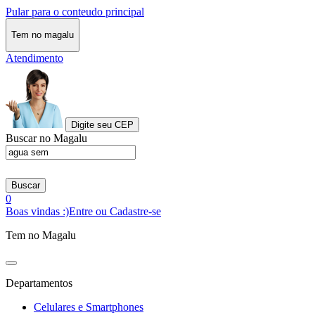
Pular para o conteudo principal
Tem no magalu
Atendimento
Digite seu CEP
Buscar no Magalu
Buscar
0
Boas vindas :)
Entre ou Cadastre-se
Tem no Magalu
Departamentos
Celulares e Smartphones