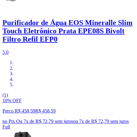
Purificador de Água EOS Mineralle Slim
Touch Eletrônico Prata EPE08S Bivolt
Filtro Refil EFP0
5.0
(1)
10% OFF
Preço R$ 458,59
R$
458
,
59
no Pix
Ou 7x de R$ 72,79 sem juros
ou
7
x de
R$ 72,79
sem juros
Full