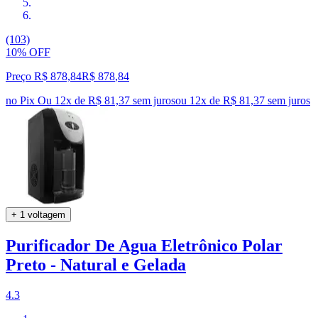
(103)
10% OFF
Preço R$ 878,84
R$
878
,
84
no Pix
Ou 12x de R$ 81,37 sem juros
ou
12
x de
R$ 81,37
sem juros
+ 1 voltagem
Purificador De Agua Eletrônico Polar
Preto - Natural e Gelada
4.3