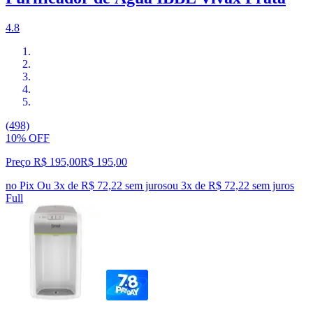
4.8
(498)
10% OFF
Preço R$ 195,00
R$
195
,
00
no Pix
Ou 3x de R$ 72,22 sem juros
ou
3
x de
R$ 72,22
sem juros
Full