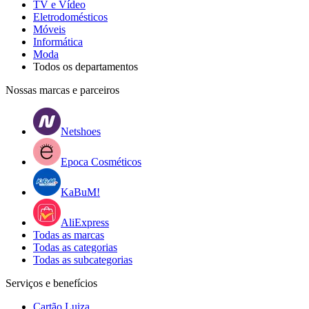
TV e Vídeo
Eletrodomésticos
Móveis
Informática
Moda
Todos os departamentos
Nossas marcas e parceiros
Netshoes
Epoca Cosméticos
KaBuM!
AliExpress
Todas as marcas
Todas as categorias
Todas as subcategorias
Serviços e benefícios
Cartão Luiza