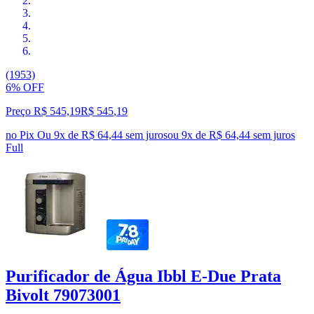
(1953)
6% OFF
Preço R$ 545,19
R$
545
,
19
no Pix
Ou 9x de R$ 64,44 sem juros
ou
9
x de
R$ 64,44
sem juros
Full
Purificador de Água Ibbl E-Due Prata
Bivolt 79073001