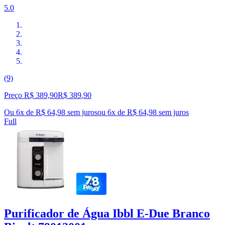
5.0
(9)
Preço R$ 389,90
R$
389
,
90
Ou 6x de R$ 64,98 sem juros
ou
6
x de
R$ 64,98
sem juros
Full
Purificador de Água Ibbl E-Due Branco