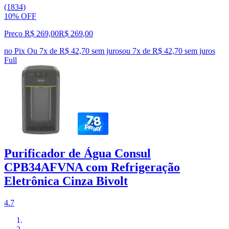
(1834)
10% OFF
Preço R$ 269,00
R$
269
,
00
no Pix
Ou 7x de R$ 42,70 sem juros
ou
7
x de
R$ 42,70
sem juros
Full
Purificador de Água Consul
CPB34AFVNA com Refrigeração
Eletrônica Cinza Bivolt
4.7