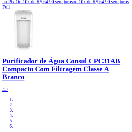
no Pix
Ou 10x de R$ 64,90 sem juros
ou
10
x de
R$ 64,90
sem juros
Full
Purificador de Água Consul CPC31AB
Compacto Com Filtragem Classe A
Branco
4.7