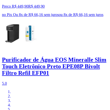
Preço R$ 449,90
R$
449
,
90
no Pix
Ou 8x de R$ 66,16 sem juros
ou
8
x de
R$ 66,16
sem juros
Purificador de Água EOS Mineralle Slim
Touch Eletrônico Preto EPE08P Bivolt
Filtro Refil EFP01
5.0