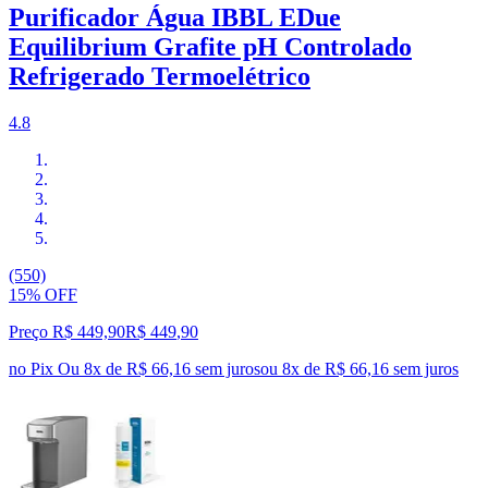
Purificador Água IBBL EDue
Equilibrium Grafite pH Controlado
Refrigerado Termoelétrico
4.8
(550)
15% OFF
Preço R$ 449,90
R$
449
,
90
no Pix
Ou 8x de R$ 66,16 sem juros
ou
8
x de
R$ 66,16
sem juros