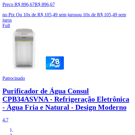
Preço R$ 896,67
R$
896
,
67
no Pix
Ou 10x de R$ 105,49 sem juros
ou
10
x de
R$ 105,49
sem
juros
Full
Patrocinado
Purificador de Água Consul
CPB34ASVNA - Refrigeração Eletrônica
- Água Fria e Natural - Design Moderno
4.7