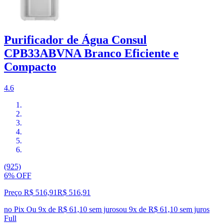
Purificador de Água Consul
CPB33ABVNA Branco Eficiente e
Compacto
4.6
(925)
6% OFF
Preço R$ 516,91
R$
516
,
91
no Pix
Ou 9x de R$ 61,10 sem juros
ou
9
x de
R$ 61,10
sem juros
Full