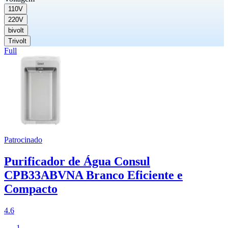
110V
220V
bivolt
Trivolt
Full
Patrocinado
Purificador de Água Consul
CPB33ABVNA Branco Eficiente e
Compacto
4.6