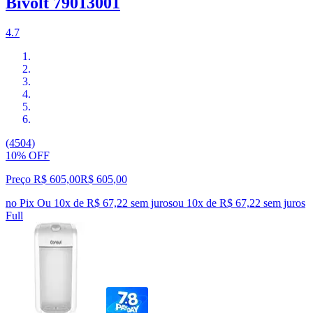
Bivolt 79013001
4.7
(4504)
10% OFF
Preço R$ 605,00
R$
605
,
00
no Pix
Ou 10x de R$ 67,22 sem juros
ou
10
x de
R$ 67,22
sem juros
Full