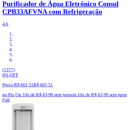
Purificador de Água Eletrônico Consul
CPB33AFVNA com Refrigeração
4.6
(1377)
6% OFF
Preço R$ 601,51
R$
601
,
51
no Pix
Ou 10x de R$ 63,99 sem juros
ou
10
x de
R$ 63,99
sem juros
Full