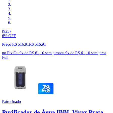
(925)
6% OFF
Preço R$ 516,91
R$
516
,
91
no Pix
Ou 9x de R$ 61,10 sem juros
ou
9
x de
R$ 61,10
sem juros
Full
Patrocinado
Purificador de Água IBBL Vivax Prata