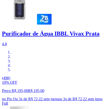
Purificador de Água IBBL Vivax Prata
4.8
(498)
10% OFF
Preço R$ 195,00
R$
195
,
00
no Pix
Ou 3x de R$ 72,22 sem juros
ou
3
x de
R$ 72,22
sem juros
Full