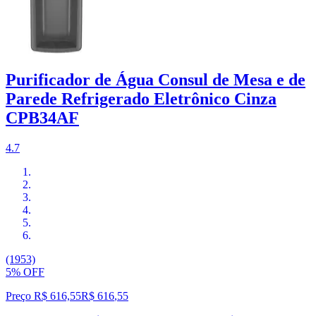
Purificador de Água Consul de Mesa e de
Parede Refrigerado Eletrônico Cinza
CPB34AF
4.7
(1953)
5% OFF
Preço R$ 616,55
R$
616
,
55