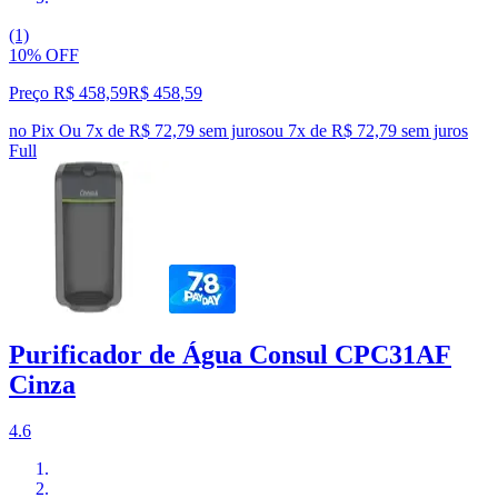
(1)
10% OFF
Preço R$ 458,59
R$
458
,
59
no Pix
Ou 7x de R$ 72,79 sem juros
ou
7
x de
R$ 72,79
sem juros
Full
Purificador de Água Consul CPC31AF
Cinza
4.6