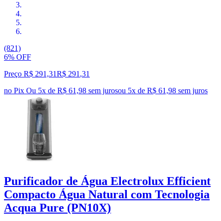
(821)
6% OFF
Preço R$ 291,31
R$
291
,
31
no Pix
Ou 5x de R$ 61,98 sem juros
ou
5
x de
R$ 61,98
sem juros
Purificador de Água Electrolux Efficient
Compacto Água Natural com Tecnologia
Acqua Pure (PN10X)