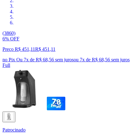
(3860)
6% OFF
Preço R$ 451,11
R$
451
,
11
no Pix
Ou 7x de R$ 68,56 sem juros
ou
7
x de
R$ 68,56
sem juros
Full
Patrocinado