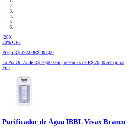
(288)
20% OFF
Preço R$ 392,00
R$
392
,
00
no Pix
Ou 7x de R$ 70,00 sem juros
ou
7
x de
R$ 70,00
sem juros
Full
Purificador de Água IBBL Vivax Branco