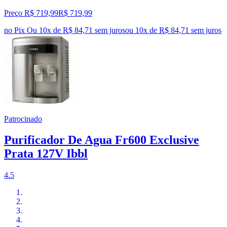
Preço R$ 719,99
R$
719
,
99
no Pix
Ou 10x de R$ 84,71 sem juros
ou
10
x de
R$ 84,71
sem juros
Patrocinado
Purificador De Agua Fr600 Exclusive
Prata 127V Ibbl
4.5