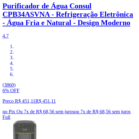
Purificador de Água Consul
CPB34ASVNA - Refrigeração Eletrônica
- Água Fria e Natural - Design Moderno
4.7
(3860)
6% OFF
Preço R$ 451,11
R$
451
,
11
no Pix
Ou 7x de R$ 68,56 sem juros
ou
7
x de
R$ 68,56
sem juros
Full