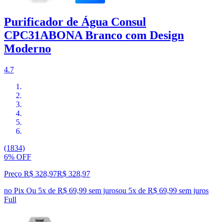
Purificador de Água Consul
CPC31ABONA Branco com Design
Moderno
4.7
(1834)
6% OFF
Preço R$ 328,97
R$
328
,
97
no Pix
Ou 5x de R$ 69,99 sem juros
ou
5
x de
R$ 69,99
sem juros
Full