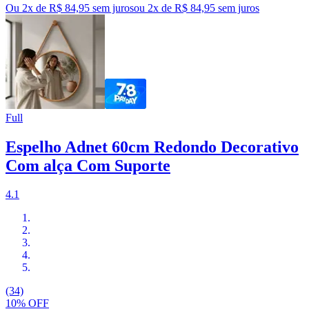
Ou 2x de R$ 84,95 sem juros
ou
2
x de
R$ 84,95
sem juros
Full
Espelho Adnet 60cm Redondo Decorativo
Com alça Com Suporte
4.1
(34)
10% OFF