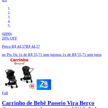
4.8
(6999)
20% OFF
Preço R$ 44,57
R$
44
,
57
no Pix
Ou 1x de R$ 55,71 sem juros
ou
1
x de
R$ 55,71
sem juros
Full
Carrinho de Bebê Passeio Vira Berço