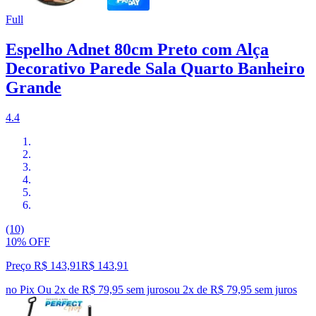
Full
Espelho Adnet 80cm Preto com Alça
Decorativo Parede Sala Quarto Banheiro
Grande
4.4
(10)
10% OFF
Preço R$ 143,91
R$
143
,
91
no Pix
Ou 2x de R$ 79,95 sem juros
ou
2
x de
R$ 79,95
sem juros