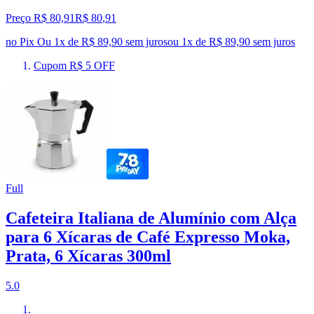
Preço R$ 80,91
R$
80
,
91
no Pix
Ou 1x de R$ 89,90 sem juros
ou
1
x de
R$ 89,90
sem juros
Cupom R$ 5 OFF
Full
Cafeteira Italiana de Alumínio com Alça
para 6 Xícaras de Café Expresso Moka,
Prata, 6 Xícaras 300ml
5.0