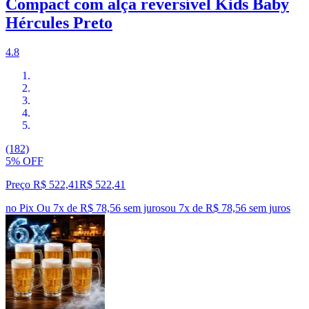
Compact com alça reversível Kids Baby
Hércules Preto
4.8
(182)
5% OFF
Preço R$ 522,41
R$
522
,
41
no Pix
Ou 7x de R$ 78,56 sem juros
ou
7
x de
R$ 78,56
sem juros