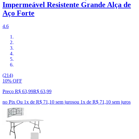
Impermeável Resistente Grande Alça de
Aço Forte
4.6
(214)
10% OFF
Preço R$ 63,99
R$
63
,
99
no Pix
Ou 1x de R$ 71,10 sem juros
ou
1
x de
R$ 71,10
sem juros