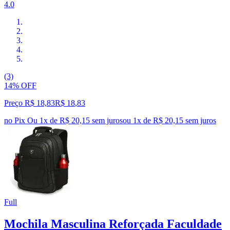
4.0
(3)
14% OFF
Preço R$ 18,83
R$
18
,
83
no Pix
Ou 1x de R$ 20,15 sem juros
ou
1
x de
R$ 20,15
sem juros
Full
Mochila Masculina Reforçada Faculdade