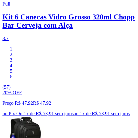
Full
Kit 6 Canecas Vidro Grosso 320ml Chopp
Bar Cerveja com Alça
3.7
(57)
20% OFF
Preço R$ 47,92
R$
47
,
92
no Pix
Ou 1x de R$ 53,91 sem juros
ou
1
x de
R$ 53,91
sem juros