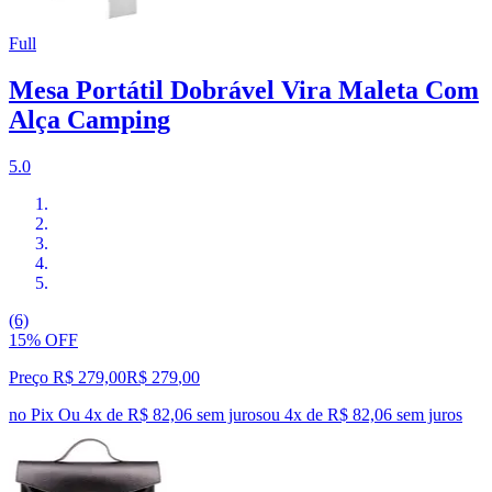
Full
Mesa Portátil Dobrável Vira Maleta Com
Alça Camping
5.0
(6)
15% OFF
Preço R$ 279,00
R$
279
,
00
no Pix
Ou 4x de R$ 82,06 sem juros
ou
4
x de
R$ 82,06
sem juros