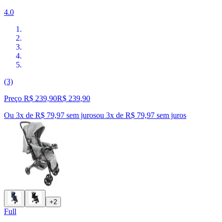
4.0
(3)
Preço R$ 239,90
R$
239
,
90
Ou 3x de R$ 79,97 sem juros
ou
3
x de
R$ 79,97
sem juros
+2
Full