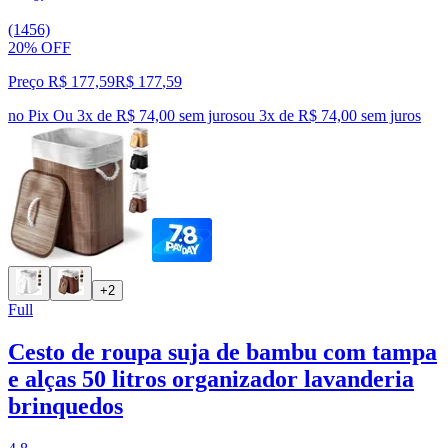
(1456)
20% OFF
Preço R$ 177,59
R$
177
,
59
no Pix
Ou 3x de R$ 74,00 sem juros
ou
3
x de
R$ 74,00
sem juros
+2
Full
Cesto de roupa suja de bambu com tampa
e alças 50 litros organizador lavanderia
brinquedos