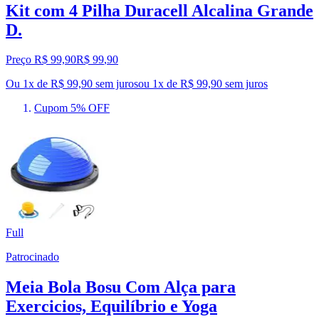
Kit com 4 Pilha Duracell Alcalina Grande
D.
Preço R$ 99,90
R$
99
,
90
Ou 1x de R$ 99,90 sem juros
ou
1
x de
R$ 99,90
sem juros
Cupom 5% OFF
Full
Patrocinado
Meia Bola Bosu Com Alça para
Exercicios, Equilíbrio e Yoga