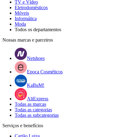
TV e Vídeo
Eletrodomésticos
Móveis
Informática
Moda
Todos os departamentos
Nossas marcas e parceiros
Netshoes
Epoca Cosméticos
KaBuM!
AliExpress
Todas as marcas
Todas as categorias
Todas as subcategorias
Serviços e benefícios
Cartão Luiza