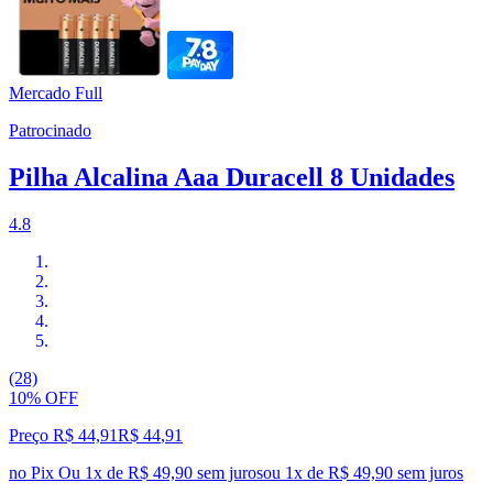
Mercado Full
Patrocinado
Pilha Alcalina Aaa Duracell 8 Unidades
4.8
(28)
10% OFF
Preço R$ 44,91
R$
44
,
91
no Pix
Ou 1x de R$ 49,90 sem juros
ou
1
x de
R$ 49,90
sem juros