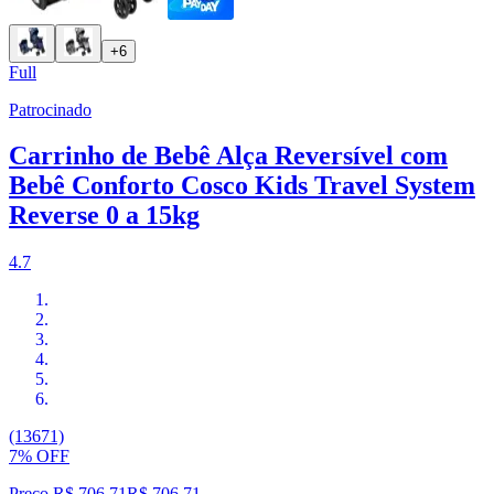
+6
Full
Patrocinado
Carrinho de Bebê Alça Reversível com
Bebê Conforto Cosco Kids Travel System
Reverse 0 a 15kg
4.7
(13671)
7% OFF
Preço R$ 706,71
R$
706
,
71