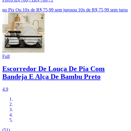
no Pix
Ou 10x de R$ 75,99 sem juros
ou
10
x de
R$ 75,99
sem juros
Full
Escorredor De Louça De Pia Com
Bandeja E Alça De Bambu Preto
4.9
(51)