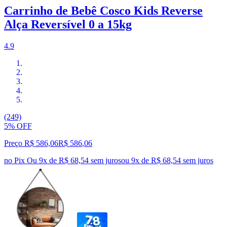
Carrinho de Bebê Cosco Kids Reverse
Alça Reversível 0 a 15kg
4.9
(249)
5% OFF
Preço R$ 586,06
R$
586
,
06
no Pix
Ou 9x de R$ 68,54 sem juros
ou
9
x de
R$ 68,54
sem juros