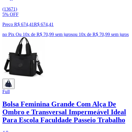
(13671)
5% OFF
Preço R$ 674,41
R$
674
,
41
no Pix
Ou 10x de R$ 70,99 sem juros
ou
10
x de
R$ 70,99
sem juros
Full
Bolsa Feminina Grande Com Alça De
Ombro e Transversal Impermeável Ideal
Para Escola Faculdade Passeio Trabalho