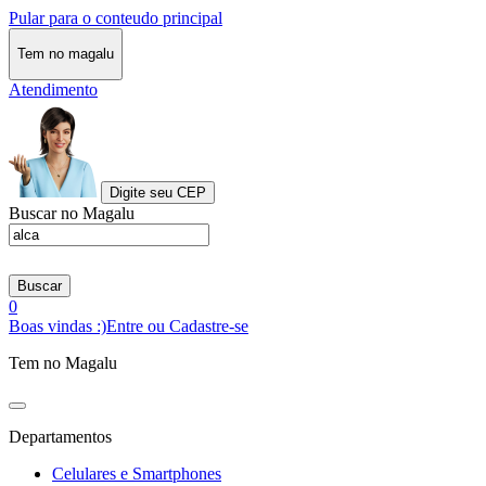
Pular para o conteudo principal
Tem no magalu
Atendimento
Digite seu CEP
Buscar no Magalu
Buscar
0
Boas vindas :)
Entre ou Cadastre-se
Tem no Magalu
Departamentos
Celulares e Smartphones