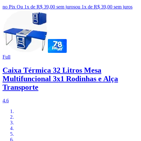
no Pix
Ou 1x de R$ 39,00 sem juros
ou
1
x de
R$ 39,00
sem juros
Full
Caixa Térmica 32 Litros Mesa
Multifuncional 3x1 Rodinhas e Alça
Transporte
4.6