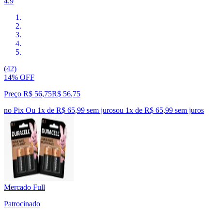
4.9
(42)
14% OFF
Preço R$ 56,75
R$
56
,
75
no Pix
Ou 1x de R$ 65,99 sem juros
ou
1
x de
R$ 65,99
sem juros
Mercado Full
Patrocinado