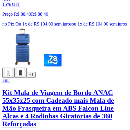
15% OFF
Preço R$ 88,40
R$
88
,
40
no Pix
Ou 1x de R$ 104,00 sem juros
ou
1
x de
R$ 104,00
sem juros
+1
Full
Kit Mala de Viagem de Bordo ANAC
55x35x25 com Cadeado mais Mala de
Mão Frasqueira em ABS Falcon Line
Alças e 4 Rodinhas Giratórias de 360
Reforçadas