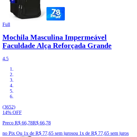
Full
Mochila Masculina Impermeável
Faculdade Alça Reforçada Grande
4.5
(3652)
14% OFF
Preço R$ 66,78
R$
66
,
78
no Pix
Ou 1x de R$ 77,65 sem juros
ou
1
x de
R$ 77,65
sem juros