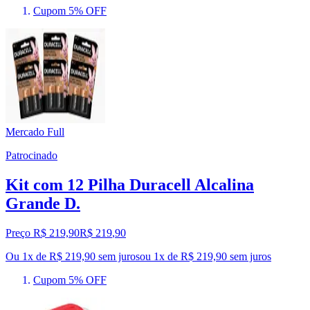
Cupom 5% OFF
Mercado Full
Patrocinado
Kit com 12 Pilha Duracell Alcalina
Grande D.
Preço R$ 219,90
R$
219
,
90
Ou 1x de R$ 219,90 sem juros
ou
1
x de
R$ 219,90
sem juros
Cupom 5% OFF