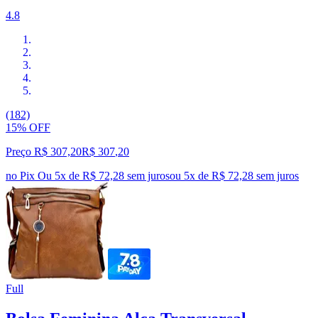
4.8
(182)
15% OFF
Preço R$ 307,20
R$
307
,
20
no Pix
Ou 5x de R$ 72,28 sem juros
ou
5
x de
R$ 72,28
sem juros
Full