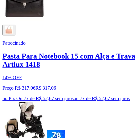
Patrocinado
Pasta Para Notebook 15 com Alça e Trava
Artlux 1418
14% OFF
Preço R$ 317,06
R$
317
,
06
no Pix
Ou 7x de R$ 52,67 sem juros
ou
7
x de
R$ 52,67
sem juros