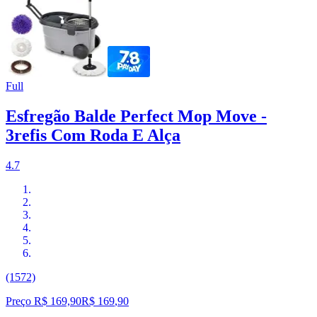
Full
Esfregão Balde Perfect Mop Move -
3refis Com Roda E Alça
4.7
(1572)
Preço R$ 169,90
R$
169
,
90