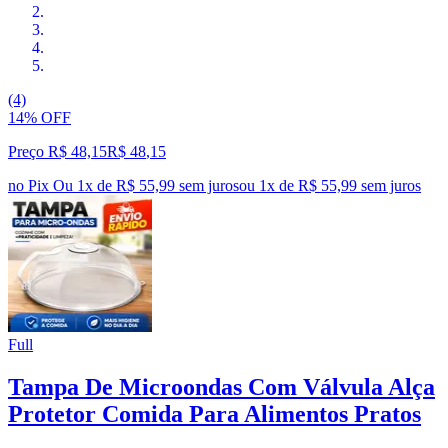
(4)
14% OFF
Preço R$ 48,15
R$
48
,
15
no Pix
Ou 1x de R$ 55,99 sem juros
ou
1
x de
R$ 55,99
sem juros
Full
Tampa De Microondas Com Válvula Alça
Protetor Comida Para Alimentos Pratos