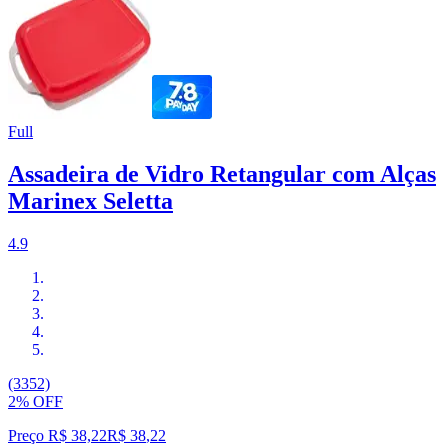
Full
Assadeira de Vidro Retangular com Alças
Marinex Seletta
4.9
(3352)
2% OFF
Preço R$ 38,22
R$
38
,
22