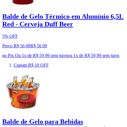
Balde de Gelo Térmico em Alumínio 6,5L
Red - Cerveja Duff Beer
5% OFF
Preço R$ 56,99
R$
56
,
99
no Pix
Ou 1x de R$ 59,99 sem juros
ou
1
x de
R$ 59,99
sem juros
Cupom R$ 10 OFF
Balde de Gelo para Bebidas