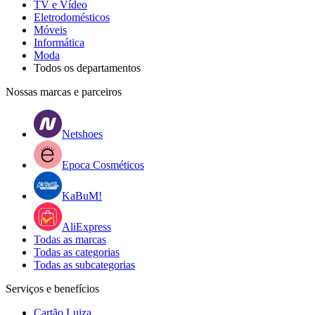
TV e Vídeo
Eletrodomésticos
Móveis
Informática
Moda
Todos os departamentos
Nossas marcas e parceiros
Netshoes
Epoca Cosméticos
KaBuM!
AliExpress
Todas as marcas
Todas as categorias
Todas as subcategorias
Serviços e benefícios
Cartão Luiza