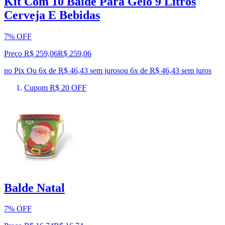
Kit Com 10 Balde Para Gelo 9 Litros
Cerveja E Bebidas
7% OFF
Preço R$ 259,06
R$
259
,
06
no Pix
Ou 6x de R$ 46,43 sem juros
ou
6
x de
R$ 46,43
sem juros
Cupom R$ 20 OFF
Balde Natal
7% OFF