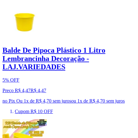
Balde De Pipoca Plástico 1 Litro
Lembrancinha Decoração -
LAJ.VARIEDADES
5% OFF
Preço R$ 4,47
R$
4
,
47
no Pix
Ou 1x de R$ 4,70 sem juros
ou
1
x de
R$ 4,70
sem juros
Cupom R$ 10 OFF