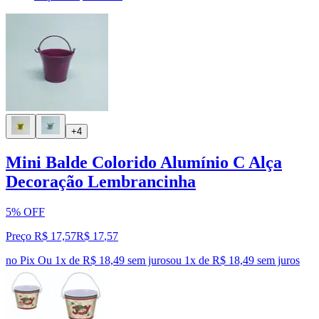
+4
Mini Balde Colorido Alumínio C Alça
Decoração Lembrancinha
5% OFF
Preço R$ 17,57
R$
17
,
57
no Pix
Ou 1x de R$ 18,49 sem juros
ou
1
x de
R$ 18,49
sem juros