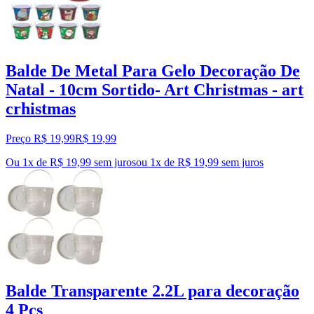
Balde De Metal Para Gelo Decoração De
Natal - 10cm Sortido- Art Christmas - art
crhistmas
Preço R$ 19,99
R$
19
,
99
Ou 1x de R$ 19,99 sem juros
ou
1
x de
R$ 19,99
sem juros
Balde Transparente 2.2L para decoração
4 Pçs