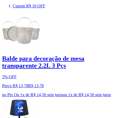
Cupom R$ 10 OFF
Balde para decoração de mesa
transparente 2.2L 3 Pçs
5% OFF
Preço R$ 13,78
R$
13
,
78
no Pix
Ou 1x de R$ 14,50 sem juros
ou
1
x de
R$ 14,50
sem juros