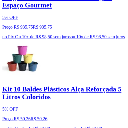
Espaço Gourmet
5% OFF
Preço R$ 935,75
R$
935
,
75
no Pix
Ou 10x de R$ 98,50 sem juros
ou
10
x de
R$ 98,50
sem juros
Kit 10 Baldes Plásticos Alça Reforçada 5
Litros Coloridos
5% OFF
Preço R$ 50,26
R$
50
,
26