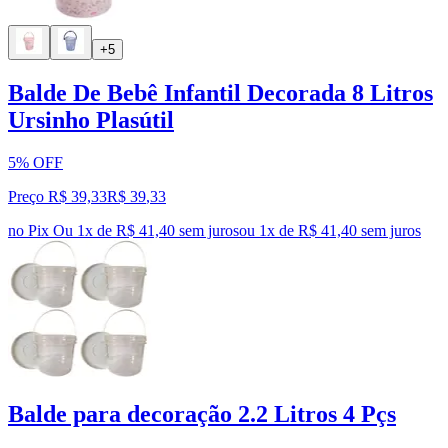
+5
Balde De Bebê Infantil Decorada 8 Litros
Ursinho Plasútil
5% OFF
Preço R$ 39,33
R$
39
,
33
no Pix
Ou 1x de R$ 41,40 sem juros
ou
1
x de
R$ 41,40
sem juros
Balde para decoração 2.2 Litros 4 Pçs