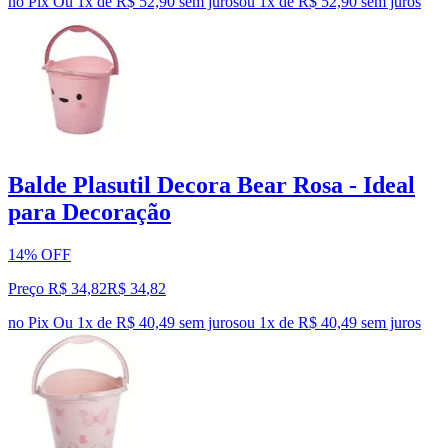
no Pix
Ou 1x de R$ 52,90 sem juros
ou
1
x de
R$ 52,90
sem juros
Balde Plasutil Decora Bear Rosa - Ideal
para Decoração
14% OFF
Preço R$ 34,82
R$
34
,
82
no Pix
Ou 1x de R$ 40,49 sem juros
ou
1
x de
R$ 40,49
sem juros