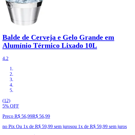
Balde de Cerveja e Gelo Grande em
Alumínio Térmico Lixado 10L
4.2
(12)
5% OFF
Preço R$ 56,99
R$
56
,
99
no Pix
Ou 1x de R$ 59,99 sem juros
ou
1
x de
R$ 59,99
sem juros