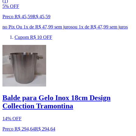
(1)
5% OFF
Preço R$ 45,59
R$
45
,
59
no Pix
Ou 1x de R$ 47,99 sem juros
ou
1
x de
R$ 47,99
sem juros
Cupom R$ 10 OFF
Balde para Gelo Inox 18cm Design
Collection Tramontina
14% OFF
Preço R$ 294,64
R$
294
,
64