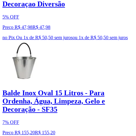
Decoraçao Diversão
5% OFF
Preço R$ 47,98
R$
47
,
98
no Pix
Ou 1x de R$ 50,50 sem juros
ou
1
x de
R$ 50,50
sem juros
Balde Inox Oval 15 Litros - Para
Ordenha, Água, Limpeza, Gelo e
Decoração - SF35
7% OFF
Preço R$ 155,20
R$
155
,
20