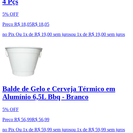
4 Pçs
5% OFF
Preço R$ 18,05
R$
18
,
05
no Pix
Ou 1x de R$ 19,00 sem juros
ou
1
x de
R$ 19,00
sem juros
Balde de Gelo e Cerveja Térmico em
Alumínio 6,5L Bbq - Branco
5% OFF
Preço R$ 56,99
R$
56
,
99
no Pix
Ou 1x de R$ 59,99 sem juros
ou
1
x de
R$ 59,99
sem juros