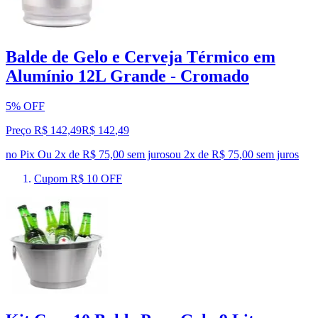
Balde de Gelo e Cerveja Térmico em
Alumínio 12L Grande - Cromado
5% OFF
Preço R$ 142,49
R$
142
,
49
no Pix
Ou 2x de R$ 75,00 sem juros
ou
2
x de
R$ 75,00
sem juros
Cupom R$ 10 OFF