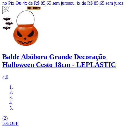
no Pix
Ou 4x de R$ 85,65 sem juros
ou
4
x de
R$ 85,65
sem juros
Balde Abóbora Grande Decoração
Halloween Cesto 18cm - LEPLASTIC
4.0
(2)
5% OFF