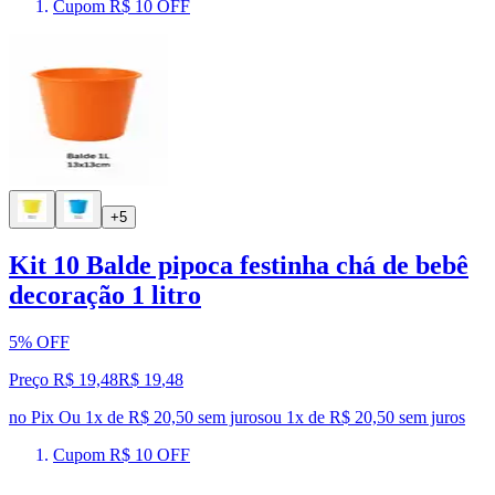
Cupom R$ 10 OFF
+5
Kit 10 Balde pipoca festinha chá de bebê
decoração 1 litro
5% OFF
Preço R$ 19,48
R$
19
,
48
no Pix
Ou 1x de R$ 20,50 sem juros
ou
1
x de
R$ 20,50
sem juros
Cupom R$ 10 OFF