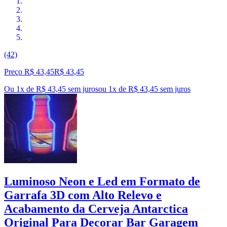
(42)
Preço R$ 43,45
R$
43
,
45
Ou 1x de R$ 43,45 sem juros
ou
1
x de
R$ 43,45
sem juros
Luminoso Neon e Led em Formato de
Garrafa 3D com Alto Relevo e
Acabamento da Cerveja Antarctica
Original Para Decorar Bar Garagem