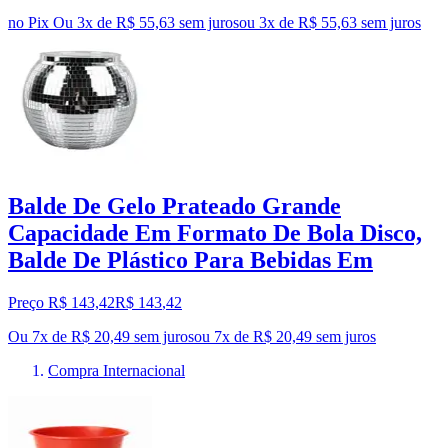
no Pix
Ou 3x de R$ 55,63 sem juros
ou
3
x de
R$ 55,63
sem juros
Balde De Gelo Prateado Grande
Capacidade Em Formato De Bola Disco,
Balde De Plástico Para Bebidas Em
Preço R$ 143,42
R$
143
,
42
Ou 7x de R$ 20,49 sem juros
ou
7
x de
R$ 20,49
sem juros
Compra Internacional