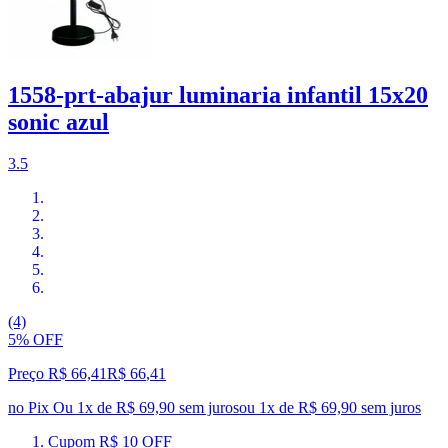
1558-prt-abajur luminaria infantil 15x20
sonic azul
3.5
(4)
5% OFF
Preço R$ 66,41
R$
66
,
41
no Pix
Ou 1x de R$ 69,90 sem juros
ou
1
x de
R$ 69,90
sem juros
Cupom R$ 10 OFF