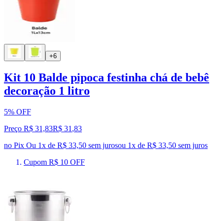
+6
Kit 10 Balde pipoca festinha chá de bebê
decoração 1 litro
5% OFF
Preço R$ 31,83
R$
31
,
83
no Pix
Ou 1x de R$ 33,50 sem juros
ou
1
x de
R$ 33,50
sem juros
Cupom R$ 10 OFF