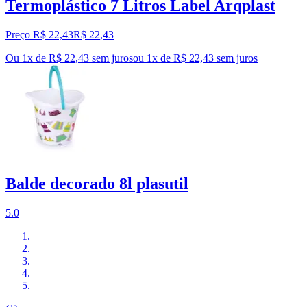
Termoplástico 7 Litros Label Arqplast
Preço R$ 22,43
R$
22
,
43
Ou 1x de R$ 22,43 sem juros
ou
1
x de
R$ 22,43
sem juros
Balde decorado 8l plasutil
5.0