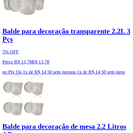
Balde para decoração transparente 2.2L 3
Pçs
5% OFF
Preço R$ 13,78
R$
13
,
78
no Pix
Ou 1x de R$ 14,50 sem juros
ou
1
x de
R$ 14,50
sem juros
Balde para decoração de mesa 2.2 Litros