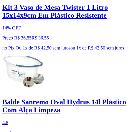
Kit 3 Vaso de Mesa Twister 1 Litro
15x14x9cm Em Plástico Resistente
14% OFF
Preço R$ 36,55
R$
36
,
55
no Pix
Ou 1x de R$ 42,50 sem juros
ou
1
x de
R$ 42,50
sem juros
Balde Sanremo Oval Hydrus 14l Plástico
Com Alça Limpeza
4.8