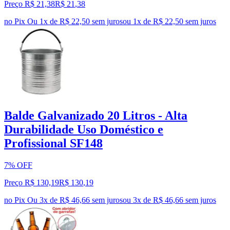
Preço R$ 21,38
R$
21
,
38
no Pix
Ou 1x de R$ 22,50 sem juros
ou
1
x de
R$ 22,50
sem juros
Balde Galvanizado 20 Litros - Alta
Durabilidade Uso Doméstico e
Profissional SF148
7% OFF
Preço R$ 130,19
R$
130
,
19
no Pix
Ou 3x de R$ 46,66 sem juros
ou
3
x de
R$ 46,66
sem juros