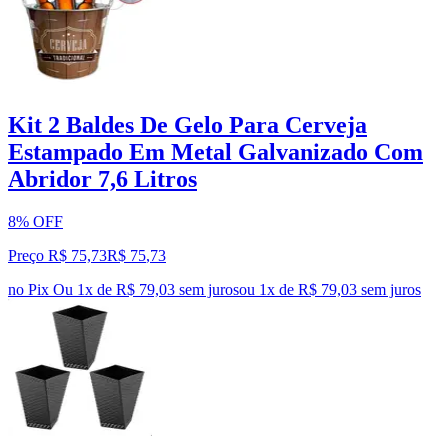
Kit 2 Baldes De Gelo Para Cerveja
Estampado Em Metal Galvanizado Com
Abridor 7,6 Litros
8% OFF
Preço R$ 75,73
R$
75
,
73
no Pix
Ou 1x de R$ 79,03 sem juros
ou
1
x de
R$ 79,03
sem juros