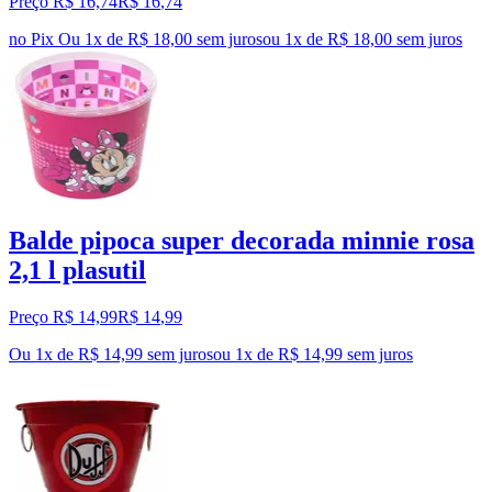
Preço R$ 16,74
R$
16
,
74
no Pix
Ou 1x de R$ 18,00 sem juros
ou
1
x de
R$ 18,00
sem juros
Balde pipoca super decorada minnie rosa
2,1 l plasutil
Preço R$ 14,99
R$
14
,
99
Ou 1x de R$ 14,99 sem juros
ou
1
x de
R$ 14,99
sem juros