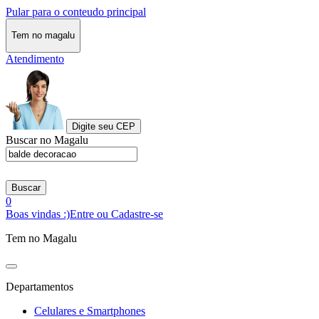
Pular para o conteudo principal
Tem no magalu
Atendimento
Digite seu CEP
Buscar no Magalu
Buscar
0
Boas vindas :)
Entre ou Cadastre-se
Tem no Magalu
Departamentos
Celulares e Smartphones