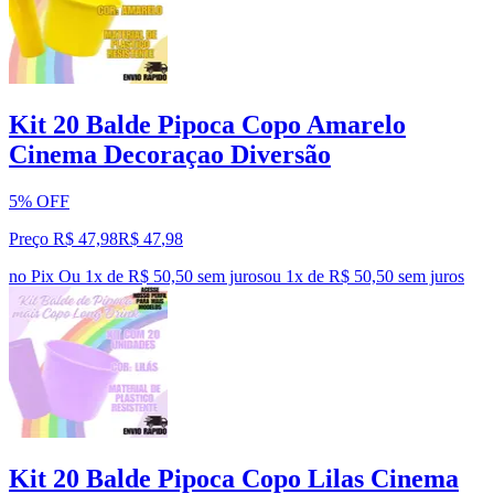
Kit 20 Balde Pipoca Copo Amarelo
Cinema Decoraçao Diversão
5% OFF
Preço R$ 47,98
R$
47
,
98
no Pix
Ou 1x de R$ 50,50 sem juros
ou
1
x de
R$ 50,50
sem juros
Kit 20 Balde Pipoca Copo Lilas Cinema