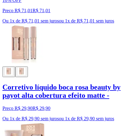
10% OFF
Preço R$ 71,01
R$
71
,
01
Ou 1x de R$ 71,01 sem juros
ou
1
x de
R$ 71,01
sem juros
Corretivo líquido boca rosa beauty by
payot alta cobertura efeito matte -
Preço R$ 29,90
R$
29
,
90
Ou 1x de R$ 29,90 sem juros
ou
1
x de
R$ 29,90
sem juros