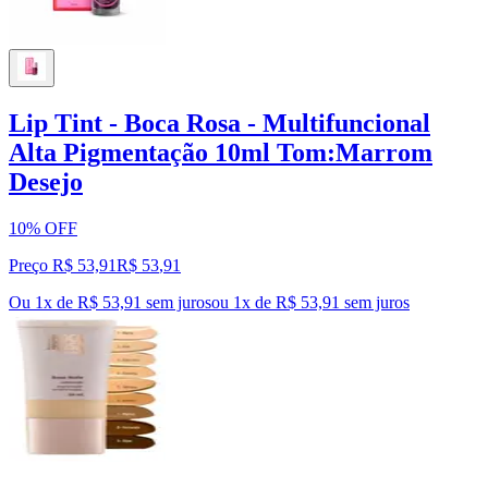
Lip Tint - Boca Rosa - Multifuncional
Alta Pigmentação 10ml Tom:Marrom
Desejo
10% OFF
Preço R$ 53,91
R$
53
,
91
Ou 1x de R$ 53,91 sem juros
ou
1
x de
R$ 53,91
sem juros