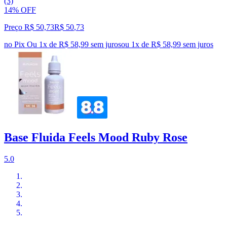
(3)
14% OFF
Preço R$ 50,73
R$
50
,
73
no Pix
Ou 1x de R$ 58,99 sem juros
ou
1
x de
R$ 58,99
sem juros
Base Fluida Feels Mood Ruby Rose
5.0