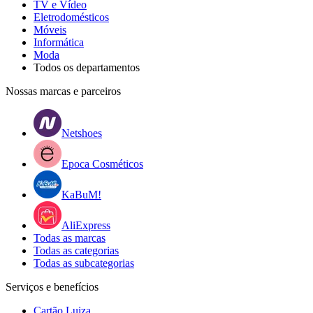
TV e Vídeo
Eletrodomésticos
Móveis
Informática
Moda
Todos os departamentos
Nossas marcas e parceiros
Netshoes
Epoca Cosméticos
KaBuM!
AliExpress
Todas as marcas
Todas as categorias
Todas as subcategorias
Serviços e benefícios
Cartão Luiza