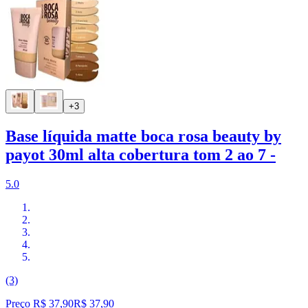
+3
Base líquida matte boca rosa beauty by
payot 30ml alta cobertura tom 2 ao 7 -
5.0
(3)
Preço R$ 37,90
R$
37
,
90