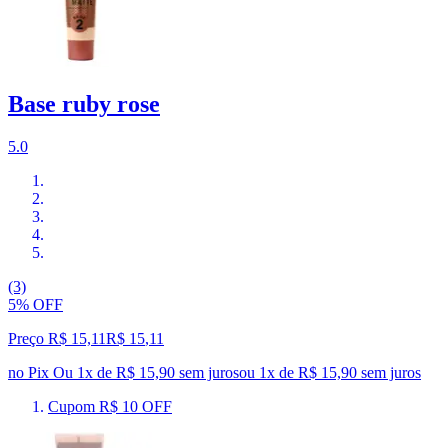
Base ruby rose
5.0
(3)
5% OFF
Preço R$ 15,11
R$
15
,
11
no Pix
Ou 1x de R$ 15,90 sem juros
ou
1
x de
R$ 15,90
sem juros
Cupom R$ 10 OFF