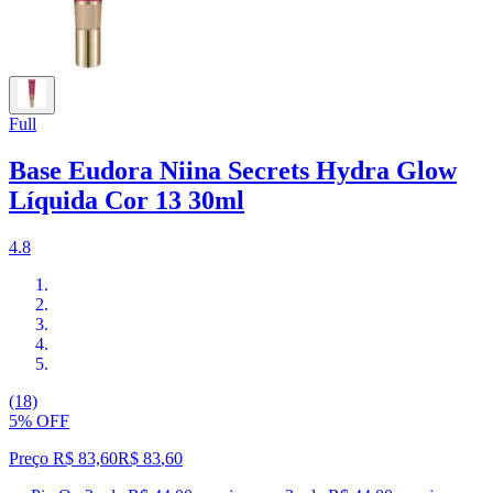
Full
Base Eudora Niina Secrets Hydra Glow
Líquida Cor 13 30ml
4.8
(18)
5% OFF
Preço R$ 83,60
R$
83
,
60