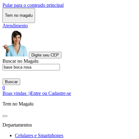
Pular para o conteudo principal
Tem no magalu
Atendimento
Digite seu CEP
Buscar no Magalu
Buscar
0
Boas vindas :)
Entre ou Cadastre-se
Tem no Magalu
Departamentos
Celulares e Smartphones