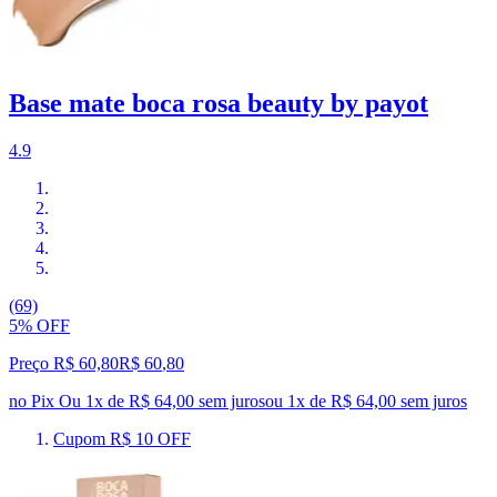
Base mate boca rosa beauty by payot
4.9
(69)
5% OFF
Preço R$ 60,80
R$
60
,
80
no Pix
Ou 1x de R$ 64,00 sem juros
ou
1
x de
R$ 64,00
sem juros
Cupom R$ 10 OFF