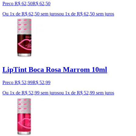
Preço R$ 62,50
R$
62
,
50
Ou 1x de R$ 62,50 sem juros
ou
1
x de
R$ 62,50
sem juros
LipTint Boca Rosa Marrom 10ml
Preço R$ 52,99
R$
52
,
99
Ou 1x de R$ 52,99 sem juros
ou
1
x de
R$ 52,99
sem juros