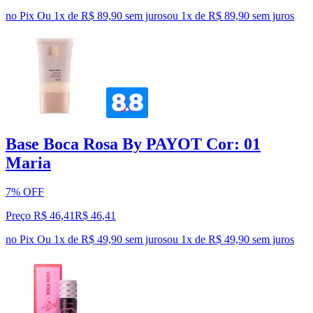
no Pix
Ou 1x de R$ 89,90 sem juros
ou
1
x de
R$ 89,90
sem juros
Base Boca Rosa By PAYOT Cor: 01
Maria
7% OFF
Preço R$ 46,41
R$
46
,
41
no Pix
Ou 1x de R$ 49,90 sem juros
ou
1
x de
R$ 49,90
sem juros