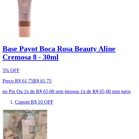
Base Payot Boca Rosa Beauty Aline
Cremosa 8 - 30ml
5% OFF
Preço R$ 61,75
R$
61
,
75
no Pix
Ou 1x de R$ 65,00 sem juros
ou
1
x de
R$ 65,00
sem juros
Cupom R$ 10 OFF