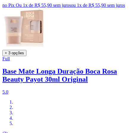
no Pix
Ou 1x de R$ 55,90 sem juros
ou
1
x de
R$ 55,90
sem juros
+ 3 opções
Full
Base Mate Longa Duração Boca Rosa
Beauty Payot 30ml Original
5.0