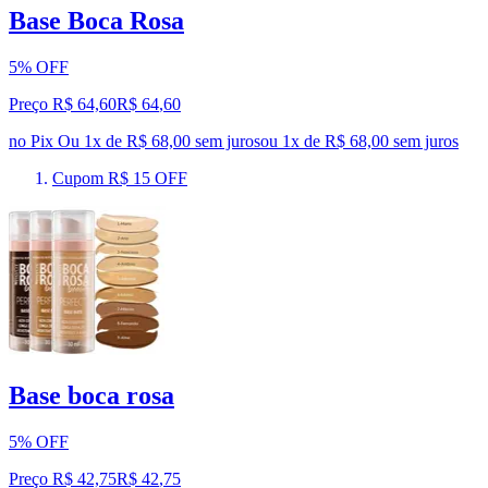
Base Boca Rosa
5% OFF
Preço R$ 64,60
R$
64
,
60
no Pix
Ou 1x de R$ 68,00 sem juros
ou
1
x de
R$ 68,00
sem juros
Cupom R$ 15 OFF
Base boca rosa
5% OFF
Preço R$ 42,75
R$
42
,
75