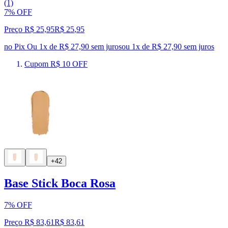
(1)
7% OFF
Preço R$ 25,95
R$
25
,
95
no Pix
Ou 1x de R$ 27,90 sem juros
ou
1
x de
R$ 27,90
sem juros
Cupom R$ 10 OFF
+42
Base Stick Boca Rosa
7% OFF
Preço R$ 83,61
R$
83
,
61