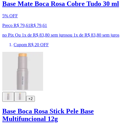
Base Mate Boca Rosa Cobre Tudo 30 ml
5% OFF
Preço R$ 79,61
R$
79
,
61
no Pix
Ou 1x de R$ 83,80 sem juros
ou
1
x de
R$ 83,80
sem juros
Cupom R$ 20 OFF
+2
Base Boca Rosa Stick Pele Base
Multifuncional 12g