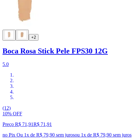
+2
Boca Rosa Stick Pele FPS30 12G
5.0
(12)
10% OFF
Preço R$ 71,91
R$
71
,
91
no Pix
Ou 1x de R$ 79,90 sem juros
ou
1
x de
R$ 79,90
sem juros