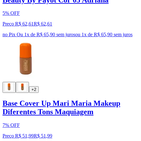
5% OFF
Preço R$ 62,61
R$
62
,
61
no Pix
Ou 1x de R$ 65,90 sem juros
ou
1
x de
R$ 65,90
sem juros
+2
Base Cover Up Mari Maria Makeup
Diferentes Tons Maquiagem
7% OFF
Preço R$ 51,99
R$
51
,
99