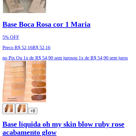
Base Boca Rosa cor 1 Maria
5% OFF
Preço R$ 52,16
R$
52
,
16
no Pix
Ou 1x de R$ 54,90 sem juros
ou
1
x de
R$ 54,90
sem juros
+8
Base líquida oh my skin blow ruby rose
acabamento glow