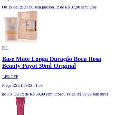
Ou 1x de R$ 37,90 sem juros
ou
1
x de
R$ 37,90
sem juros
Full
Base Mate Longa Duração Boca Rosa
Beauty Payot 30ml Original
14% OFF
Preço R$ 51,59
R$
51
,
59
no Pix
Ou 1x de R$ 59,99 sem juros
ou
1
x de
R$ 59,99
sem juros