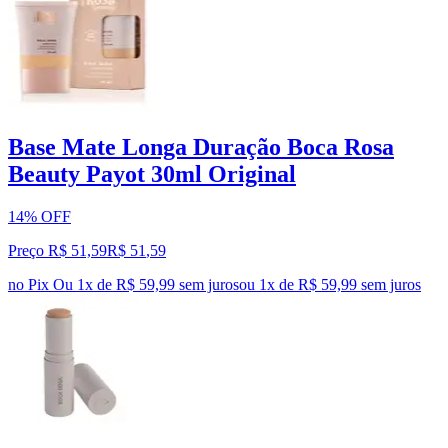
Base Mate Longa Duração Boca Rosa
Beauty Payot 30ml Original
14% OFF
Preço R$ 51,59
R$
51
,
59
no Pix
Ou 1x de R$ 59,99 sem juros
ou
1
x de
R$ 59,99
sem juros