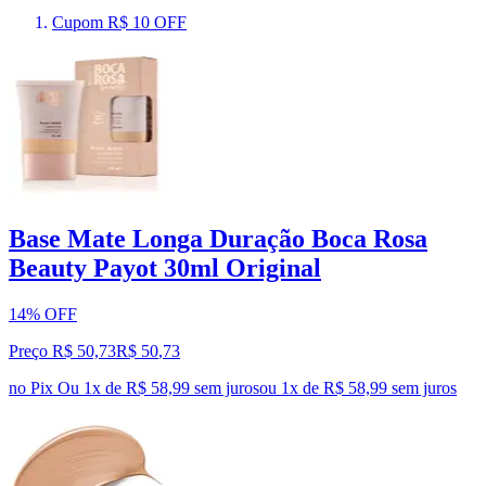
Cupom R$ 10 OFF
Base Mate Longa Duração Boca Rosa
Beauty Payot 30ml Original
14% OFF
Preço R$ 50,73
R$
50
,
73
no Pix
Ou 1x de R$ 58,99 sem juros
ou
1
x de
R$ 58,99
sem juros