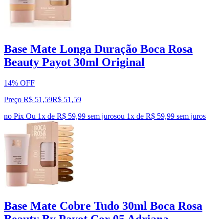
Base Mate Longa Duração Boca Rosa
Beauty Payot 30ml Original
14% OFF
Preço R$ 51,59
R$
51
,
59
no Pix
Ou 1x de R$ 59,99 sem juros
ou
1
x de
R$ 59,99
sem juros
Base Mate Cobre Tudo 30ml Boca Rosa
Beauty By Payot Cor 05 Adriana