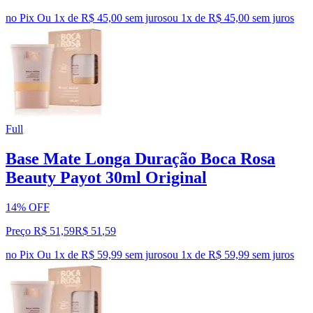
no Pix
Ou 1x de R$ 45,00 sem juros
ou
1
x de
R$ 45,00
sem juros
Full
Base Mate Longa Duração Boca Rosa
Beauty Payot 30ml Original
14% OFF
Preço R$ 51,59
R$
51
,
59
no Pix
Ou 1x de R$ 59,99 sem juros
ou
1
x de
R$ 59,99
sem juros