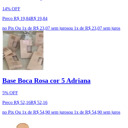
14% OFF
Preço R$ 19,84
R$
19
,
84
no Pix
Ou 1x de R$ 23,07 sem juros
ou
1
x de
R$ 23,07
sem juros
Base Boca Rosa cor 5 Adriana
5% OFF
Preço R$ 52,16
R$
52
,
16
no Pix
Ou 1x de R$ 54,90 sem juros
ou
1
x de
R$ 54,90
sem juros