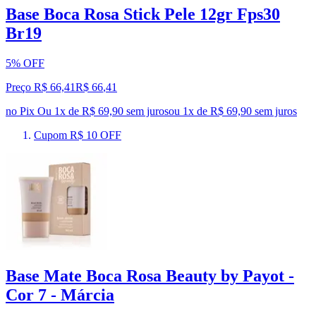
Base Boca Rosa Stick Pele 12gr Fps30
Br19
5% OFF
Preço R$ 66,41
R$
66
,
41
no Pix
Ou 1x de R$ 69,90 sem juros
ou
1
x de
R$ 69,90
sem juros
Cupom R$ 10 OFF
Base Mate Boca Rosa Beauty by Payot -
Cor 7 - Márcia