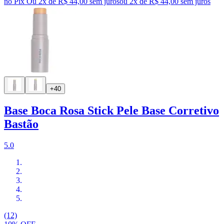
no Pix
Ou 2x de R$ 44,00 sem juros
ou
2
x de
R$ 44,00
sem juros
+40
Base Boca Rosa Stick Pele Base Corretivo
Bastão
5.0
(12)