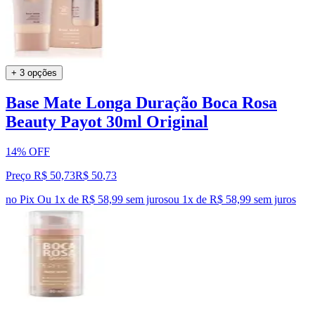
+ 3 opções
Base Mate Longa Duração Boca Rosa
Beauty Payot 30ml Original
14% OFF
Preço R$ 50,73
R$
50
,
73
no Pix
Ou 1x de R$ 58,99 sem juros
ou
1
x de
R$ 58,99
sem juros