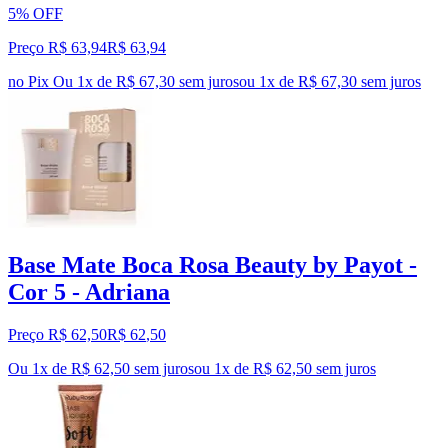
5% OFF
Preço R$ 63,94
R$
63
,
94
no Pix
Ou 1x de R$ 67,30 sem juros
ou
1
x de
R$ 67,30
sem juros
Base Mate Boca Rosa Beauty by Payot -
Cor 5 - Adriana
Preço R$ 62,50
R$
62
,
50
Ou 1x de R$ 62,50 sem juros
ou
1
x de
R$ 62,50
sem juros