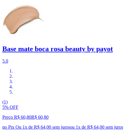
Base mate boca rosa beauty by payot
5.0
(1)
5% OFF
Preço R$ 60,80
R$
60
,
80
no Pix
Ou 1x de R$ 64,00 sem juros
ou
1
x de
R$ 64,00
sem juros