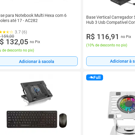
se para Notebook Multi Hexa com 6
Base Vertical Carregador 
olers até 17 - AC282
Hub 3 Usb Compatível Co
3.7 (6)
R$ 116,91
 159,00
no Pix
$ 132,05
no Pix
(
10% de desconto no pix
)
 de desconto no pix
)
Adicionar à 
Adicionar à sacola
Full