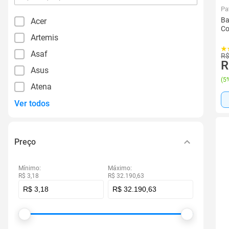
por
Pa
filtro
Ba
Acer
Co
Artemis
Asaf
R$
R
Asus
(
5%
Atena
Ver todos
Preço
Mínimo:
Máximo:
R$ 3,18
R$ 32.190,63