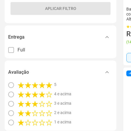
APLICAR FILTRO
Ba
co
Al
R
Entrega
(
14
Full
Avaliação
5
4 e acima
3 e acima
2 e acima
1 e acima