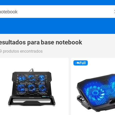
o Magalu
esultados para
base notebook
9 produtos encontrados
Full