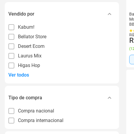
Vendido por
Ba
Mo
B
Kabum!
R$
Bellator Store
R
Desert Ecom
(
12
Laurus Mix
Higas Hop
Ver todos
Tipo de compra
Compra nacional
Compra internacional