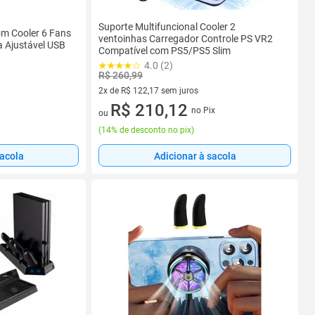
Suporte Multifuncional Cooler 2
m Cooler 6 Fans
ventoinhas Carregador Controle PS VR2
 Ajustável USB
Compatível com PS5/PS5 Slim
4.0 (2)
R$ 260,99
2x de R$ 122,17 sem juros
2 vez de R$ 122,17 sem juros
R$ 210,12
no Pix
ou
(
14% de desconto no pix
)
sacola
Adicionar à sacola