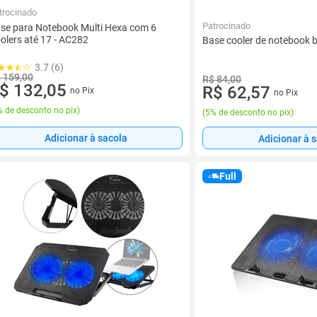
trocinado
Patrocinado
se para Notebook Multi Hexa com 6
olers até 17 - AC282
Base cooler de notebook
3.7 (6)
 159,00
R$ 84,00
$ 132,05
R$ 62,57
no Pix
no Pix
 de desconto no pix
)
(
5% de desconto no pix
)
Adicionar à sacola
Adicionar à 
Full