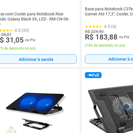
Base para Notebook C3T
se com Cooler para Notebook Rise
Gamer Até 17,3", Cooler, 
de, Galaxy Black X6, LED - RM-CN-06-
B
4.5 (4)
4.5 (20)
R$ 229,90
 58,81
R$ 183,88
no Pix
$ 31,05
no Pix
(
14% de desconto no pix
)
% de desconto no pix
)
Adicionar à 
Adicionar à sacola
Full