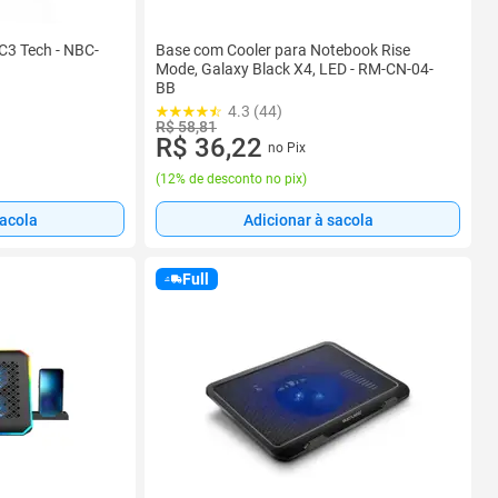
C3 Tech - NBC-
Base com Cooler para Notebook Rise
Mode, Galaxy Black X4, LED - RM-CN-04-
BB
4.3 (44)
R$ 58,81
R$ 36,22
no Pix
(
12% de desconto no pix
)
sacola
Adicionar à sacola
Full