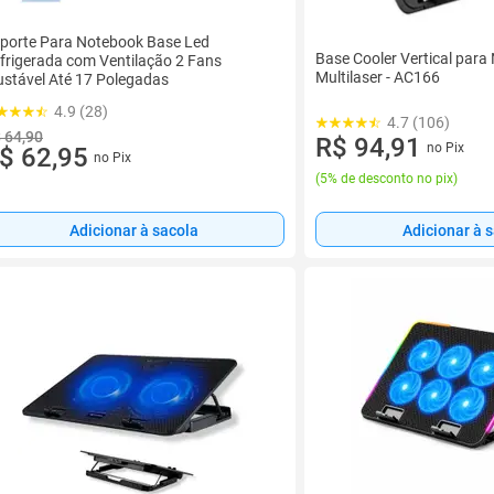
porte Para Notebook Base Led
Base Cooler Vertical para
frigerada com Ventilação 2 Fans
Multilaser - AC166
ustável Até 17 Polegadas
4.9 (28)
4.7 (106)
 64,90
R$ 94,91
no Pix
$ 62,95
no Pix
(
5% de desconto no pix
)
Adicionar à sacola
Adicionar à 