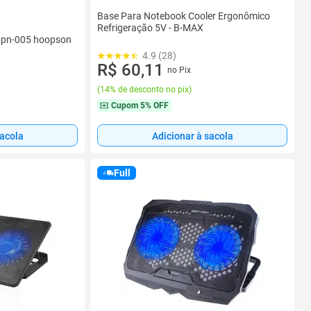
Base Para Notebook Cooler Ergonômico
Refrigeração 5V - B-MAX
 bpn-005 hoopson
4.9 (28)
R$ 60,11
no Pix
(
14% de desconto no pix
)
Cupom
5% OFF
sacola
Adicionar à sacola
Full