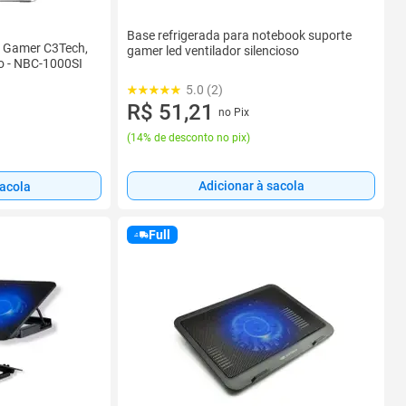
Base refrigerada para notebook suporte
" Gamer C3Tech,
gamer led ventilador silencioso
co - NBC-1000SI
5.0 (2)
R$ 51,21
no Pix
(
14% de desconto no pix
)
Adicionar à sacola
sacola
Full