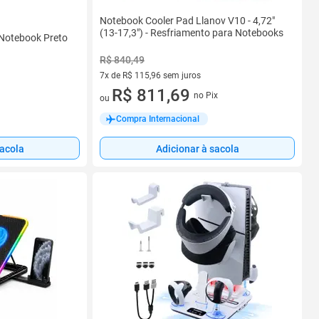
Notebook Cooler Pad Llanov V10 - 4,72"
(13-17,3") - Resfriamento para Notebooks
 Notebook Preto
R$ 840,49
7x de R$ 115,96 sem juros
7 vez de R$ 115,96 sem juros
R$ 811,69
no Pix
ou
Compra Internacional
sacola
Adicionar à sacola