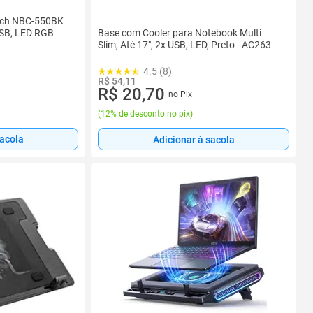
ech NBC-550BK
Base com Cooler para Notebook Multi
USB, LED RGB
Slim, Até 17", 2x USB, LED, Preto - AC263
4.5 (8)
R$ 54,11
R$ 20,70
no Pix
(
12% de desconto no pix
)
sacola
Adicionar à sacola