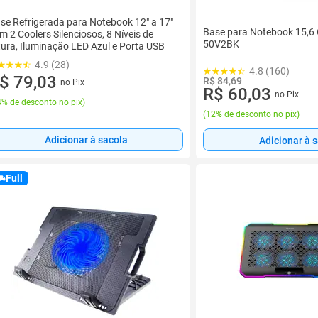
se Refrigerada para Notebook 12" a 17"
Base para Notebook 15,6 
m 2 Coolers Silenciosos, 8 Níveis de
50V2BK
tura, Iluminação LED Azul e Porta USB
4.9 (28)
4.8 (160)
$ 79,03
R$ 84,69
no Pix
R$ 60,03
no Pix
% de desconto no pix
)
(
12% de desconto no pix
)
Adicionar à sacola
Adicionar à 
Full