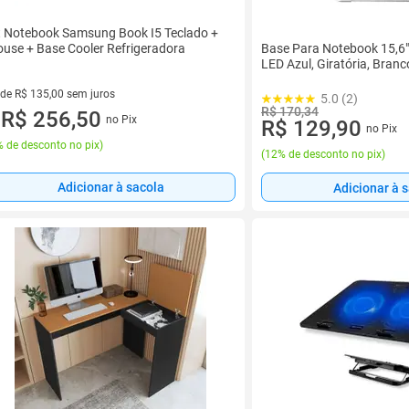
t Notebook Samsung Book I5 Teclado +
Base Para Notebook 15,6
use + Base Cooler Refrigeradora
LED Azul, Giratória, Bran
 de R$ 135,00 sem juros
5.0 (2)
R$ 170,34
ez de R$ 135,00 sem juros
R$ 256,50
no Pix
R$ 129,90
u
no Pix
 de desconto no pix
)
(
12% de desconto no pix
)
Adicionar à sacola
Adicionar à 