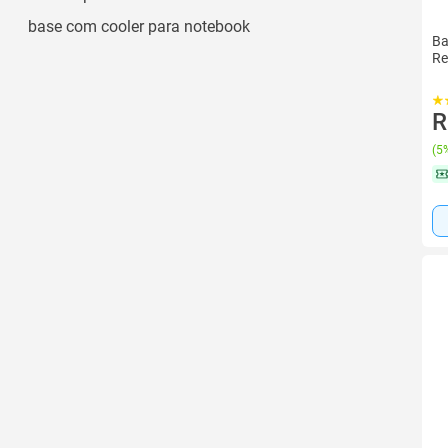
base com cooler para notebook
Ba
Re
R
(
5%