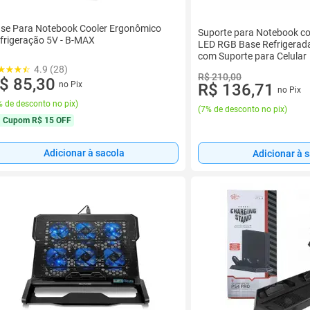
se Para Notebook Cooler Ergonômico
Suporte para Notebook co
frigeração 5V - B-MAX
LED RGB Base Refrigerada
com Suporte para Celular
4.9 (28)
R$ 210,00
$ 85,30
no Pix
R$ 136,71
no Pix
 de desconto no pix
)
(
7% de desconto no pix
)
Cupom
R$ 15 OFF
Adicionar à sacola
Adicionar à 