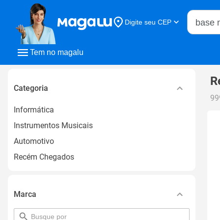
Buscar n
Digite seu CEP
Buscar
Tem no magalu
R
Categoria
99
Informática
Instrumentos Musicais
Automotivo
Recém Chegados
Marca
pesquisar