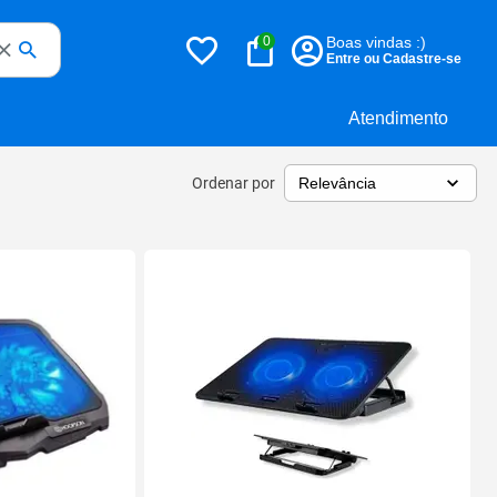
0
Boas vindas :)
Entre ou Cadastre-se
Atendimento
Ordenar por