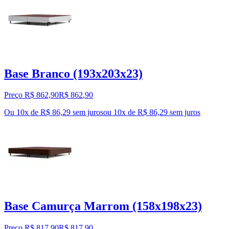
Base Branco (193x203x23)
Preço R$ 862,90
R$
862
,
90
Ou 10x de R$ 86,29 sem juros
ou
10
x de
R$ 86,29
sem juros
Base Camurça Marrom (158x198x23)
Preço R$ 817,90
R$
817
,
90