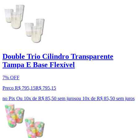
Double Trio Cilindro Transparente
Tampa E Base Flexível
7% OFF
Preço R$ 795,15
R$
795
,
15
no Pix
Ou 10x de R$ 85,50 sem juros
ou
10
x de
R$ 85,50
sem juros