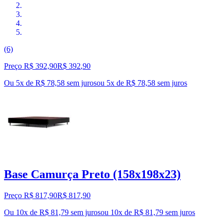
(6)
Preço R$ 392,90
R$
392
,
90
Ou 5x de R$ 78,58 sem juros
ou
5
x de
R$ 78,58
sem juros
Base Camurça Preto (158x198x23)
Preço R$ 817,90
R$
817
,
90
Ou 10x de R$ 81,79 sem juros
ou
10
x de
R$ 81,79
sem juros