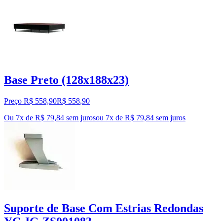
Base Preto (128x188x23)
Preço R$ 558,90
R$
558
,
90
Ou 7x de R$ 79,84 sem juros
ou
7
x de
R$ 79,84
sem juros
Suporte de Base Com Estrias Redondas