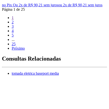
no Pix
Ou 2x de R$ 90,21 sem juros
ou
2
x de
R$ 90,21
sem juros
Página
1
de
25
1
2
3
4
5
...
25
Próximo
Consultas Relacionadas
tomada eletrica baseport media