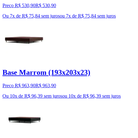
Preço R$ 530,90
R$
530
,
90
Ou 7x de R$ 75,84 sem juros
ou
7
x de
R$ 75,84
sem juros
Base Marrom (193x203x23)
Preço R$ 963,90
R$
963
,
90
Ou 10x de R$ 96,39 sem juros
ou
10
x de
R$ 96,39
sem juros