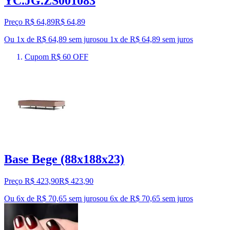
YC.JG.ZS001083
Preço R$ 64,89
R$
64
,
89
Ou 1x de R$ 64,89 sem juros
ou
1
x de
R$ 64,89
sem juros
Cupom R$ 60 OFF
Base Bege (88x188x23)
Preço R$ 423,90
R$
423
,
90
Ou 6x de R$ 70,65 sem juros
ou
6
x de
R$ 70,65
sem juros