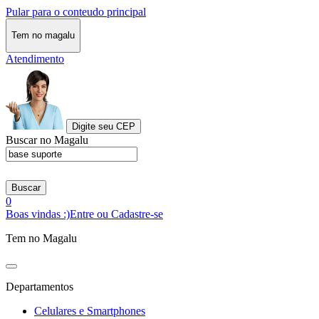
Pular para o conteudo principal
Tem no magalu
Atendimento
Digite seu CEP
Buscar no Magalu
Buscar
0
Boas vindas :)
Entre ou Cadastre-se
Tem no Magalu
Departamentos
Celulares e Smartphones