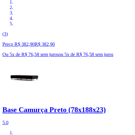
(3)
Preço R$ 382,90
R$
382
,
90
Ou 5x de R$ 76,58 sem juros
ou
5
x de
R$ 76,58
sem juros
Base Camurça Preto (78x188x23)
5.0