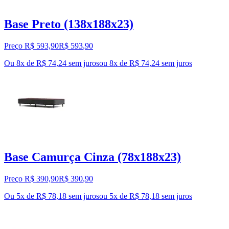
Base Preto (138x188x23)
Preço R$ 593,90
R$
593
,
90
Ou 8x de R$ 74,24 sem juros
ou
8
x de
R$ 74,24
sem juros
Base Camurça Cinza (78x188x23)
Preço R$ 390,90
R$
390
,
90
Ou 5x de R$ 78,18 sem juros
ou
5
x de
R$ 78,18
sem juros