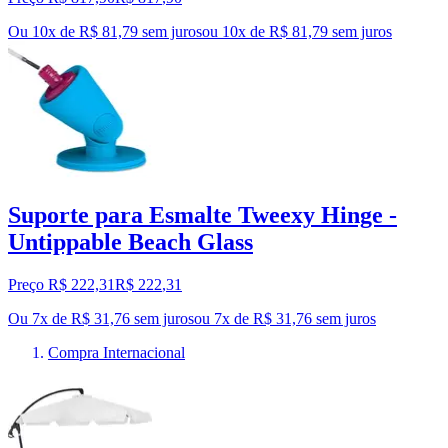
Ou 10x de R$ 81,79 sem juros
ou
10
x de
R$ 81,79
sem juros
Suporte para Esmalte Tweexy Hinge -
Untippable Beach Glass
Preço R$ 222,31
R$
222
,
31
Ou 7x de R$ 31,76 sem juros
ou
7
x de
R$ 31,76
sem juros
Compra Internacional