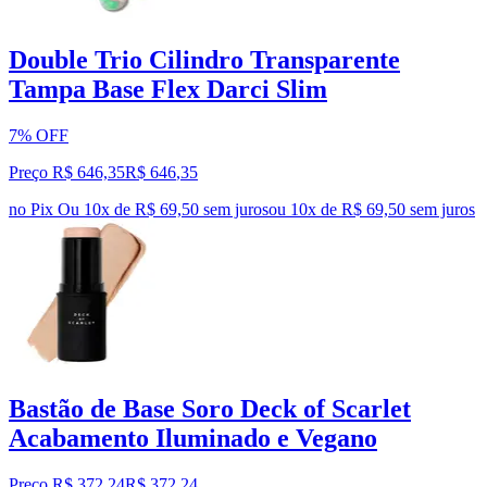
Double Trio Cilindro Transparente
Tampa Base Flex Darci Slim
7% OFF
Preço R$ 646,35
R$
646
,
35
no Pix
Ou 10x de R$ 69,50 sem juros
ou
10
x de
R$ 69,50
sem juros
Bastão de Base Soro Deck of Scarlet
Acabamento Iluminado e Vegano
Preço R$ 372,24
R$
372
,
24