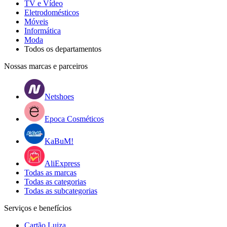
TV e Vídeo
Eletrodomésticos
Móveis
Informática
Moda
Todos os departamentos
Nossas marcas e parceiros
Netshoes
Epoca Cosméticos
KaBuM!
AliExpress
Todas as marcas
Todas as categorias
Todas as subcategorias
Serviços e benefícios
Cartão Luiza