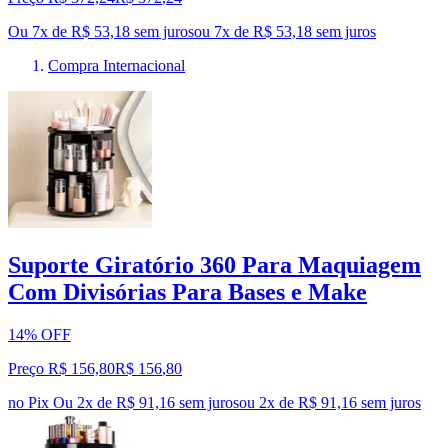
Ou 7x de R$ 53,18 sem juros
ou
7
x de
R$ 53,18
sem juros
Compra Internacional
Suporte Giratório 360 Para Maquiagem
Com Divisórias Para Bases e Make
14% OFF
Preço R$ 156,80
R$
156
,
80
no Pix
Ou 2x de R$ 91,16 sem juros
ou
2
x de
R$ 91,16
sem juros