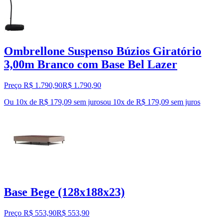
Ombrellone Suspenso Búzios Giratório
3,00m Branco com Base Bel Lazer
Preço R$ 1.790,90
R$
1.790
,
90
Ou 10x de R$ 179,09 sem juros
ou
10
x de
R$ 179,09
sem juros
Base Bege (128x188x23)
Preço R$ 553,90
R$
553
,
90