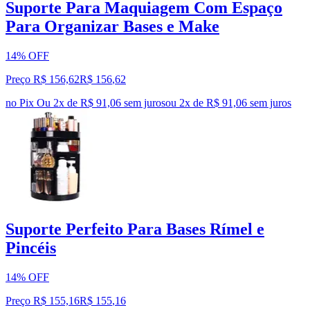
Suporte Para Maquiagem Com Espaço
Para Organizar Bases e Make
14% OFF
Preço R$ 156,62
R$
156
,
62
no Pix
Ou 2x de R$ 91,06 sem juros
ou
2
x de
R$ 91,06
sem juros
Suporte Perfeito Para Bases Rímel e
Pincéis
14% OFF
Preço R$ 155,16
R$
155
,
16