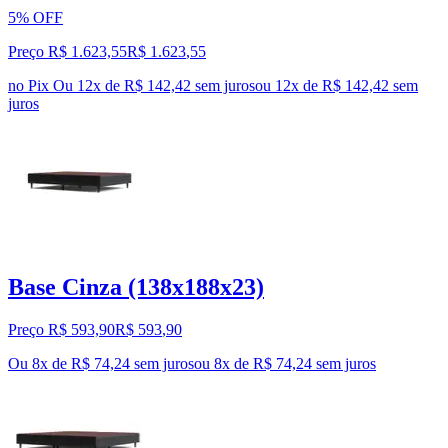
5% OFF
Preço R$ 1.623,55
R$
1.623
,
55
no Pix
Ou 12x de R$ 142,42 sem juros
ou
12
x de
R$ 142,42
sem
juros
Base Cinza (138x188x23)
Preço R$ 593,90
R$
593
,
90
Ou 8x de R$ 74,24 sem juros
ou
8
x de
R$ 74,24
sem juros