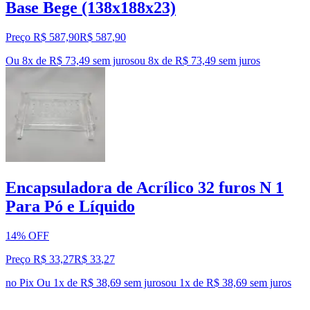
Base Bege (138x188x23)
Preço R$ 587,90
R$
587
,
90
Ou 8x de R$ 73,49 sem juros
ou
8
x de
R$ 73,49
sem juros
Encapsuladora de Acrílico 32 furos N 1
Para Pó e Líquido
14% OFF
Preço R$ 33,27
R$
33
,
27
no Pix
Ou 1x de R$ 38,69 sem juros
ou
1
x de
R$ 38,69
sem juros