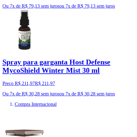
Ou 7x de R$ 79,13 sem juros
ou
7
x de
R$ 79,13
sem juros
Spray para garganta Host Defense
MycoShield Winter Mist 30 ml
Preço R$ 211,97
R$
211
,
97
Ou 7x de R$ 30,28 sem juros
ou
7
x de
R$ 30,28
sem juros
Compra Internacional