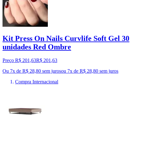
Kit Press On Nails Curvlife Soft Gel 30
unidades Red Ombre
Preço R$ 201,63
R$
201
,
63
Ou 7x de R$ 28,80 sem juros
ou
7
x de
R$ 28,80
sem juros
Compra Internacional