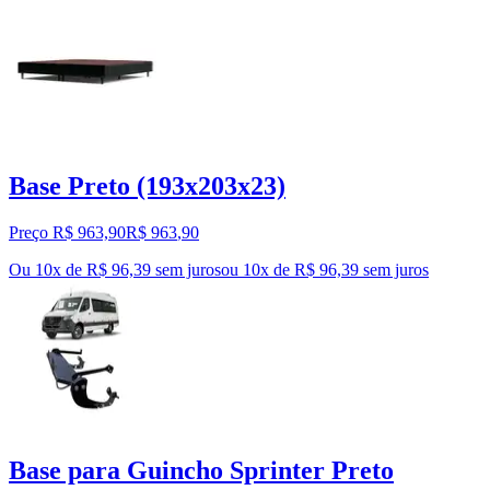
Base Preto (193x203x23)
Preço R$ 963,90
R$
963
,
90
Ou 10x de R$ 96,39 sem juros
ou
10
x de
R$ 96,39
sem juros
Base para Guincho Sprinter Preto