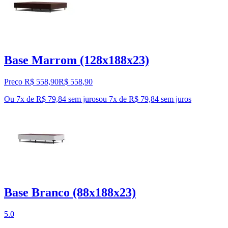
Base Marrom (128x188x23)
Preço R$ 558,90
R$
558
,
90
Ou 7x de R$ 79,84 sem juros
ou
7
x de
R$ 79,84
sem juros
Base Branco (88x188x23)
5.0