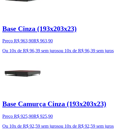
Base Cinza (193x203x23)
Preço R$ 963,90
R$
963
,
90
Ou 10x de R$ 96,39 sem juros
ou
10
x de
R$ 96,39
sem juros
Base Camurça Cinza (193x203x23)
Preço R$ 925,90
R$
925
,
90
Ou 10x de R$ 92,59 sem juros
ou
10
x de
R$ 92,59
sem juros