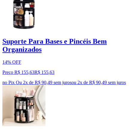
Suporte Para Bases e Pincéis Bem
Organizados
14% OFF
Preço R$ 155,63
R$
155
,
63
no Pix
Ou 2x de R$ 90,49 sem juros
ou
2
x de
R$ 90,49
sem juros