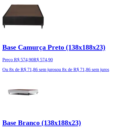
Base Camurça Preto (138x188x23)
Preço R$ 574,90
R$
574
,
90
Ou 8x de R$ 71,86 sem juros
ou
8
x de
R$ 71,86
sem juros
Base Branco (138x188x23)