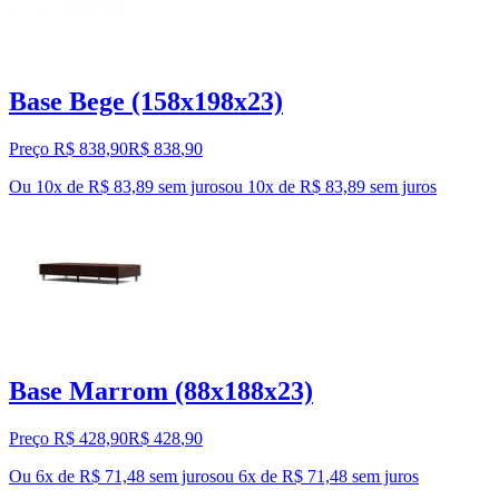
Base Bege (158x198x23)
Preço R$ 838,90
R$
838
,
90
Ou 10x de R$ 83,89 sem juros
ou
10
x de
R$ 83,89
sem juros
Base Marrom (88x188x23)
Preço R$ 428,90
R$
428
,
90
Ou 6x de R$ 71,48 sem juros
ou
6
x de
R$ 71,48
sem juros