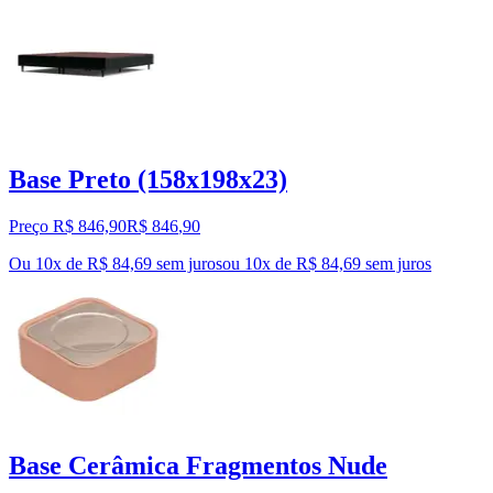
Base Preto (158x198x23)
Preço R$ 846,90
R$
846
,
90
Ou 10x de R$ 84,69 sem juros
ou
10
x de
R$ 84,69
sem juros
Base Cerâmica Fragmentos Nude