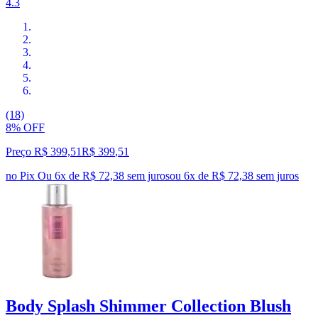
4.3
(18)
8% OFF
Preço R$ 399,51
R$
399
,
51
no Pix
Ou 6x de R$ 72,38 sem juros
ou
6
x de
R$ 72,38
sem juros
Body Splash Shimmer Collection Blush