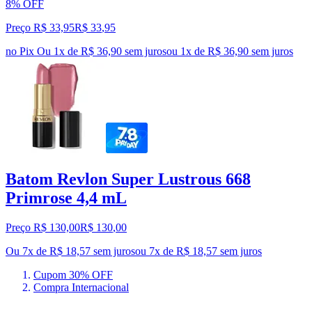
8% OFF
Preço R$ 33,95
R$
33
,
95
no Pix
Ou 1x de R$ 36,90 sem juros
ou
1
x de
R$ 36,90
sem juros
Batom Revlon Super Lustrous 668
Primrose 4,4 mL
Preço R$ 130,00
R$
130
,
00
Ou 7x de R$ 18,57 sem juros
ou
7
x de
R$ 18,57
sem juros
Cupom 30% OFF
Compra Internacional