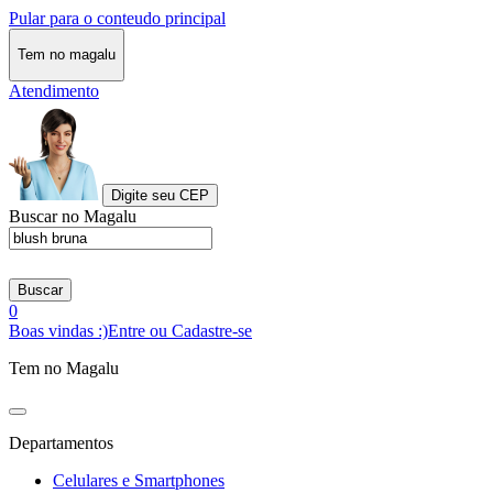
Pular para o conteudo principal
Tem no magalu
Atendimento
Digite seu CEP
Buscar no Magalu
Buscar
0
Boas vindas :)
Entre ou Cadastre-se
Tem no Magalu
Departamentos
Celulares e Smartphones