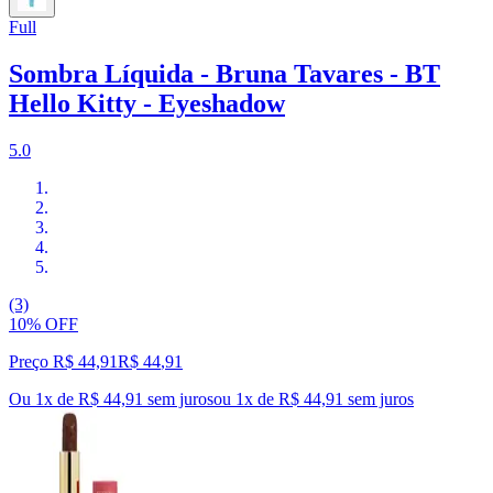
Full
Sombra Líquida - Bruna Tavares - BT
Hello Kitty - Eyeshadow
5.0
(3)
10% OFF
Preço R$ 44,91
R$
44
,
91
Ou 1x de R$ 44,91 sem juros
ou
1
x de
R$ 44,91
sem juros