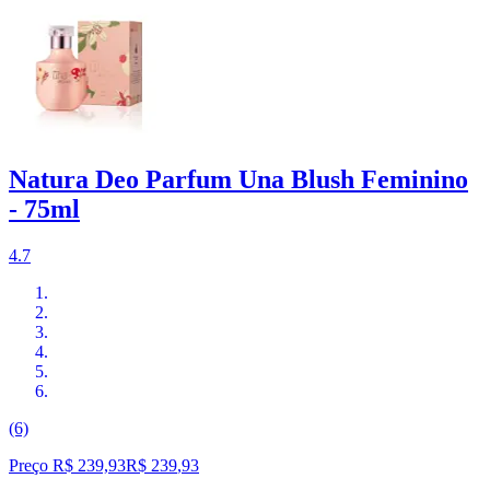
Natura Deo Parfum Una Blush Feminino
- 75ml
4.7
(6)
Preço R$ 239,93
R$
239
,
93