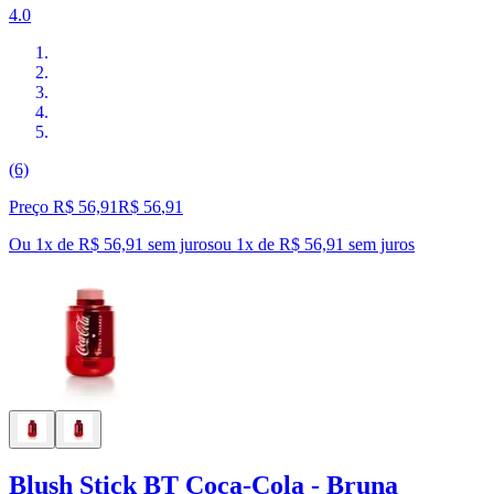
4.0
(6)
Preço R$ 56,91
R$
56
,
91
Ou 1x de R$ 56,91 sem juros
ou
1
x de
R$ 56,91
sem juros
Blush Stick BT Coca-Cola - Bruna