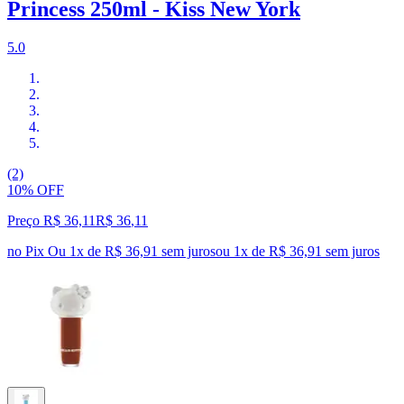
Princess 250ml - Kiss New York
5.0
(2)
10% OFF
Preço R$ 36,11
R$
36
,
11
no Pix
Ou 1x de R$ 36,91 sem juros
ou
1
x de
R$ 36,91
sem juros