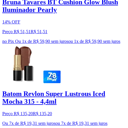
Bruna Tavares BT Cushion Glow Blush
Iluminador Pearly
14% OFF
Preço R$ 51,51
R$
51
,
51
no Pix
Ou 1x de R$ 59,90 sem juros
ou
1
x de
R$ 59,90
sem juros
Batom Revlon Super Lustrous Iced
Mocha 315 - 4,4ml
Preço R$ 135,20
R$
135
,
20
Ou 7x de R$ 19,31 sem juros
ou
7
x de
R$ 19,31
sem juros