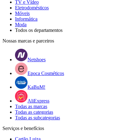
TV e Vídeo
Eletrodomésticos
Móveis
Informática
Moda
Todos os departamentos
Nossas marcas e parceiros
Netshoes
Epoca Cosméticos
KaBuM!
AliExpress
Todas as marcas
Todas as categorias
Todas as subcategorias
Serviços e benefícios
Cartão Luiza