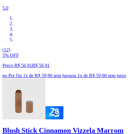
5.0
(12)
5% OFF
Preço R$ 56,91
R$
56
,
91
no Pix
Ou 1x de R$ 59,90 sem juros
ou
1
x de
R$ 59,90
sem juros
Blush Stick Cinnamon Vizzela Marrom