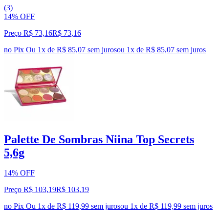
(3)
14% OFF
Preço R$ 73,16
R$
73
,
16
no Pix
Ou 1x de R$ 85,07 sem juros
ou
1
x de
R$ 85,07
sem juros
Palette De Sombras Niina Top Secrets
5,6g
14% OFF
Preço R$ 103,19
R$
103
,
19
no Pix
Ou 1x de R$ 119,99 sem juros
ou
1
x de
R$ 119,99
sem juros