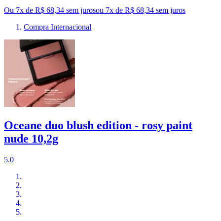
Ou 7x de R$ 68,34 sem juros
ou
7
x de
R$ 68,34
sem juros
Compra Internacional
Oceane duo blush edition - rosy paint
nude 10,2g
5.0