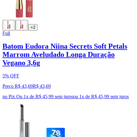
+2
Full
Batom Eudora Niina Secrets Soft Petals
Marrom Aveludado Longa Duração
Vegano 3,6g
5% OFF
Preço R$ 43,69
R$
43
,
69
no Pix
Ou 1x de R$ 45,99 sem juros
ou
1
x de
R$ 45,99
sem juros