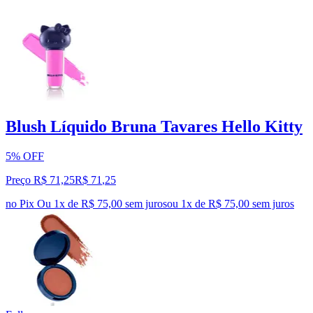
Blush Líquido Bruna Tavares Hello Kitty
5% OFF
Preço R$ 71,25
R$
71
,
25
no Pix
Ou 1x de R$ 75,00 sem juros
ou
1
x de
R$ 75,00
sem juros