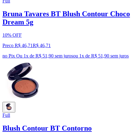
Full
Bruna Tavares BT Blush Contour Choco
Dream 5g
10% OFF
Preço R$ 46,71
R$
46
,
71
no Pix
Ou 1x de R$ 51,90 sem juros
ou
1
x de
R$ 51,90
sem juros
Full
Blush Contour BT Contorno