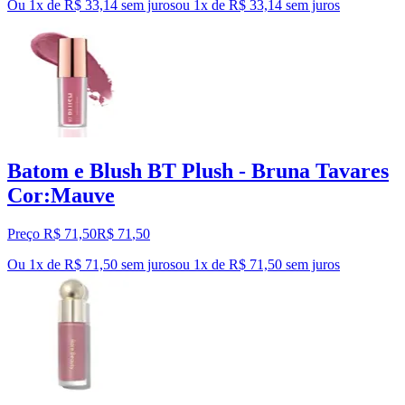
Ou 1x de R$ 33,14 sem juros
ou
1
x de
R$ 33,14
sem juros
Batom e Blush BT Plush - Bruna Tavares
Cor:Mauve
Preço R$ 71,50
R$
71
,
50
Ou 1x de R$ 71,50 sem juros
ou
1
x de
R$ 71,50
sem juros