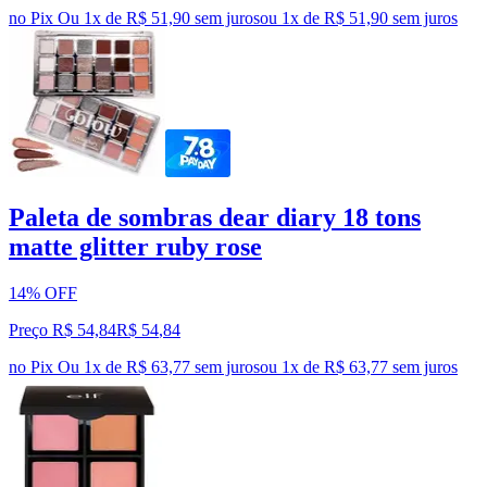
no Pix
Ou 1x de R$ 51,90 sem juros
ou
1
x de
R$ 51,90
sem juros
Paleta de sombras dear diary 18 tons
matte glitter ruby rose
14% OFF
Preço R$ 54,84
R$
54
,
84
no Pix
Ou 1x de R$ 63,77 sem juros
ou
1
x de
R$ 63,77
sem juros