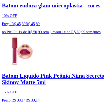
Batom eudora glam microplastia - cores
10% OFF
Preço R$ 45,89
R$
45
,
89
no Pix
Ou 1x de R$ 50,99 sem juros
ou
1
x de
R$ 50,99
sem juros
Batom Líquido Pink Peônia Niina Secrets
Skinny Matte 5ml
15% OFF
Preço R$ 33,14
R$
33
,
14