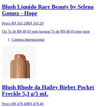
Blush Líquido Rare Beauty by Selena
Gomez - Hope
Preço R$ 343,20
R$
343
,
20
Ou 7x de R$ 49,03 sem juros
ou
7
x de
R$ 49,03
sem juros
Compra Internacional
Blush Rhode da Hailey Bieber Pocket
Freckle 5,3 g/5 mL
Preço R$ 478,40
R$
478
,
40