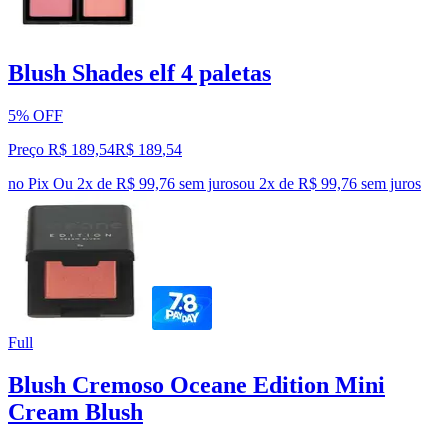
Blush Shades elf 4 paletas
5% OFF
Preço R$ 189,54
R$
189
,
54
no Pix
Ou 2x de R$ 99,76 sem juros
ou
2
x de
R$ 99,76
sem juros
Full
Blush Cremoso Oceane Edition Mini
Cream Blush