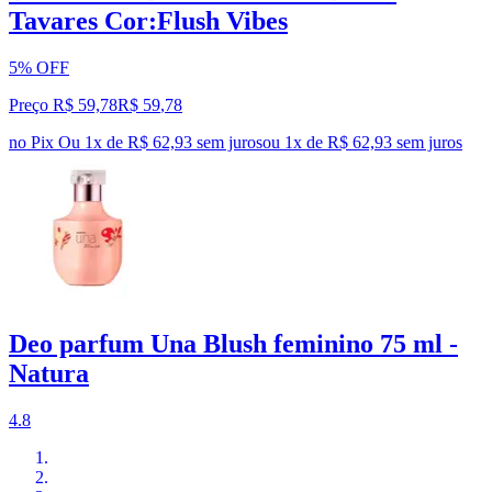
Tavares Cor:Flush Vibes
5% OFF
Preço R$ 59,78
R$
59
,
78
no Pix
Ou 1x de R$ 62,93 sem juros
ou
1
x de
R$ 62,93
sem juros
Deo parfum Una Blush feminino 75 ml -
Natura
4.8