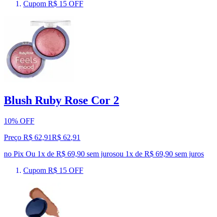
Cupom R$ 15 OFF
Blush Ruby Rose Cor 2
10% OFF
Preço R$ 62,91
R$
62
,
91
no Pix
Ou 1x de R$ 69,90 sem juros
ou
1
x de
R$ 69,90
sem juros
Cupom R$ 15 OFF