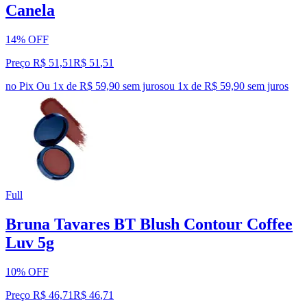
Canela
14% OFF
Preço R$ 51,51
R$
51
,
51
no Pix
Ou 1x de R$ 59,90 sem juros
ou
1
x de
R$ 59,90
sem juros
Full
Bruna Tavares BT Blush Contour Coffee
Luv 5g
10% OFF
Preço R$ 46,71
R$
46
,
71