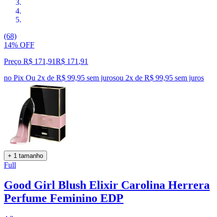
(68)
14% OFF
Preço R$ 171,91
R$
171
,
91
no Pix
Ou 2x de R$ 99,95 sem juros
ou
2
x de
R$ 99,95
sem juros
+ 1 tamanho
Full
Good Girl Blush Elixir Carolina Herrera
Perfume Feminino EDP