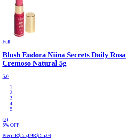
Full
Blush Eudora Niina Secrets Daily Rosa
Cremoso Natural 5g
5.0
(3)
5% OFF
Preço R$ 55,09
R$
55
,
09