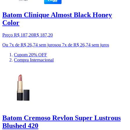
Batom Clinique Almost Black Honey
Color
Preço R$ 187,20
R$
187
,
20
Ou 7x de R$ 26,74 sem juros
ou
7
x de
R$ 26,74
sem juros
Cupom 20% OFF
Compra Internacional
Batom Cremoso Revlon Super Lustrous
Blushed 420