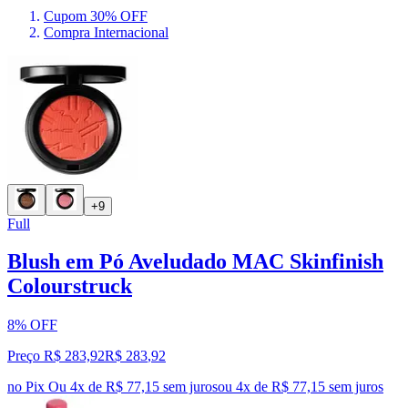
Cupom 30% OFF
Compra Internacional
+9
Full
Blush em Pó Aveludado MAC Skinfinish
Colourstruck
8% OFF
Preço R$ 283,92
R$
283
,
92
no Pix
Ou 4x de R$ 77,15 sem juros
ou
4
x de
R$ 77,15
sem juros