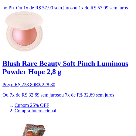
no Pix
Ou 1x de R$ 57,99 sem juros
ou
1
x de
R$ 57,99
sem juros
Blush Rare Beauty Soft Pinch Luminous
Powder Hope 2,8 g
Preço R$ 228,80
R$
228
,
80
Ou 7x de R$ 32,69 sem juros
ou
7
x de
R$ 32,69
sem juros
Cupom 25% OFF
Compra Internacional