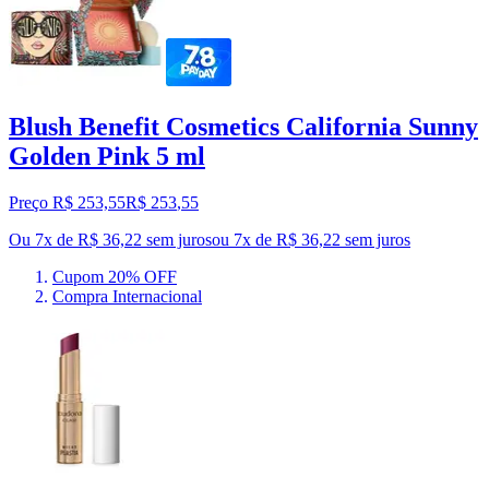
Blush Benefit Cosmetics California Sunny
Golden Pink 5 ml
Preço R$ 253,55
R$
253
,
55
Ou 7x de R$ 36,22 sem juros
ou
7
x de
R$ 36,22
sem juros
Cupom 20% OFF
Compra Internacional