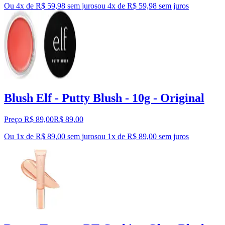
Ou 4x de R$ 59,98 sem juros
ou
4
x de
R$ 59,98
sem juros
Blush Elf - Putty Blush - 10g - Original
Preço R$ 89,00
R$
89
,
00
Ou 1x de R$ 89,00 sem juros
ou
1
x de
R$ 89,00
sem juros