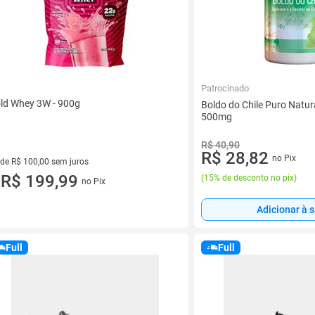
Patrocinado
ld Whey 3W - 900g
Boldo do Chile Puro Natur
500mg
R$ 40,90
R$ 28,82
no Pix
 de R$ 100,00 sem juros
ez de R$ 100,00 sem juros
R$ 199,99
(
15% de desconto no pix
)
no Pix
u
Adicionar à 
Full
Full