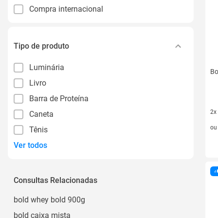
Compra internacional
Tipo de produto
Luminária
Bo
Livro
Barra de Proteína
2x
Caneta
2 v
o
Tênis
Ver todos
Consultas Relacionadas
bold whey bold 900g
bold caixa mista