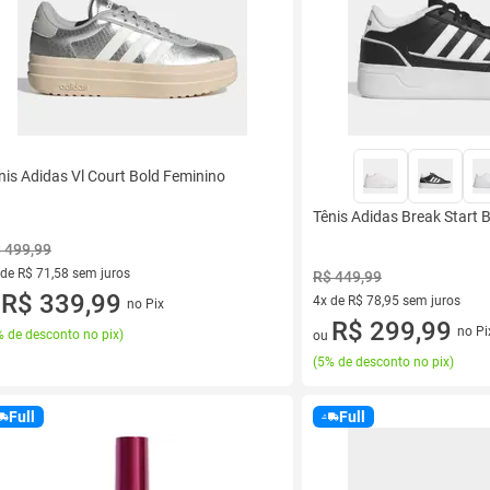
nis Adidas Vl Court Bold Feminino
Tênis Adidas Break Start 
 499,99
 de R$ 71,58 sem juros
R$ 449,99
ez de R$ 71,58 sem juros
R$ 339,99
4x de R$ 78,95 sem juros
no Pix
u
4 vez de R$ 78,95 sem juros
R$ 299,99
no Pi
 de desconto no pix
)
ou
(
5% de desconto no pix
)
Full
Full