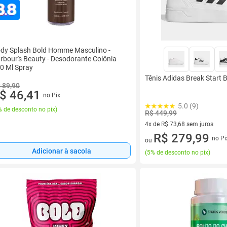
dy Splash Bold Homme Masculino -
rbour's Beauty - Desodorante Colônia
0 Ml Spray
Tênis Adidas Break Start 
 89,90
$ 46,41
no Pix
5.0 (9)
 de desconto no pix
)
R$ 449,99
4x de R$ 73,68 sem juros
4 vez de R$ 73,68 sem juros
R$ 279,99
no Pi
ou
Adicionar à sacola
(
5% de desconto no pix
)