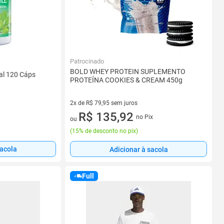
Patrocinado
BOLD WHEY PROTEIN SUPLEMENTO
al 120 Cáps
PROTEÍNA COOKIES & CREAM 450g
2x de R$ 79,95 sem juros
2 vez de R$ 79,95 sem juros
R$ 135,92
no Pix
ou
(
15% de desconto no pix
)
sacola
Adicionar à sacola
Full