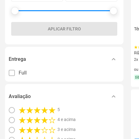
APLICAR FILTRO
Tê
R$
Entrega
2x
2 v
o
Full
Avaliação
5
4 e acima
3 e acima