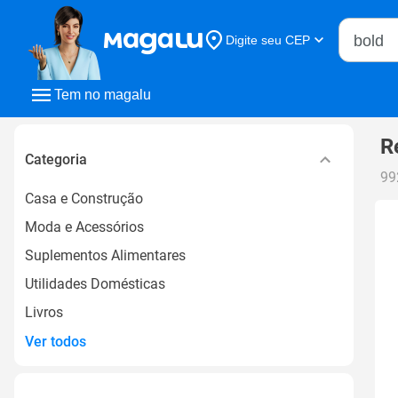
Buscar n
Digite seu CEP
Buscar
Tem no magalu
R
Categoria
99
Casa e Construção
Moda e Acessórios
Suplementos Alimentares
Utilidades Domésticas
Livros
Ver todos