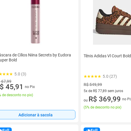
scara de Cílios Niina Secrets by Eudora
Tênis Adidas Vl Court Bol
Super Bold
5.0 (3)
5.0 (27)
 67,99
R$ 549,99
$ 45,91
no Pix
5x de R$ 77,89 sem juros
 de desconto no pix
)
5 vez de R$ 77,89 sem juros
R$ 369,99
no Pi
ou
(
5% de desconto no pix
)
Adicionar à sacola
Full
Full