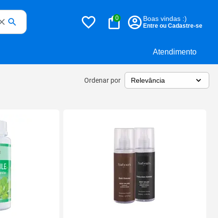
0
Boas vindas :)
Entre ou Cadastre-se
Atendimento
Ordenar por