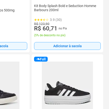
Kit Body Splash Bold e Seduction Homme
Barbours 200ml
áps 500mg
3.9 (30)
R$ 123,90
R$ 60,71
no Pix
(
5% de desconto no pix
)
Adicionar à sacola
sacola
Full