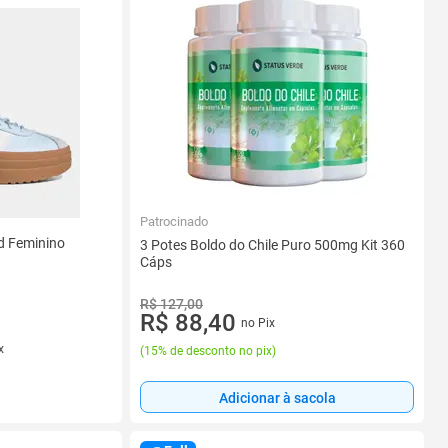
Patrocinado
ld Feminino
3 Potes Boldo do Chile Puro 500mg Kit 360
Cáps
R$ 127,00
R$ 88,40
no Pix
x
(
15% de desconto no pix
)
Adicionar à sacola