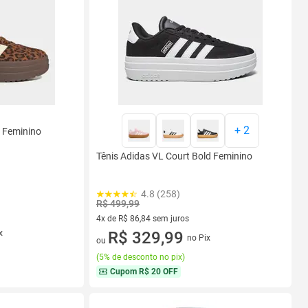
+
2
d Feminino
Tênis Adidas VL Court Bold Feminino
4.8 (258)
R$ 499,99
4x de R$ 86,84 sem juros
4 vez de R$ 86,84 sem juros
R$ 329,99
x
no Pix
ou
(
5% de desconto no pix
)
Cupom
R$ 20 OFF