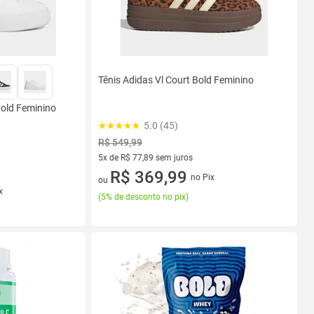
Tênis Adidas Vl Court Bold Feminino
Bold Feminino
5.0 (45)
R$ 549,99
5x de R$ 77,89 sem juros
5 vez de R$ 77,89 sem juros
R$ 369,99
no Pix
ou
x
(
5% de desconto no pix
)