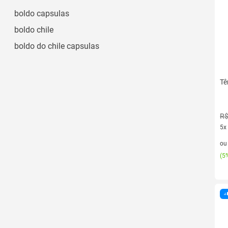
boldo capsulas
boldo chile
boldo do chile capsulas
Tê
R$
5x
5 v
o
(
5%