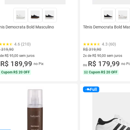
nis Democrata Bold Masculino
Tênis Democrata Bold Mas
4.6 (210)
4.3 (60)
 319,90
R$ 319,90
 de R$ 95,00 sem juros
2x de R$ 90,00 sem juros
ez de R$ 95,00 sem juros
R$ 189,99
2 vez de R$ 90,00 sem juros
R$ 179,99
no Pix
no Pi
u
ou
Cupom
R$ 20 OFF
Cupom
R$ 20 OFF
Full