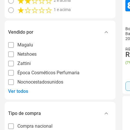
2 e acima
1 e acima
Bo
Vendido por
Ba
20
Magalu
R$
R
Netshoes
Zattini
(
7%
Época Cosméticos Perfumaria
Nocnocestadosunidos
Ver todos
Tipo de compra
Compra nacional