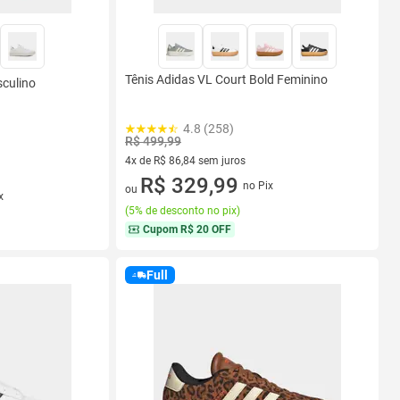
Tênis Adidas VL Court Bold Feminino
culino
4.8 (258)
R$ 499,99
4x de R$ 86,84 sem juros
4 vez de R$ 86,84 sem juros
R$ 329,99
no Pix
ou
x
(
5% de desconto no pix
)
Cupom
R$ 20 OFF
Full