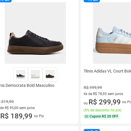
Tênis Adidas VL Court Bo
nis Democrata Bold Masculino
R$ 499,99
4x de R$ 78,95 sem juros
4 vez de R$ 78,95 sem juros
R$ 299,99
 319,90
no Pi
ou
 de R$ 95,00 sem juros
(
5% de desconto no pix
)
ez de R$ 95,00 sem juros
R$ 189,99
no Pix
Cupom
R$ 20 OFF
u