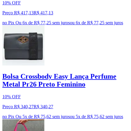
10% OFF
Preço R$ 417,13
R$
417
,
13
no Pix
Ou 6x de R$ 77,25 sem juros
ou
6
x de
R$ 77,25
sem juros
Bolsa Crossbody Easy Lança Perfume
Metal Pr26 Preto Feminino
10% OFF
Preço R$ 340,27
R$
340
,
27
no Pix
Ou 5x de R$ 75,62 sem juros
ou
5
x de
R$ 75,62
sem juros