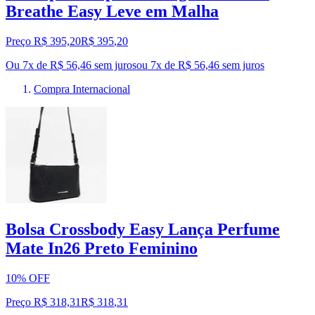
Breathe Easy Leve em Malha
Preço R$ 395,20
R$
395
,
20
Ou 7x de R$ 56,46 sem juros
ou
7
x de
R$ 56,46
sem juros
Compra Internacional
Bolsa Crossbody Easy Lança Perfume
Mate In26 Preto Feminino
10% OFF
Preço R$ 318,31
R$
318
,
31