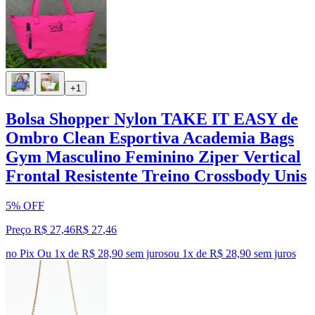
+1
Bolsa Shopper Nylon TAKE IT EASY de
Ombro Clean Esportiva Academia Bags
Gym Masculino Feminino Ziper Vertical
Frontal Resistente Treino Crossbody Unis
5% OFF
Preço R$ 27,46
R$
27
,
46
no Pix
Ou 1x de R$ 28,90 sem juros
ou
1
x de
R$ 28,90
sem juros