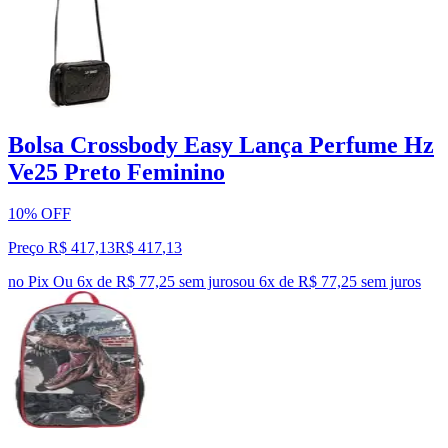
Bolsa Crossbody Easy Lança Perfume Hz
Ve25 Preto Feminino
10% OFF
Preço R$ 417,13
R$
417
,
13
no Pix
Ou 6x de R$ 77,25 sem juros
ou
6
x de
R$ 77,25
sem juros