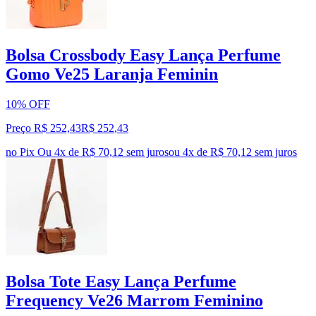
Bolsa Crossbody Easy Lança Perfume
Gomo Ve25 Laranja Feminin
10% OFF
Preço R$ 252,43
R$
252
,
43
no Pix
Ou 4x de R$ 70,12 sem juros
ou
4
x de
R$ 70,12
sem juros
Bolsa Tote Easy Lança Perfume
Frequency Ve26 Marrom Feminino