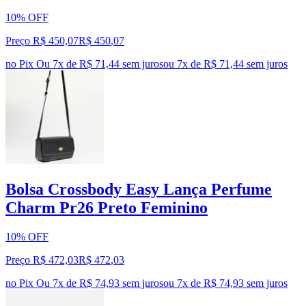
10% OFF
Preço R$ 450,07
R$
450
,
07
no Pix
Ou 7x de R$ 71,44 sem juros
ou
7
x de
R$ 71,44
sem juros
Bolsa Crossbody Easy Lança Perfume
Charm Pr26 Preto Feminino
10% OFF
Preço R$ 472,03
R$
472
,
03
no Pix
Ou 7x de R$ 74,93 sem juros
ou
7
x de
R$ 74,93
sem juros