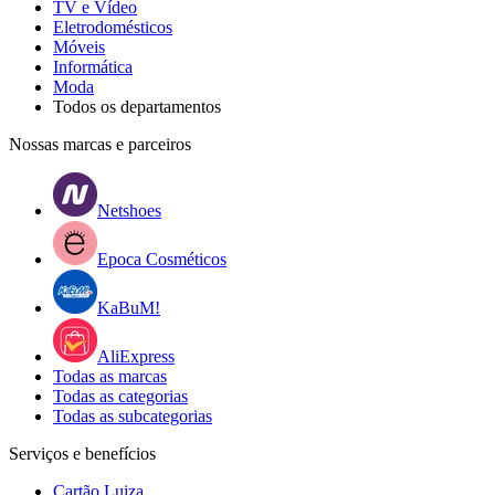
TV e Vídeo
Eletrodomésticos
Móveis
Informática
Moda
Todos os departamentos
Nossas marcas e parceiros
Netshoes
Epoca Cosméticos
KaBuM!
AliExpress
Todas as marcas
Todas as categorias
Todas as subcategorias
Serviços e benefícios
Cartão Luiza