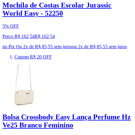
Mochila de Costas Escolar Jurassic
World Easy - 52250
5% OFF
Preço R$ 162,54
R$
162
,
54
no Pix
Ou 2x de R$ 85,55 sem juros
ou
2
x de
R$ 85,55
sem juros
Cupom R$ 20 OFF
Bolsa Crossbody Easy Lança Perfume Hz
Ve25 Branco Feminino