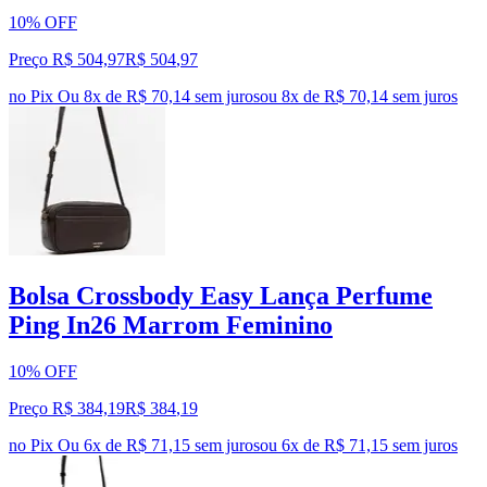
10% OFF
Preço R$ 504,97
R$
504
,
97
no Pix
Ou 8x de R$ 70,14 sem juros
ou
8
x de
R$ 70,14
sem juros
Bolsa Crossbody Easy Lança Perfume
Ping In26 Marrom Feminino
10% OFF
Preço R$ 384,19
R$
384
,
19
no Pix
Ou 6x de R$ 71,15 sem juros
ou
6
x de
R$ 71,15
sem juros