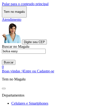
Pular para o conteudo principal
Tem no magalu
Atendimento
Digite seu CEP
Buscar no Magalu
Buscar
0
Boas vindas :)
Entre ou Cadastre-se
Tem no Magalu
Departamentos
Celulares e Smartphones