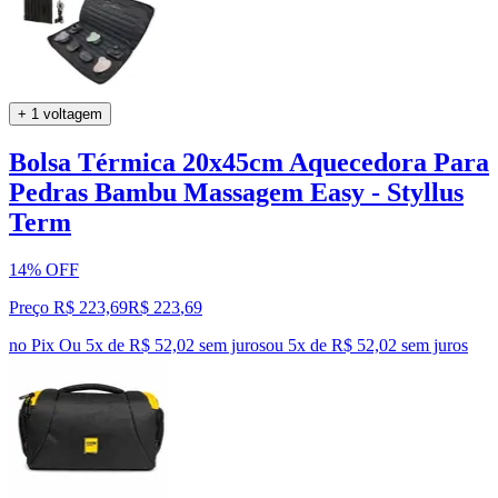
+ 1 voltagem
Bolsa Térmica 20x45cm Aquecedora Para
Pedras Bambu Massagem Easy - Styllus
Term
14% OFF
Preço R$ 223,69
R$
223
,
69
no Pix
Ou 5x de R$ 52,02 sem juros
ou
5
x de
R$ 52,02
sem juros