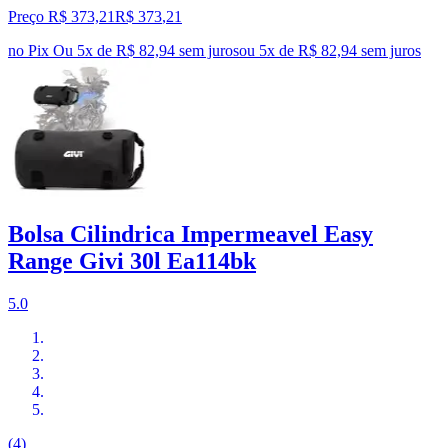
Preço R$ 373,21
R$
373
,
21
no Pix
Ou 5x de R$ 82,94 sem juros
ou
5
x de
R$ 82,94
sem juros
Bolsa Cilindrica Impermeavel Easy
Range Givi 30l Ea114bk
5.0
(4)