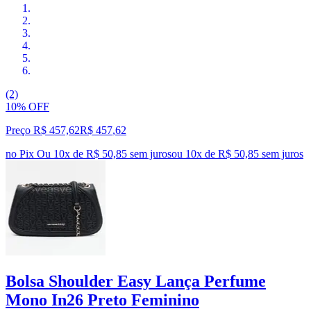
(2)
10% OFF
Preço R$ 457,62
R$
457
,
62
no Pix
Ou 10x de R$ 50,85 sem juros
ou
10
x de
R$ 50,85
sem juros
Bolsa Shoulder Easy Lança Perfume
Mono In26 Preto Feminino