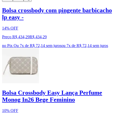
Bolsa crossbody com pingente barbicacho
lp easy -
14% OFF
Preço R$ 434,29
R$
434
,
29
no Pix
Ou 7x de R$ 72,14 sem juros
ou
7
x de
R$ 72,14
sem juros
Bolsa Crossbody Easy Lança Perfume
Monog In26 Bege Feminino
10% OFF