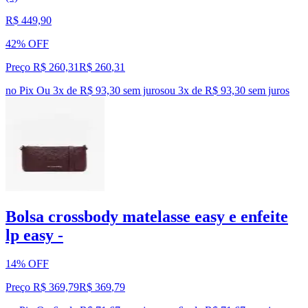
R$ 449,90
42% OFF
Preço R$ 260,31
R$
260
,
31
no Pix
Ou 3x de R$ 93,30 sem juros
ou
3
x de
R$ 93,30
sem juros
Bolsa crossbody matelasse easy e enfeite
lp easy -
14% OFF
Preço R$ 369,79
R$
369
,
79