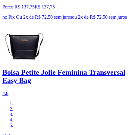
Preço R$ 137,75
R$
137
,
75
no Pix
Ou 2x de R$ 72,50 sem juros
ou
2
x de
R$ 72,50
sem juros
Bolsa Petite Jolie Feminina Transversal
Easy Bag
4.8