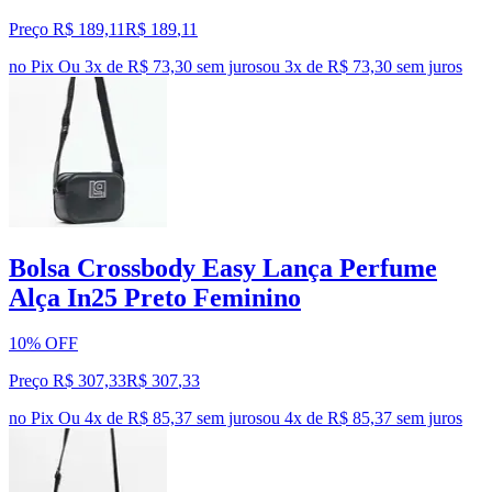
Preço R$ 189,11
R$
189
,
11
no Pix
Ou 3x de R$ 73,30 sem juros
ou
3
x de
R$ 73,30
sem juros
Bolsa Crossbody Easy Lança Perfume
Alça In25 Preto Feminino
10% OFF
Preço R$ 307,33
R$
307
,
33
no Pix
Ou 4x de R$ 85,37 sem juros
ou
4
x de
R$ 85,37
sem juros