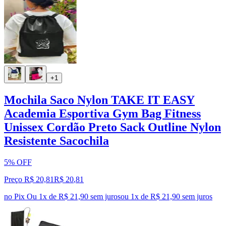
+1
Mochila Saco Nylon TAKE IT EASY
Academia Esportiva Gym Bag Fitness
Unissex Cordão Preto Sack Outline Nylon
Resistente Sacochila
5% OFF
Preço R$ 20,81
R$
20
,
81
no Pix
Ou 1x de R$ 21,90 sem juros
ou
1
x de
R$ 21,90
sem juros