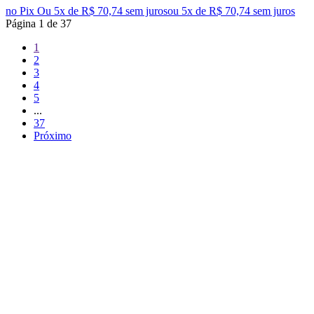
no Pix
Ou 5x de R$ 70,74 sem juros
ou
5
x de
R$ 70,74
sem juros
Página
1
de
37
1
2
3
4
5
...
37
Próximo