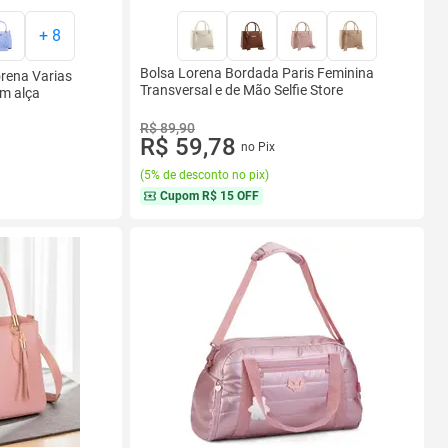
+
8
Bolsa Lorena Bordada Paris Feminina
orena Varias
Transversal e de Mão Selfie Store
m alça
R$ 89,90
R$ 59,78
no Pix
(
5% de desconto no pix
)
Cupom
R$ 15 OFF