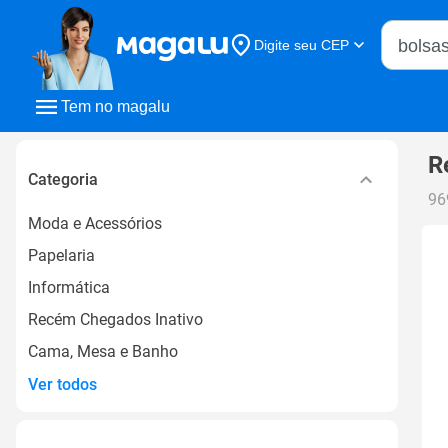
Buscar n
Digite seu CEP
Buscar
Tem no magalu
R
Categoria
96
Moda e Acessórios
Papelaria
Informática
Recém Chegados Inativo
Cama, Mesa e Banho
Ver todos