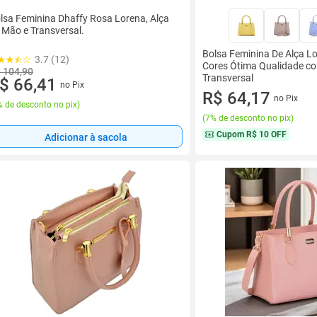
lsa Feminina Dhaffy Rosa Lorena, Alça
 Mão e Transversal.
Bolsa Feminina De Alça L
3.7 (12)
Cores Ótima Qualidade co
 104,90
Transversal
$ 66,41
no Pix
R$ 64,17
no Pix
 de desconto no pix
)
(
7% de desconto no pix
)
Cupom
R$ 10 OFF
Adicionar à sacola