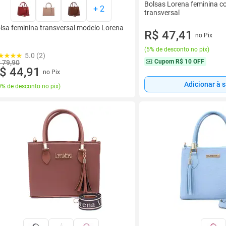
Bolsas Lorena feminina c
+
2
transversal
lsa feminina transversal modelo Lorena
R$ 47,41
no Pix
(
5% de desconto no pix
)
5.0 (2)
Cupom
R$ 10 OFF
 79,90
$ 44,91
no Pix
Adicionar à 
% de desconto no pix
)