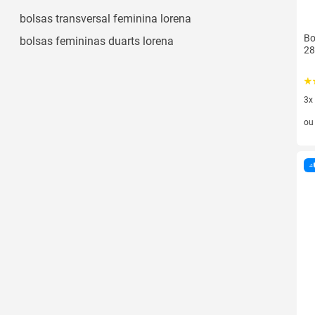
bolsas transversal feminina lorena
Bo
bolsas femininas duarts lorena
28
3x
3 v
o