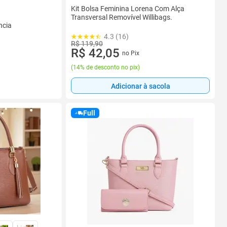
Kit Bolsa Feminina Lorena Com Alça
Transversal Removível Willibags.
ncia
4.3 (16)
R$ 119,90
R$ 42,05
no Pix
(
14% de desconto no pix
)
Adicionar à sacola
Full