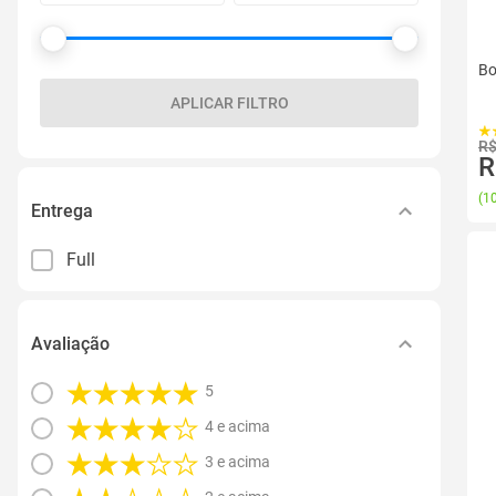
Bo
APLICAR FILTRO
R$
R
(
10
Entrega
Full
Avaliação
5
4 e acima
3 e acima