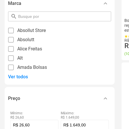
Marca
pesquisar
Bo
por
re
filtro
Absollut Store
es
Absolutt
R$
R
Alice Freitas
(
10
Alt
Amada Bolsas
Ver todos
Preço
Mínimo:
Máximo:
R$ 26,60
R$ 1.649,00