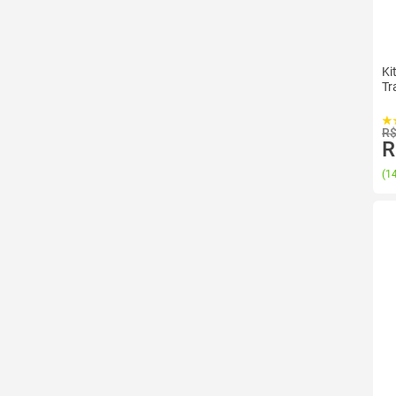
Ki
Tr
R$
R
(
14