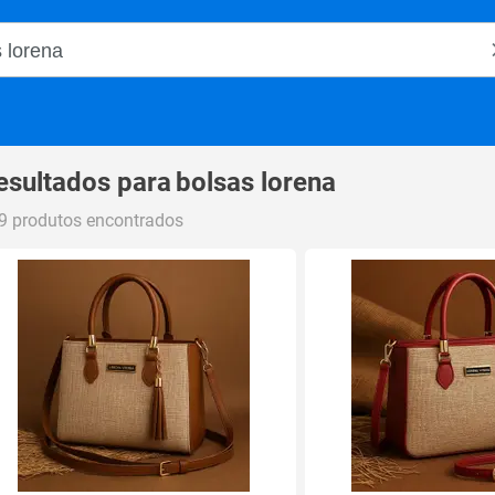
o Magalu
esultados para
bolsas lorena
9 produtos encontrados