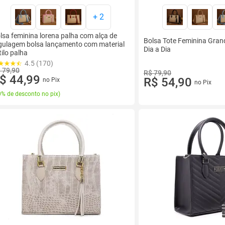
+
2
lsa feminina lorena palha com alça de
Bolsa Tote Feminina Gran
gulagem bolsa lançamento com material
Dia a Dia
tilo palha
4.5 (170)
 79,90
R$ 79,90
$ 44,99
R$ 54,90
no Pix
no Pix
% de desconto no pix
)