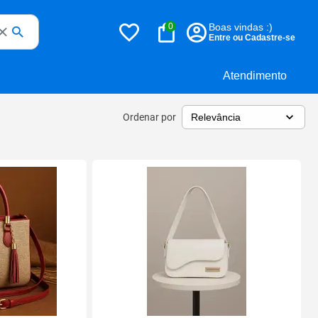
0
Boas vindas :)
Entre ou Cadastre-se
Atendimento
Ordenar por