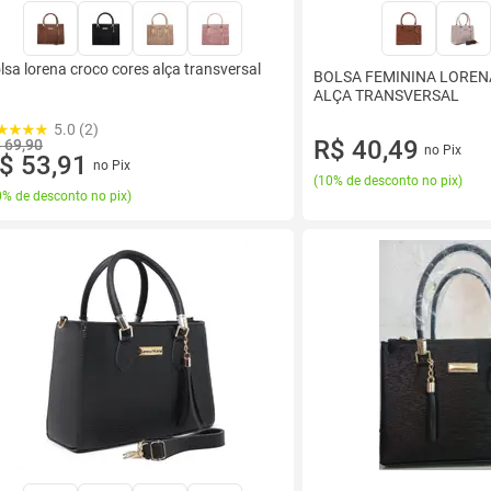
lsa lorena croco cores alça transversal
BOLSA FEMININA LOREN
ALÇA TRANSVERSAL
5.0 (2)
R$ 40,49
 69,90
no Pix
$ 53,91
no Pix
(
10% de desconto no pix
)
% de desconto no pix
)