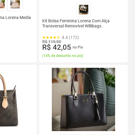
ina Lorena Media
Kit Bolsa Feminina Lorena Com Alça
Transversal Removível Willibags.
4.4 (172)
R$ 119,90
R$ 42,05
no Pix
(
14% de desconto no pix
)