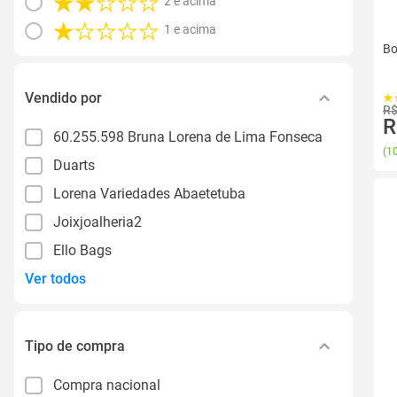
2 e acima
1 e acima
Bo
Vendido por
R$
R
60.255.598 Bruna Lorena de Lima Fonseca
(
10
Duarts
Lorena Variedades Abaetetuba
Joixjoalheria2
Ello Bags
Ver todos
Tipo de compra
Compra nacional