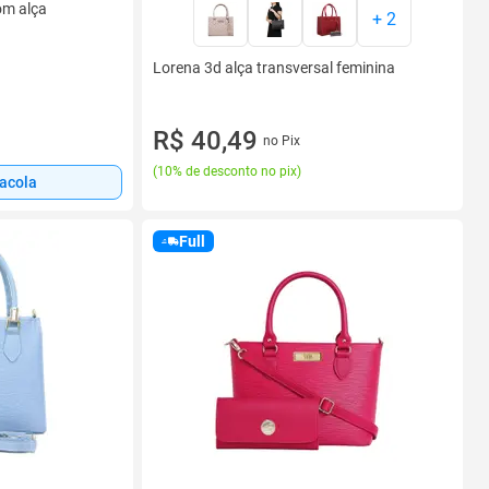
om alça
+
2
Lorena 3d alça transversal feminina
R$ 40,49
no Pix
(
10% de desconto no pix
)
sacola
Full