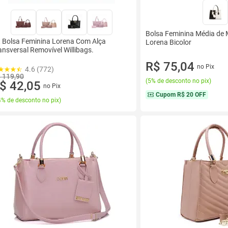
Bolsa Feminina Média de 
t Bolsa Feminina Lorena Com Alça
Lorena Bicolor
ansversal Removível Willibags.
R$ 75,04
no Pix
4.6 (772)
 119,90
(
5% de desconto no pix
)
$ 42,05
no Pix
Cupom
R$ 20 OFF
% de desconto no pix
)