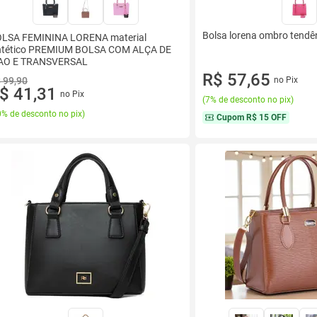
Bolsa lorena ombro tendê
LSA FEMININA LORENA material
ntético PREMIUM BOLSA COM ALÇA DE
AO E TRANSVERSAL
R$ 57,65
 99,90
no Pix
$ 41,31
no Pix
(
7% de desconto no pix
)
% de desconto no pix
)
Cupom
R$ 15 OFF