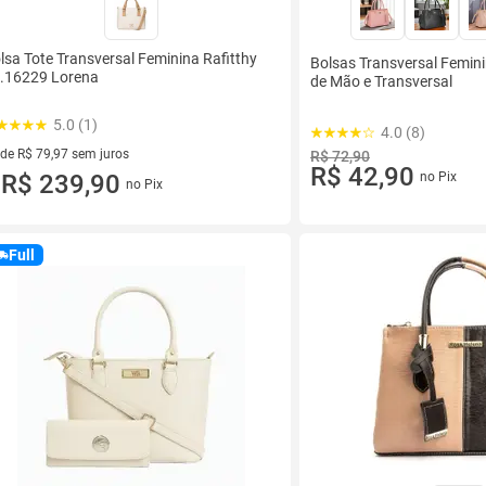
lsa Tote Transversal Feminina Rafitthy
Bolsas Transversal Femin
.16229 Lorena
de Mão e Transversal
5.0 (1)
4.0 (8)
 de R$ 79,97 sem juros
R$ 72,90
R$ 42,90
ez de R$ 79,97 sem juros
R$ 239,90
no Pix
no Pix
u
Full