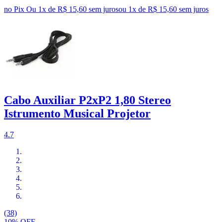
no Pix
Ou 1x de R$ 15,60 sem juros
ou
1
x de
R$ 15,60
sem juros
Cabo Auxiliar P2xP2 1,80 Stereo
Istrumento Musical Projetor
4.7
(38)
10% OFF