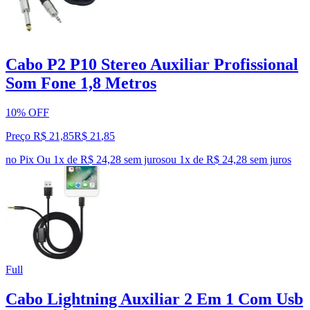
Cabo P2 P10 Stereo Auxiliar Profissional
Som Fone 1,8 Metros
10% OFF
Preço R$ 21,85
R$
21
,
85
no Pix
Ou 1x de R$ 24,28 sem juros
ou
1
x de
R$ 24,28
sem juros
Full
Cabo Lightning Auxiliar 2 Em 1 Com Usb