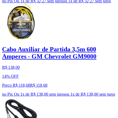
no Pix
Ou 1x de R$ 32,27 sem juros
ou
1
x de
R$ 32,27
sem juros
Cabo Auxiliar de Partida 3,5m 600
Amperes - GM Chevrolet GM9000
R$ 138,00
14% OFF
Preço R$ 118,68
R$
118
,
68
no Pix
Ou 1x de R$ 138,00 sem juros
ou
1
x de
R$ 138,00
sem juros