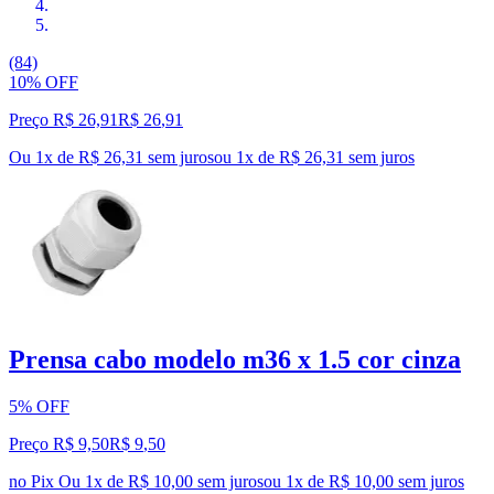
(84)
10% OFF
Preço R$ 26,91
R$
26
,
91
Ou 1x de R$ 26,31 sem juros
ou
1
x de
R$ 26,31
sem juros
Prensa cabo modelo m36 x 1.5 cor cinza
5% OFF
Preço R$ 9,50
R$
9
,
50
no Pix
Ou 1x de R$ 10,00 sem juros
ou
1
x de
R$ 10,00
sem juros