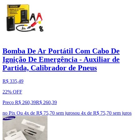
Bomba De Ar Portátil Com Cabo De
Ignição De Emergência - Auxiliar de
Partida, Calibrador de Pneus
R$ 335,49
22% OFF
Preço R$ 260,39
R$
260
,
39
no Pix
Ou 4x de R$ 75,70 sem juros
ou
4
x de
R$ 75,70
sem juros