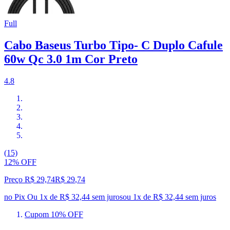
Full
Cabo Baseus Turbo Tipo- C Duplo Cafule
60w Qc 3.0 1m Cor Preto
4.8
(15)
12% OFF
Preço R$ 29,74
R$
29
,
74
no Pix
Ou 1x de R$ 32,44 sem juros
ou
1
x de
R$ 32,44
sem juros
Cupom 10% OFF