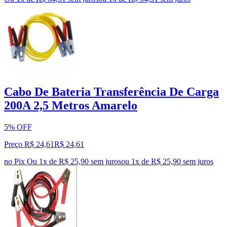
Cabo De Bateria Transferência De Carga
200A 2,5 Metros Amarelo
5% OFF
Preço R$ 24,61
R$
24
,
61
no Pix
Ou 1x de R$ 25,90 sem juros
ou
1
x de
R$ 25,90
sem juros