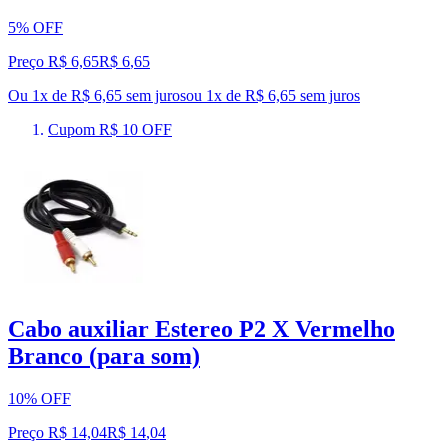
5% OFF
Preço R$ 6,65
R$
6
,
65
Ou 1x de R$ 6,65 sem juros
ou
1
x de
R$ 6,65
sem juros
Cupom R$ 10 OFF
Cabo auxiliar Estereo P2 X Vermelho
Branco (para som)
10% OFF
Preço R$ 14,04
R$
14
,
04