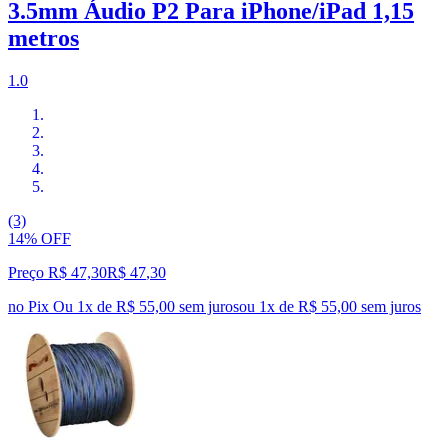
3.5mm Áudio P2 Para iPhone/iPad 1,15
metros
1.0
(3)
14% OFF
Preço R$ 47,30
R$
47
,
30
no Pix
Ou 1x de R$ 55,00 sem juros
ou
1
x de
R$ 55,00
sem juros