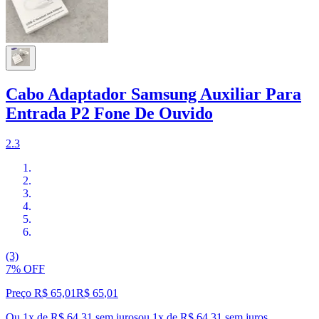
Cabo Adaptador Samsung Auxiliar Para
Entrada P2 Fone De Ouvido
2.3
(3)
7% OFF
Preço R$ 65,01
R$
65
,
01
Ou 1x de R$ 64,31 sem juros
ou
1
x de
R$ 64,31
sem juros