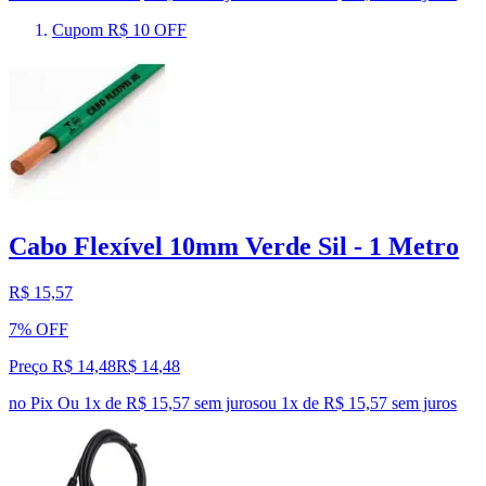
Cupom R$ 10 OFF
Cabo Flexível 10mm Verde Sil - 1 Metro
R$ 15,57
7% OFF
Preço R$ 14,48
R$
14
,
48
no Pix
Ou 1x de R$ 15,57 sem juros
ou
1
x de
R$ 15,57
sem juros