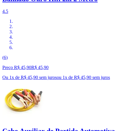
4.5
(6)
Preço R$ 45,90
R$
45
,
90
Ou 1x de R$ 45,90 sem juros
ou
1
x de
R$ 45,90
sem juros
Cabo Auxiliar de Partida Automotiva -