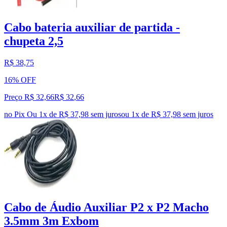
Cabo bateria auxiliar de partida -
chupeta 2,5
R$ 38,75
16% OFF
Preço R$ 32,66
R$
32
,
66
no Pix
Ou 1x de R$ 37,98 sem juros
ou
1
x de
R$ 37,98
sem juros
Cabo de Áudio Auxiliar P2 x P2 Macho
3.5mm 3m Exbom