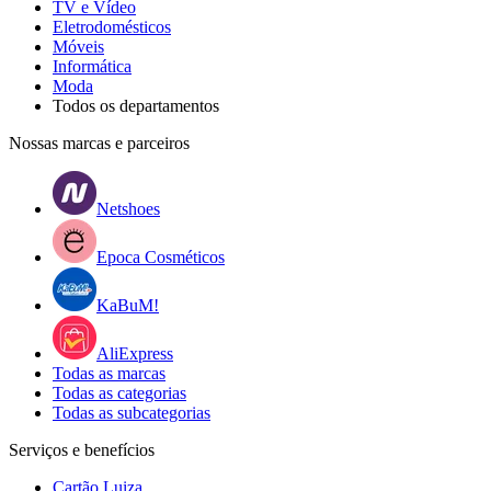
TV e Vídeo
Eletrodomésticos
Móveis
Informática
Moda
Todos os departamentos
Nossas marcas e parceiros
Netshoes
Epoca Cosméticos
KaBuM!
AliExpress
Todas as marcas
Todas as categorias
Todas as subcategorias
Serviços e benefícios
Cartão Luiza