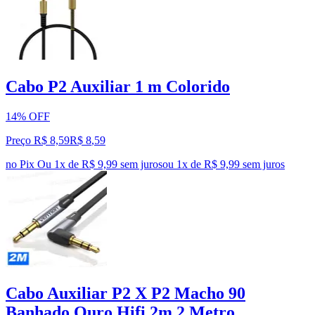
Cabo P2 Auxiliar 1 m Colorido
14% OFF
Preço R$ 8,59
R$
8
,
59
no Pix
Ou 1x de R$ 9,99 sem juros
ou
1
x de
R$ 9,99
sem juros
Cabo Auxiliar P2 X P2 Macho 90
Banhado Ouro Hifi 2m 2 Metro