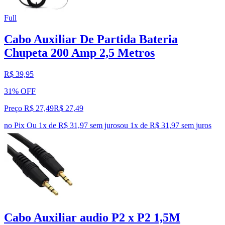
Full
Cabo Auxiliar De Partida Bateria
Chupeta 200 Amp 2,5 Metros
R$ 39,95
31% OFF
Preço R$ 27,49
R$
27
,
49
no Pix
Ou 1x de R$ 31,97 sem juros
ou
1
x de
R$ 31,97
sem juros
Cabo Auxiliar audio P2 x P2 1,5M