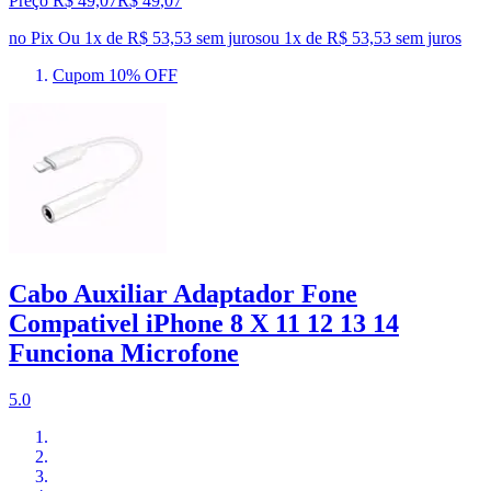
Preço R$ 49,07
R$
49
,
07
no Pix
Ou 1x de R$ 53,53 sem juros
ou
1
x de
R$ 53,53
sem juros
Cupom 10% OFF
Cabo Auxiliar Adaptador Fone
Compativel iPhone 8 X 11 12 13 14
Funciona Microfone
5.0