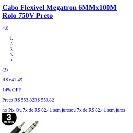
Cabo Flexível Megatron 6MMx100M
Rolo 750V Preto
4.0
(3)
R$ 641,49
14% OFF
Preço R$ 553,82
R$
553
,
82
no Pix
Ou 7x de R$ 82,41 sem juros
ou
7
x de
R$ 82,41
sem juros