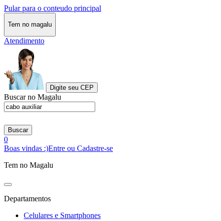
Pular para o conteudo principal
Tem no magalu
Atendimento
Digite seu CEP
Buscar no Magalu
Buscar
0
Boas vindas :)
Entre ou Cadastre-se
Tem no Magalu
Departamentos
Celulares e Smartphones