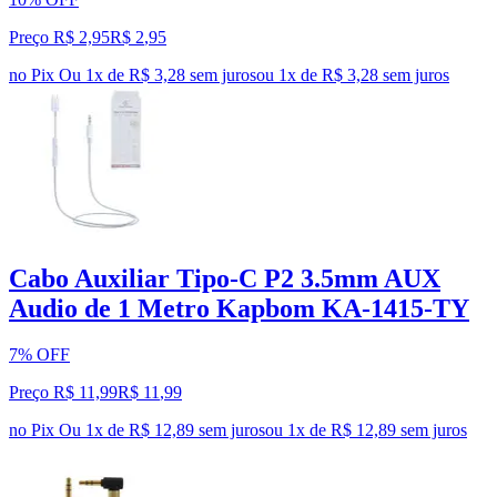
Preço R$ 2,95
R$
2
,
95
no Pix
Ou 1x de R$ 3,28 sem juros
ou
1
x de
R$ 3,28
sem juros
Cabo Auxiliar Tipo-C P2 3.5mm AUX
Audio de 1 Metro Kapbom KA-1415-TY
7% OFF
Preço R$ 11,99
R$
11
,
99
no Pix
Ou 1x de R$ 12,89 sem juros
ou
1
x de
R$ 12,89
sem juros