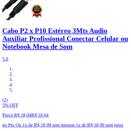
Cabo P2 x P10 Estéreo 3Mts Audio
Auxiliar Profissional Conectar Celular ou
Notebook Mesa de Som
5.0
(2)
5% OFF
Preço R$ 18,04
R$
18
,
04
no Pix
Ou 1x de R$ 18,99 sem juros
ou
1
x de
R$ 18,99
sem juros