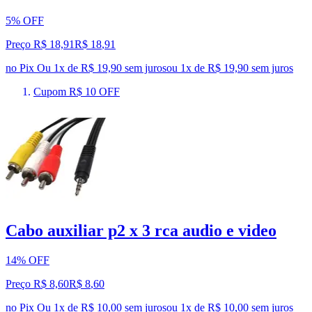
5% OFF
Preço R$ 18,91
R$
18
,
91
no Pix
Ou 1x de R$ 19,90 sem juros
ou
1
x de
R$ 19,90
sem juros
Cupom R$ 10 OFF
Cabo auxiliar p2 x 3 rca audio e video
14% OFF
Preço R$ 8,60
R$
8
,
60
no Pix
Ou 1x de R$ 10,00 sem juros
ou
1
x de
R$ 10,00
sem juros