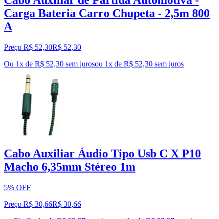
Carga Bateria Carro Chupeta - 2,5m 800
A
Preço R$ 52,30
R$
52
,
30
Ou 1x de R$ 52,30 sem juros
ou
1
x de
R$ 52,30
sem juros
Cabo Auxiliar Áudio Tipo Usb C X P10
Macho 6,35mm Stéreo 1m
5% OFF
Preço R$ 30,66
R$
30
,
66