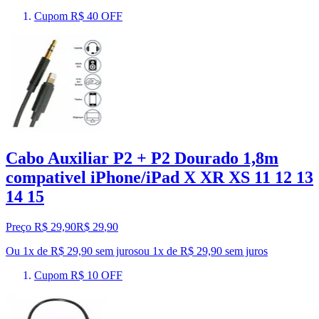
Cupom R$ 40 OFF
Cabo Auxiliar P2 + P2 Dourado 1,8m
compativel iPhone/iPad X XR XS 11 12 13
14 15
Preço R$ 29,90
R$
29
,
90
Ou 1x de R$ 29,90 sem juros
ou
1
x de
R$ 29,90
sem juros
Cupom R$ 10 OFF