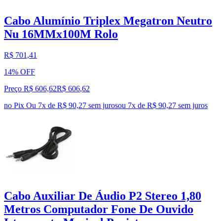
Cabo Alumínio Triplex Megatron Neutro
Nu 16MMx100M Rolo
R$ 701,41
14% OFF
Preço R$ 606,62
R$
606
,
62
no Pix
Ou 7x de R$ 90,27 sem juros
ou
7
x de
R$ 90,27
sem juros
Cabo Auxiliar De Áudio P2 Stereo 1,80
Metros Computador Fone De Ouvido