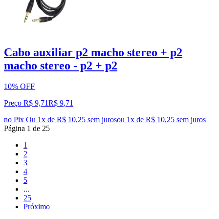
Cabo auxiliar p2 macho stereo + p2
macho stereo - p2 + p2
10% OFF
Preço R$ 9,71
R$
9
,
71
no Pix
Ou 1x de R$ 10,25 sem juros
ou
1
x de
R$ 10,25
sem juros
Página
1
de
25
1
2
3
4
5
...
25
Próximo