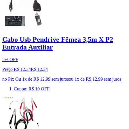
Cabo Usb Pendrive Fêmea 3,5m X P2
Entrada Auxiliar
5% OFF
Preço R$ 12,34
R$
12
,
34
no Pix
Ou 1x de R$ 12,99 sem juros
ou
1
x de
R$ 12,99
sem juros
Cupom R$ 10 OFF