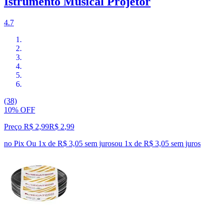
Istrumento Musical Projetor
4.7
(38)
10% OFF
Preço R$ 2,99
R$
2
,
99
no Pix
Ou 1x de R$ 3,05 sem juros
ou
1
x de
R$ 3,05
sem juros