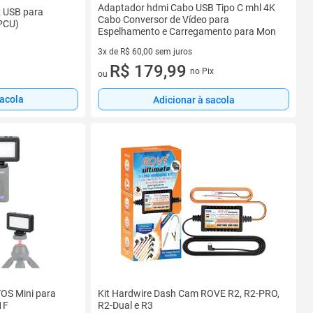
Adaptador hdmi Cabo USB Tipo C mhl 4K
x USB para
Cabo Conversor de Vídeo para
PCU)
Espelhamento e Carregamento para Mon
3x de R$ 60,00 sem juros
3 vez de R$ 60,00 sem juros
R$ 179,99
no Pix
ou
sacola
Adicionar à sacola
OS Mini para
Kit Hardwire Dash Cam ROVE R2, R2-PRO,
1F
R2-Dual e R3