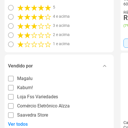
60
5
R$
R
4 e acima
3 e acima
(
7%
2 e acima
1 e acima
Vendido por
Magalu
Kabum!
Loja Fss Variedades
Comércio Eletrônico Alzza
Saavedra Store
Ca
Ver todos
Co