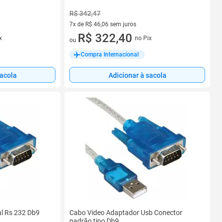
R$ 342,47
7x de R$ 46,06 sem juros
7 vez de R$ 46,06 sem juros
R$ 322,40
x
no Pix
ou
Compra Internacional
sacola
Adicionar à sacola
al Rs 232 Db9
Cabo Video Adaptador Usb Conector
padrão tipo Db9