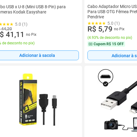
Cabo Adaptador Micro U
bo USB x U-8 (Mini USB 8-Pin) para
Para USB OTG Fêmea Preto
meras Kodak Easyshare
Pendrive
5.0 (1)
5.0 (1)
R$ 5,79
 44,20
no Pix
$ 41,11
no Pix
(
4.93% de desconto no pix
)
 de desconto no pix
)
Cupom
R$ 15 OFF
Adicionar à sacola
Adicionar à 