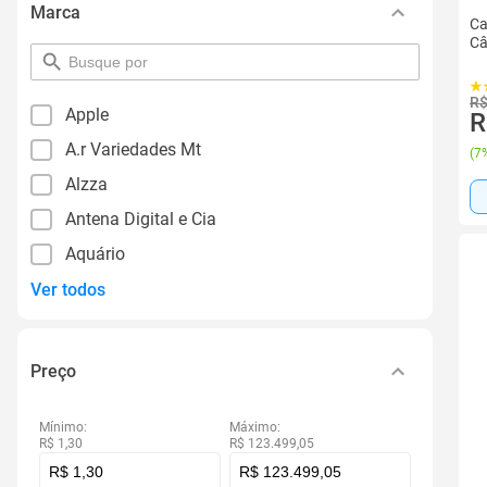
Marca
Ca
Câ
pesquisar
por
filtro
R$
Apple
R
A.r Variedades Mt
(
7%
Alzza
Antena Digital e Cia
Aquário
Ver todos
Preço
Mínimo:
Máximo:
R$ 1,30
R$ 123.499,05