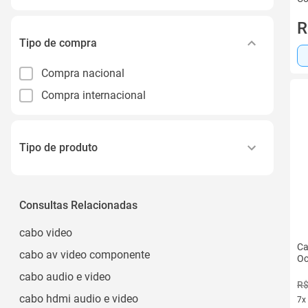
R
Tipo de compra
Compra nacional
Compra internacional
Tipo de produto
Cabo Usb
Smartwatch
Consultas Relacionadas
Projetor
cabo video
Cabo Hdmi
Ca
cabo av video componente
Oc
Central Multimídia
cabo audio e video
R$
Ver todos
cabo hdmi audio e video
7x