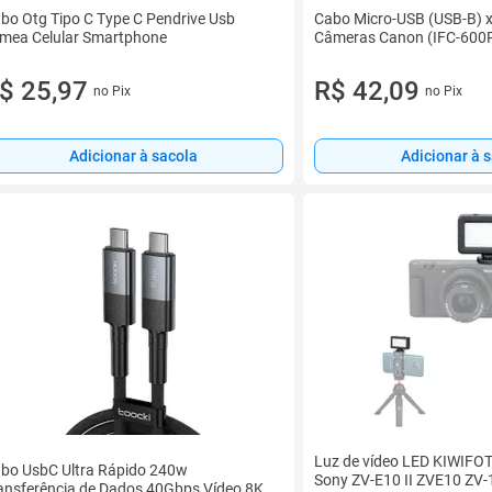
bo Otg Tipo C Type C Pendrive Usb
Cabo Micro-USB (USB-B) 
mea Celular Smartphone
Câmeras Canon (IFC-600
$ 25,97
R$ 42,09
no Pix
no Pix
Adicionar à sacola
Adicionar à 
Luz de vídeo LED KIWIFOT
bo UsbC Ultra Rápido 240w
Sony ZV-E10 II ZVE10 ZV-
ansferência de Dados 40Gbps Vídeo 8K