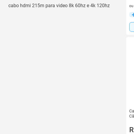
7 v
cabo hdmi 215m para video 8k 60hz e 4k 120hz
o
Ca
Câ
R