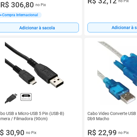
R$ 32,12
no Pix
ez de R$ 43,83 sem juros
R$ 306,80
no Pix
u
Compra Internacional
Adicionar à 
Adicionar à sacola
bo USB x Micro-USB 5 Pin (USB-B)
Cabo Video Converte USB
mera / Filmadora (90cm)
Db9 Macho
$ 30,90
R$ 22,99
no Pix
no Pix