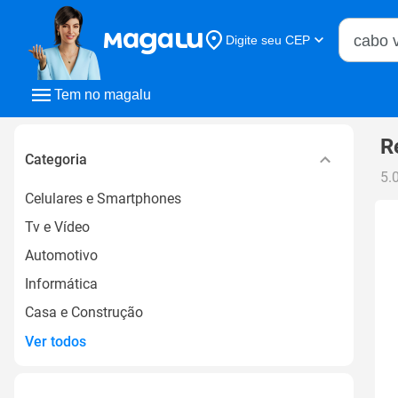
Buscar n
Digite seu CEP
Buscar
Tem no magalu
R
Categoria
5.
Celulares e Smartphones
Tv e Vídeo
Automotivo
Informática
Casa e Construção
Ver todos