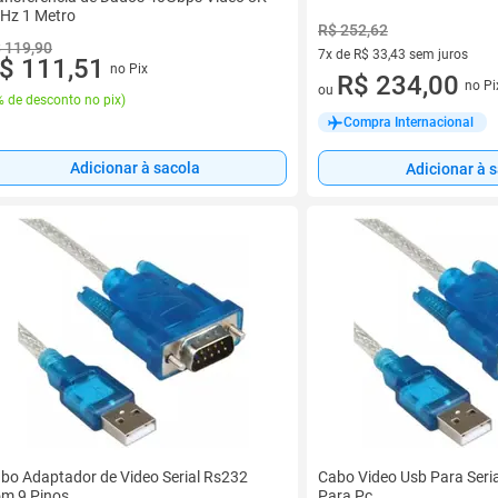
Hz 1 Metro
R$ 252,62
 119,90
7x de R$ 33,43 sem juros
$ 111,51
no Pix
7 vez de R$ 33,43 sem juros
R$ 234,00
no Pi
ou
 de desconto no pix
)
Compra Internacional
Adicionar à sacola
Adicionar à 
bo Adaptador de Video Serial Rs232
Cabo Video Usb Para Seri
m 9 Pinos
Para Pc