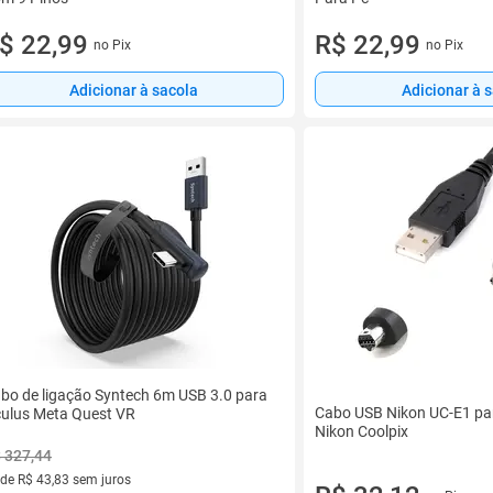
$ 22,99
R$ 22,99
no Pix
no Pix
Adicionar à sacola
Adicionar à 
bo de ligação Syntech 6m USB 3.0 para
Cabo USB Nikon UC-E1 p
ulus Meta Quest VR
Nikon Coolpix
 327,44
 de R$ 43,83 sem juros