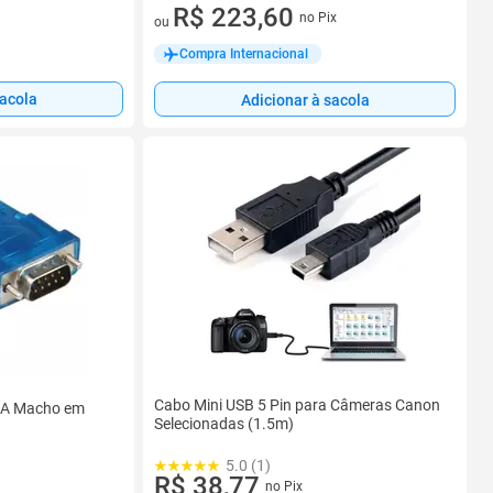
7 vez de R$ 31,94 sem juros
R$ 223,60
no Pix
ou
Compra Internacional
sacola
Adicionar à sacola
Cabo Mini USB 5 Pin para Câmeras Canon
 A Macho em
Selecionadas (1.5m)
5.0 (1)
R$ 38,77
no Pix