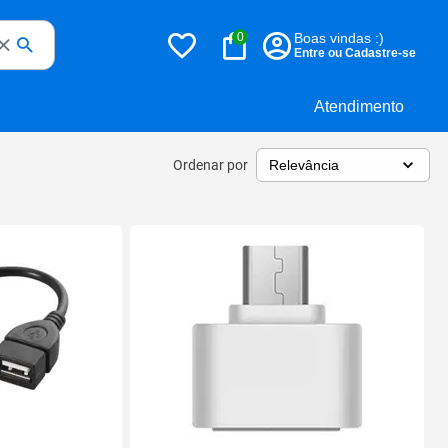
0
Boas vindas :)
Entre ou Cadastre-se
Atendimento
Ordenar por