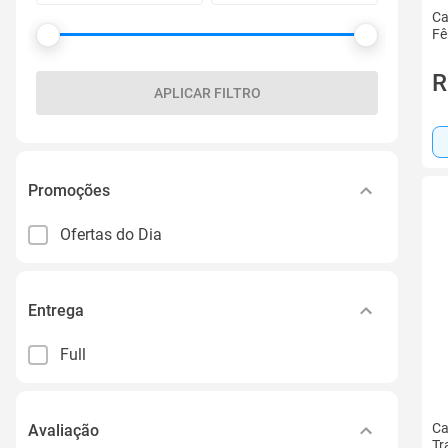
Ca
Fê
R
APLICAR FILTRO
Promoções
Ofertas do Dia
Entrega
Full
Ca
Avaliação
Tr