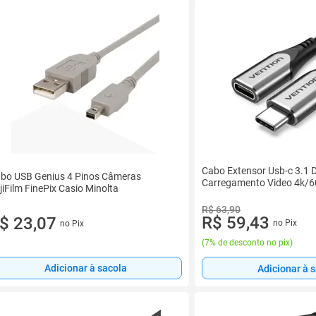
Cabo Extensor Usb-c 3.1 
bo USB Genius 4 Pinos Câmeras
Carregamento Video 4k/
jiFilm FinePix Casio Minolta
R$ 63,90
R$ 59,43
$ 23,07
no Pix
no Pix
(
7% de desconto no pix
)
Adicionar à sacola
Adicionar à 