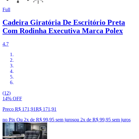
Full
Cadeira Giratória De Escritório Preta
Com Rodinha Executiva Marca Polex
4.7
(12)
14% OFF
Preço R$ 171,91
R$
171
,
91
no Pix
Ou 2x de R$ 99,95 sem juros
ou
2
x de
R$ 99,95
sem juros