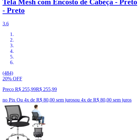
Tela Mesh com Encosto de Cabeça - Preto
- Preto
3.6
(484)
20% OFF
Preço R$ 255,99
R$
255
,
99
no Pix
Ou 4x de R$ 80,00 sem juros
ou
4
x de
R$ 80,00
sem juros