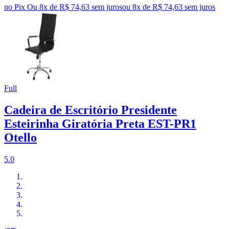
no Pix
Ou 8x de R$ 74,63 sem juros
ou
8
x de
R$ 74,63
sem juros
Full
Cadeira de Escritório Presidente
Esteirinha Giratória Preta EST-PR1
Otello
5.0