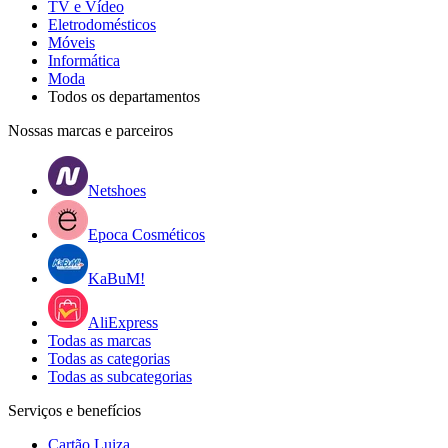
TV e Vídeo
Eletrodomésticos
Móveis
Informática
Moda
Todos os departamentos
Nossas marcas e parceiros
Netshoes
Epoca Cosméticos
KaBuM!
AliExpress
Todas as marcas
Todas as categorias
Todas as subcategorias
Serviços e benefícios
Cartão Luiza