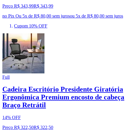
Preço R$ 343,99
R$
343
,
99
no Pix
Ou 5x de R$ 80,00 sem juros
ou
5
x de
R$ 80,00
sem juros
Cupom 10% OFF
Full
Cadeira Escritório Presidente Giratória
Ergonômica Premium encosto de cabeça
Braço Retrátil
14% OFF
Preço R$ 322,50
R$
322
,
50