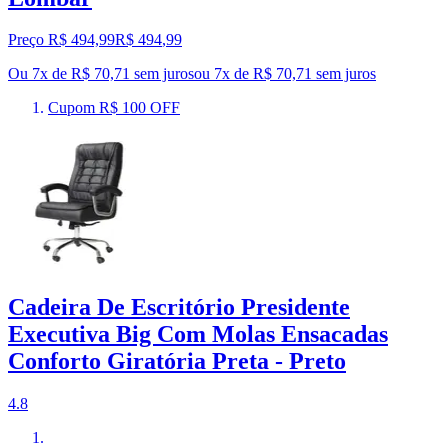
Preço R$ 494,99
R$
494
,
99
Ou 7x de R$ 70,71 sem juros
ou
7
x de
R$ 70,71
sem juros
Cupom R$ 100 OFF
Cadeira De Escritório Presidente
Executiva Big Com Molas Ensacadas
Conforto Giratória Preta - Preto
4.8