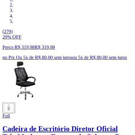
(279)
20% OFF
Preço R$ 319,98
R$
319
,
98
no Pix
Ou 5x de R$ 80,00 sem juros
ou
5
x de
R$ 80,00
sem juros
Full
Cadeira de Escritório Diretor Oficial