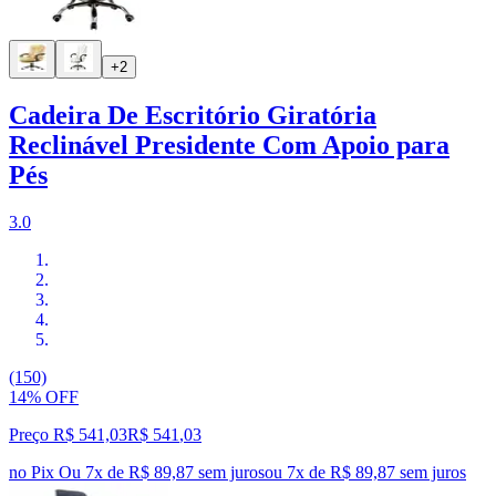
+2
Cadeira De Escritório Giratória
Reclinável Presidente Com Apoio para
Pés
3.0
(150)
14% OFF
Preço R$ 541,03
R$
541
,
03
no Pix
Ou 7x de R$ 89,87 sem juros
ou
7
x de
R$ 89,87
sem juros