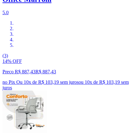
5.0
(3)
14% OFF
Preço R$ 887,43
R$
887
,
43
no Pix
Ou 10x de R$ 103,19 sem juros
ou
10
x de
R$ 103,19
sem
juros