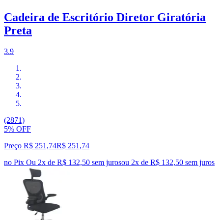
Cadeira de Escritório Diretor Giratória
Preta
3.9
(2871)
5% OFF
Preço R$ 251,74
R$
251
,
74
no Pix
Ou 2x de R$ 132,50 sem juros
ou
2
x de
R$ 132,50
sem juros