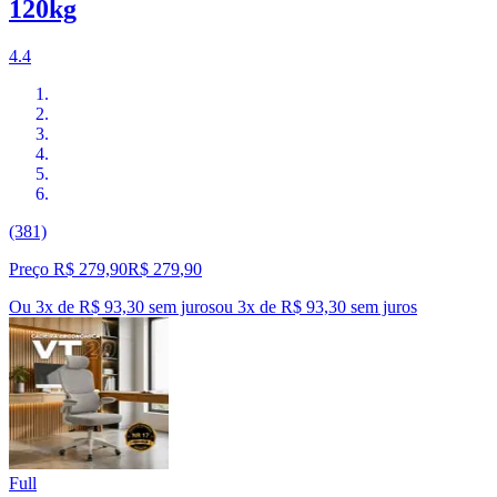
120kg
4.4
(381)
Preço R$ 279,90
R$
279
,
90
Ou 3x de R$ 93,30 sem juros
ou
3
x de
R$ 93,30
sem juros
Full