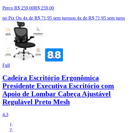
Preço R$ 259,00
R$
259
,
00
no Pix
Ou 4x de R$ 71,95 sem juros
ou
4
x de
R$ 71,95
sem juros
Full
Cadeira Escritório Ergonômica
Presidente Executiva Escritório com
Apoio de Lombar Cabeça Ajustável
Regulável Preto Mesh
4.3