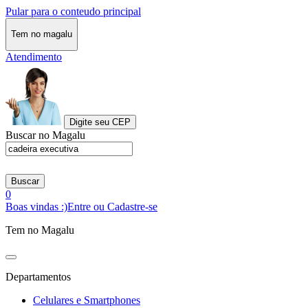
Pular para o conteudo principal
Tem no magalu
Atendimento
Digite seu CEP
Buscar no Magalu
Buscar
0
Boas vindas :)
Entre ou Cadastre-se
Tem no Magalu
Departamentos
Celulares e Smartphones