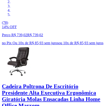
(78)
14% OFF
Preço R$ 739,02
R$
739
,
02
no Pix
Ou 10x de R$ 85,93 sem juros
ou
10
x de
R$ 85,93
sem juros
Cadeira Poltrona De Escritório
Presidente Alta Executiva Ergonômica
Giratória Molas Ensacadas Linha Home
Office Marrom