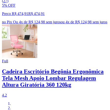
(27)
5% OFF
Preço R$ 474,91
R$
474
,
91
no Pix
Ou 4x de R$ 124,98 sem juros
ou
4
x de
R$ 124,98
sem juros
Full
Cadeira Escritório Begônia Ergonômica
Tela Mesh Apoio Lombar Regulagem
Altura Giratória 360 120kg
4.2