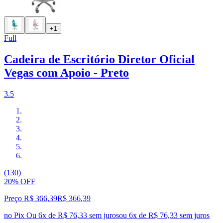
+1
Full
Cadeira de Escritório Diretor Oficial
Vegas com Apoio - Preto
3.5
(130)
20% OFF
Preço R$ 366,39
R$
366
,
39
no Pix
Ou 6x de R$ 76,33 sem juros
ou
6
x de
R$ 76,33
sem juros