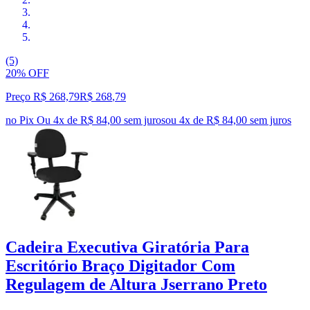
(5)
20% OFF
Preço R$ 268,79
R$
268
,
79
no Pix
Ou 4x de R$ 84,00 sem juros
ou
4
x de
R$ 84,00
sem juros
Cadeira Executiva Giratória Para
Escritório Braço Digitador Com
Regulagem de Altura Jserrano Preto