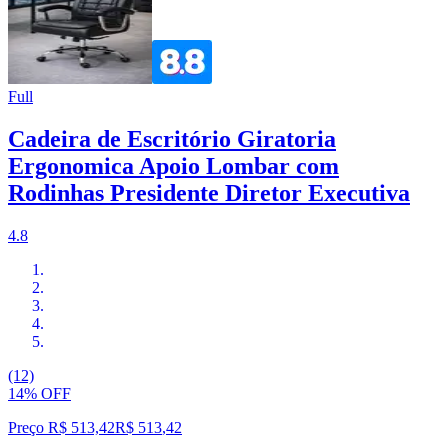
Full
Cadeira de Escritório Giratoria
Ergonomica Apoio Lombar com
Rodinhas Presidente Diretor Executiva
4.8
(12)
14% OFF
Preço R$ 513,42
R$
513
,
42