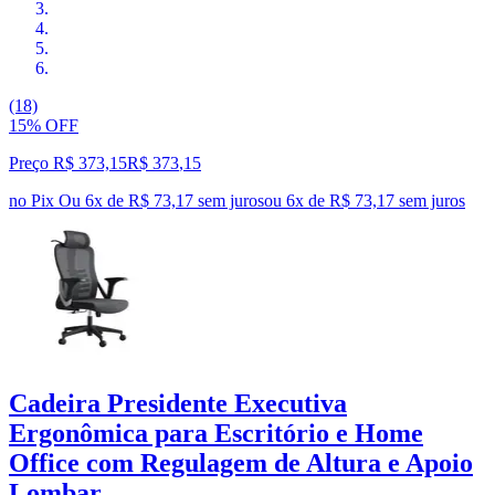
(18)
15% OFF
Preço R$ 373,15
R$
373
,
15
no Pix
Ou 6x de R$ 73,17 sem juros
ou
6
x de
R$ 73,17
sem juros
Cadeira Presidente Executiva
Ergonômica para Escritório e Home
Office com Regulagem de Altura e Apoio
Lombar