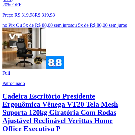
20% OFF
Preço R$ 319,98
R$
319
,
98
no Pix
Ou 5x de R$ 80,00 sem juros
ou
5
x de
R$ 80,00
sem juros
Full
Patrocinado
Cadeira Escritório Presidente
Ergonômica Vênega VT20 Tela Mesh
Suporta 120kg Giratória Com Rodas
Ajustável Reclinável Verittas Home
Office Executiva P