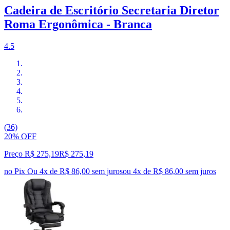
Cadeira de Escritório Secretaria Diretor
Roma Ergonômica - Branca
4.5
(36)
20% OFF
Preço R$ 275,19
R$
275
,
19
no Pix
Ou 4x de R$ 86,00 sem juros
ou
4
x de
R$ 86,00
sem juros