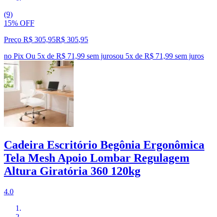
(9)
15% OFF
Preço R$ 305,95
R$
305
,
95
no Pix
Ou 5x de R$ 71,99 sem juros
ou
5
x de
R$ 71,99
sem juros
Cadeira Escritório Begônia Ergonômica
Tela Mesh Apoio Lombar Regulagem
Altura Giratória 360 120kg
4.0