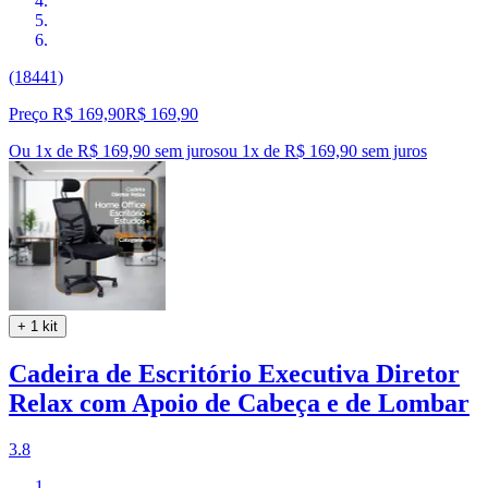
(18441)
Preço R$ 169,90
R$
169
,
90
Ou 1x de R$ 169,90 sem juros
ou
1
x de
R$ 169,90
sem juros
+ 1 kit
Cadeira de Escritório Executiva Diretor
Relax com Apoio de Cabeça e de Lombar
3.8