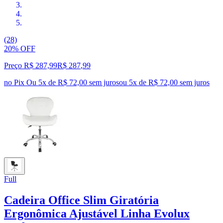
(28)
20% OFF
Preço R$ 287,99
R$
287
,
99
no Pix
Ou 5x de R$ 72,00 sem juros
ou
5
x de
R$ 72,00
sem juros
Full
Cadeira Office Slim Giratória
Ergonômica Ajustável Linha Evolux