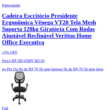
Patrocinado
Cadeira Escritório Presidente
Ergonômica Vênega VT20 Tela Mesh
Suporta 120kg Giratória Com Rodas
Ajustável Reclinável Verittas Home
Office Executiva
15% OFF
Preço R$ 585,65
R$
585
,
65
no Pix
Ou 9x de R$ 76,56 sem juros
ou
9
x de
R$ 76,56
sem juros
Full