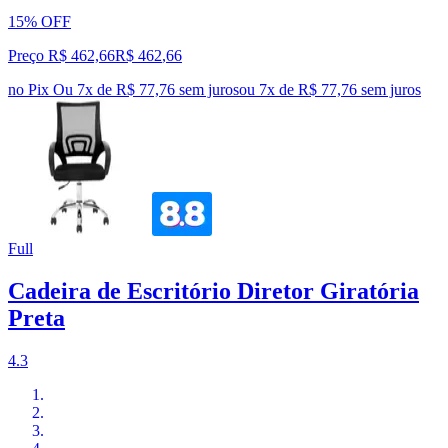
15% OFF
Preço R$ 462,66
R$
462
,
66
no Pix
Ou 7x de R$ 77,76 sem juros
ou
7
x de
R$ 77,76
sem juros
Full
Cadeira de Escritório Diretor Giratória
Preta
4.3