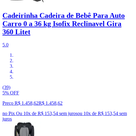
Cadeirinha Cadeira de Bebê Para Auto
Carro 0 a 36 kg Isofix Reclinavel Gira
360 Litet
5.0
(39)
5% OFF
Preço R$ 1.458,62
R$
1.458
,
62
no Pix
Ou 10x de R$ 153,54 sem juros
ou
10
x de
R$ 153,54
sem
juros