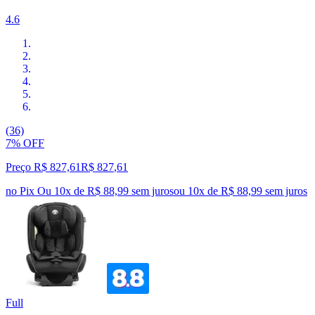
4.6
(36)
7% OFF
Preço R$ 827,61
R$
827
,
61
no Pix
Ou 10x de R$ 88,99 sem juros
ou
10
x de
R$ 88,99
sem juros
Full