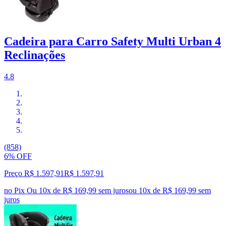
Cadeira para Carro Safety Multi Urban 4
Reclinações
4.8
(858)
6% OFF
Preço R$ 1.597,91
R$
1.597
,
91
no Pix
Ou 10x de R$ 169,99 sem juros
ou
10
x de
R$ 169,99
sem
juros