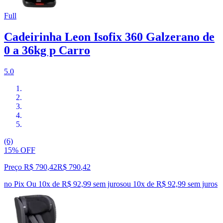
Full
Cadeirinha Leon Isofix 360 Galzerano de
0 a 36kg p Carro
5.0
(6)
15% OFF
Preço R$ 790,42
R$
790
,
42
no Pix
Ou 10x de R$ 92,99 sem juros
ou
10
x de
R$ 92,99
sem juros