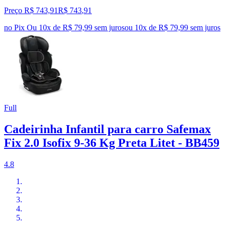
Preço R$ 743,91
R$
743
,
91
no Pix
Ou 10x de R$ 79,99 sem juros
ou
10
x de
R$ 79,99
sem juros
Full
Cadeirinha Infantil para carro Safemax
Fix 2.0 Isofix 9-36 Kg Preta Litet - BB459
4.8