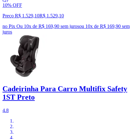
10% OFF
Preço R$ 1.529,10
R$
1.529
,
10
no Pix
Ou 10x de R$ 169,90 sem juros
ou
10
x de
R$ 169,90
sem
juros
Cadeirinha Para Carro Multifix Safety
1ST Preto
4.8