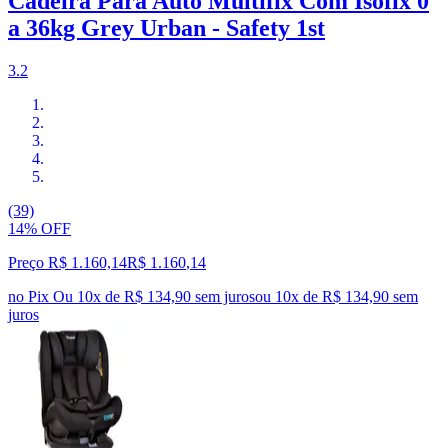
Cadeira Para Auto Multifix Com Isofix 0
a 36kg Grey Urban - Safety 1st
3.2
(39)
14% OFF
Preço R$ 1.160,14
R$
1.160
,
14
no Pix
Ou 10x de R$ 134,90 sem juros
ou
10
x de
R$ 134,90
sem
juros