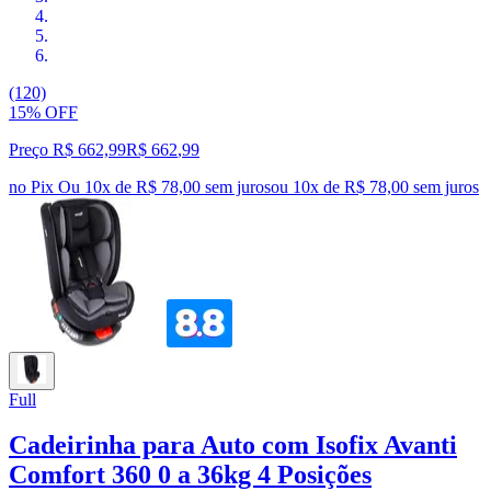
(120)
15% OFF
Preço R$ 662,99
R$
662
,
99
no Pix
Ou 10x de R$ 78,00 sem juros
ou
10
x de
R$ 78,00
sem juros
Full
Cadeirinha para Auto com Isofix Avanti
Comfort 360 0 a 36kg 4 Posições