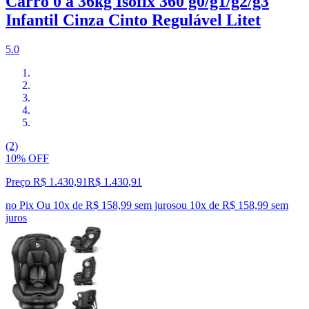
Carro 0 a 36kg Isofix 360 g0/g1/g2/g3
Infantil Cinza Cinto Regulável Litet
5.0
(2)
10% OFF
Preço R$ 1.430,91
R$
1.430
,
91
no Pix
Ou 10x de R$ 158,99 sem juros
ou
10
x de
R$ 158,99
sem
juros