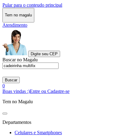
Pular para o conteudo principal
Tem no magalu
Atendimento
Digite seu CEP
Buscar no Magalu
Buscar
0
Boas vindas :)
Entre ou Cadastre-se
Tem no Magalu
Departamentos
Celulares e Smartphones