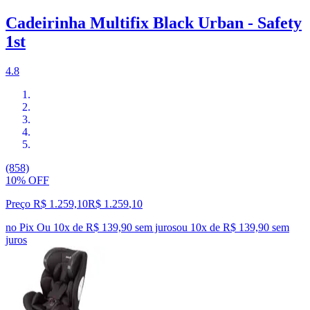
Cadeirinha Multifix Black Urban - Safety
1st
4.8
(858)
10% OFF
Preço R$ 1.259,10
R$
1.259
,
10
no Pix
Ou 10x de R$ 139,90 sem juros
ou
10
x de
R$ 139,90
sem
juros