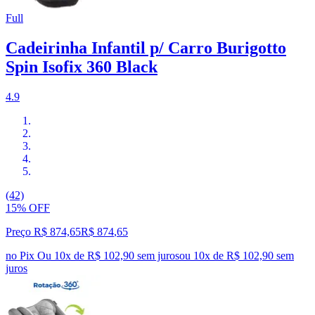
Full
Cadeirinha Infantil p/ Carro Burigotto
Spin Isofix 360 Black
4.9
(42)
15% OFF
Preço R$ 874,65
R$
874
,
65
no Pix
Ou 10x de R$ 102,90 sem juros
ou
10
x de
R$ 102,90
sem
juros