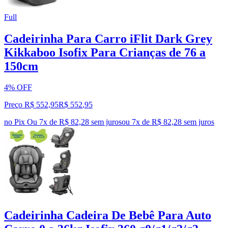
Full
Cadeirinha Para Carro iFlit Dark Grey
Kikkaboo Isofix Para Crianças de 76 a
150cm
4% OFF
Preço R$ 552,95
R$
552
,
95
no Pix
Ou 7x de R$ 82,28 sem juros
ou
7
x de
R$ 82,28
sem juros
Cadeirinha Cadeira De Bebê Para Auto