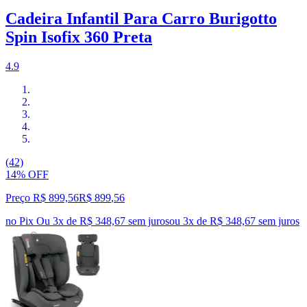
Cadeira Infantil Para Carro Burigotto
Spin Isofix 360 Preta
4.9
(42)
14% OFF
Preço R$ 899,56
R$
899
,
56
no Pix
Ou 3x de R$ 348,67 sem juros
ou
3
x de
R$ 348,67
sem juros