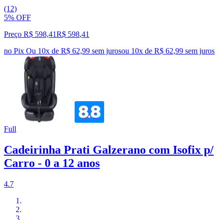
(12)
5% OFF
Preço R$ 598,41
R$
598
,
41
no Pix
Ou 10x de R$ 62,99 sem juros
ou
10
x de
R$ 62,99
sem juros
Full
Cadeirinha Prati Galzerano com Isofix p/
Carro - 0 a 12 anos
4.7