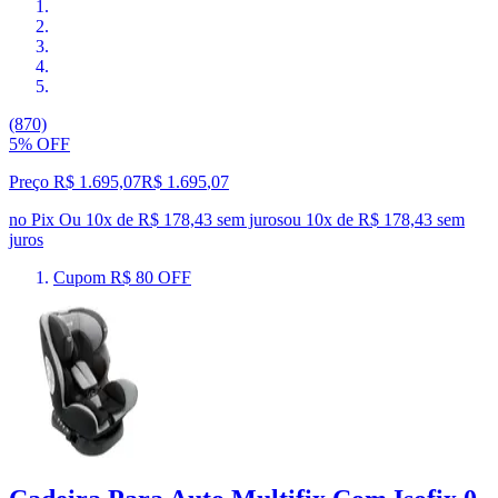
(870)
5% OFF
Preço R$ 1.695,07
R$
1.695
,
07
no Pix
Ou 10x de R$ 178,43 sem juros
ou
10
x de
R$ 178,43
sem
juros
Cupom R$ 80 OFF