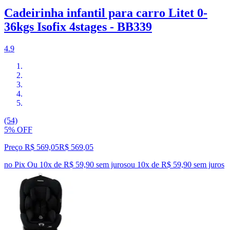
Cadeirinha infantil para carro Litet 0-
36kgs Isofix 4stages - BB339
4.9
(54)
5% OFF
Preço R$ 569,05
R$
569
,
05
no Pix
Ou 10x de R$ 59,90 sem juros
ou
10
x de
R$ 59,90
sem juros