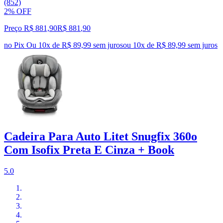
(852)
2% OFF
Preço R$ 881,90
R$
881
,
90
no Pix
Ou 10x de R$ 89,99 sem juros
ou
10
x de
R$ 89,99
sem juros
Cadeira Para Auto Litet Snugfix 360o
Com Isofix Preta E Cinza + Book
5.0