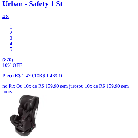
Urban - Safety 1 St
4.8
(870)
10% OFF
Preço R$ 1.439,10
R$
1.439
,
10
no Pix
Ou 10x de R$ 159,90 sem juros
ou
10
x de
R$ 159,90
sem
juros