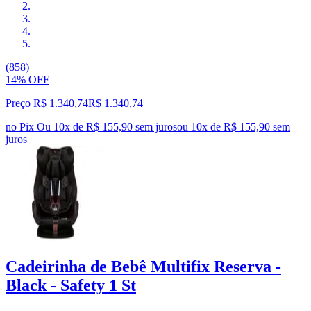
(858)
14% OFF
Preço R$ 1.340,74
R$
1.340
,
74
no Pix
Ou 10x de R$ 155,90 sem juros
ou
10
x de
R$ 155,90
sem
juros
Cadeirinha de Bebê Multifix Reserva -
Black - Safety 1 St