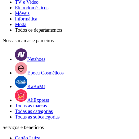
TV e Vídeo
Eletrodomésticos
Móveis
Informática
Moda
Todos os departamentos
Nossas marcas e parceiros
Netshoes
Epoca Cosméticos
KaBuM!
AliExpress
Todas as marcas
Todas as categorias
Todas as subcategorias
Serviços e benefícios
Cartão Luiza