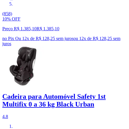
(858)
10% OFF
Preço R$ 1.385,10
R$
1.385
,
10
no Pix
Ou 12x de R$ 128,25 sem juros
ou
12
x de
R$ 128,25
sem
juros
Cadeira para Automóvel Safety 1st
Multifix 0 a 36 kg Black Urban
4.8