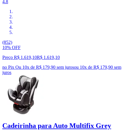
4.8
(852)
10% OFF
Preço R$ 1.619,10
R$
1.619
,
10
no Pix
Ou 10x de R$ 179,90 sem juros
ou
10
x de
R$ 179,90
sem
juros
Cadeirinha para Auto Multifix Grey