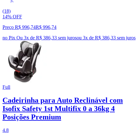
(18)
14% OFF
Preço R$ 996,74
R$
996
,
74
no Pix
Ou 3x de R$ 386,33 sem juros
ou
3
x de
R$ 386,33
sem juros
Full
Cadeirinha para Auto Reclinável com
Isofix Safety 1st Multifix 0 a 36kg 4
Posições Premium
4.8