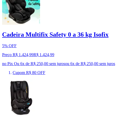
Cadeira Multifix Safety 0 a 36 kg Isofix
5% OFF
Preço R$ 1.424,99
R$
1.424
,
99
no Pix
Ou 6x de R$ 250,00 sem juros
ou
6
x de
R$ 250,00
sem juros
Cupom R$ 80 OFF