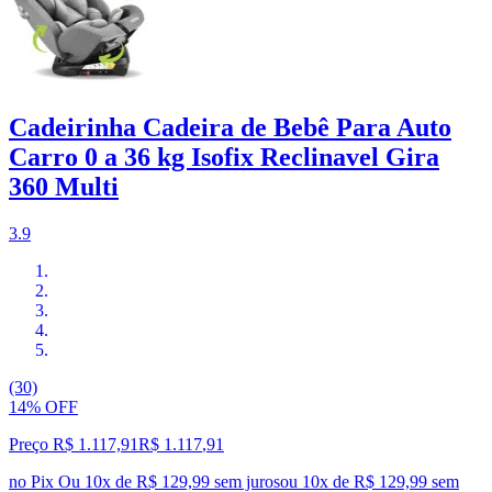
Cadeirinha Cadeira de Bebê Para Auto
Carro 0 a 36 kg Isofix Reclinavel Gira
360 Multi
3.9
(30)
14% OFF
Preço R$ 1.117,91
R$
1.117
,
91
no Pix
Ou 10x de R$ 129,99 sem juros
ou
10
x de
R$ 129,99
sem