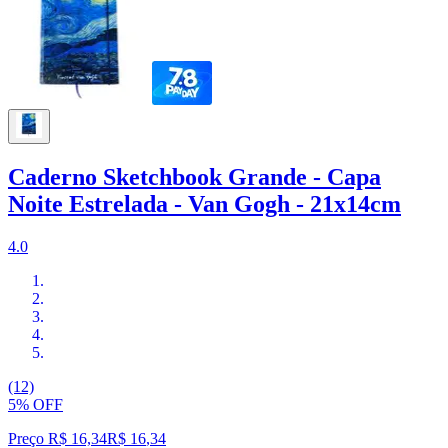
Caderno Sketchbook Grande - Capa
Noite Estrelada - Van Gogh - 21x14cm
4.0
(12)
5% OFF
Preço R$ 16,34
R$
16
,
34