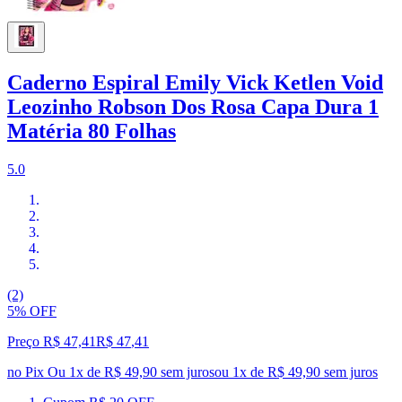
Caderno Espiral Emily Vick Ketlen Void
Leozinho Robson Dos Rosa Capa Dura 1
Matéria 80 Folhas
5.0
(2)
5% OFF
Preço R$ 47,41
R$
47
,
41
no Pix
Ou 1x de R$ 49,90 sem juros
ou
1
x de
R$ 49,90
sem juros