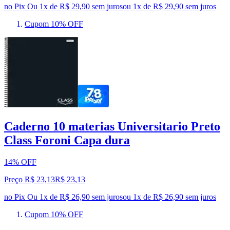
no Pix
Ou 1x de R$ 29,90 sem juros
ou
1
x de
R$ 29,90
sem juros
Cupom 10% OFF
Caderno 10 materias Universitario Preto
Class Foroni Capa dura
14% OFF
Preço R$ 23,13
R$
23
,
13
no Pix
Ou 1x de R$ 26,90 sem juros
ou
1
x de
R$ 26,90
sem juros
Cupom 10% OFF