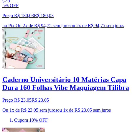
(14)
5% OFF
Preço R$ 180,03
R$
180
,
03
no Pix
Ou 2x de R$ 94,75 sem juros
ou
2
x de
R$ 94,75
sem juros
Caderno Universitário 10 Matérias Capa
Dura 160 Folhas Vibe Maquiagem Tilibra
Preço R$ 23,05
R$
23
,
05
Ou 1x de R$ 23,05 sem juros
ou
1
x de
R$ 23,05
sem juros
Cupom 10% OFF