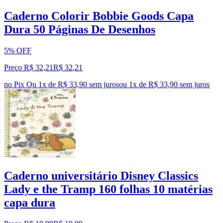
Caderno Colorir Bobbie Goods Capa
Dura 50 Páginas De Desenhos
5% OFF
Preço R$ 32,21
R$
32
,
21
no Pix
Ou 1x de R$ 33,90 sem juros
ou
1
x de
R$ 33,90
sem juros
Caderno universitário Disney Classics
Lady e the Tramp 160 folhas 10 matérias
capa dura