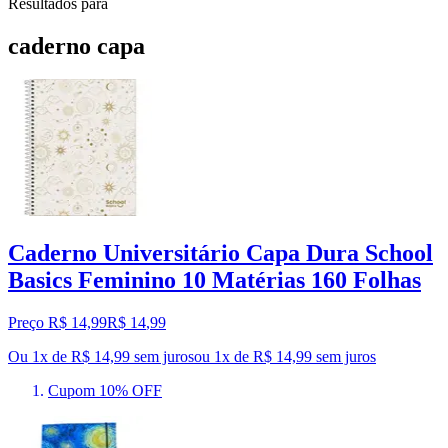
Resultados para
caderno capa
Caderno Universitário Capa Dura School
Basics Feminino 10 Matérias 160 Folhas
Preço R$ 14,99
R$
14
,
99
Ou 1x de R$ 14,99 sem juros
ou
1
x de
R$ 14,99
sem juros
Cupom 10% OFF