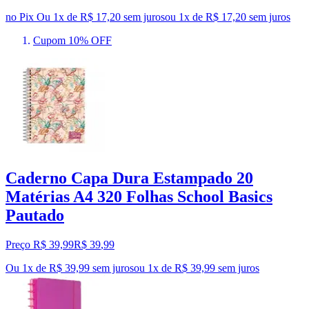
no Pix
Ou 1x de R$ 17,20 sem juros
ou
1
x de
R$ 17,20
sem juros
Cupom 10% OFF
Caderno Capa Dura Estampado 20
Matérias A4 320 Folhas School Basics
Pautado
Preço R$ 39,99
R$
39
,
99
Ou 1x de R$ 39,99 sem juros
ou
1
x de
R$ 39,99
sem juros