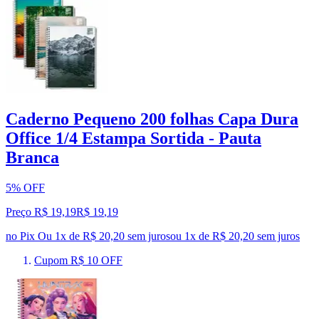
Caderno Pequeno 200 folhas Capa Dura
Office 1/4 Estampa Sortida - Pauta
Branca
5% OFF
Preço R$ 19,19
R$
19
,
19
no Pix
Ou 1x de R$ 20,20 sem juros
ou
1
x de
R$ 20,20
sem juros
Cupom R$ 10 OFF