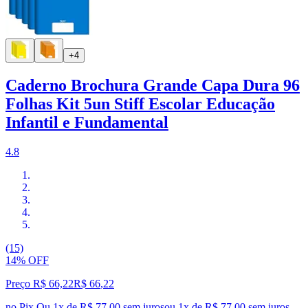
+4
Caderno Brochura Grande Capa Dura 96
Folhas Kit 5un Stiff Escolar Educação
Infantil e Fundamental
4.8
(15)
14% OFF
Preço R$ 66,22
R$
66
,
22
no Pix
Ou 1x de R$ 77,00 sem juros
ou
1
x de
R$ 77,00
sem juros