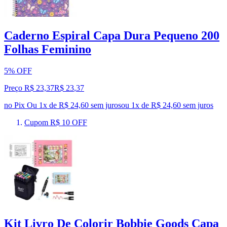
Caderno Espiral Capa Dura Pequeno 200
Folhas Feminino
5% OFF
Preço R$ 23,37
R$
23
,
37
no Pix
Ou 1x de R$ 24,60 sem juros
ou
1
x de
R$ 24,60
sem juros
Cupom R$ 10 OFF
Kit Livro De Colorir Bobbie Goods Capa