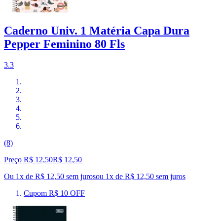
Caderno Univ. 1 Matéria Capa Dura
Pepper Feminino 80 Fls
3.3
(8)
Preço R$ 12,50
R$
12
,
50
Ou 1x de R$ 12,50 sem juros
ou
1
x de
R$ 12,50
sem juros
Cupom R$ 10 OFF