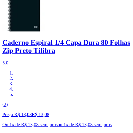
Caderno Espiral 1/4 Capa Dura 80 Folhas
Zip Preto Tilibra
5.0
(2)
Preço R$ 13,08
R$
13
,
08
Ou 1x de R$ 13,08 sem juros
ou
1
x de
R$ 13,08
sem juros