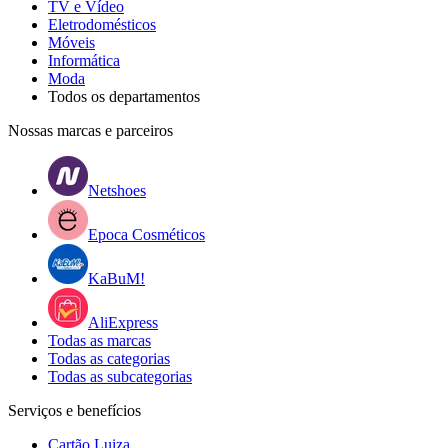
TV e Vídeo
Eletrodomésticos
Móveis
Informática
Moda
Todos os departamentos
Nossas marcas e parceiros
Netshoes
Epoca Cosméticos
KaBuM!
AliExpress
Todas as marcas
Todas as categorias
Todas as subcategorias
Serviços e benefícios
Cartão Luiza