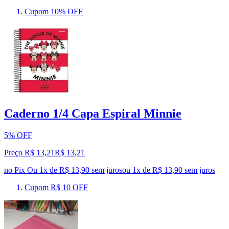
Cupom 10% OFF
Caderno 1/4 Capa Espiral Minnie
5% OFF
Preço R$ 13,21
R$
13
,
21
no Pix
Ou 1x de R$ 13,90 sem juros
ou
1
x de
R$ 13,90
sem juros
Cupom R$ 10 OFF