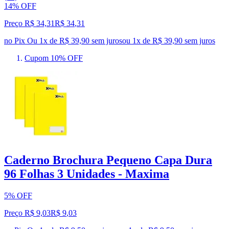
14% OFF
Preço R$ 34,31
R$
34
,
31
no Pix
Ou 1x de R$ 39,90 sem juros
ou
1
x de
R$ 39,90
sem juros
Cupom 10% OFF
Caderno Brochura Pequeno Capa Dura
96 Folhas 3 Unidades - Maxima
5% OFF
Preço R$ 9,03
R$
9
,
03