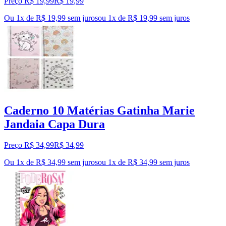
Preço R$ 19,99
R$
19
,
99
Ou 1x de R$ 19,99 sem juros
ou
1
x de
R$ 19,99
sem juros
Caderno 10 Matérias Gatinha Marie
Jandaia Capa Dura
Preço R$ 34,99
R$
34
,
99
Ou 1x de R$ 34,99 sem juros
ou
1
x de
R$ 34,99
sem juros