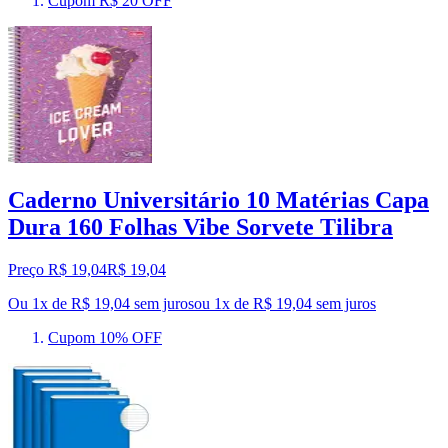
Cupom R$ 20 OFF
Caderno Universitário 10 Matérias Capa
Dura 160 Folhas Vibe Sorvete Tilibra
Preço R$ 19,04
R$
19
,
04
Ou 1x de R$ 19,04 sem juros
ou
1
x de
R$ 19,04
sem juros
Cupom 10% OFF