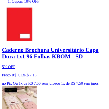
Cupom 10% OFF
Caderno Brochura Universitário Capa
Dura 1x1 96 Folhas KBOM - SD
5% OFF
Preço R$ 7,13
R$
7
,
13
no Pix
Ou 1x de R$ 7,50 sem juros
ou
1
x de
R$ 7,50
sem juros