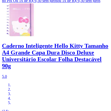
no Pix
Ou 1x de R$ 9,50 sem juros
ou
1
x de
R$ 9,50
sem juros
Caderno Inteligente Hello Kitty Tamanho
A4 Grande Capa Dura Disco Deluxe
Universitário Escolar Folha Destacável
90g
5.0