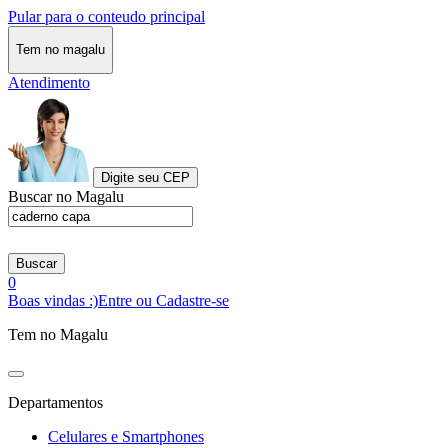
Pular para o conteudo principal
Tem no magalu
Atendimento
Digite seu CEP
Buscar no Magalu
Buscar
0
Boas vindas :)
Entre ou Cadastre-se
Tem no Magalu
Departamentos
Celulares e Smartphones