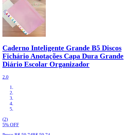
Caderno Inteligente Grande B5 Discos
Fichário Anotações Capa Dura Grande
Diário Escolar Organizador
2.0
(2)
5% OFF
Preço R$ 59,74
R$
59
,
74