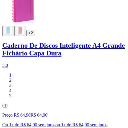
+2
Caderno De Discos Inteligente A4 Grande
Fichário Capa Dura
5.0
(4)
Preço R$ 64,90
R$
64
,
90
Ou 1x de R$ 64,90 sem juros
ou
1
x de
R$ 64,90
sem juros