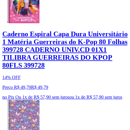
Caderno Espiral Capa Dura Universitário
1 Matéria Guerreiras do K-Pop 80 Folhas
399728 CADERNO UNIV.CD 01X1
TILIBRA GUERREIRAS DO KPOP
80FLS 399728
14% OFF
Preço R$ 49,79
R$
49
,
79
no Pix
Ou 1x de R$ 57,90 sem juros
ou
1
x de
R$ 57,90
sem juros