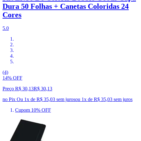
Dura 50 Folhas + Canetas Coloridas 24
Cores
5.0
(4)
14% OFF
Preço R$ 30,13
R$
30
,
13
no Pix
Ou 1x de R$ 35,03 sem juros
ou
1
x de
R$ 35,03
sem juros
Cupom 10% OFF