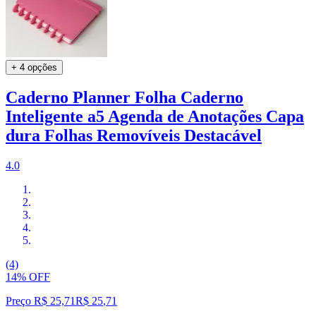
+ 4 opções
Caderno Planner Folha Caderno
Inteligente a5 Agenda de Anotações Capa
dura Folhas Removíveis Destacável
4.0
(4)
14% OFF
Preço R$ 25,71
R$
25
,
71