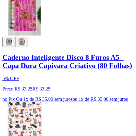
Caderno Inteligente Disco 8 Furos A5 -
Capa Dura Capivara Criativo (80 Folhas)
5% OFF
Preço R$ 33,25
R$
33
,
25
no Pix
Ou 1x de R$ 35,00 sem juros
ou
1
x de
R$ 35,00
sem juros