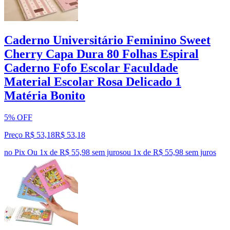
Caderno Universitário Feminino Sweet
Cherry Capa Dura 80 Folhas Espiral
Caderno Fofo Escolar Faculdade
Material Escolar Rosa Delicado 1
Matéria Bonito
5% OFF
Preço R$ 53,18
R$
53
,
18
no Pix
Ou 1x de R$ 55,98 sem juros
ou
1
x de
R$ 55,98
sem juros