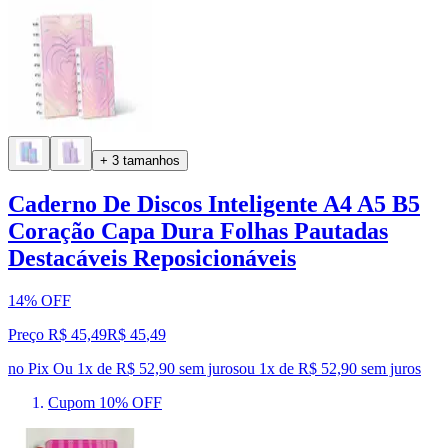
+ 3 tamanhos
Caderno De Discos Inteligente A4 A5 B5
Coração Capa Dura Folhas Pautadas
Destacáveis Reposicionáveis
14% OFF
Preço R$ 45,49
R$
45
,
49
no Pix
Ou 1x de R$ 52,90 sem juros
ou
1
x de
R$ 52,90
sem juros
Cupom 10% OFF