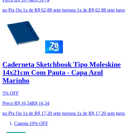
no Pix
Ou 1x de R$ 62,88 sem juros
ou
1
x de
R$ 62,88
sem juros
Caderneta Sketchbook Tipo Moleskine
14x21cm Com Pauta - Capa Azul
Marinho
5% OFF
Preço R$ 16,34
R$
16
,
34
no Pix
Ou 1x de R$ 17,20 sem juros
ou
1
x de
R$ 17,20
sem juros
Cupom 10% OFF