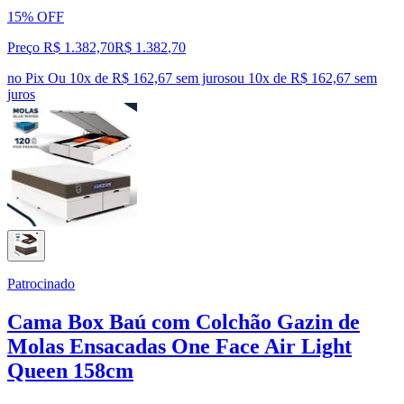
15% OFF
Preço R$ 1.382,70
R$
1.382
,
70
no Pix
Ou 10x de R$ 162,67 sem juros
ou
10
x de
R$ 162,67
sem
juros
Patrocinado
Cama Box Baú com Colchão Gazin de
Molas Ensacadas One Face Air Light
Queen 158cm