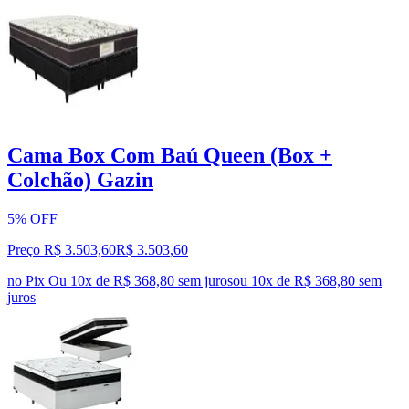
Cama Box Com Baú Queen (Box +
Colchão) Gazin
5% OFF
Preço R$ 3.503,60
R$
3.503
,
60
no Pix
Ou 10x de R$ 368,80 sem juros
ou
10
x de
R$ 368,80
sem
juros