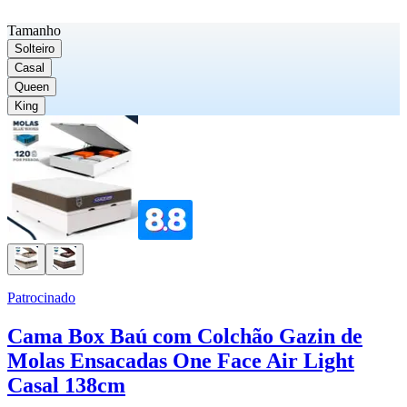
Tamanho
Solteiro
Casal
Queen
King
Patrocinado
Cama Box Baú com Colchão Gazin de
Molas Ensacadas One Face Air Light
Casal 138cm