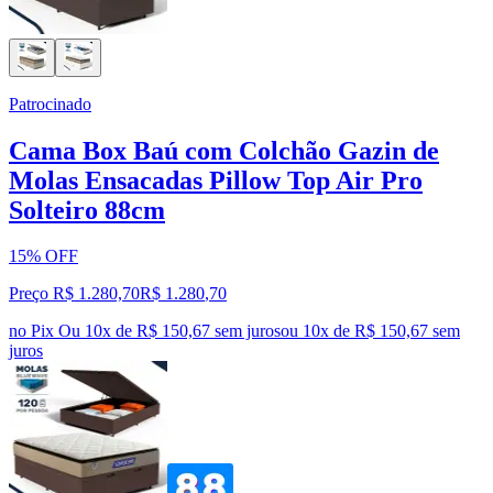
Patrocinado
Cama Box Baú com Colchão Gazin de
Molas Ensacadas Pillow Top Air Pro
Solteiro 88cm
15% OFF
Preço R$ 1.280,70
R$
1.280
,
70
no Pix
Ou 10x de R$ 150,67 sem juros
ou
10
x de
R$ 150,67
sem
juros