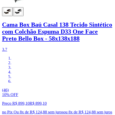
Cama Box Baú Casal 138 Tecido Sintético
com Colchão Espuma D33 One Face
Preto Bello Box - 58x138x188
3.7
(46)
10% OFF
Preço R$ 899,10
R$
899
,
10
no Pix
Ou 8x de R$ 124,88 sem juros
ou
8
x de
R$ 124,88
sem juros