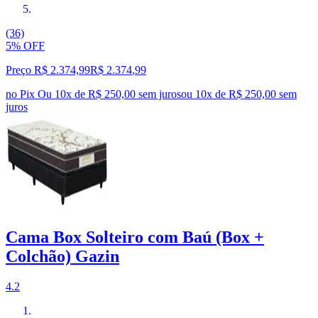
(36)
5% OFF
Preço R$ 2.374,99
R$
2.374
,
99
no Pix
Ou 10x de R$ 250,00 sem juros
ou
10
x de
R$ 250,00
sem
juros
Cama Box Solteiro com Baú (Box +
Colchão) Gazin
4.2