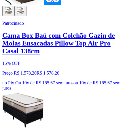
Patrocinado
Cama Box Baú com Colchão Gazin de
Molas Ensacadas Pillow Top Air Pro
Casal 138cm
15% OFF
Preço R$ 1.578,20
R$
1.578
,
20
no Pix
Ou 10x de R$ 185,67 sem juros
ou
10
x de
R$ 185,67
sem
juros