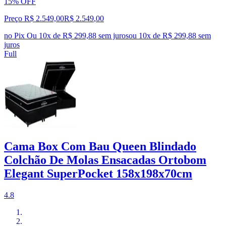
15% OFF
Preço R$ 2.549,00
R$
2.549
,
00
no Pix
Ou 10x de R$ 299,88 sem juros
ou
10
x de
R$ 299,88
sem
juros
Full
Cama Box Com Bau Queen Blindado
Colchão De Molas Ensacadas Ortobom
Elegant SuperPocket 158x198x70cm
4.8