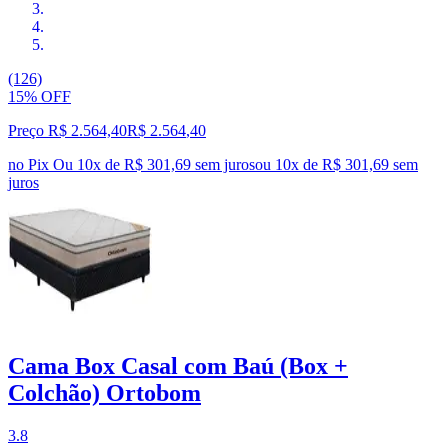
(126)
15% OFF
Preço R$ 2.564,40
R$
2.564
,
40
no Pix
Ou 10x de R$ 301,69 sem juros
ou
10
x de
R$ 301,69
sem
juros
Cama Box Casal com Baú (Box +
Colchão) Ortobom
3.8