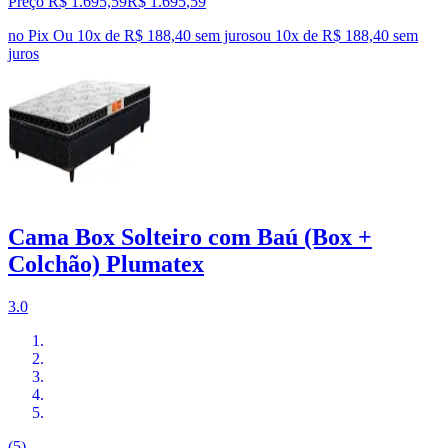
Preço R$ 1.695,59
R$
1.695
,
59
no Pix
Ou 10x de R$ 188,40 sem juros
ou
10
x de
R$ 188,40
sem
juros
Cama Box Solteiro com Baú (Box +
Colchão) Plumatex
3.0
(5)