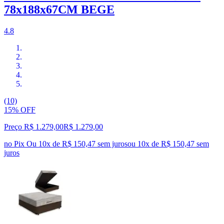
78x188x67CM BEGE
4.8
(10)
15% OFF
Preço R$ 1.279,00
R$
1.279
,
00
no Pix
Ou 10x de R$ 150,47 sem juros
ou
10
x de
R$ 150,47
sem
juros