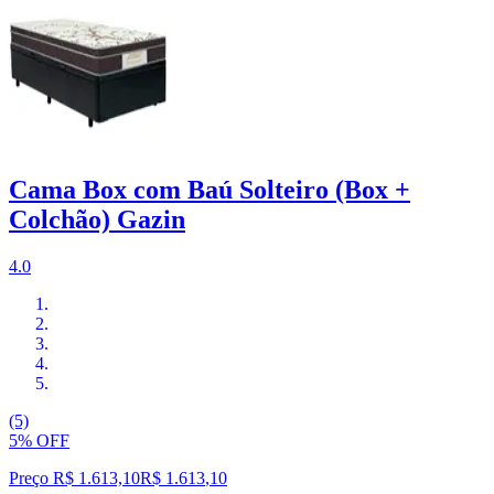
Cama Box com Baú Solteiro (Box +
Colchão) Gazin
4.0
(5)
5% OFF
Preço R$ 1.613,10
R$
1.613
,
10