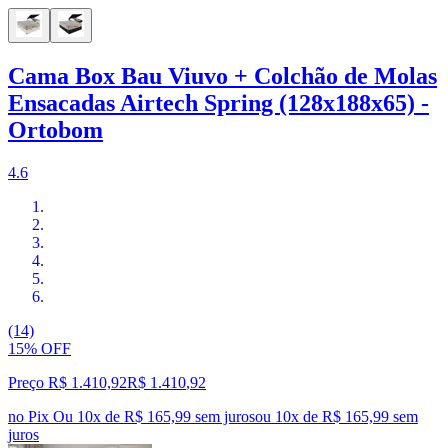
Cama Box Bau Viuvo + Colchão de Molas
Ensacadas Airtech Spring (128x188x65) -
Ortobom
4.6
(14)
15% OFF
Preço R$ 1.410,92
R$
1.410
,
92
no Pix
Ou 10x de R$ 165,99 sem juros
ou
10
x de
R$ 165,99
sem
juros