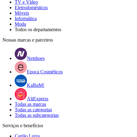
TV e Vídeo
Eletrodomésticos
Móveis
Informática
Moda
Todos os departamentos
Nossas marcas e parceiros
Netshoes
Epoca Cosméticos
KaBuM!
AliExpress
Todas as marcas
Todas as categorias
Todas as subcategorias
Serviços e benefícios
Cartão Luiza