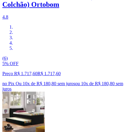
Colchão) Ortobom
4.8
(6)
5% OFF
Preço R$ 1.717,60
R$
1.717
,
60
no Pix
Ou 10x de R$ 180,80 sem juros
ou
10
x de
R$ 180,80
sem
juros