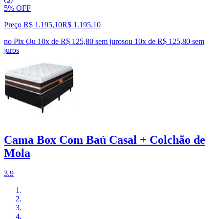
5% OFF
Preço R$ 1.195,10
R$
1.195
,
10
no Pix
Ou 10x de R$ 125,80 sem juros
ou
10
x de
R$ 125,80
sem
juros
Cama Box Com Baú Casal + Colchão de
Mola
3.9