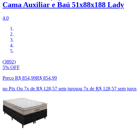
Cama Auxiliar e Baú 51x88x188 Lady
4.0
(3892)
5% OFF
Preço R$ 854,99
R$
854
,
99
no Pix
Ou 7x de R$ 128,57 sem juros
ou
7
x de
R$ 128,57
sem juros