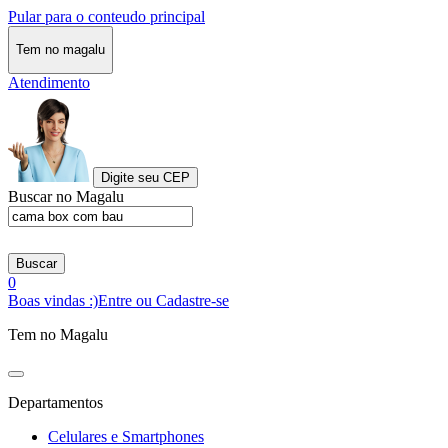
Pular para o conteudo principal
Tem no magalu
Atendimento
Digite seu CEP
Buscar no Magalu
Buscar
0
Boas vindas :)
Entre ou Cadastre-se
Tem no Magalu
Departamentos
Celulares e Smartphones