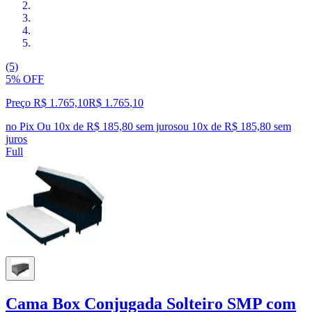
(5)
5% OFF
Preço R$ 1.765,10
R$
1.765
,
10
no Pix
Ou 10x de R$ 185,80 sem juros
ou
10
x de
R$ 185,80
sem
juros
Full
Cama Box Conjugada Solteiro SMP com