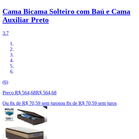
Cama Bicama Solteiro com Baú e Cama
Auxiliar Preto
3.7
(6)
Preço R$ 564,68
R$
564
,
68
Ou 8x de R$ 70,59 sem juros
ou
8
x de
R$ 70,59
sem juros