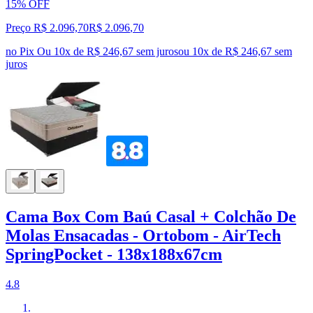
15% OFF
Preço R$ 2.096,70
R$
2.096
,
70
no Pix
Ou 10x de R$ 246,67 sem juros
ou
10
x de
R$ 246,67
sem
juros
Cama Box Com Baú Casal + Colchão De
Molas Ensacadas - Ortobom - AirTech
SpringPocket - 138x188x67cm
4.8