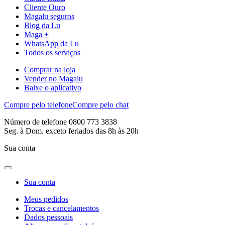
Cliente Ouro
Magalu seguros
Blog da Lu
Maga +
WhatsApp da Lu
Todos os serviços
Comprar na loja
Vender no Magalu
Baixe o aplicativo
Compre pelo telefone
Compre pelo chat
Número de telefone 0800 773 3838
Seg. à Dom. exceto feriados das 8h às 20h
Sua conta
Sua conta
Meus pedidos
Trocas e cancelamentos
Dados pessoais