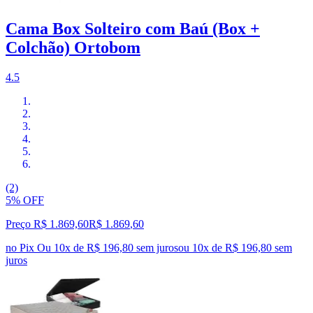
Cama Box Solteiro com Baú (Box +
Colchão) Ortobom
4.5
(2)
5% OFF
Preço R$ 1.869,60
R$
1.869
,
60
no Pix
Ou 10x de R$ 196,80 sem juros
ou
10
x de
R$ 196,80
sem
juros