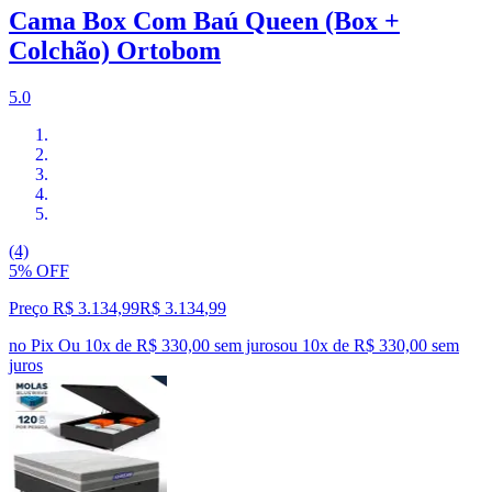
Cama Box Com Baú Queen (Box +
Colchão) Ortobom
5.0
(4)
5% OFF
Preço R$ 3.134,99
R$
3.134
,
99
no Pix
Ou 10x de R$ 330,00 sem juros
ou
10
x de
R$ 330,00
sem
juros