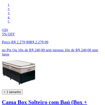
(16)
5% OFF
Preço R$ 2.279,99
R$
2.279
,
99
no Pix
Ou 10x de R$ 240,00 sem juros
ou
10
x de
R$ 240,00
sem
juros
+ 1 tamanho
Cama Box Solteiro com Baú (Box +