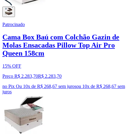
Patrocinado
Cama Box Baú com Colchão Gazin de
Molas Ensacadas Pillow Top Air Pro
Queen 158cm
15% OFF
Preço R$ 2.283,70
R$
2.283
,
70
no Pix
Ou 10x de R$ 268,67 sem juros
ou
10
x de
R$ 268,67
sem
juros