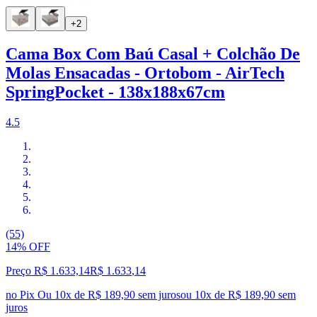
+2
Cama Box Com Baú Casal + Colchão De
Molas Ensacadas - Ortobom - AirTech
SpringPocket - 138x188x67cm
4.5
(55)
14% OFF
Preço R$ 1.633,14
R$
1.633
,
14
no Pix
Ou 10x de R$ 189,90 sem juros
ou
10
x de
R$ 189,90
sem
juros