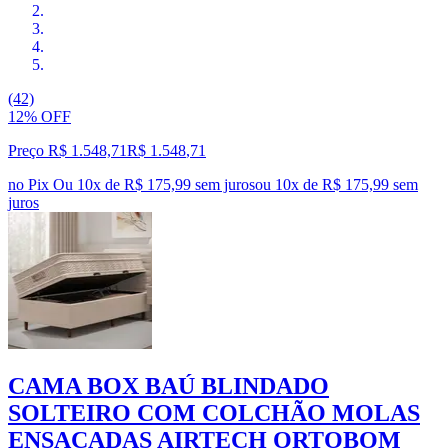
(42)
12% OFF
Preço R$ 1.548,71
R$
1.548
,
71
no Pix
Ou 10x de R$ 175,99 sem juros
ou
10
x de
R$ 175,99
sem
juros
CAMA BOX BAÚ BLINDADO
SOLTEIRO COM COLCHÃO MOLAS
ENSACADAS AIRTECH ORTOBOM