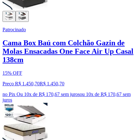
Patrocinado
Cama Box Baú com Colchão Gazin de
Molas Ensacadas One Face Air Up Casal
138cm
15% OFF
Preço R$ 1.450,70
R$
1.450
,
70
no Pix
Ou 10x de R$ 170,67 sem juros
ou
10
x de
R$ 170,67
sem
juros