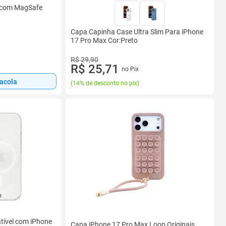
 com MagSafe
Capa Capinha Case Ultra Slim Para iPhone
17 Pro Max Cor:Preto
R$ 29,90
R$ 25,71
no Pix
sacola
(
14% de desconto no pix
)
tível com iPhone
Capa iPhone 17 Pro Max Loop Originais