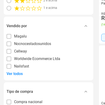
2 e acima
Pa
1 e acima
R$
R
(
14
Vendido por
Magalu
Nocnocestadosunidos
Cellway
Worldwide Ecommerce Ltda
Nailsfast
Ver todos
Tipo de compra
Compra nacional
Ca