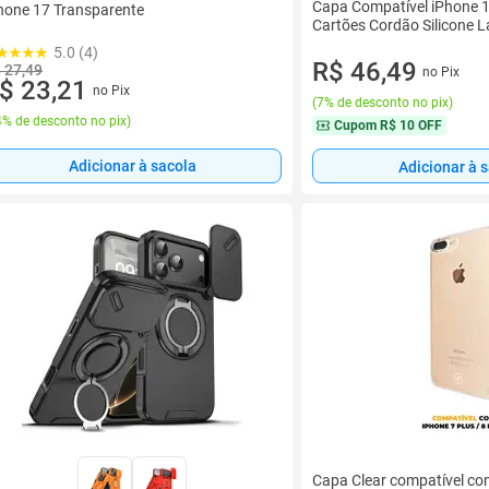
Capa Compatível iPhone 
hone 17 Transparente
Cartões Cordão Silicone 
5.0 (4)
R$ 46,49
 27,49
no Pix
$ 23,21
no Pix
(
7% de desconto no pix
)
% de desconto no pix
)
Cupom
R$ 10 OFF
Adicionar à sacola
Adicionar à 
Capa Clear compatível com