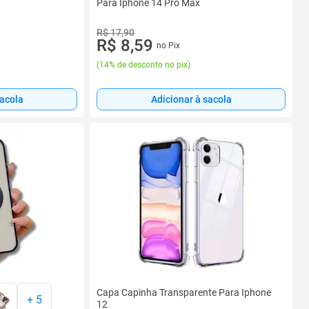
Para Iphone 14 Pro Max
R$ 17,90
R$ 8,59
no Pix
(
14% de desconto no pix
)
sacola
Adicionar à sacola
Capa Capinha Transparente Para Iphone
+
5
12