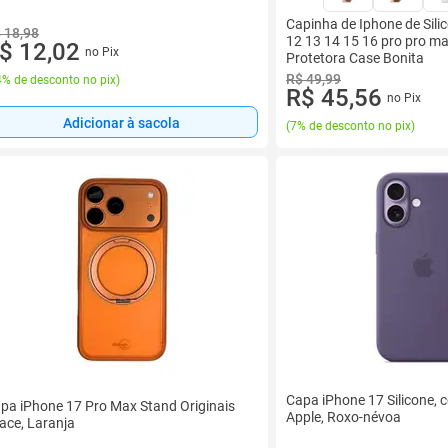
Capinha de Iphone de Sil
 18,98
12 13 14 15 16 pro pro m
$ 12,02
no Pix
Protetora Case Bonita
R$ 49,99
% de desconto no pix
)
R$ 45,56
no Pix
Adicionar à sacola
(
7% de desconto no pix
)
Capa iPhone 17 Silicone,
pa iPhone 17 Pro Max Stand Originais
Apple, Roxo-névoa
lace, Laranja