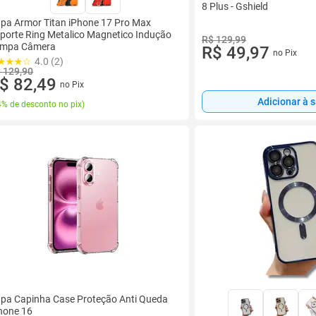
8 Plus - Gshield
pa Armor Titan iPhone 17 Pro Max
porte Ring Metalico Magnetico Indução
R$ 129,99
mpa Câmera
R$ 49,97
no Pix
4.0 (2)
 129,90
$ 82,49
no Pix
Adicionar à 
% de desconto no pix
)
pa Capinha Case Proteção Anti Queda
hone 16