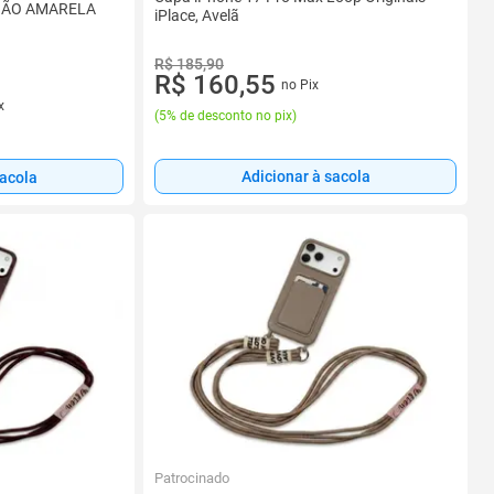
e NÃO AMARELA
iPlace, Avelã
R$ 185,90
R$ 160,55
no Pix
x
(
5% de desconto no pix
)
Adicionar à sacola
sacola
Patrocinado