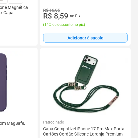
icone Magnética
R$ 16,05
ax Capa
R$ 8,59
no Pix
(
14% de desconto no pix
)
Adicionar à sacola
Patrocinado
 com MagSafe,
Capa Compatível iPhone 17 Pro Max Porta
Cartões Cordão Silicone Laranja Premium