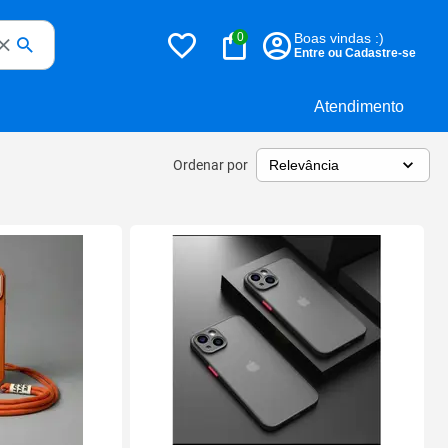
0
Boas vindas :)
Entre ou Cadastre-se
Atendimento
Ordenar por