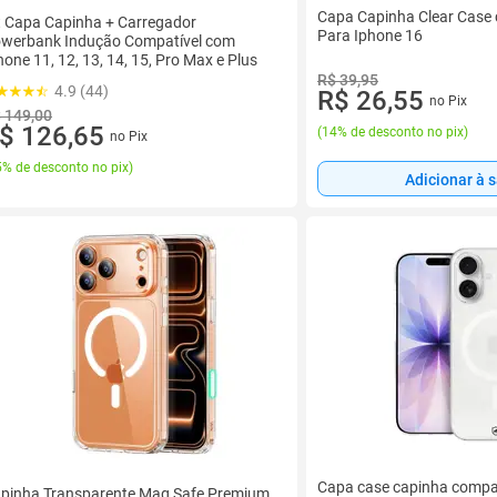
Capa Capinha Clear Case
t Capa Capinha + Carregador
Para Iphone 16
werbank Indução Compatível com
hone 11, 12, 13, 14, 15, Pro Max e Plus
R$ 39,95
4.9 (44)
R$ 26,55
no Pix
 149,00
$ 126,65
(
14% de desconto no pix
)
no Pix
% de desconto no pix
)
Adicionar à 
Capa case capinha compa
pinha Transparente Mag Safe Premium