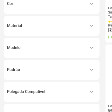
Iphone 11 Pro
Cor
Ca
Iphone 11 Pro Max
Su
Productred
Iphone 12
Ta
, Preto, Preta, Escura, Cinza, Black
Iphone 12 Mini
Material
R$
R
1 Pelicula Vidro 3d
Ver todos
Silicone
(
14
1
Couro
2
Modelo
Plástico
Ver todos
Iphone 17 Pro Max
Tpu
Policarbonato
Padrão
Ver todos
Solid
Estampada
Polegada Compatível
Magsafe
5.5 Polegadas
Mag-safee
Ca
6.5 Polegadas
Ip