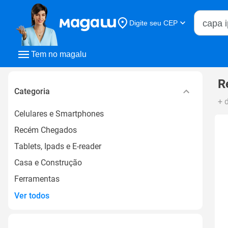
Buscar n
Digite seu CEP
Buscar
Tem no magalu
R
Categoria
+ 
Celulares e Smartphones
Recém Chegados
Tablets, Ipads e E-reader
Casa e Construção
Ferramentas
Ver todos