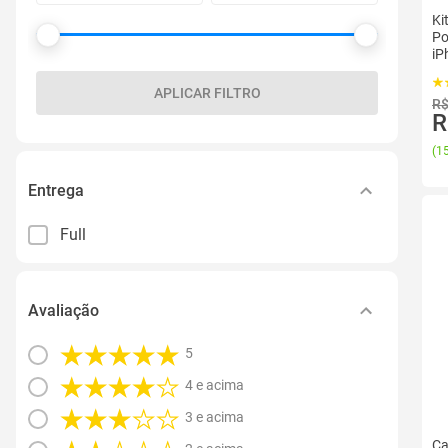
Ki
Po
iP
APLICAR FILTRO
R$
R
(
15
Entrega
Full
Avaliação
5
4 e acima
3 e acima
Ca