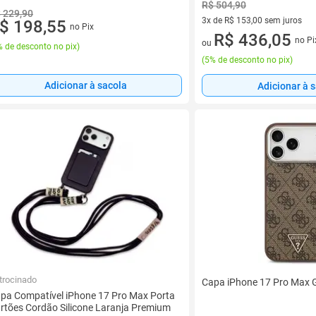
R$ 504,90
 229,90
3x de R$ 153,00 sem juros
$ 198,55
no Pix
3 vez de R$ 153,00 sem juros
R$ 436,05
no Pi
ou
 de desconto no pix
)
(
5% de desconto no pix
)
Adicionar à sacola
Adicionar à 
trocinado
Capa iPhone 17 Pro Max 
pa Compatível iPhone 17 Pro Max Porta
rtões Cordão Silicone Laranja Premium