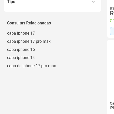
Mag Safe
Tipo
6.7 Polegadas
Ver todos
R$
R
Carteira
Capa
(
14
Consultas Relacionadas
Case
capa iphone 17
Smartphone
capa iphone 17 pro max
capa iphone 16
capa iphone 14
capa de iphone 17 pro max
Ca
iP