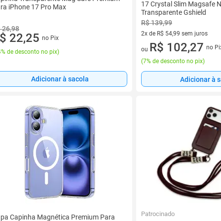
17 Crystal Slim Magsaf
ra iPhone 17 Pro Max
Transparente Gshield
R$ 139,99
 26,98
2x de R$ 54,99 sem juros
$ 22,25
no Pix
2 vez de R$ 54,99 sem juros
R$ 102,27
no Pi
ou
% de desconto no pix
)
(
7% de desconto no pix
)
Adicionar à sacola
Adicionar à 
Patrocinado
pa Capinha Magnética Premium Para