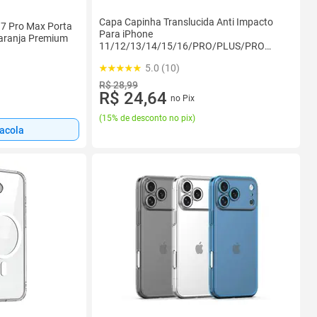
Capa Capinha Translucida Anti Impacto
17 Pro Max Porta
Para iPhone
Laranja Premium
11/12/13/14/15/16/PRO/PLUS/PRO
MAX
5.0 (10)
R$ 28,99
R$ 24,64
no Pix
(
15% de desconto no pix
)
sacola