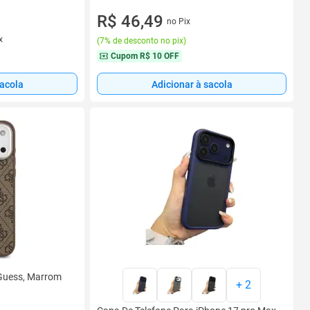
R$ 46,49
no Pix
x
(
7% de desconto no pix
)
Cupom
R$ 10 OFF
sacola
Adicionar à sacola
Guess, Marrom
+
2