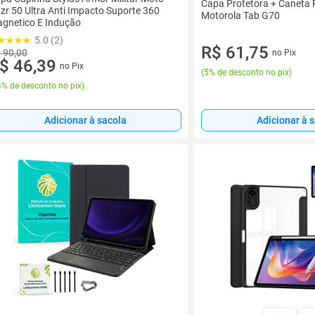
Capa Protetora + Caneta 
zr 50 Ultra Anti Impacto Suporte 360
Motorola Tab G70
gnetico E Indução
5.0 (2)
R$ 61,75
 90,00
no Pix
$ 46,39
no Pix
(
5% de desconto no pix
)
% de desconto no pix
)
Adicionar à sacola
Adicionar à 