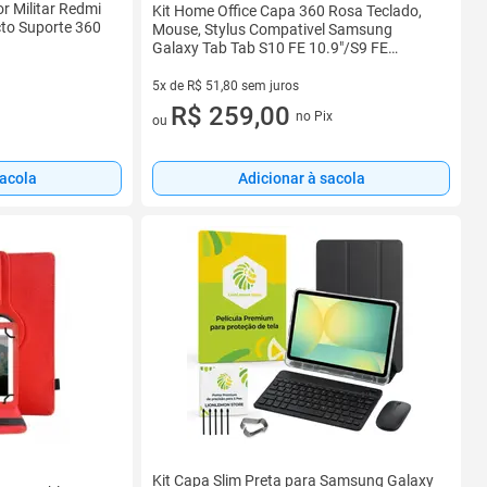
r Militar Redmi
Kit Home Office Capa 360 Rosa Teclado,
cto Suporte 360
Mouse, Stylus Compativel Samsung
Galaxy Tab Tab S10 FE 10.9"/S9 FE
10.9"/Tab S9
5x de R$ 51,80 sem juros
5 vez de R$ 51,80 sem juros
R$ 259,00
no Pix
ou
sacola
Adicionar à sacola
Kit Capa Slim Preta para Samsung Galaxy