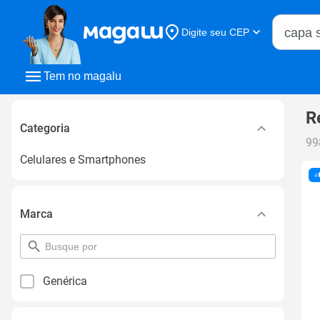
Buscar n
Digite seu CEP
Buscar
Tem no magalu
R
Categoria
99
Celulares e Smartphones
Marca
pesquisar
por
filtro
Genérica