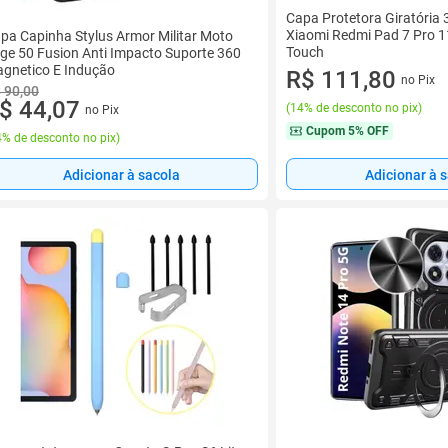
Capa Protetora Giratória 
Xiaomi Redmi Pad 7 Pro 1
pa Capinha Stylus Armor Militar Moto
Touch
ge 50 Fusion Anti Impacto Suporte 360
gnetico E Indução
R$ 111,80
no Pix
 90,00
$ 44,07
(
14% de desconto no pix
)
no Pix
Cupom
5% OFF
% de desconto no pix
)
Adicionar à sacola
Adicionar à 