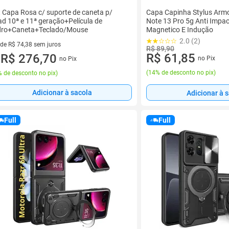
t Capa Rosa c/ suporte de caneta p/
Capa Capinha Stylus Armo
ad 10ª e 11ª geração+Película de
Note 13 Pro 5g Anti Impa
dro+Caneta+Teclado/Mouse
Magnetico E Indução
2.0 (2)
 de R$ 74,38 sem juros
R$ 89,90
R$ 61,85
ez de R$ 74,38 sem juros
R$ 276,70
no Pix
no Pix
u
(
14% de desconto no pix
)
 de desconto no pix
)
Adicionar à sacola
Adicionar à 
Full
Full