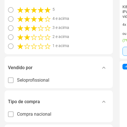
Ki
5
iP
vi
4 e acima
4x
3 e acima
4 v
o
2 e acima
(
7%
1 e acima
Vendido por
Seloprofissional
Tipo de compra
Compra nacional