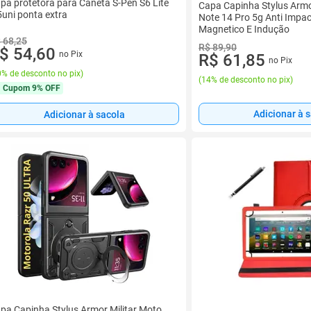
pa protetora para Caneta S-Pen S6 Lite
Capa Capinha Stylus Armo
5uni ponta extra
Note 14 Pro 5g Anti Impa
Magnetico E Indução
 68,25
R$ 89,90
$ 54,60
no Pix
R$ 61,85
no Pix
% de desconto no pix
)
(
14% de desconto no pix
)
Cupom
9% OFF
Adicionar à 
Adicionar à sacola
pa Capinha Stylus Armor Militar Moto