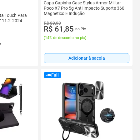
Capa Capinha Case Stylus Armor Militar
Poco X7 Pro 5g Anti Impacto Suporte 360
Magnetico E Indução
eta Touch Para
7 11.2' 2024
R$ 89,90
R$ 61,85
no Pix
(
14% de desconto no pix
)
x
Adicionar à sacola
Full