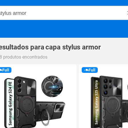
o Magalu
esultados para
capa stylus armor
8 produtos encontrados
Full
Full