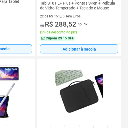
Para Tablet
Tab S10 FE+ Plus + Pontas SPen + Película
de Vidro Temperado + Teclado e Mouse
2x de R$ 151,85 sem juros
2 vez de R$ 151,85 sem juros
R$ 288,52
no Pix
ou
(
5% de desconto no pix
)
Cupom
R$ 15 OFF
sacola
Adicionar à sacola