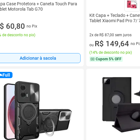
pa Case Protetora + Caneta Touch Para
blet Motorola Tab G70
Kit Capa + Teclado + Can
Tablet Xiaomi Pad Pro 7/ 
$ 60,80
no Pix
2x de R$ 87,00 sem juros
 de desconto no pix
)
2 vez de R$ 87,00 sem juros
R$ 149,64
no Pi
ou
(
14% de desconto no pix
)
Adicionar à sacola
Cupom
5% OFF
Full