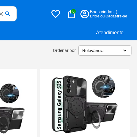
0
Boas vindas :)
Entre ou Cadastre-se
Atendimento
Ordenar por