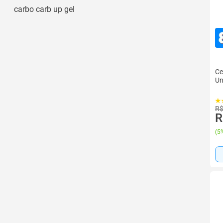
carbo carb up gel
Ce
Un
R$
R
(
5%