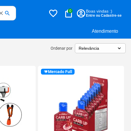
0
Boas vindas :)
Entre ou Cadastre-se
Atendimento
Ordenar por
Mercado Full