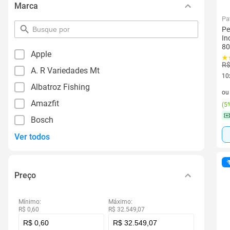
Marca
Pa
pesquisar
Pe
por
In
filtro
80
Apple
R$
A. R Variedades Mt
10
Albatroz Fishing
10 
o
Amazfit
(
5%
Bosch
Ver todos
Preço
Mínimo:
Máximo:
R$ 0,60
R$ 32.549,07