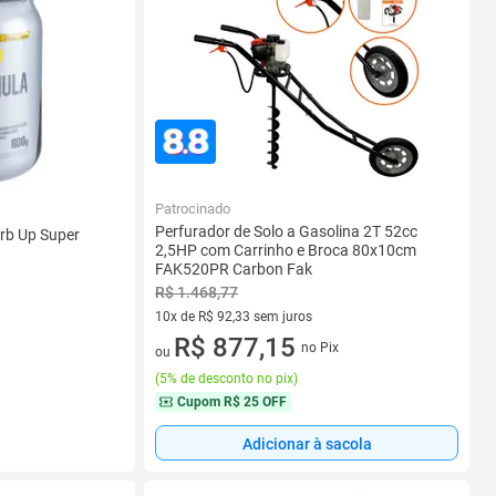
Patrocinado
Perfurador de Solo a Gasolina 2T 52cc
arb Up Super
2,5HP com Carrinho e Broca 80x10cm
FAK520PR Carbon Fak
R$ 1.468,77
10x de R$ 92,33 sem juros
10 vez de R$ 92,33 sem juros
R$ 877,15
no Pix
ou
(
5% de desconto no pix
)
Cupom
R$ 25 OFF
Adicionar à sacola