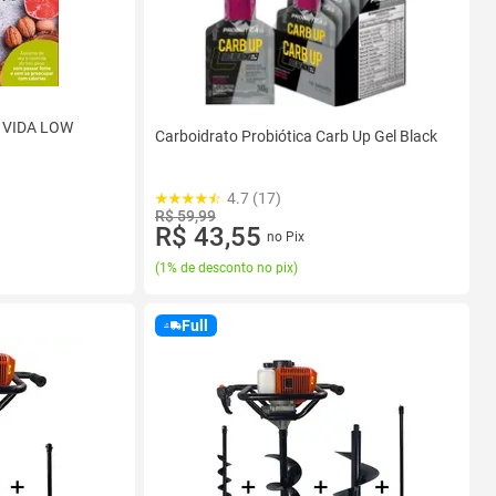
A VIDA LOW
Carboidrato Probiótica Carb Up Gel Black
4.7 (17)
R$ 59,99
R$ 43,55
no Pix
(
1% de desconto no pix
)
Full