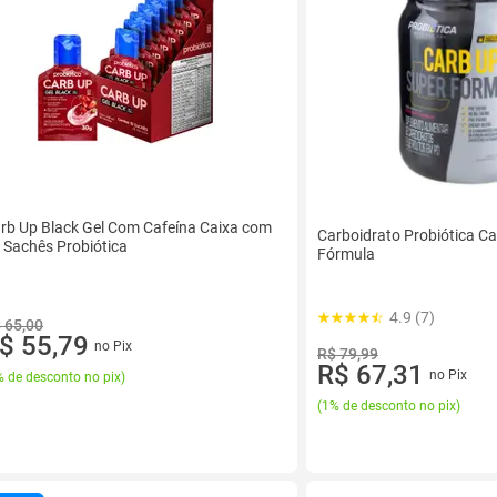
rb Up Black Gel Com Cafeína Caixa com
Carboidrato Probiótica C
 Sachês Probiótica
Fórmula
4.9 (7)
 65,00
$ 55,79
no Pix
R$ 79,99
R$ 67,31
no Pix
 de desconto no pix
)
(
1% de desconto no pix
)