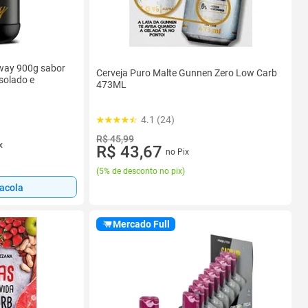
pway 900g sabor
Cerveja Puro Malte Gunnen Zero Low Carb
solado e
473ML
4.1 (24)
R$ 45,99
x
R$ 43,67
no Pix
(
5% de desconto no pix
)
sacola
Mercado Full