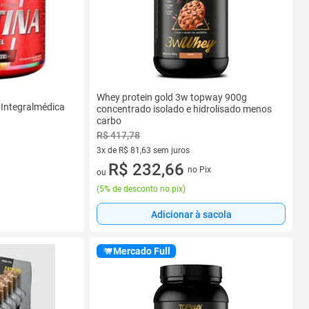
Whey protein gold 3w topway 900g
 Integralmédica
concentrado isolado e hidrolisado menos
carbo
R$ 417,78
3x de R$ 81,63 sem juros
3 vez de R$ 81,63 sem juros
R$ 232,66
no Pix
ou
(
5% de desconto no pix
)
Adicionar à sacola
Mercado Full