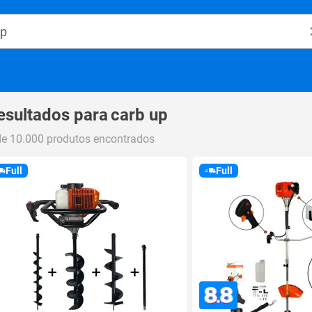
o Magalu
esultados para
carb up
de 10.000 produtos encontrados
Full
Full