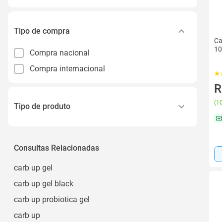
Tipo de compra
Ca
10
Compra nacional
Compra internacional
R
(
10
Tipo de produto
Soleira para Veículos
Carburador para Veículos
Consultas Relacionadas
Película para Celular
carb up gel
Broca
carb up gel black
Abraçadeira
carb up probiotica gel
Ver todos
carb up