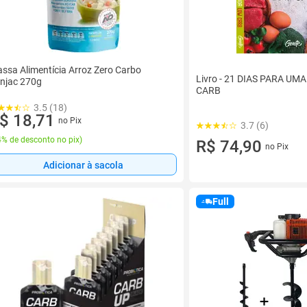
ssa Alimentícia Arroz Zero Carbo
Livro - 21 DIAS PARA UM
njac 270g
CARB
3.5 (18)
$ 18,71
no Pix
3.7 (6)
% de desconto no pix
)
R$ 74,90
no Pix
Adicionar à sacola
Full