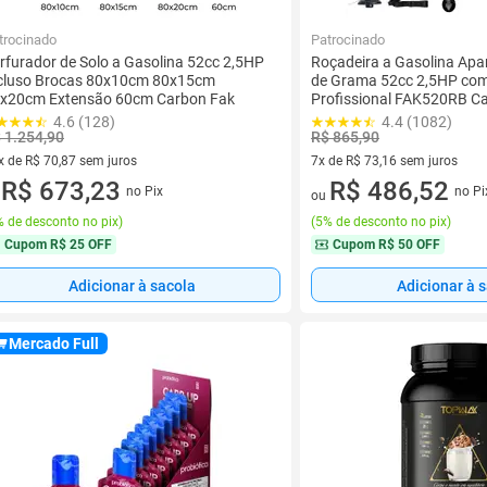
trocinado
Patrocinado
rfurador de Solo a Gasolina 52cc 2,5HP
Roçadeira a Gasolina Apa
cluso Brocas 80x10cm 80x15cm
de Grama 52cc 2,5HP com
x20cm Extensão 60cm Carbon Fak
Profissional FAK520RB C
4.6 (128)
4.4 (1082)
 1.254,90
R$ 865,90
x de R$ 70,87 sem juros
7x de R$ 73,16 sem juros
vez de R$ 70,87 sem juros
R$ 673,23
7 vez de R$ 73,16 sem juros
R$ 486,52
no Pix
no Pi
u
ou
 de desconto no pix
)
(
5% de desconto no pix
)
Cupom
R$ 25 OFF
Cupom
R$ 50 OFF
Adicionar à sacola
Adicionar à 
Mercado Full