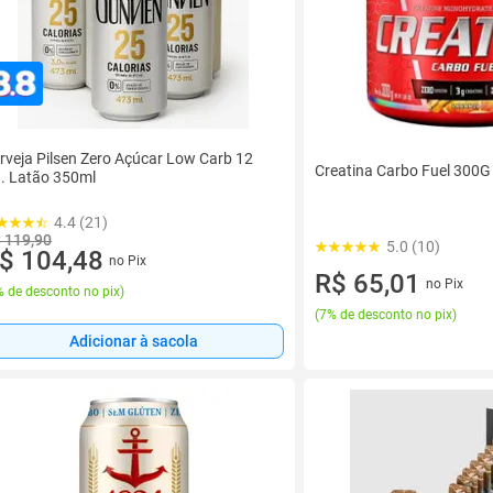
rveja Pilsen Zero Açúcar Low Carb 12
Creatina Carbo Fuel 300G
. Latão 350ml
4.4 (21)
 119,90
5.0 (10)
$ 104,48
no Pix
R$ 65,01
no Pix
 de desconto no pix
)
(
7% de desconto no pix
)
Adicionar à sacola