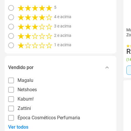
5
4 e acima
3 e acima
Ma
Zo
2 e acima
1 e acima
R
(
14
Vendido por
Magalu
Netshoes
Kabum!
Zattini
Época Cosméticos Perfumaria
Ver todos