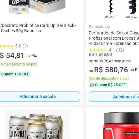
rboidrato Probiótica Carb Up Gel Black -
Patrocinado
 Sachês 30g Baunilha
Perfurador de Solo A Gas
Profissional com Brocas
+80x15cm + Extensão 60
5.0 (1)
4.1 (32)
$ 54,81
R$ 1.048,00
no Pix
8x de R$ 76,42 sem juros
% de desconto no pix
)
8 vez de R$ 76,42 sem juros
R$ 580,76
no Pi
ou
Cupom
15% OFF
(
5% de desconto no pix
)
Cupom
R$ 25 OFF
Adicionar à sacola
Adicionar à 