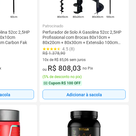
Patrocinado
olina 52cc 2,5HP
Perfurador de Solo A Gasolina 52cc 2,5HP
 80x10cm
Profissional com Brocas 80x10cm +
cm Carbon Fak
80x20cm + 80x30cm + Extensão 100cm
Carbon Fak
4.5 (8)
R$ 1.378,90
10x de R$ 85,06 sem juros
10 vez de R$ 85,06 sem juros
R$ 808,03
x
no Pix
ou
(
5% de desconto no pix
)
Cupom
R$ 100 OFF
sacola
Adicionar à sacola