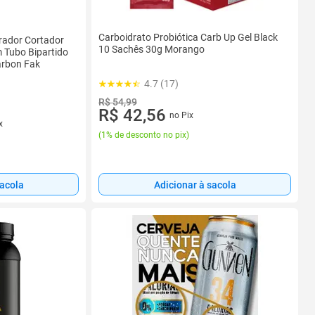
Carboidrato Probiótica Carb Up Gel Black
rador Cortador
10 Sachês 30g Morango
 Tubo Bipartido
arbon Fak
4.7 (17)
R$ 54,99
R$ 42,56
no Pix
x
(
1% de desconto no pix
)
sacola
Adicionar à sacola