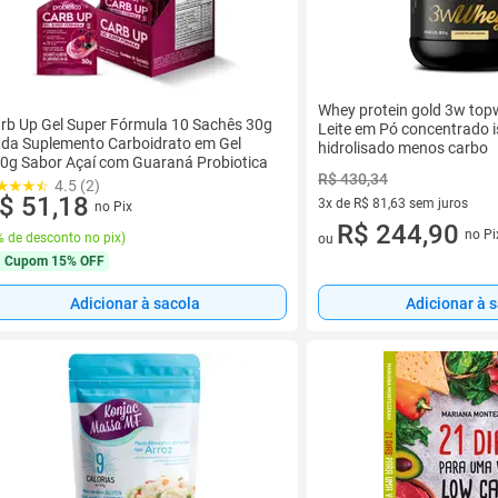
Whey protein gold 3w to
rb Up Gel Super Fórmula 10 Sachês 30g
Leite em Pó concentrado i
da Suplemento Carboidrato em Gel
hidrolisado menos carbo
0g Sabor Açaí com Guaraná Probiotica
R$ 430,34
4.5 (2)
$ 51,18
3x de R$ 81,63 sem juros
no Pix
3 vez de R$ 81,63 sem juros
R$ 244,90
no Pi
 de desconto no pix
)
ou
Cupom
15% OFF
Adicionar à sacola
Adicionar à 