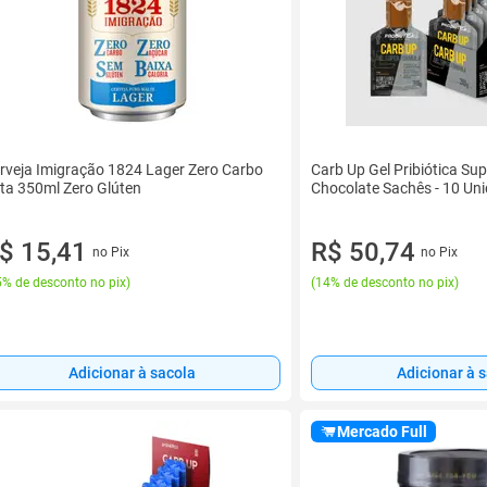
rveja Imigração 1824 Lager Zero Carbo
Carb Up Gel Pribiótica Su
ta 350ml Zero Glúten
Chocolate Sachês - 10 Un
$ 15,41
R$ 50,74
no Pix
no Pix
% de desconto no pix
)
(
14% de desconto no pix
)
Adicionar à sacola
Adicionar à 
Mercado Full