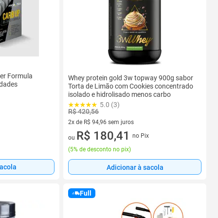
per Formula
Whey protein gold 3w topway 900g sabor
idades
Torta de Limão com Cookies concentrado
isolado e hidrolisado menos carbo
5.0 (3)
R$ 420,56
2x de R$ 94,96 sem juros
2 vez de R$ 94,96 sem juros
R$ 180,41
no Pix
ou
(
5% de desconto no pix
)
sacola
Adicionar à sacola
Full