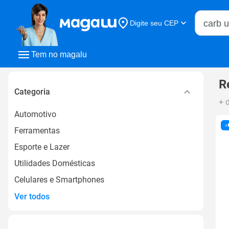
Buscar n
Digite seu CEP
Buscar
Tem no magalu
R
Categoria
+ 
Automotivo
Ferramentas
Esporte e Lazer
Utilidades Domésticas
Celulares e Smartphones
Ver todos