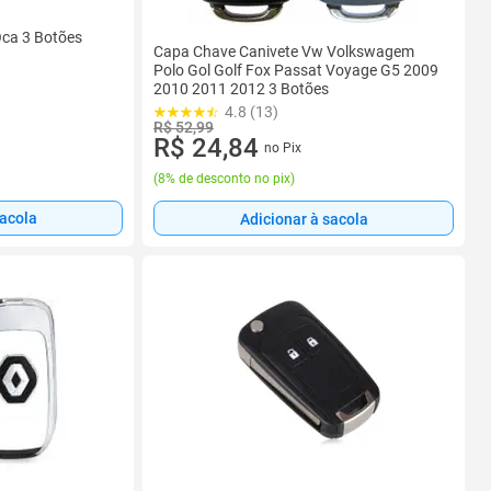
Oca 3 Botões
Capa Chave Canivete Vw Volkswagem
Polo Gol Golf Fox Passat Voyage G5 2009
2010 2011 2012 3 Botões
4.8 (13)
R$ 52,99
R$ 24,84
no Pix
(
8% de desconto no pix
)
sacola
Adicionar à sacola