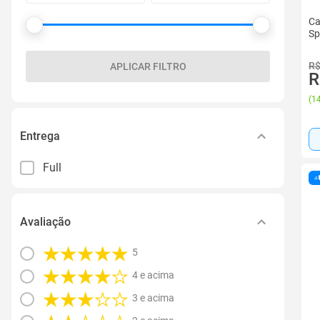
Ca
Sp
R$
APLICAR FILTRO
R
(
14
Entrega
Full
Avaliação
5
4 e acima
3 e acima