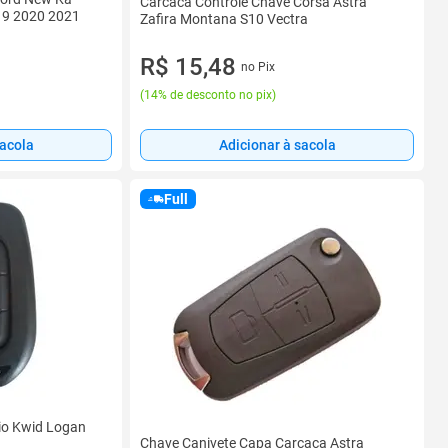
Carcaca Controle Chave Corsa Astra
19 2020 2021
Zafira Montana S10 Vectra
R$ 15,48
no Pix
(
14% de desconto no pix
)
sacola
Adicionar à sacola
Full
io Kwid Logan
Chave Canivete Capa Carcaça Astra