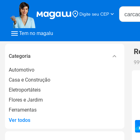
Buscar n
Digite seu CEP
Buscar
Tem no magalu
R
Categoria
99
Automotivo
Casa e Construção
Eletroportáteis
Flores e Jardim
Ferramentas
Ver todos