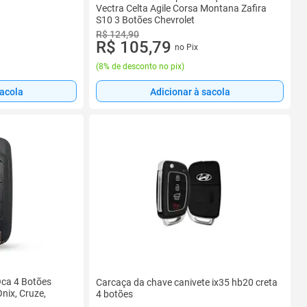
Vectra Celta Agile Corsa Montana Zafira
S10 3 Botões Chevrolet
R$ 124,90
R$ 105,79
no Pix
(
8% de desconto no pix
)
sacola
Adicionar à sacola
Oca 4 Botões
Carcaça da chave canivete ix35 hb20 creta
nix, Cruze,
4 botões