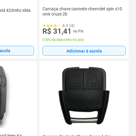
Carcaça chave canivete chevrolet spin s10
wid 433mhz id4a
onix cruze 2b
4.0 (4)
R$ 31,41
no Pix
(
10% de desconto no pix
)
sacola
Adicionar à sacola
Ford New Ka