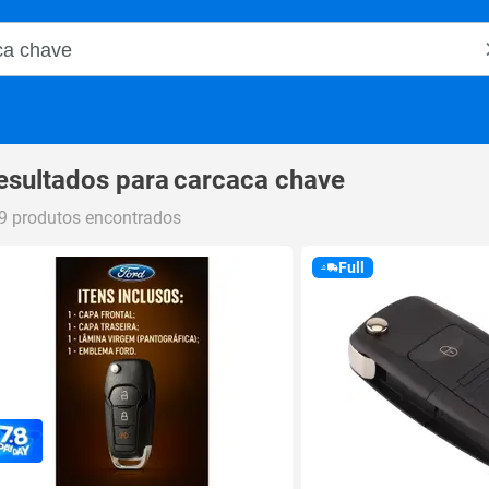
o Magalu
esultados para
carcaca chave
9 produtos encontrados
Full