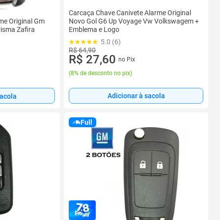
Carcaça Chave Canivete Alarme Original
me Original Gm
Novo Gol G6 Up Voyage Vw Volkswagem +
risma Zafira
Emblema e Logo
5.0 (6)
R$ 64,90
R$ 27,60
no Pix
(
8% de desconto no pix
)
Adicionar à sacola
sacola
Full