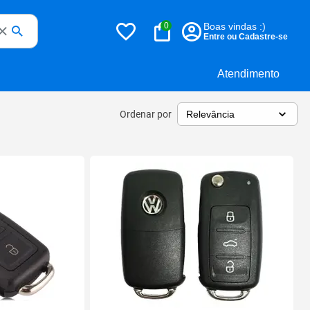
0
Boas vindas :)
Entre ou Cadastre-se
Atendimento
Ordenar por