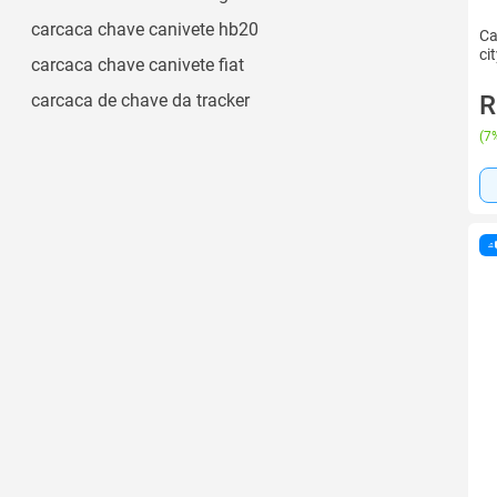
carcaca chave canivete hb20
Ca
ci
carcaca chave canivete fiat
carcaca de chave da tracker
R
(
7%