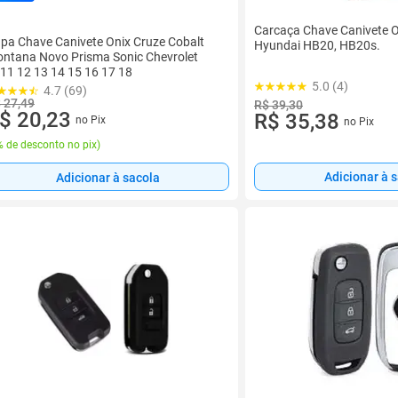
Carcaça Chave Canivete 
pa Chave Canivete Onix Cruze Cobalt
Hyundai HB20, HB20s.
ntana Novo Prisma Sonic Chevrolet
11 12 13 14 15 16 17 18
5.0 (4)
4.7 (69)
 27,49
R$ 39,30
$ 20,23
R$ 35,38
no Pix
no Pix
 de desconto no pix
)
Adicionar à 
Adicionar à sacola