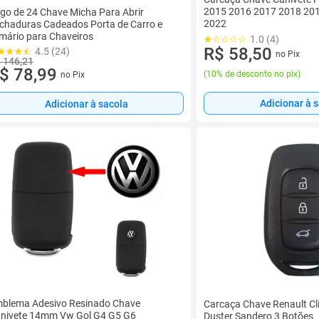
2015 2016 2017 2018 20
go de 24 Chave Micha Para Abrir
2022
chaduras Cadeados Porta de Carro e
mário para Chaveiros
1.0 (4)
R$ 58,50
4.5 (24)
no Pix
 146,21
$ 78,99
(
10% de desconto no pix
)
no Pix
Adicionar à 
Adicionar à sacola
blema Adesivo Resinado Chave
Carcaça Chave Renault Cl
nivete 14mm Vw Gol G4 G5 G6
Duster Sandero 3 Botões