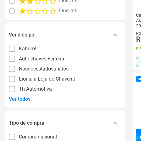
2 e acima
1 e acima
Ca
As
20
R$
Vendido por
R
Kabum!
(
8%
Auto-chaves Ferreira
Nocnocestadosunidos
Lions: a Loja do Chaveiro
Th Automotiva
Ver todos
Tipo de compra
Compra nacional