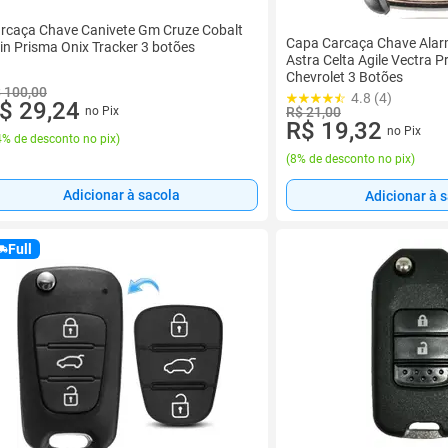
rcaça Chave Canivete Gm Cruze Cobalt
Capa Carcaça Chave Alar
in Prisma Onix Tracker 3 botões
Astra Celta Agile Vectra P
Chevrolet 3 Botões
 100,00
4.8 (4)
$ 29,24
no Pix
R$ 21,00
R$ 19,32
no Pix
% de desconto no pix
)
(
8% de desconto no pix
)
Adicionar à sacola
Adicionar à 
Full