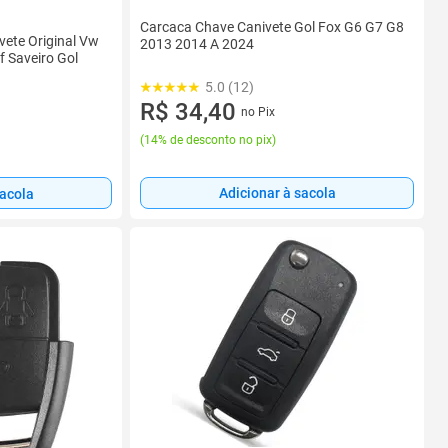
Carcaca Chave Canivete Gol Fox G6 G7 G8
ete Original Vw
2013 2014 A 2024
 Saveiro Gol
5.0 (12)
R$ 34,40
no Pix
(
14% de desconto no pix
)
Adicionar à sacola
sacola