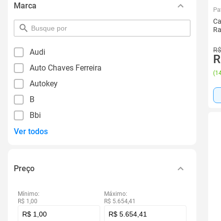
Marca
Pa
Ca
pesquisar
Ra
por
filtro
R$
Audi
R
Auto Chaves Ferreira
(
14
Autokey
B
Bbi
Ver todos
Preço
Mínimo:
Máximo:
R$ 1,00
R$ 5.654,41