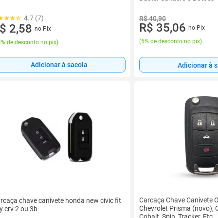
4.7 (7)
R$ 40,90
R$ 35,06
$ 2,58
no Pix
no Pix
(
5% de desconto no pix
)
% de desconto no pix
)
Adicionar à sacola
Adicionar à 
Carcaça Chave Canivete 
rcaça chave canivete honda new civic fit
Chevrolet Prisma (novo), O
ty crv 2 ou 3b
Cobalt, Spin, Tracker, Etc.