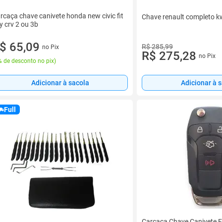
rcaça chave canivete honda new civic fit
Chave renault completo k
ty crv 2 ou 3b
$ 65,09
R$ 285,99
no Pix
R$ 275,28
no Pix
 de desconto no pix
)
Adicionar à sacola
Adicionar à 
Full
Carcaça Chave Canivete 