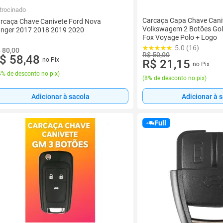
trocinado
Carcaça Capa Chave Caniv
rcaça Chave Canivete Ford Nova
Volkswagem 2 Botões Golf
nger 2017 2018 2019 2020
Fox Voyage Polo + Logo
5.0 (16)
 80,00
R$ 50,00
$ 58,48
no Pix
R$ 21,15
no Pix
% de desconto no pix
)
(
8% de desconto no pix
)
Adicionar à sacola
Adicionar à 
Full