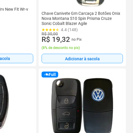
rv New Fit Wr-v
Chave Canivete Gm Carcaça 2 Botões Onix
Nova Montana S10 Spin Prisma Cruze
Sonic Cobalt Blazer Agile
4.4 (148)
R$ 30,00
R$ 19,32
no Pix
(
8% de desconto no pix
)
sacola
Adicionar à sacola
Full