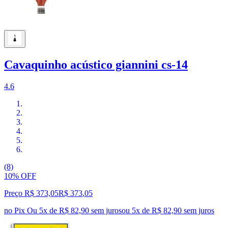
Cavaquinho acústico giannini cs-14
4.6
(8)
10% OFF
Preço R$ 373,05
R$
373
,
05
no Pix
Ou 5x de R$ 82,90 sem juros
ou
5
x de
R$ 82,90
sem juros