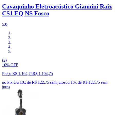
Cavaquinho Eletroacústico Giannini Raiz
CS1 EQ NS Fosco
5.0
(2)
10% OFF
Preço R$ 1.104,75
R$
1.104
,
75
no Pix
Ou 10x de R$ 122,75 sem juros
ou
10
x de
R$ 122,75
sem
juros