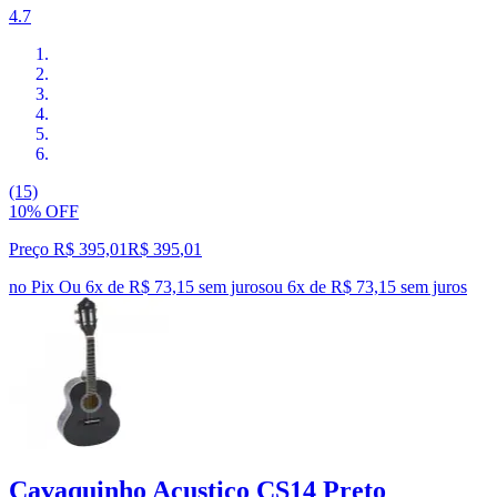
4.7
(15)
10% OFF
Preço R$ 395,01
R$
395
,
01
no Pix
Ou 6x de R$ 73,15 sem juros
ou
6
x de
R$ 73,15
sem juros
Cavaquinho Acustico CS14 Preto