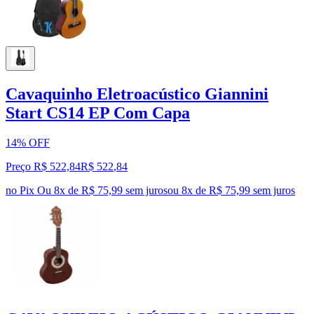
Cavaquinho Eletroacústico Giannini
Start CS14 EP Com Capa
14% OFF
Preço R$ 522,84
R$
522
,
84
no Pix
Ou 8x de R$ 75,99 sem juros
ou
8
x de
R$ 75,99
sem juros