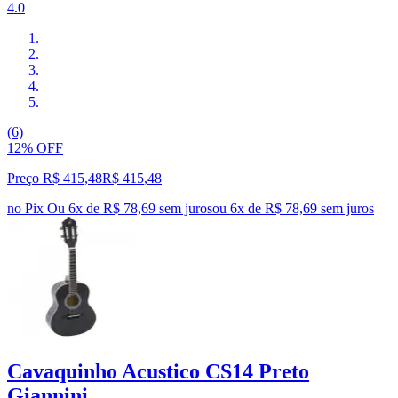
4.0
(6)
12% OFF
Preço R$ 415,48
R$
415
,
48
no Pix
Ou 6x de R$ 78,69 sem juros
ou
6
x de
R$ 78,69
sem juros
Cavaquinho Acustico CS14 Preto
Giannini