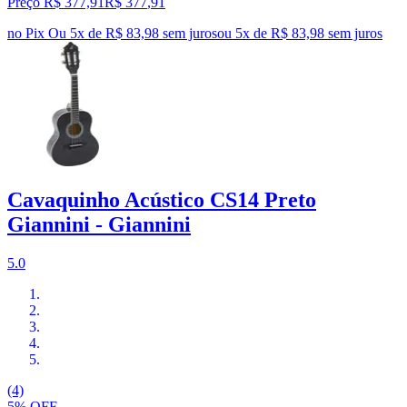
Preço R$ 377,91
R$
377
,
91
no Pix
Ou 5x de R$ 83,98 sem juros
ou
5
x de
R$ 83,98
sem juros
Cavaquinho Acústico CS14 Preto
Giannini - Giannini
5.0
(4)
5% OFF