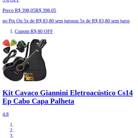
Preço R$ 398,05
R$
398
,
05
no Pix
Ou 5x de R$ 83,80 sem juros
ou
5
x de
R$ 83,80
sem juros
Cupom R$ 80 OFF
Kit Cavaco Giannini Eletroacústico Cs14
Ep Cabo Capa Palheta
4.8