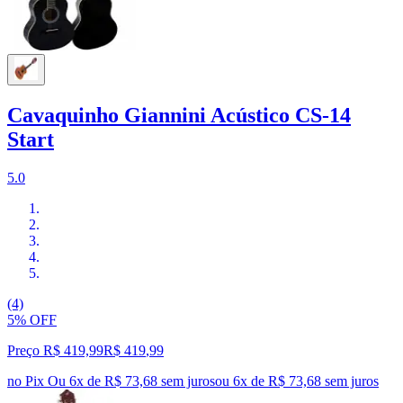
Cavaquinho Giannini Acústico CS-14
Start
5.0
(4)
5% OFF
Preço R$ 419,99
R$
419
,
99
no Pix
Ou 6x de R$ 73,68 sem juros
ou
6
x de
R$ 73,68
sem juros