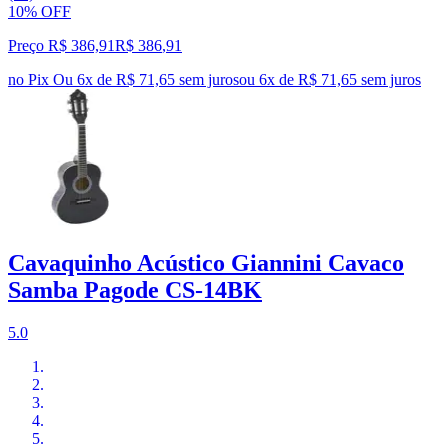
10% OFF
Preço R$ 386,91
R$
386
,
91
no Pix
Ou 6x de R$ 71,65 sem juros
ou
6
x de
R$ 71,65
sem juros
Cavaquinho Acústico Giannini Cavaco
Samba Pagode CS-14BK
5.0