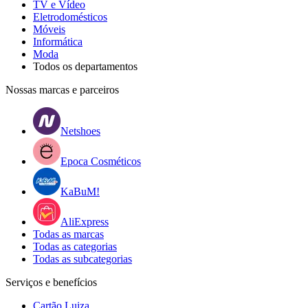
TV e Vídeo
Eletrodomésticos
Móveis
Informática
Moda
Todos os departamentos
Nossas marcas e parceiros
Netshoes
Epoca Cosméticos
KaBuM!
AliExpress
Todas as marcas
Todas as categorias
Todas as subcategorias
Serviços e benefícios
Cartão Luiza