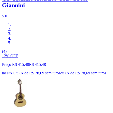
Giannini
5.0
(4)
12% OFF
Preço R$ 415,48
R$
415
,
48
no Pix
Ou 6x de R$ 78,69 sem juros
ou
6
x de
R$ 78,69
sem juros