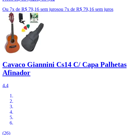
Ou 7x de R$ 79,16 sem juros
ou
7
x de
R$ 79,16
sem juros
Cavaco Giannini Cs14 C/ Capa Palhetas
Afinador
4.4
(26)