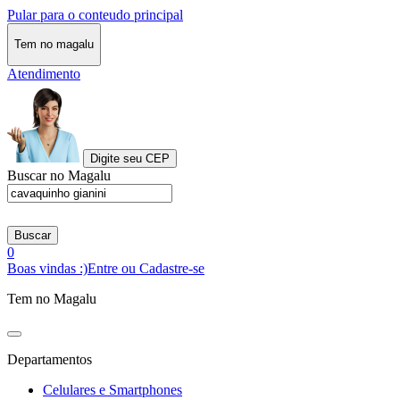
Pular para o conteudo principal
Tem no magalu
Atendimento
Digite seu CEP
Buscar no Magalu
Buscar
0
Boas vindas :)
Entre ou Cadastre-se
Tem no Magalu
Departamentos
Celulares e Smartphones