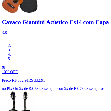
Cavaco Giannini Acústico Cs14 com Capa
3.8
(8)
10% OFF
Preço R$ 332,91
R$
332
,
91
no Pix
Ou 5x de R$ 73,98 sem juros
ou
5
x de
R$ 73,98
sem juros