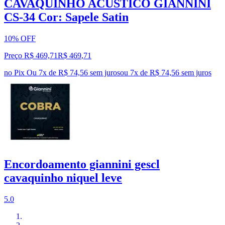
CAVAQUINHO ACÚSTICO GIANNINI
CS-34 Cor: Sapele Satin
10% OFF
Preço R$ 469,71
R$
469
,
71
no Pix
Ou 7x de R$ 74,56 sem juros
ou
7
x de
R$ 74,56
sem juros
Encordoamento giannini gescl
cavaquinho niquel leve
5.0