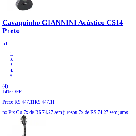
Cavaquinho GIANNINI Acústico CS14
Preto
5.0
(4)
14% OFF
Preço R$ 447,11
R$
447
,
11
no Pix
Ou 7x de R$ 74,27 sem juros
ou
7
x de
R$ 74,27
sem juros