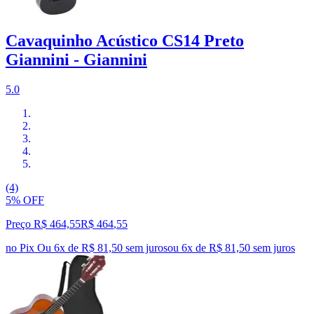
Cavaquinho Acústico CS14 Preto
Giannini - Giannini
5.0
(4)
5% OFF
Preço R$ 464,55
R$
464
,
55
no Pix
Ou 6x de R$ 81,50 sem juros
ou
6
x de
R$ 81,50
sem juros