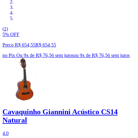
(2)
5% OFF
Preço R$ 654,55
R$
654
,
55
no Pix
Ou 9x de R$ 76,56 sem juros
ou
9
x de
R$ 76,56
sem juros
Cavaquinho Giannini Acústico CS14
Natural
4.0