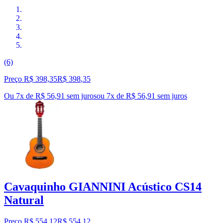
(6)
Preço R$ 398,35
R$
398
,
35
Ou 7x de R$ 56,91 sem juros
ou
7
x de
R$ 56,91
sem juros
Cavaquinho GIANNINI Acústico CS14
Natural
Preço R$ 554,12
R$
554
,
12