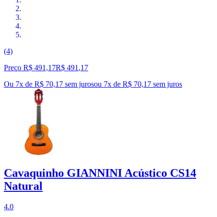
(4)
Preço R$ 491,17
R$
491
,
17
Ou 7x de R$ 70,17 sem juros
ou
7
x de
R$ 70,17
sem juros
Cavaquinho GIANNINI Acústico CS14
Natural
4.0