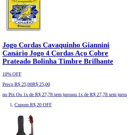
Jogo Cordas Cavaquinho Giannini
Canário Jogo 4 Cordas Aço Cobre
Prateado Bolinha Timbre Brilhante
10% OFF
Preço R$ 25,00
R$
25
,
00
no Pix
Ou 1x de R$ 27,78 sem juros
ou
1
x de
R$ 27,78
sem juros
Cupom R$ 20 OFF