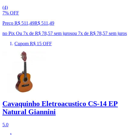
(4)
7% OFF
Preço R$ 511,49
R$
511
,
49
no Pix
Ou 7x de R$ 78,57 sem juros
ou
7
x de
R$ 78,57
sem juros
Cupom R$ 15 OFF
Cavaquinho Eletroacustico CS-14 EP
Natural Giannini
5.0