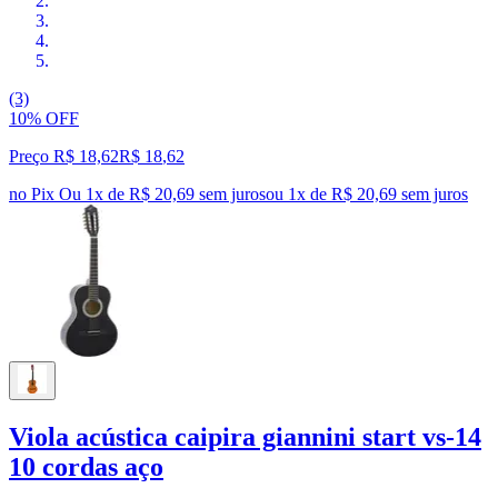
(3)
10% OFF
Preço R$ 18,62
R$
18
,
62
no Pix
Ou 1x de R$ 20,69 sem juros
ou
1
x de
R$ 20,69
sem juros
Viola acústica caipira giannini start vs-14
10 cordas aço