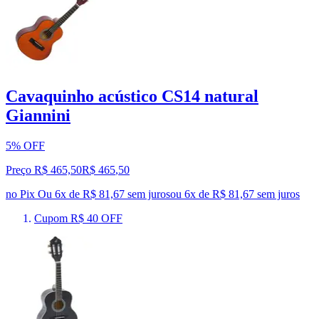
Cavaquinho acústico CS14 natural
Giannini
5% OFF
Preço R$ 465,50
R$
465
,
50
no Pix
Ou 6x de R$ 81,67 sem juros
ou
6
x de
R$ 81,67
sem juros
Cupom R$ 40 OFF