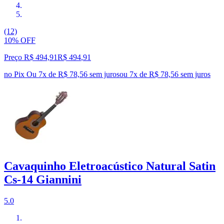
(12)
10% OFF
Preço R$ 494,91
R$
494
,
91
no Pix
Ou 7x de R$ 78,56 sem juros
ou
7
x de
R$ 78,56
sem juros
Cavaquinho Eletroacústico Natural Satin
Cs-14 Giannini
5.0