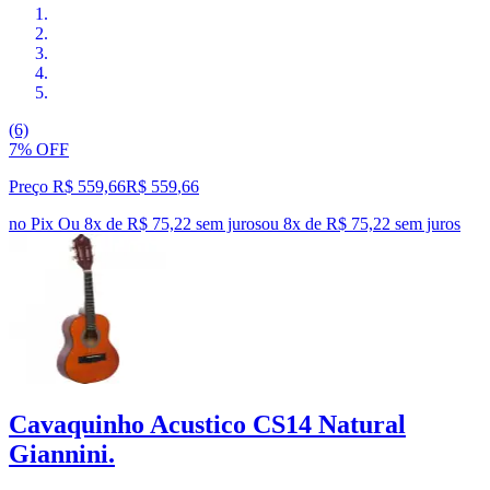
(6)
7% OFF
Preço R$ 559,66
R$
559
,
66
no Pix
Ou 8x de R$ 75,22 sem juros
ou
8
x de
R$ 75,22
sem juros
Cavaquinho Acustico CS14 Natural
Giannini.