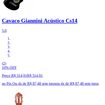
Cavaco Giannini Acústico Cs14
5.0
(2)
10% OFF
Preço R$ 314,91
R$
314
,
91
no Pix
Ou 4x de R$ 87,48 sem juros
ou
4
x de
R$ 87,48
sem juros