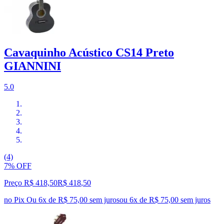
Cavaquinho Acústico CS14 Preto
GIANNINI
5.0
(4)
7% OFF
Preço R$ 418,50
R$
418
,
50
no Pix
Ou 6x de R$ 75,00 sem juros
ou
6
x de
R$ 75,00
sem juros