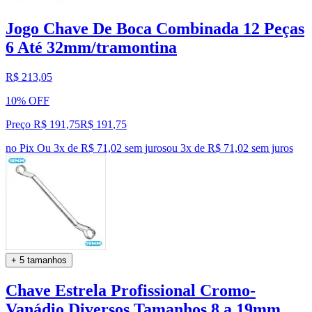
Jogo Chave De Boca Combinada 12 Peças
6 Até 32mm/tramontina
R$ 213,05
10% OFF
Preço R$ 191,75
R$
191
,
75
no Pix
Ou 3x de R$ 71,02 sem juros
ou
3
x de
R$ 71,02
sem juros
+ 5 tamanhos
Chave Estrela Profissional Cromo-
Vanádio Diversos Tamanhos 8 a 19mm