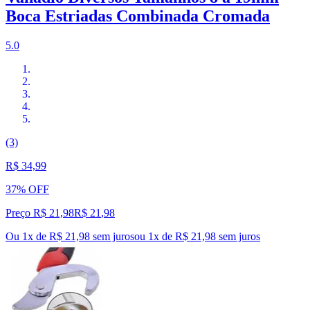
Boca Estriadas Combinada Cromada
5.0
(3)
R$ 34,99
37% OFF
Preço R$ 21,98
R$
21
,
98
Ou 1x de R$ 21,98 sem juros
ou
1
x de
R$ 21,98
sem juros