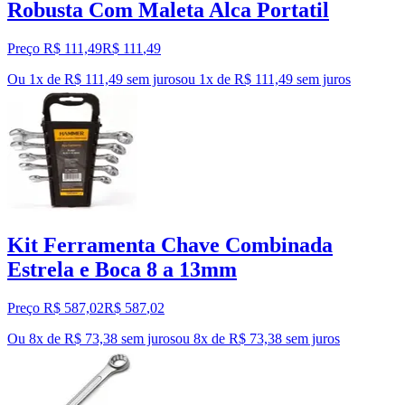
Robusta Com Maleta Alca Portatil
Preço R$ 111,49
R$
111
,
49
Ou 1x de R$ 111,49 sem juros
ou
1
x de
R$ 111,49
sem juros
Kit Ferramenta Chave Combinada
Estrela e Boca 8 a 13mm
Preço R$ 587,02
R$
587
,
02
Ou 8x de R$ 73,38 sem juros
ou
8
x de
R$ 73,38
sem juros