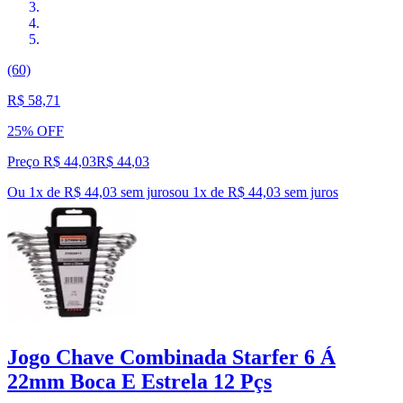
(60)
R$ 58,71
25% OFF
Preço R$ 44,03
R$
44
,
03
Ou 1x de R$ 44,03 sem juros
ou
1
x de
R$ 44,03
sem juros
Jogo Chave Combinada Starfer 6 Á
22mm Boca E Estrela 12 Pçs