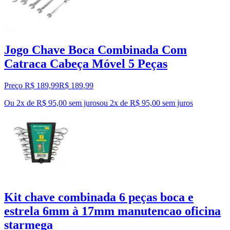
Jogo Chave Boca Combinada Com
Catraca Cabeça Móvel 5 Peças
Preço R$ 189,99
R$
189
,
99
Ou 2x de R$ 95,00 sem juros
ou
2
x de
R$ 95,00
sem juros
Kit chave combinada 6 peças boca e
estrela 6mm à 17mm manutencao oficina
starmega