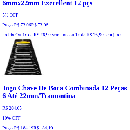
6mmx22mm Execellent 12 pçs
5% OFF
Preço R$ 73,06
R$
73
,
06
no Pix
Ou 1x de R$ 76,90 sem juros
ou
1
x de
R$ 76,90
sem juros
Jogo Chave De Boca Combinada 12 Peças
6 Até 22mm/Tramontina
R$ 204,65
10% OFF
Preço R$ 184,19
R$
184
,
19