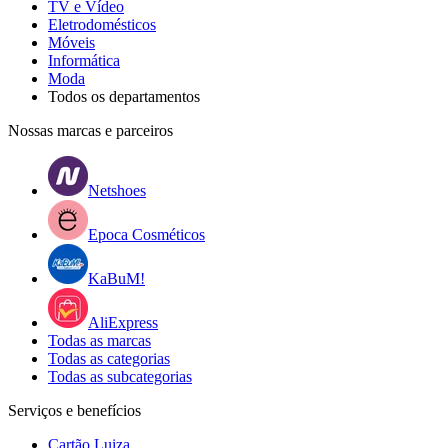
TV e Vídeo
Eletrodomésticos
Móveis
Informática
Moda
Todos os departamentos
Nossas marcas e parceiros
Netshoes
Epoca Cosméticos
KaBuM!
AliExpress
Todas as marcas
Todas as categorias
Todas as subcategorias
Serviços e benefícios
Cartão Luiza