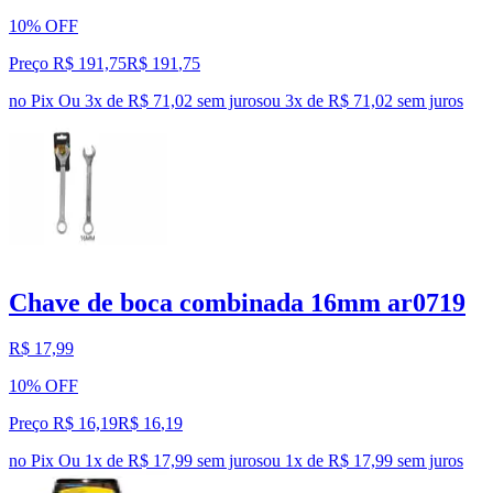
10% OFF
Preço R$ 191,75
R$
191
,
75
no Pix
Ou 3x de R$ 71,02 sem juros
ou
3
x de
R$ 71,02
sem juros
Chave de boca combinada 16mm ar0719
R$ 17,99
10% OFF
Preço R$ 16,19
R$
16
,
19
no Pix
Ou 1x de R$ 17,99 sem juros
ou
1
x de
R$ 17,99
sem juros