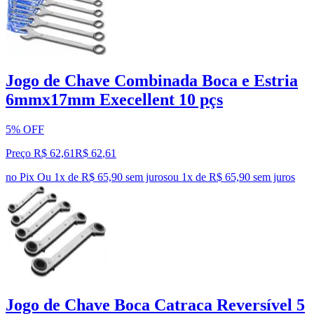
Jogo de Chave Combinada Boca e Estria
6mmx17mm Execellent 10 pçs
5% OFF
Preço R$ 62,61
R$
62
,
61
no Pix
Ou 1x de R$ 65,90 sem juros
ou
1
x de
R$ 65,90
sem juros
Jogo de Chave Boca Catraca Reversível 5