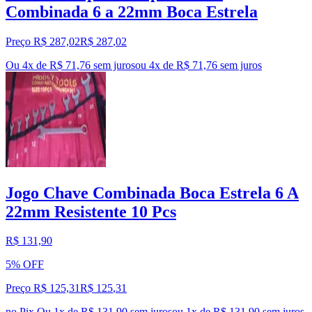
Combinada 6 a 22mm Boca Estrela
Preço R$ 287,02
R$
287
,
02
Ou 4x de R$ 71,76 sem juros
ou
4
x de
R$ 71,76
sem juros
Jogo Chave Combinada Boca Estrela 6 A
22mm Resistente 10 Pcs
R$ 131,90
5% OFF
Preço R$ 125,31
R$
125
,
31
no Pix
Ou 1x de R$ 131,90 sem juros
ou
1
x de
R$ 131,90
sem juros