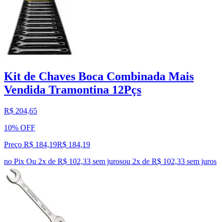
Kit de Chaves Boca Combinada Mais
Vendida Tramontina 12Pçs
R$ 204,65
10% OFF
Preço R$ 184,19
R$
184
,
19
no Pix
Ou 2x de R$ 102,33 sem juros
ou
2
x de
R$ 102,33
sem juros