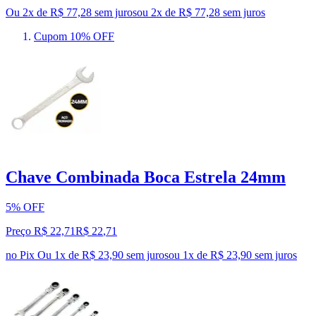
Ou 2x de R$ 77,28 sem juros
ou
2
x de
R$ 77,28
sem juros
Cupom 10% OFF
Chave Combinada Boca Estrela 24mm
5% OFF
Preço R$ 22,71
R$
22
,
71
no Pix
Ou 1x de R$ 23,90 sem juros
ou
1
x de
R$ 23,90
sem juros