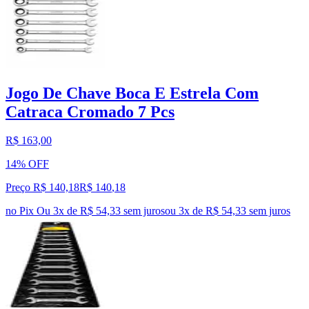
Jogo De Chave Boca E Estrela Com
Catraca Cromado 7 Pcs
R$ 163,00
14% OFF
Preço R$ 140,18
R$
140
,
18
no Pix
Ou 3x de R$ 54,33 sem juros
ou
3
x de
R$ 54,33
sem juros