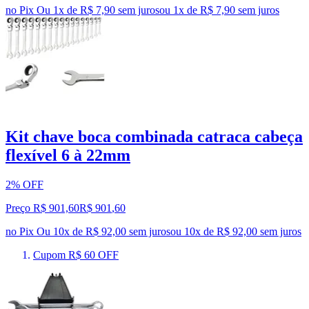
no Pix
Ou 1x de R$ 7,90 sem juros
ou
1
x de
R$ 7,90
sem juros
Kit chave boca combinada catraca cabeça
flexível 6 à 22mm
2% OFF
Preço R$ 901,60
R$
901
,
60
no Pix
Ou 10x de R$ 92,00 sem juros
ou
10
x de
R$ 92,00
sem juros
Cupom R$ 60 OFF