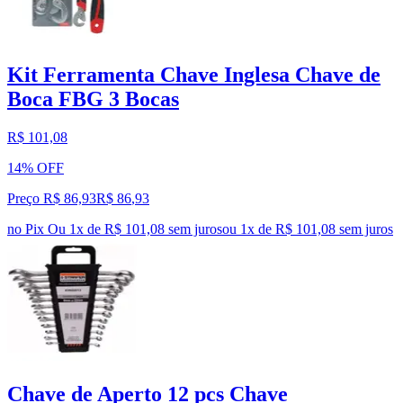
Kit Ferramenta Chave Inglesa Chave de
Boca FBG 3 Bocas
R$ 101,08
14% OFF
Preço R$ 86,93
R$
86
,
93
no Pix
Ou 1x de R$ 101,08 sem juros
ou
1
x de
R$ 101,08
sem juros
Chave de Aperto 12 pcs Chave