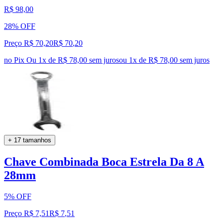
R$ 98,00
28% OFF
Preço R$ 70,20
R$
70
,
20
no Pix
Ou 1x de R$ 78,00 sem juros
ou
1
x de
R$ 78,00
sem juros
+ 17 tamanhos
Chave Combinada Boca Estrela Da 8 A
28mm
5% OFF
Preço R$ 7,51
R$
7
,
51