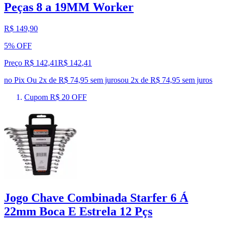
Peças 8 a 19MM Worker
R$ 149,90
5% OFF
Preço R$ 142,41
R$
142
,
41
no Pix
Ou 2x de R$ 74,95 sem juros
ou
2
x de
R$ 74,95
sem juros
Cupom R$ 20 OFF
Jogo Chave Combinada Starfer 6 Á
22mm Boca E Estrela 12 Pçs