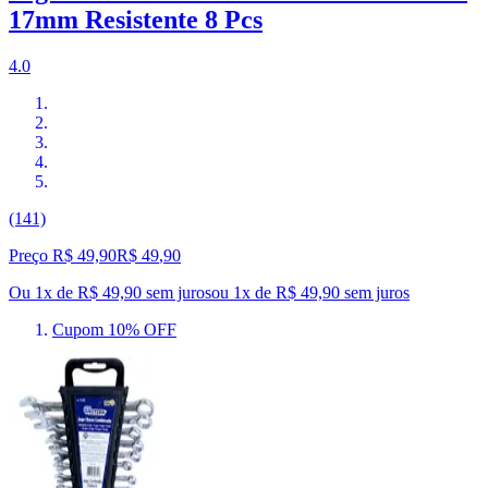
17mm Resistente 8 Pcs
4.0
(141)
Preço R$ 49,90
R$
49
,
90
Ou 1x de R$ 49,90 sem juros
ou
1
x de
R$ 49,90
sem juros
Cupom 10% OFF