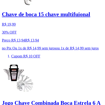
Chave de boca 15 chave multifuional
R$ 19,99
30% OFF
Preço R$ 13,94
R$
13
,
94
no Pix
Ou 1x de R$ 14,99 sem juros
ou
1
x de
R$ 14,99
sem juros
Cupom R$ 10 OFF
Jogo Chave Combinada Boca Estrela 6 A