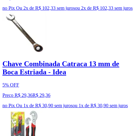
no Pix
Ou 2x de R$ 102,33 sem juros
ou
2
x de
R$ 102,33
sem juros
Chave Combinada Catraca 13 mm de
Boca Estriada - Idea
5% OFF
Preço R$ 29,36
R$
29
,
36
no Pix
Ou 1x de R$ 30,90 sem juros
ou
1
x de
R$ 30,90
sem juros