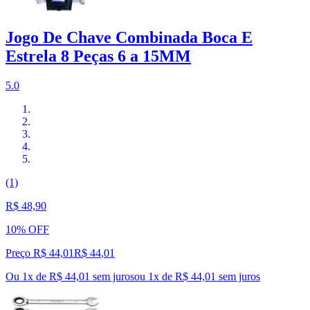
Jogo De Chave Combinada Boca E
Estrela 8 Peças 6 a 15MM
5.0
(1)
R$ 48,90
10% OFF
Preço R$ 44,01
R$
44
,
01
Ou 1x de R$ 44,01 sem juros
ou
1
x de
R$ 44,01
sem juros