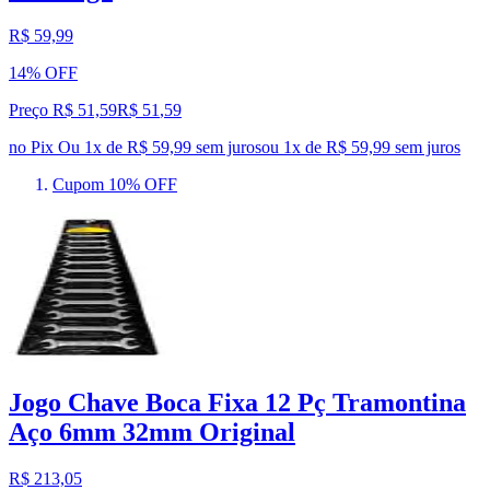
R$ 59,99
14% OFF
Preço R$ 51,59
R$
51
,
59
no Pix
Ou 1x de R$ 59,99 sem juros
ou
1
x de
R$ 59,99
sem juros
Cupom 10% OFF
Jogo Chave Boca Fixa 12 Pç Tramontina
Aço 6mm 32mm Original
R$ 213,05