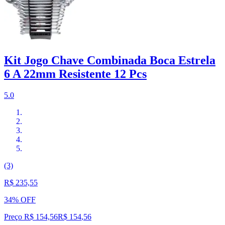
Kit Jogo Chave Combinada Boca Estrela
6 A 22mm Resistente 12 Pcs
5.0
(3)
R$ 235,55
34% OFF
Preço R$ 154,56
R$
154
,
56