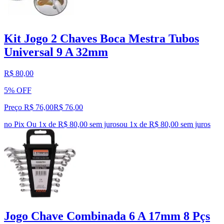
Kit Jogo 2 Chaves Boca Mestra Tubos
Universal 9 A 32mm
R$ 80,00
5% OFF
Preço R$ 76,00
R$
76
,
00
no Pix
Ou 1x de R$ 80,00 sem juros
ou
1
x de
R$ 80,00
sem juros
Jogo Chave Combinada 6 A 17mm 8 Pçs