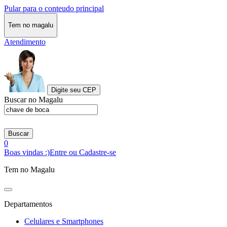
Pular para o conteudo principal
Tem no magalu
Atendimento
Digite seu CEP
Buscar no Magalu
Buscar
0
Boas vindas :)
Entre ou Cadastre-se
Tem no Magalu
Departamentos
Celulares e Smartphones