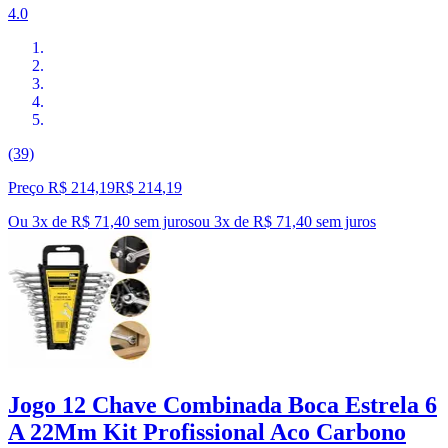
4.0
(39)
Preço R$ 214,19
R$
214
,
19
Ou 3x de R$ 71,40 sem juros
ou
3
x de
R$ 71,40
sem juros
Jogo 12 Chave Combinada Boca Estrela 6
A 22Mm Kit Profissional Aco Carbono