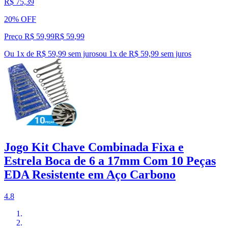
R$ 75,39
20% OFF
Preço R$ 59,99
R$
59
,
99
Ou 1x de R$ 59,99 sem juros
ou
1
x de
R$ 59,99
sem juros
Jogo Kit Chave Combinada Fixa e
Estrela Boca de 6 a 17mm Com 10 Peças
EDA Resistente em Aço Carbono
4.8