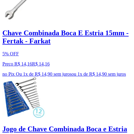
Chave Combinada Boca E Estria 15mm -
Fertak - Farkat
5% OFF
Preço R$ 14,16
R$
14
,
16
no Pix
Ou 1x de R$ 14,90 sem juros
ou
1
x de
R$ 14,90
sem juros
Jogo de Chave Combinada Boca e Estria