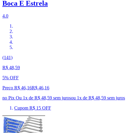
Boca E Estrela
4.0
(141)
R$ 48,59
5% OFF
Preço R$ 46,16
R$
46
,
16
no Pix
Ou 1x de R$ 48,59 sem juros
ou
1
x de
R$ 48,59
sem juros
Cupom R$ 15 OFF