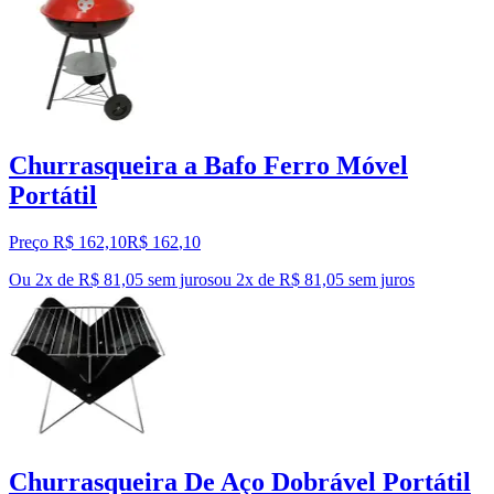
Churrasqueira a Bafo Ferro Móvel
Portátil
Preço R$ 162,10
R$
162
,
10
Ou 2x de R$ 81,05 sem juros
ou
2
x de
R$ 81,05
sem juros
Churrasqueira De Aço Dobrável Portátil