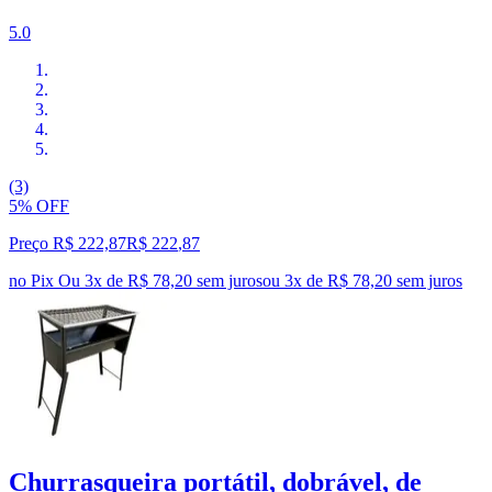
5.0
(3)
5% OFF
Preço R$ 222,87
R$
222
,
87
no Pix
Ou 3x de R$ 78,20 sem juros
ou
3
x de
R$ 78,20
sem juros
Churrasqueira portátil, dobrável, de