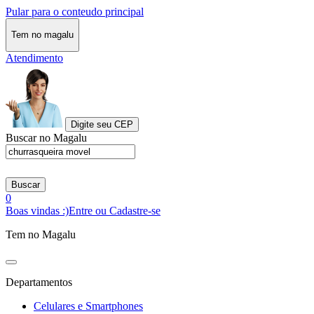
Pular para o conteudo principal
Tem no magalu
Atendimento
Digite seu CEP
Buscar no Magalu
Buscar
0
Boas vindas :)
Entre ou Cadastre-se
Tem no Magalu
Departamentos
Celulares e Smartphones