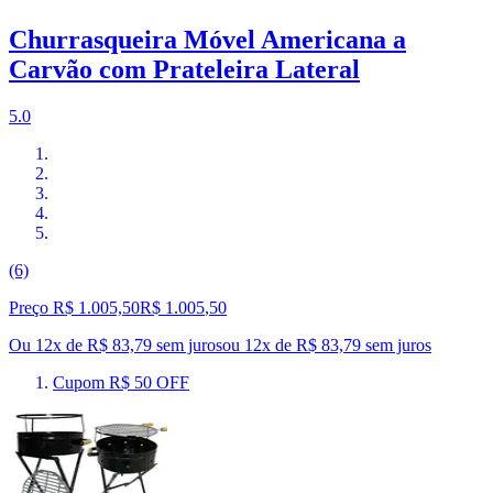
Churrasqueira Móvel Americana a
Carvão com Prateleira Lateral
5.0
(6)
Preço R$ 1.005,50
R$
1.005
,
50
Ou 12x de R$ 83,79 sem juros
ou
12
x de
R$ 83,79
sem juros
Cupom R$ 50 OFF