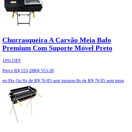
Churrasqueira A Carvão Meia Bafo
Premium Com Suporte Móvel Preto
10% OFF
Preço R$ 553,28
R$
553
,
28
no Pix
Ou 8x de R$ 76,85 sem juros
ou
8
x de
R$ 76,85
sem juros