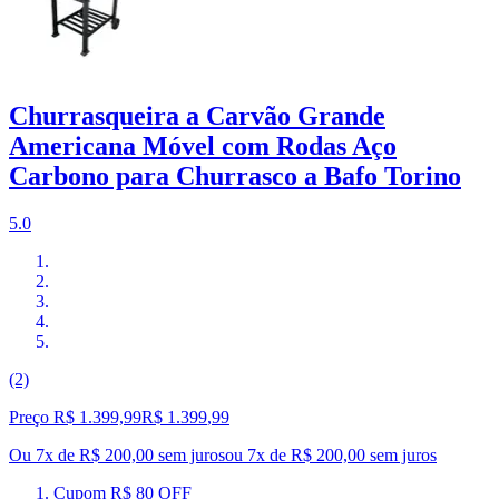
Churrasqueira a Carvão Grande
Americana Móvel com Rodas Aço
Carbono para Churrasco a Bafo Torino
5.0
(2)
Preço R$ 1.399,99
R$
1.399
,
99
Ou 7x de R$ 200,00 sem juros
ou
7
x de
R$ 200,00
sem juros
Cupom R$ 80 OFF