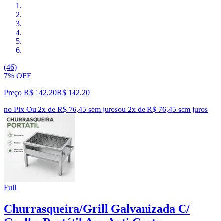
(46)
7% OFF
Preço R$ 142,20
R$
142
,
20
no Pix
Ou 2x de R$ 76,45 sem juros
ou
2
x de
R$ 76,45
sem juros
Full
Churrasqueira/Grill Galvanizada C/