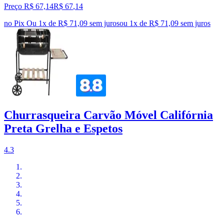
Preço R$ 67,14
R$
67
,
14
no Pix
Ou 1x de R$ 71,09 sem juros
ou
1
x de
R$ 71,09
sem juros
Churrasqueira Carvão Móvel Califórnia
Preta Grelha e Espetos
4.3