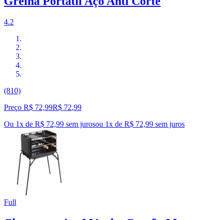
Grelha Portátil Aço Anti Corte
4.2
(810)
Preço R$ 72,99
R$
72
,
99
Ou 1x de R$ 72,99 sem juros
ou
1
x de
R$ 72,99
sem juros
Full