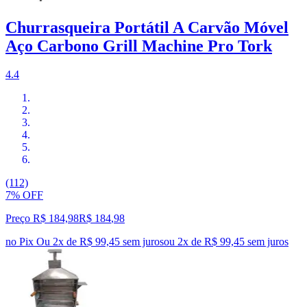
Churrasqueira Portátil A Carvão Móvel
Aço Carbono Grill Machine Pro Tork
4.4
(112)
7% OFF
Preço R$ 184,98
R$
184
,
98
no Pix
Ou 2x de R$ 99,45 sem juros
ou
2
x de
R$ 99,45
sem juros