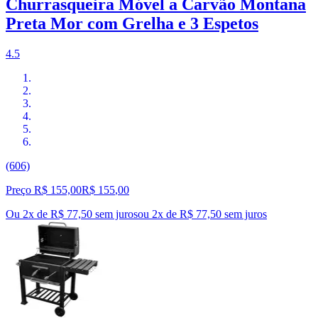
Churrasqueira Móvel a Carvão Montana
Preta Mor com Grelha e 3 Espetos
4.5
(606)
Preço R$ 155,00
R$
155
,
00
Ou 2x de R$ 77,50 sem juros
ou
2
x de
R$ 77,50
sem juros