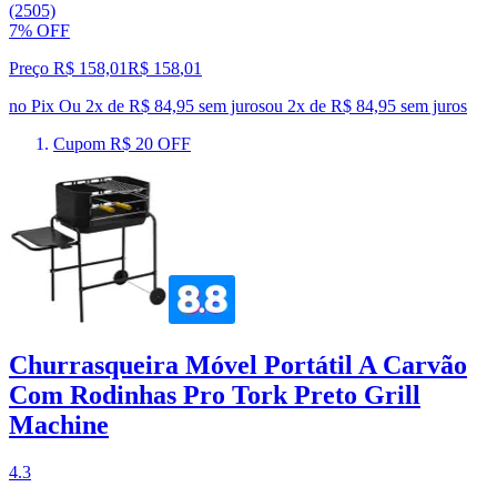
(2505)
7% OFF
Preço R$ 158,01
R$
158
,
01
no Pix
Ou 2x de R$ 84,95 sem juros
ou
2
x de
R$ 84,95
sem juros
Cupom R$ 20 OFF
Churrasqueira Móvel Portátil A Carvão
Com Rodinhas Pro Tork Preto Grill
Machine
4.3