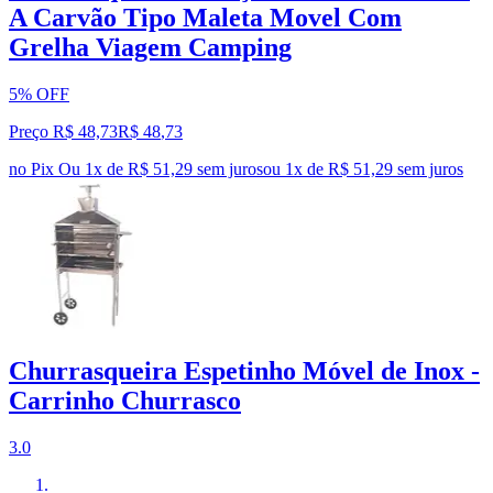
A Carvão Tipo Maleta Movel Com
Grelha Viagem Camping
5% OFF
Preço R$ 48,73
R$
48
,
73
no Pix
Ou 1x de R$ 51,29 sem juros
ou
1
x de
R$ 51,29
sem juros
Churrasqueira Espetinho Móvel de Inox -
Carrinho Churrasco
3.0