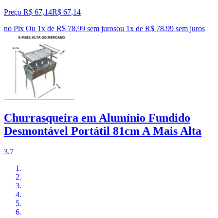
Preço R$ 67,14
R$
67
,
14
no Pix
Ou 1x de R$ 78,99 sem juros
ou
1
x de
R$ 78,99
sem juros
Churrasqueira em Alumínio Fundido
Desmontável Portátil 81cm A Mais Alta
3.7