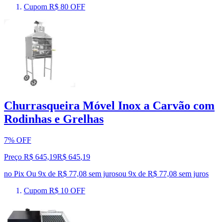
Cupom R$ 80 OFF
Churrasqueira Móvel Inox a Carvão com
Rodinhas e Grelhas
7% OFF
Preço R$ 645,19
R$
645
,
19
no Pix
Ou 9x de R$ 77,08 sem juros
ou
9
x de
R$ 77,08
sem juros
Cupom R$ 10 OFF