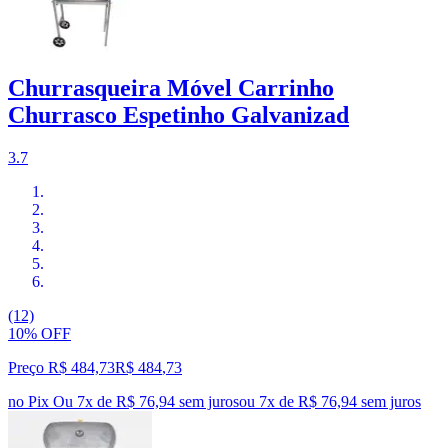
Churrasqueira Móvel Carrinho
Churrasco Espetinho Galvanizad
3.7
(12)
10% OFF
Preço R$ 484,73
R$
484
,
73
no Pix
Ou 7x de R$ 76,94 sem juros
ou
7
x de
R$ 76,94
sem juros