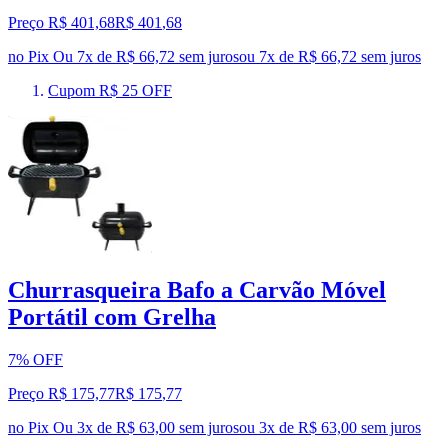
Preço R$ 401,68
R$
401
,
68
no Pix
Ou 7x de R$ 66,72 sem juros
ou
7
x de
R$ 66,72
sem juros
Cupom R$ 25 OFF
Churrasqueira Bafo a Carvão Móvel
Portátil com Grelha
7% OFF
Preço R$ 175,77
R$
175
,
77
no Pix
Ou 3x de R$ 63,00 sem juros
ou
3
x de
R$ 63,00
sem juros