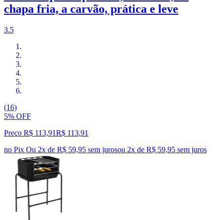
chapa fria, a carvão, prática e leve
3.5
(16)
5% OFF
Preço R$ 113,91
R$
113
,
91
no Pix
Ou 2x de R$ 59,95 sem juros
ou
2
x de
R$ 59,95
sem juros