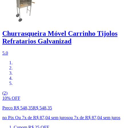
Churrasqueira Móvel Carrinho Tijolos
Refratarios Galvanizad
5.0
(2)
10% OFF
Preço R$ 548,35
R$
548
,
35
no Pix
Ou 7x de R$ 87,04 sem juros
ou
7
x de
R$ 87,04
sem juros
Cupom R$ 25 OFF