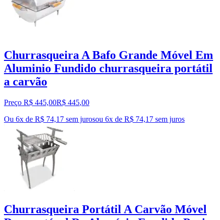
Churrasqueira A Bafo Grande Móvel Em
Aluminio Fundido churrasqueira portátil
a carvão
Preço R$ 445,00
R$
445
,
00
Ou 6x de R$ 74,17 sem juros
ou
6
x de
R$ 74,17
sem juros
Churrasqueira Portátil A Carvão Móvel