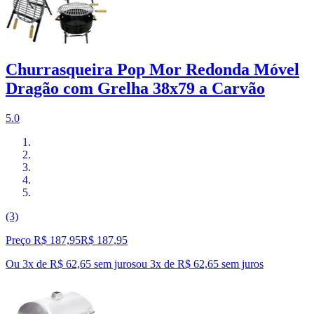
Churrasqueira Pop Mor Redonda Móvel
Dragão com Grelha 38x79 a Carvão
5.0
(3)
Preço R$ 187,95
R$
187
,
95
Ou 3x de R$ 62,65 sem juros
ou
3
x de
R$ 62,65
sem juros