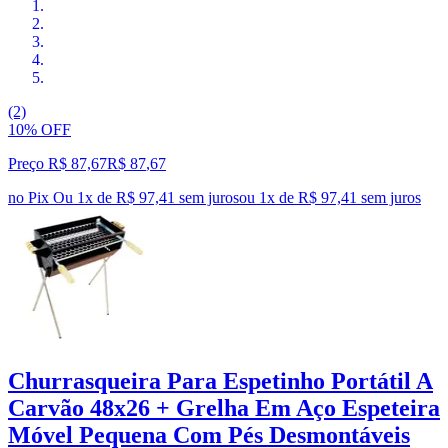
(2)
10% OFF
Preço R$ 87,67
R$
87
,
67
no Pix
Ou 1x de R$ 97,41 sem juros
ou
1
x de
R$ 97,41
sem juros
Churrasqueira Para Espetinho Portátil A
Carvão 48x26 + Grelha Em Aço Espeteira
Móvel Pequena Com Pés Desmontáveis