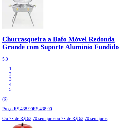
Churrasqueira a Bafo Móvel Redonda
Grande com Suporte Alumínio Fundido
5.0
(6)
Preço R$ 438,90
R$
438
,
90
Ou 7x de R$ 62,70 sem juros
ou
7
x de
R$ 62,70
sem juros