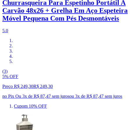
Churrasqueira Para Espetinho Portátil A
Carvão 48x26 + Grelha Em Aço Espeteira
Móvel Pequena Com Pés Desmontáveis
5.0
(3)
5% OFF
Preço R$ 249,30
R$
249
,
30
no Pix
Ou 3x de R$ 87,47 sem juros
ou
3
x de
R$ 87,47
sem juros
Cupom 10% OFF