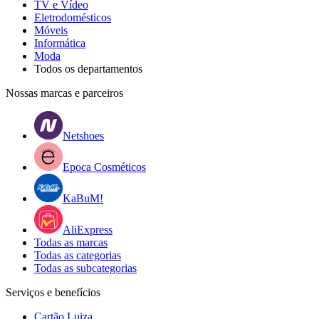
TV e Vídeo
Eletrodomésticos
Móveis
Informática
Moda
Todos os departamentos
Nossas marcas e parceiros
Netshoes
Epoca Cosméticos
KaBuM!
AliExpress
Todas as marcas
Todas as categorias
Todas as subcategorias
Serviços e benefícios
Cartão Luiza