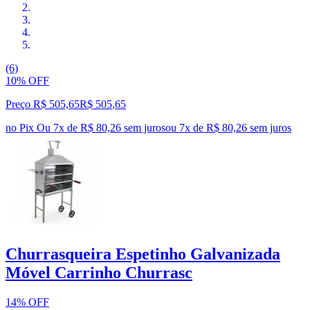
(6)
10% OFF
Preço R$ 505,65
R$
505
,
65
no Pix
Ou 7x de R$ 80,26 sem juros
ou
7
x de
R$ 80,26
sem juros
Churrasqueira Espetinho Galvanizada
Móvel Carrinho Churrasc
14% OFF