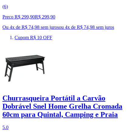
(6)
Preço R$ 299,90
R$
299
,
90
Ou 4x de R$ 74,98 sem juros
ou
4
x de
R$ 74,98
sem juros
Cupom R$ 10 OFF
Churrasqueira Portátil a Carvão
Dobrável Snel Home Grelha Cromada
60cm para Quintal, Camping e Praia
5.0