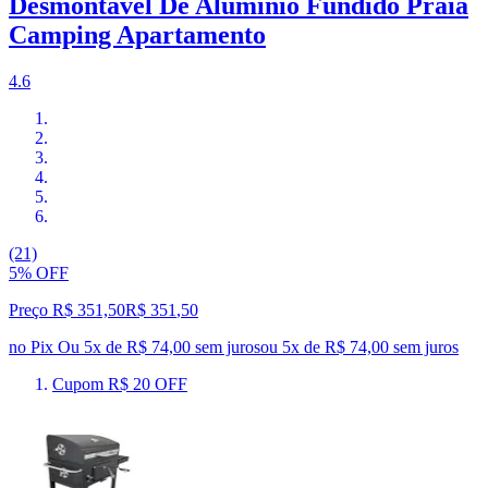
Desmontável De Alumínio Fundido Praia
Camping Apartamento
4.6
(21)
5% OFF
Preço R$ 351,50
R$
351
,
50
no Pix
Ou 5x de R$ 74,00 sem juros
ou
5
x de
R$ 74,00
sem juros
Cupom R$ 20 OFF