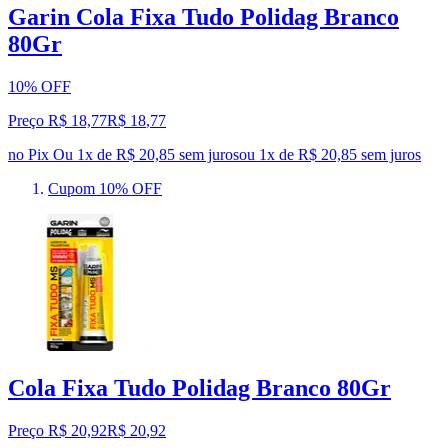
Garin Cola Fixa Tudo Polidag Branco
80Gr
10% OFF
Preço R$ 18,77
R$
18
,
77
no Pix
Ou 1x de R$ 20,85 sem juros
ou
1
x de
R$ 20,85
sem juros
Cupom 10% OFF
Cola Fixa Tudo Polidag Branco 80Gr
Preço R$ 20,92
R$
20
,
92