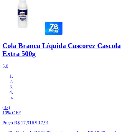
Cola Branca Líquida Cascorez Cascola
Extra 500g
5.0
(33)
10% OFF
Preço R$ 17,91
R$
17
,
91