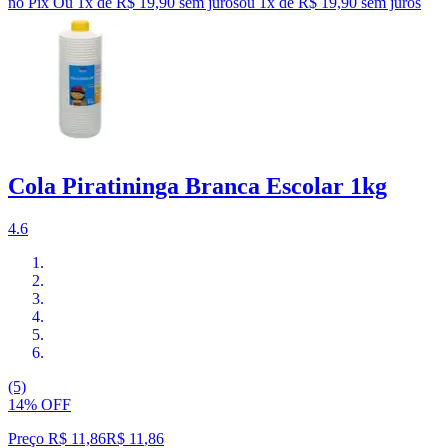
no Pix
Ou 1x de R$ 19,90 sem juros
ou
1
x de
R$ 19,90
sem juros
Cola Piratininga Branca Escolar 1kg
4.6
(5)
14% OFF
Preço R$ 11,86
R$
11
,
86