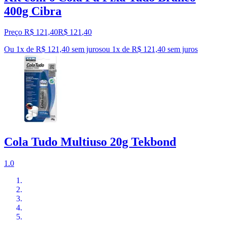
400g Cibra
Preço R$ 121,40
R$
121
,
40
Ou 1x de R$ 121,40 sem juros
ou
1
x de
R$ 121,40
sem juros
Cola Tudo Multiuso 20g Tekbond
1.0