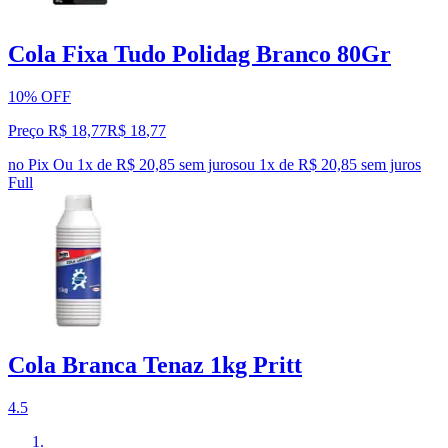
Cola Fixa Tudo Polidag Branco 80Gr
10% OFF
Preço R$ 18,77
R$
18
,
77
no Pix
Ou 1x de R$ 20,85 sem juros
ou
1
x de
R$ 20,85
sem juros
Full
Cola Branca Tenaz 1kg Pritt
4.5