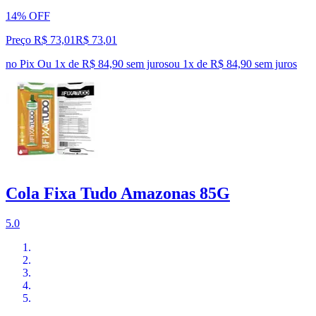
14% OFF
Preço R$ 73,01
R$
73
,
01
no Pix
Ou 1x de R$ 84,90 sem juros
ou
1
x de
R$ 84,90
sem juros
Cola Fixa Tudo Amazonas 85G
5.0