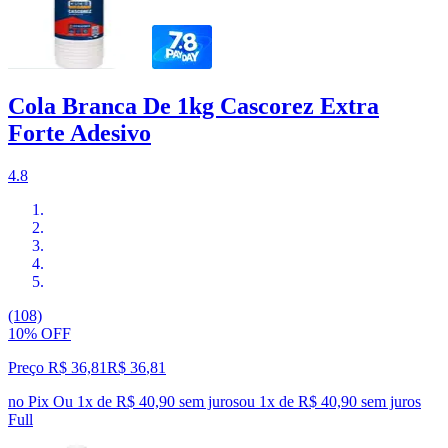
Cola Branca De 1kg Cascorez Extra
Forte Adesivo
4.8
(108)
10% OFF
Preço R$ 36,81
R$
36
,
81
no Pix
Ou 1x de R$ 40,90 sem juros
ou
1
x de
R$ 40,90
sem juros
Full