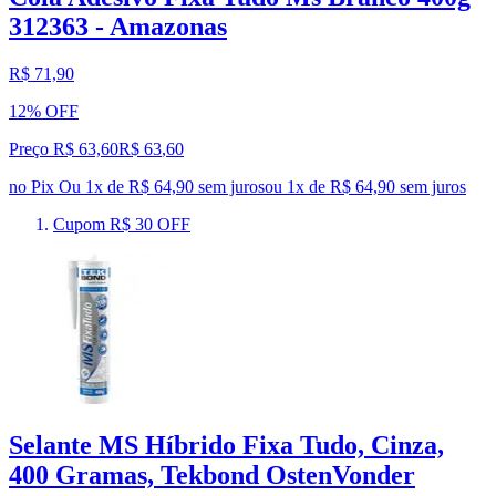
312363 - Amazonas
R$ 71,90
12% OFF
Preço R$ 63,60
R$
63
,
60
no Pix
Ou 1x de R$ 64,90 sem juros
ou
1
x de
R$ 64,90
sem juros
Cupom R$ 30 OFF
Selante MS Híbrido Fixa Tudo, Cinza,
400 Gramas, Tekbond OstenVonder