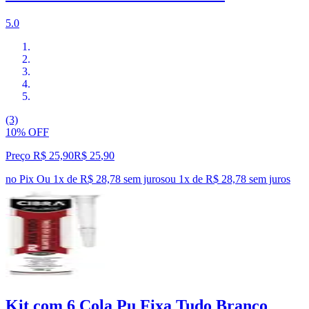
5.0
(3)
10% OFF
Preço R$ 25,90
R$
25
,
90
no Pix
Ou 1x de R$ 28,78 sem juros
ou
1
x de
R$ 28,78
sem juros
Kit com 6 Cola Pu Fixa Tudo Branco