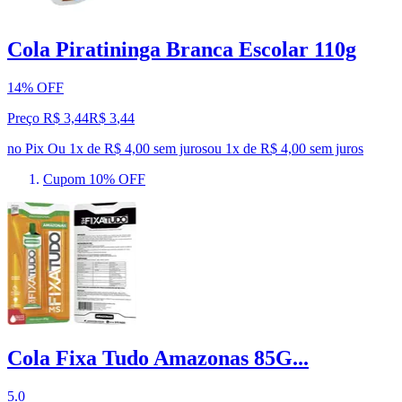
Cola Piratininga Branca Escolar 110g
14% OFF
Preço R$ 3,44
R$
3
,
44
no Pix
Ou 1x de R$ 4,00 sem juros
ou
1
x de
R$ 4,00
sem juros
Cupom 10% OFF
Cola Fixa Tudo Amazonas 85G...
5.0