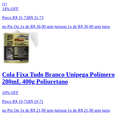
(1)
14% OFF
Preço R$ 31,73
R$
31
,
73
no Pix
Ou 1x de R$ 36,90 sem juros
ou
1
x de
R$ 36,90
sem juros
Cola Fixa Tudo Branco Unipega Polímero
280mL 400g Poliuretano
10% OFF
Preço R$ 19,71
R$
19
,
71
no Pix
Ou 1x de R$ 21,90 sem juros
ou
1
x de
R$ 21,90
sem juros