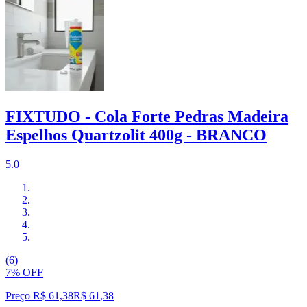
FIXTUDO - Cola Forte Pedras Madeira
Espelhos Quartzolit 400g - BRANCO
5.0
(6)
7% OFF
Preço R$ 61,38
R$
61
,
38