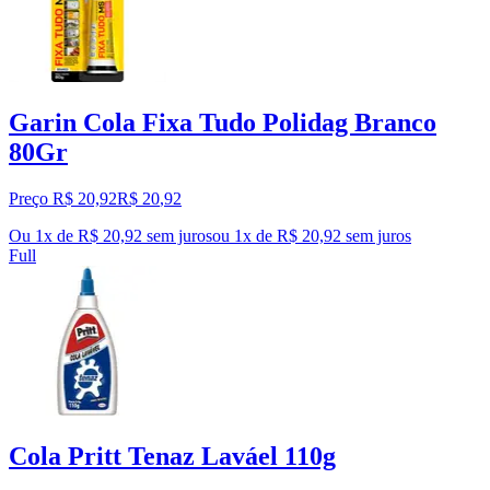
Garin Cola Fixa Tudo Polidag Branco
80Gr
Preço R$ 20,92
R$
20
,
92
Ou 1x de R$ 20,92 sem juros
ou
1
x de
R$ 20,92
sem juros
Full
Cola Pritt Tenaz Laváel 110g