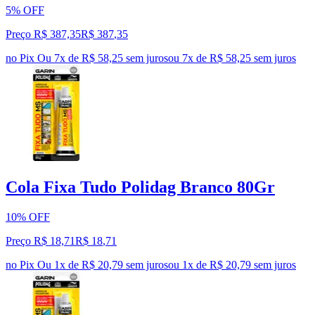
5% OFF
Preço R$ 387,35
R$
387
,
35
no Pix
Ou 7x de R$ 58,25 sem juros
ou
7
x de
R$ 58,25
sem juros
Cola Fixa Tudo Polidag Branco 80Gr
10% OFF
Preço R$ 18,71
R$
18
,
71
no Pix
Ou 1x de R$ 20,79 sem juros
ou
1
x de
R$ 20,79
sem juros