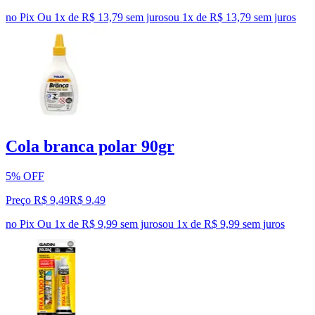
no Pix
Ou 1x de R$ 13,79 sem juros
ou
1
x de
R$ 13,79
sem juros
Cola branca polar 90gr
5% OFF
Preço R$ 9,49
R$
9
,
49
no Pix
Ou 1x de R$ 9,99 sem juros
ou
1
x de
R$ 9,99
sem juros