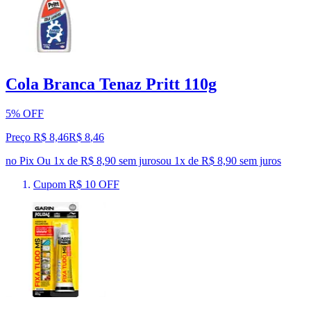
Cola Branca Tenaz Pritt 110g
5% OFF
Preço R$ 8,46
R$
8
,
46
no Pix
Ou 1x de R$ 8,90 sem juros
ou
1
x de
R$ 8,90
sem juros
Cupom R$ 10 OFF