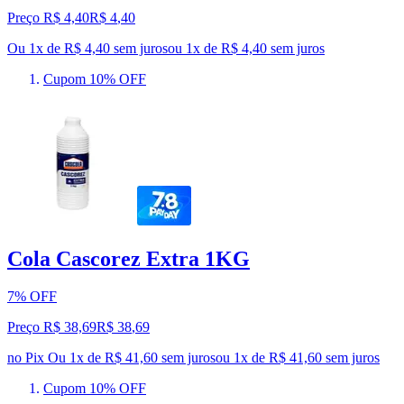
Preço R$ 4,40
R$
4
,
40
Ou 1x de R$ 4,40 sem juros
ou
1
x de
R$ 4,40
sem juros
Cupom 10% OFF
Cola Cascorez Extra 1KG
7% OFF
Preço R$ 38,69
R$
38
,
69
no Pix
Ou 1x de R$ 41,60 sem juros
ou
1
x de
R$ 41,60
sem juros
Cupom 10% OFF