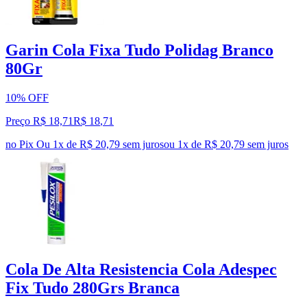
Garin Cola Fixa Tudo Polidag Branco
80Gr
10% OFF
Preço R$ 18,71
R$
18
,
71
no Pix
Ou 1x de R$ 20,79 sem juros
ou
1
x de
R$ 20,79
sem juros
Cola De Alta Resistencia Cola Adespec
Fix Tudo 280Grs Branca