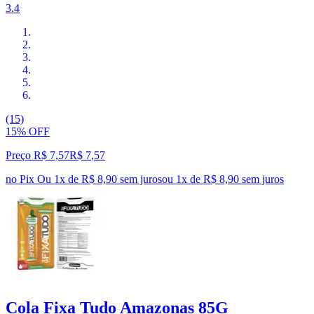
3.4
(15)
15% OFF
Preço R$ 7,57
R$
7
,
57
no Pix
Ou 1x de R$ 8,90 sem juros
ou
1
x de
R$ 8,90
sem juros
Cola Fixa Tudo Amazonas 85G