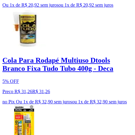
Ou 1x de R$ 20,92 sem juros
ou
1
x de
R$ 20,92
sem juros
Cola Para Rodapé Multiuso Dtools
Branco Fixa Tudo Tubo 400g - Deca
5% OFF
Preço R$ 31,26
R$
31
,
26
no Pix
Ou 1x de R$ 32,90 sem juros
ou
1
x de
R$ 32,90
sem juros