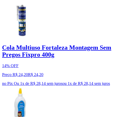
Cola Multiuso Fortaleza Montagem Sem
Pregos Fixpro 400g
14% OFF
Preço R$ 24,20
R$
24
,
20
no Pix
Ou 1x de R$ 28,14 sem juros
ou
1
x de
R$ 28,14
sem juros