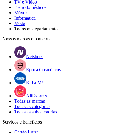
TV e Vídeo
Eletrodomésticos
Móveis
Informática
Moda
Todos os departamentos
Nossas marcas e parceiros
Netshoes
Epoca Cosméticos
KaBuM!
AliExpress
Todas as marcas
Todas as categorias
Todas as subcategorias
Serviços e benefícios
Cartão Luiza