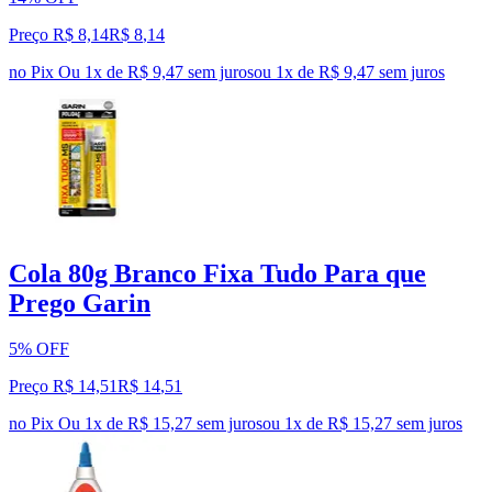
Preço R$ 8,14
R$
8
,
14
no Pix
Ou 1x de R$ 9,47 sem juros
ou
1
x de
R$ 9,47
sem juros
Cola 80g Branco Fixa Tudo Para que
Prego Garin
5% OFF
Preço R$ 14,51
R$
14
,
51
no Pix
Ou 1x de R$ 15,27 sem juros
ou
1
x de
R$ 15,27
sem juros