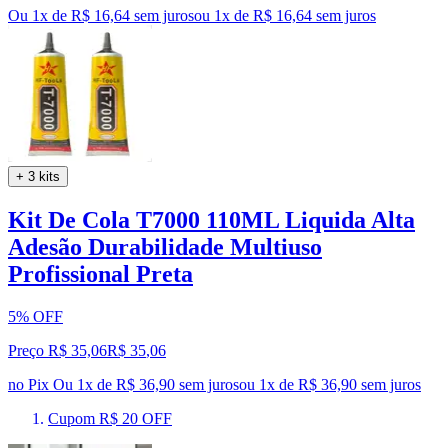
Ou 1x de R$ 16,64 sem juros
ou
1
x de
R$ 16,64
sem juros
+ 3 kits
Kit De Cola T7000 110ML Liquida Alta
Adesão Durabilidade Multiuso
Profissional Preta
5% OFF
Preço R$ 35,06
R$
35
,
06
no Pix
Ou 1x de R$ 36,90 sem juros
ou
1
x de
R$ 36,90
sem juros
Cupom R$ 20 OFF