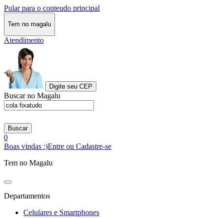
Pular para o conteudo principal
Tem no magalu
Atendimento
Digite seu CEP
Buscar no Magalu
Buscar
0
Boas vindas :)
Entre ou Cadastre-se
Tem no Magalu
Departamentos
Celulares e Smartphones