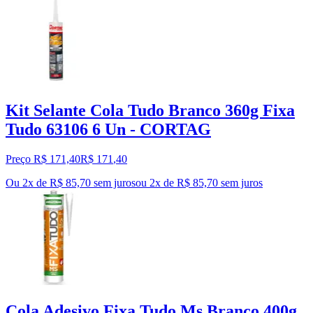
Kit Selante Cola Tudo Branco 360g Fixa
Tudo 63106 6 Un - CORTAG
Preço R$ 171,40
R$
171
,
40
Ou 2x de R$ 85,70 sem juros
ou
2
x de
R$ 85,70
sem juros
Cola Adesivo Fixa Tudo Ms Branco 400g