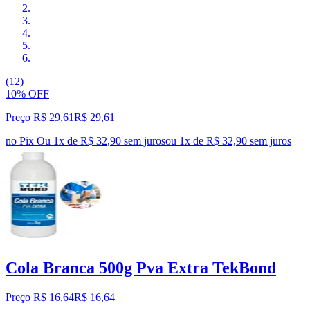
(12)
10% OFF
Preço R$ 29,61
R$
29
,
61
no Pix
Ou 1x de R$ 32,90 sem juros
ou
1
x de
R$ 32,90
sem juros
Cola Branca 500g Pva Extra TekBond
Preço R$ 16,64
R$
16
,
64