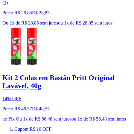
(3)
Preço R$ 28,85
R$
28
,
85
Ou 1x de R$ 28,85 sem juros
ou
1
x de
R$ 28,85
sem juros
Kit 2 Colas em Bastão Pritt Original
Lavável, 40g
14% OFF
Preço R$ 48,57
R$
48
,
57
no Pix
Ou 1x de R$ 56,48 sem juros
ou
1
x de
R$ 56,48
sem juros
Cupom R$ 10 OFF