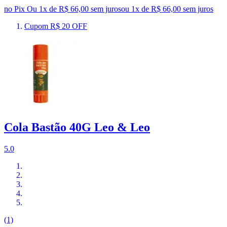
no Pix
Ou 1x de R$ 66,00 sem juros
ou
1
x de
R$ 66,00
sem juros
Cupom R$ 20 OFF
Cola Bastão 40G Leo & Leo
5.0
(1)