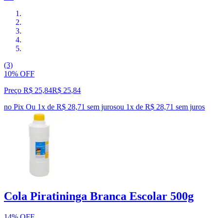
(3)
10% OFF
Preço R$ 25,84
R$
25
,
84
no Pix
Ou 1x de R$ 28,71 sem juros
ou
1
x de
R$ 28,71
sem juros
Cola Piratininga Branca Escolar 500g
14% OFF