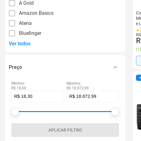
A Gold
Amazon Basics
Co
MK
Atena
e 
Bluefinger
R$
R
Ver todos
(
12
Preço
Mínimo:
Máximo:
R$ 18,30
R$ 18.872,99
APLICAR FILTRO