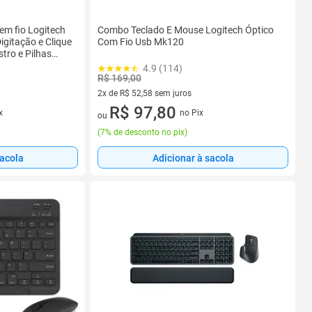
m fio Logitech
Combo Teclado E Mouse Logitech Óptico
gitação e Clique
Com Fio Usb Mk120
tro e Pilhas
4.9 (114)
R$ 169,00
2x de R$ 52,58 sem juros
2 vez de R$ 52,58 sem juros
R$ 97,80
x
no Pix
ou
(
7% de desconto no pix
)
sacola
Adicionar à sacola