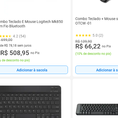
Combo Teclado + Mouse s
mbo Teclado E Mouse Logitech Mk850
OTCW -01
m Fio Bluetooth
5.0 (2)
4.2 (54)
 699,00
R$ 139,90
R$ 66,22
 de R$ 78,18 sem juros
no Pix
ez de R$ 78,18 sem juros
R$ 508,95
no Pix
(
10% de desconto no pix
)
u
 de desconto no pix
)
Adicionar à sacola
Adicionar à 