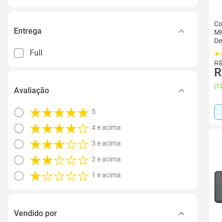
Co
Entrega
MK
De
AB
Full
R$
R
(
12
Avaliação
5
4 e acima
3 e acima
2 e acima
1 e acima
Vendido por