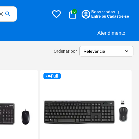
0
Boas vindas :)
Entre ou Cadastre-se
Atendimento
Ordenar por
Full