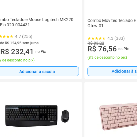
mbo Teclado e Mouse Logitech MK220
Combo Movitec Teclado E
 Fio 920-004431.
Otcw-01
4.7 (255)
4.3 (383)
R$ 83,22
 de R$ 124,95 sem juros
R$ 76,56
no Pix
ez de R$ 124,95 sem juros
R$ 232,41
no Pix
u
(
8% de desconto no pix
)
 de desconto no pix
)
Adicionar à 
Adicionar à sacola