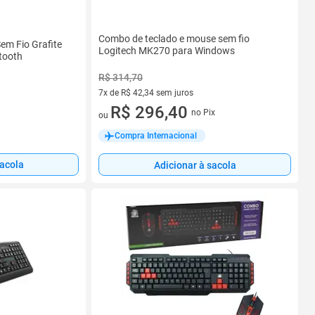
Combo de teclado e mouse sem fio
em Fio Grafite
Logitech MK270 para Windows
tooth
R$ 314,70
7x de R$ 42,34 sem juros
7 vez de R$ 42,34 sem juros
R$ 296,40
no Pix
ou
Compra Internacional
sacola
Adicionar à sacola