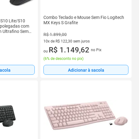
Combo Teclado e Mouse Sem Fio Logitech
S10 Lite/S10
MX Keys S Grafite
 polegadas com
h Ultrafino Sem
R$ 1.899,00
10x de R$ 122,30 sem juros
10 vez de R$ 122,30 sem juros
R$ 1.149,62
no Pix
ou
(
6% de desconto no pix
)
sacola
Adicionar à sacola