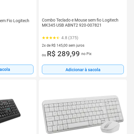
Combo Teclado e Mouse sem fio Logitech
em Fio Logitech
MK345 USB ABNT2 920-007821
4.8 (375)
2x de R$ 145,00 sem juros
2 vez de R$ 145,00 sem juros
R$ 289,99
no Pix
ou
sacola
Adicionar à sacola