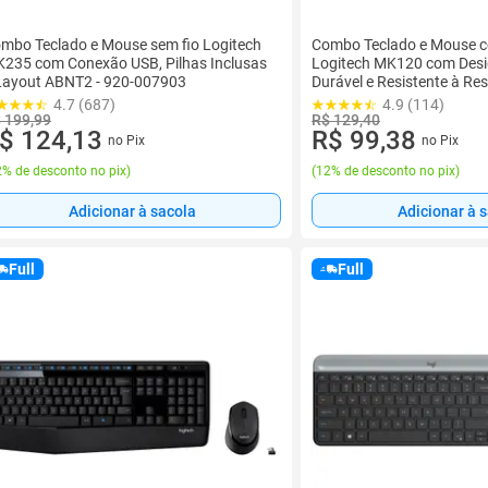
mbo Teclado e Mouse sem fio Logitech
Combo Teclado e Mouse c
235 com Conexão USB, Pilhas Inclusas
Logitech MK120 com Desig
Layout ABNT2 - 920-007903
Durável e Resistente à Re
ABNT2 - 920-004429
4.7 (687)
4.9 (114)
 199,99
R$ 129,40
$ 124,13
R$ 99,38
no Pix
no Pix
% de desconto no pix
)
(
12% de desconto no pix
)
Adicionar à sacola
Adicionar à 
Full
Full