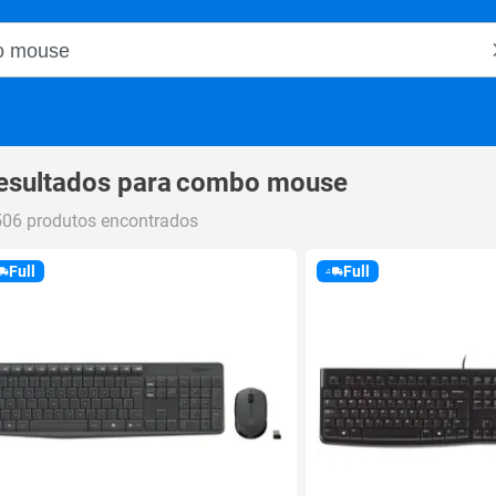
o Magalu
esultados para
combo mouse
506 produtos encontrados
Full
Full