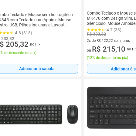
Combo Teclado e Mouse se
mbo Teclado e Mouse sem fio Logitech
MK470 com Design Slim, Di
345 com Teclado com Apoio e Mouse
Silencioso, Mouse Ambides
stro, USB, Pilhas Inclusas e Layout
Inclusas - 920-009268
4.7 (33)
NT2 - 920-007821
4.8 (318)
R$ 333,32
 233,32
2x de R$ 122,22 sem juros
$ 205,32
no Pix
2 vez de R$ 122,22 sem juros
R$ 215,10
no Pi
ou
% de desconto no pix
)
(
12% de desconto no pix
)
Adicionar à sacola
Adicionar à 