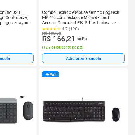
om fio USB
Combo Teclado e Mouse sem fio Logitech
n Confortável,
MK270 com Teclas de Mídia de Fácil
spingos e Layout
Acesso, Conexão USB, Pilhas Inclusas e
Layout ABNT2 -920-004433
4.7 (120)
R$ 188,88
R$ 166,21
no Pix
(
12% de desconto no pix
)
sacola
Adicionar à sacola
Full