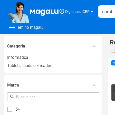
Buscar n
Digite seu CEP
Buscar
Tem no magalu
R
Categoria
1.
Informática
Tablets, Ipads e E-reader
Marca
pesquisar
por
filtro
5+