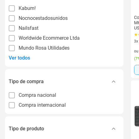
Kabum!
Co
Nocnocestadosunidos
MK
Nailsfast
US
Worldwide Ecommerce Ltda
3x
Mundo Rosa Utilidades
3 v
o
Ver todos
(
7%
Tipo de compra
Compra nacional
Compra internacional
Tipo de produto