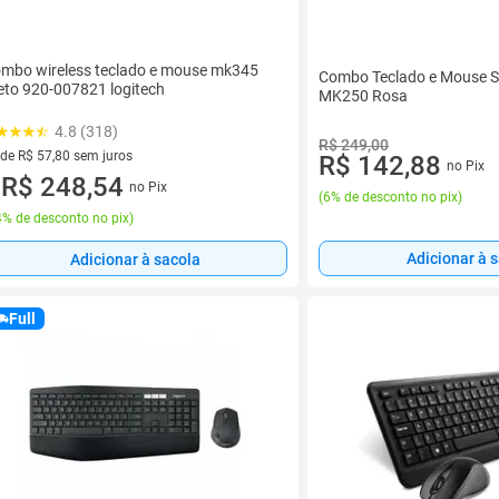
mbo wireless teclado e mouse mk345
Combo Teclado e Mouse S
eto 920-007821 logitech
MK250 Rosa
4.8 (318)
R$ 249,00
 de R$ 57,80 sem juros
R$ 142,88
no Pix
ez de R$ 57,80 sem juros
R$ 248,54
no Pix
u
(
6% de desconto no pix
)
% de desconto no pix
)
Adicionar à 
Adicionar à sacola
Full