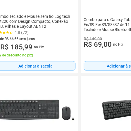
mbo Teclado e Mouse sem fio Logitech
Combo para o Galaxy Tab 
220 com Design Compacto, Conexão
Fe/S9 Fe/S9/S8/S7 de 11
B, Pilhas e Layout ABNT2
Teclado e Mouse Bluetoot
4.8 (72)
Fio,
R$ 149,00
 de R$ 66,66 sem juros
R$ 69,00
no Pix
ez de R$ 66,66 sem juros
R$ 185,99
no Pix
u
 de desconto no pix
)
Adicionar à sacola
Adicionar à 