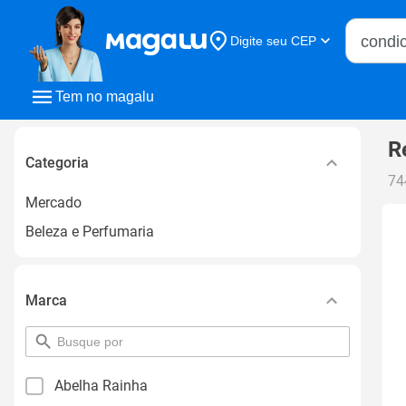
Buscar n
Digite seu CEP
Buscar
Tem no magalu
R
Categoria
74
Mercado
Beleza e Perfumaria
Marca
pesquisar
por
filtro
Abelha Rainha