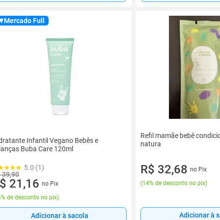
Mercado Full
Refil mamãe bebê condici
dratante Infantil Vegano Bebês e
natura
ianças Buba Care 120ml
R$ 32,68
5.0 (1)
no Pix
 39,90
$ 21,16
(
14% de desconto no pix
)
no Pix
% de desconto no pix
)
Adicionar à 
Adicionar à sacola