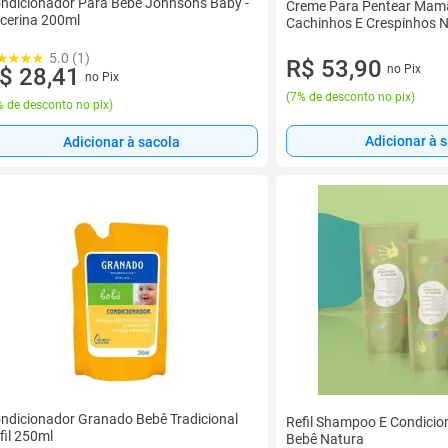
ndicionador Para Bebê Johnsons Baby -
Creme Para Pentear Mam
icerina 200ml
Cachinhos E Crespinhos 
5.0 (1)
R$ 53,90
no Pix
$ 28,41
no Pix
(
7% de desconto no pix
)
 de desconto no pix
)
Adicionar à 
Adicionar à sacola
ndicionador Granado Bebê Tradicional
Refil Shampoo E Condici
fil 250ml
Bebê Natura