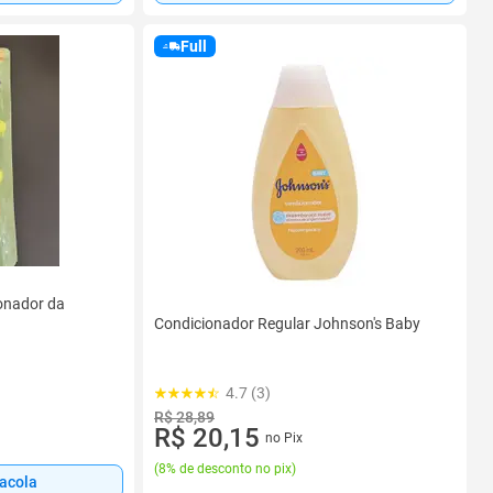
Full
onador da
Condicionador Regular Johnson's Baby
4.7 (3)
R$ 28,89
R$ 20,15
no Pix
(
8% de desconto no pix
)
sacola