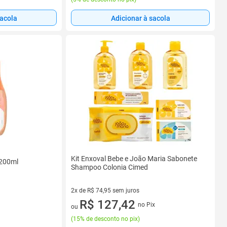
sacola
Adicionar à sacola
Kit Enxoval Bebe e João Maria Sabonete
 200ml
Shampoo Colonia Cimed
2x de R$ 74,95 sem juros
2 vez de R$ 74,95 sem juros
R$ 127,42
no Pix
ou
(
15% de desconto no pix
)