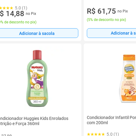
5.0 (1)
R$ 61,75
no Pix
$ 14,88
no Pix
(
5% de desconto no pix
)
% de desconto no pix
)
Adicionar à 
Adicionar à sacola
Condicionador Infantil P
ndicionador Huggies Kids Enrolados
com 200ml
trição e Força 360ml
5.0 (1)
 27,99