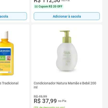
R$ 112,50
no Pix
Cupom
R$ 20 OFF
sacola
Adicionar à sacola
 Tradicional
Condicionador Natura Mamãe e Bebê 200
ml
R$ 49,99
R$ 37,99
no Pix
(
5% de desconto no pix
)