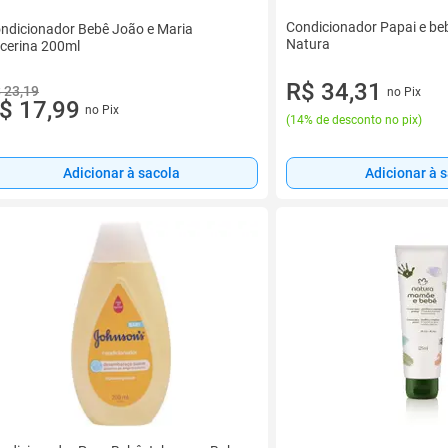
Condicionador Papai e be
ndicionador Bebê João e Maria
Natura
icerina 200ml
R$ 34,31
 23,19
no Pix
$ 17,99
no Pix
(
14% de desconto no pix
)
Adicionar à sacola
Adicionar à 