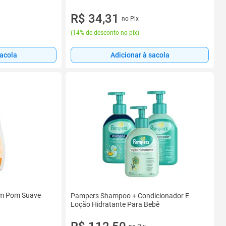
R$ 34,31
no Pix
(
14% de desconto no pix
)
sacola
Adicionar à sacola
om Pom Suave
Pampers Shampoo + Condicionador E
Loção Hidratante Para Bebê