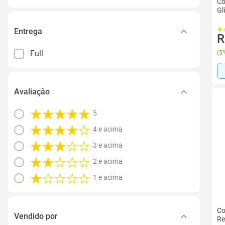
Co
Gl
Entrega
R
Full
(
5%
Avaliação
5
4 e acima
3 e acima
2 e acima
1 e acima
Co
Vendido por
Re