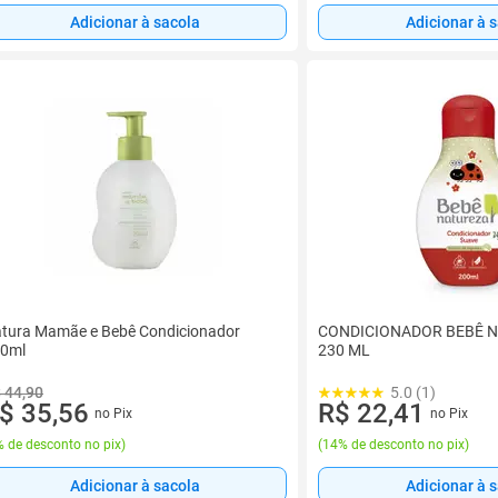
Adicionar à sacola
Adicionar à 
tura Mamãe e Bebê Condicionador
CONDICIONADOR BEBÊ N
0ml
230 ML
 44,90
5.0 (1)
$ 35,56
R$ 22,41
no Pix
no Pix
 de desconto no pix
)
(
14% de desconto no pix
)
Adicionar à sacola
Adicionar à 