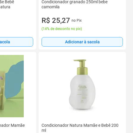
ãe Bebê
Condicionador granado 250ml bebe
Natura
camomila
R$ 25,27
no Pix
(
14% de desconto no pix
)
sacola
Adicionar à sacola
onador Mamãe
Condicionador Natura Mamãe e Bebê 200
ml