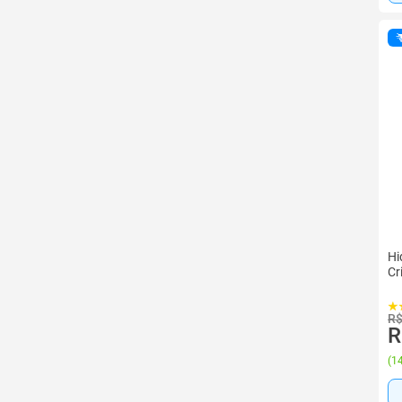
Hi
Cr
R$
R
(
14