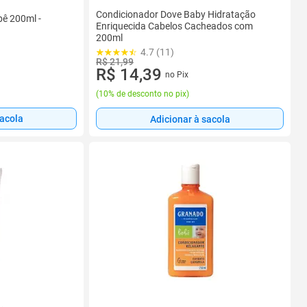
Condicionador Dove Baby Hidratação
bê 200ml -
Enriquecida Cabelos Cacheados com
200ml
4.7 (11)
R$ 21,99
R$ 14,39
no Pix
(
10% de desconto no pix
)
sacola
Adicionar à sacola