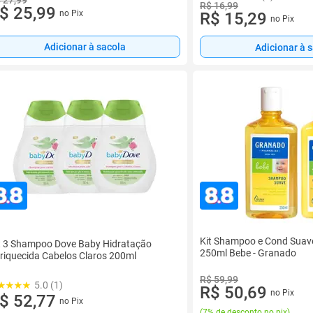
R$ 16,99
$ 25,99
no Pix
R$ 15,29
no Pix
Adicionar à sacola
Adicionar à 
Kit Shampoo e Cond Suave
t 3 Shampoo Dove Baby Hidratação
250ml Bebe - Granado
riquecida Cabelos Claros 200ml
R$ 59,99
5.0 (1)
R$ 50,69
no Pix
$ 52,77
no Pix
(
7% de desconto no pix
)