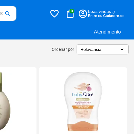
0
Boas vindas :)
Entre ou Cadastre-se
Atendimento
Ordenar por