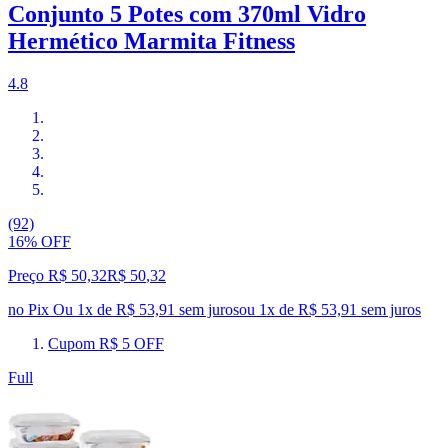
Conjunto 5 Potes com 370ml Vidro
Hermético Marmita Fitness
4.8
(92)
16% OFF
Preço R$ 50,32
R$
50
,
32
no Pix
Ou 1x de R$ 53,91 sem juros
ou
1
x de
R$ 53,91
sem juros
Cupom R$ 5 OFF
Full