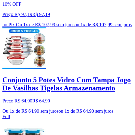
10% OFF
Preço R$ 97,19
R$
97
,
19
no Pix
Ou 1x de R$ 107,99 sem juros
ou
1
x de
R$ 107,99
sem juros
Conjunto 5 Potes Vidro Com Tampa Jogo
De Vasilhas Tigelas Armazenamento
Preço R$ 64,90
R$
64
,
90
Ou 1x de R$ 64,90 sem juros
ou
1
x de
R$ 64,90
sem juros
Full