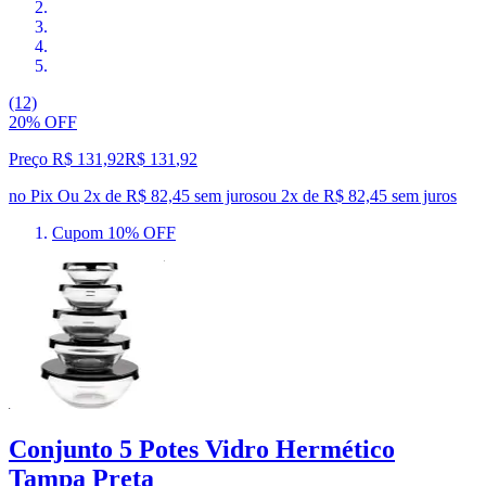
(12)
20% OFF
Preço R$ 131,92
R$
131
,
92
no Pix
Ou 2x de R$ 82,45 sem juros
ou
2
x de
R$ 82,45
sem juros
Cupom 10% OFF
Conjunto 5 Potes Vidro Hermético
Tampa Preta