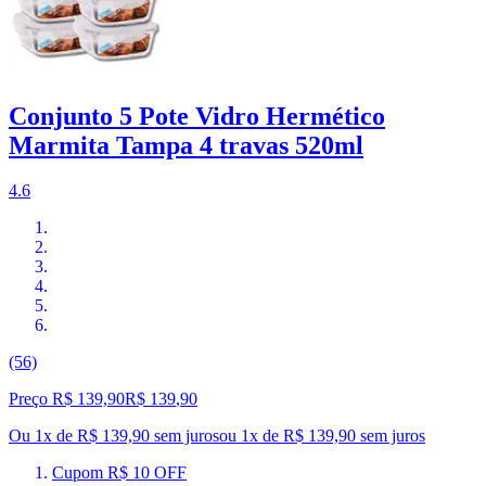
Conjunto 5 Pote Vidro Hermético
Marmita Tampa 4 travas 520ml
4.6
(56)
Preço R$ 139,90
R$
139
,
90
Ou 1x de R$ 139,90 sem juros
ou
1
x de
R$ 139,90
sem juros
Cupom R$ 10 OFF