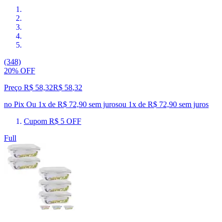
(348)
20% OFF
Preço R$ 58,32
R$
58
,
32
no Pix
Ou 1x de R$ 72,90 sem juros
ou
1
x de
R$ 72,90
sem juros
Cupom R$ 5 OFF
Full