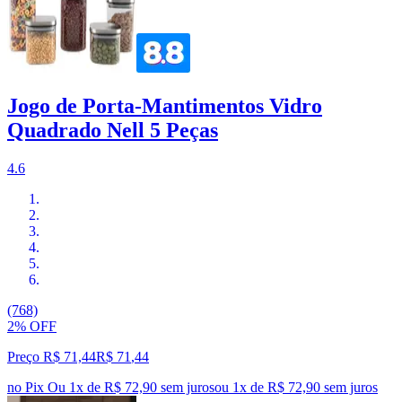
Jogo de Porta-Mantimentos Vidro
Quadrado Nell 5 Peças
4.6
(768)
2% OFF
Preço R$ 71,44
R$
71
,
44
no Pix
Ou 1x de R$ 72,90 sem juros
ou
1
x de
R$ 72,90
sem juros