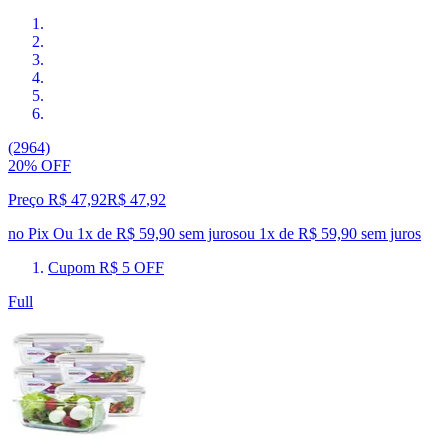
(2964)
20% OFF
Preço R$ 47,92
R$
47
,
92
no Pix
Ou 1x de R$ 59,90 sem juros
ou
1
x de
R$ 59,90
sem juros
Cupom R$ 5 OFF
Full