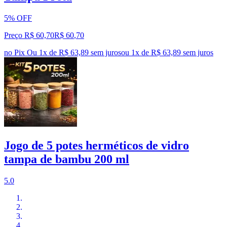
5% OFF
Preço R$ 60,70
R$
60
,
70
no Pix
Ou 1x de R$ 63,89 sem juros
ou
1
x de
R$ 63,89
sem juros
Jogo de 5 potes herméticos de vidro
tampa de bambu 200 ml
5.0