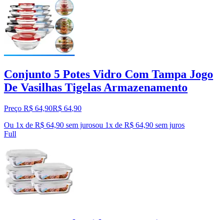
Conjunto 5 Potes Vidro Com Tampa Jogo
De Vasilhas Tigelas Armazenamento
Preço R$ 64,90
R$
64
,
90
Ou 1x de R$ 64,90 sem juros
ou
1
x de
R$ 64,90
sem juros
Full