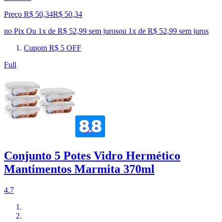
Preço R$ 50,34
R$
50
,
34
no Pix
Ou 1x de R$ 52,99 sem juros
ou
1
x de
R$ 52,99
sem juros
Cupom R$ 5 OFF
Full
Conjunto 5 Potes Vidro Hermético
Mantimentos Marmita 370ml
4.7