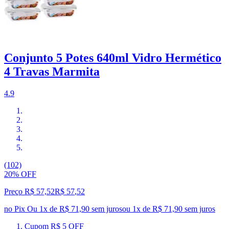
Conjunto 5 Potes 640ml Vidro Hermético
4 Travas Marmita
4.9
(102)
20% OFF
Preço R$ 57,52
R$
57
,
52
no Pix
Ou 1x de R$ 71,90 sem juros
ou
1
x de
R$ 71,90
sem juros
Cupom R$ 5 OFF