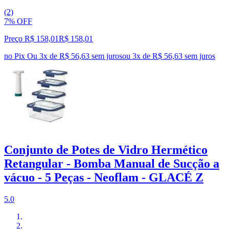
(2)
7% OFF
Preço R$ 158,01
R$
158
,
01
no Pix
Ou 3x de R$ 56,63 sem juros
ou
3
x de
R$ 56,63
sem juros
Conjunto de Potes de Vidro Hermético
Retangular - Bomba Manual de Sucção a
vácuo - 5 Peças - Neoflam - GLACÉ Z
5.0