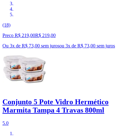
(18)
Preço R$ 219,00
R$
219
,
00
Ou 3x de R$ 73,00 sem juros
ou
3
x de
R$ 73,00
sem juros
Conjunto 5 Pote Vidro Hermético
Marmita Tampa 4 Travas 800ml
5.0