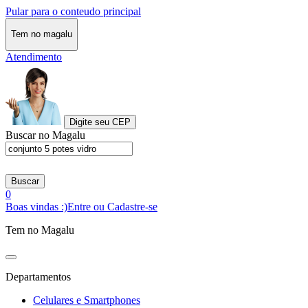
Pular para o conteudo principal
Tem no magalu
Atendimento
Digite seu CEP
Buscar no Magalu
Buscar
0
Boas vindas :)
Entre ou Cadastre-se
Tem no Magalu
Departamentos
Celulares e Smartphones