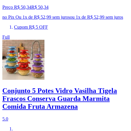
Preço R$ 50,34
R$
50
,
34
no Pix
Ou 1x de R$ 52,99 sem juros
ou
1
x de
R$ 52,99
sem juros
Cupom R$ 5 OFF
Full
Conjunto 5 Potes Vidro Vasilha Tigela
Frascos Conserva Guarda Marmita
Comida Fruta Armazena
5.0