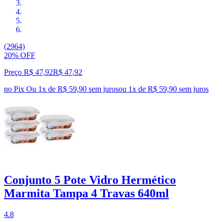
(2964)
20% OFF
Preço R$ 47,92
R$
47
,
92
no Pix
Ou 1x de R$ 59,90 sem juros
ou
1
x de
R$ 59,90
sem juros
Conjunto 5 Pote Vidro Hermético
Marmita Tampa 4 Travas 640ml
4.8