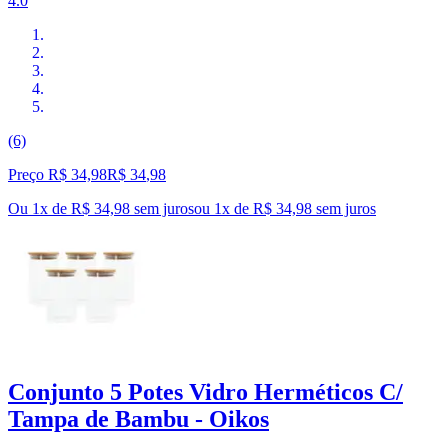
4.0
(6)
Preço R$ 34,98
R$
34
,
98
Ou 1x de R$ 34,98 sem juros
ou
1
x de
R$ 34,98
sem juros
Conjunto 5 Potes Vidro Herméticos C/
Tampa de Bambu - Oikos