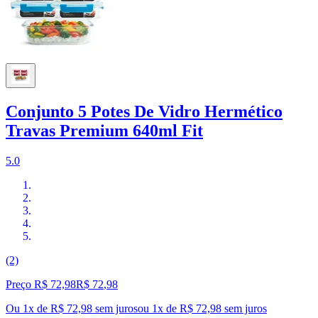
Conjunto 5 Potes De Vidro Hermético
Travas Premium 640ml Fit
5.0
(2)
Preço R$ 72,98
R$
72
,
98
Ou 1x de R$ 72,98 sem juros
ou
1
x de
R$ 72,98
sem juros