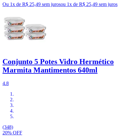
Ou 1x de R$ 25,49 sem juros
ou
1
x de
R$ 25,49
sem juros
Conjunto 5 Potes Vidro Hermético
Marmita Mantimentos 640ml
4.8
(348)
20% OFF