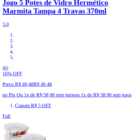
Jogo 5 Potes de Vidro Hermético
Marmita Tampa 4 Travas 370ml
5.0
(6)
16% OFF
Preço R$ 49,48
R$
49
,
48
no Pix
Ou 1x de R$ 58,90 sem juros
ou
1
x de
R$ 58,90
sem juros
Cupom R$ 5 OFF
Full