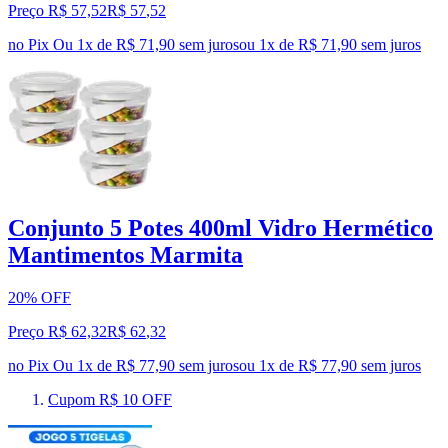
Preço R$ 57,52
R$
57
,
52
no Pix
Ou 1x de R$ 71,90 sem juros
ou
1
x de
R$ 71,90
sem juros
Conjunto 5 Potes 400ml Vidro Hermético
Mantimentos Marmita
20% OFF
Preço R$ 62,32
R$
62
,
32
no Pix
Ou 1x de R$ 77,90 sem juros
ou
1
x de
R$ 77,90
sem juros
Cupom R$ 10 OFF