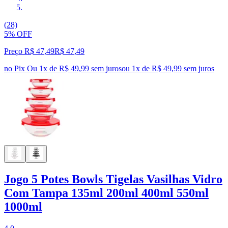
(28)
5% OFF
Preço R$ 47,49
R$
47
,
49
no Pix
Ou 1x de R$ 49,99 sem juros
ou
1
x de
R$ 49,99
sem juros
Jogo 5 Potes Bowls Tigelas Vasilhas Vidro
Com Tampa 135ml 200ml 400ml 550ml
1000ml