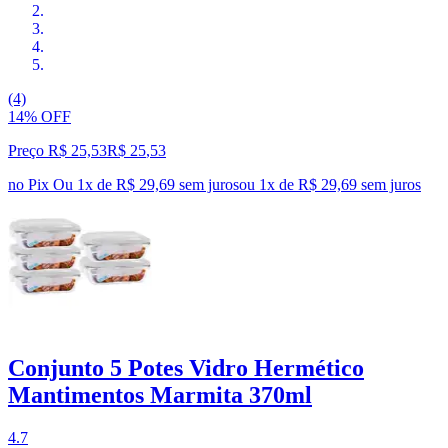
(4)
14% OFF
Preço R$ 25,53
R$
25
,
53
no Pix
Ou 1x de R$ 29,69 sem juros
ou
1
x de
R$ 29,69
sem juros
Conjunto 5 Potes Vidro Hermético
Mantimentos Marmita 370ml
4.7