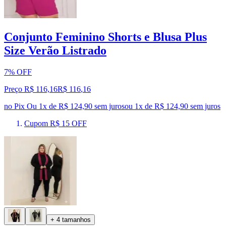
Conjunto Feminino Shorts e Blusa Plus
Size Verão Listrado
7% OFF
Preço R$ 116,16
R$
116
,
16
no Pix
Ou 1x de R$ 124,90 sem juros
ou
1
x de
R$ 124,90
sem juros
Cupom R$ 15 OFF
+ 4 tamanhos