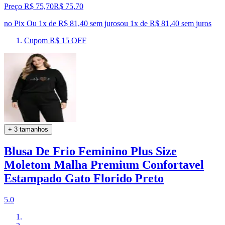
Preço R$ 75,70
R$
75
,
70
no Pix
Ou 1x de R$ 81,40 sem juros
ou
1
x de
R$ 81,40
sem juros
Cupom R$ 15 OFF
+ 3 tamanhos
Blusa De Frio Feminino Plus Size
Moletom Malha Premium Confortavel
Estampado Gato Florido Preto
5.0