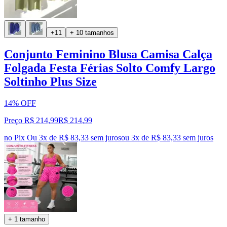
+11
+ 10 tamanhos
Conjunto Feminino Blusa Camisa Calça
Folgada Festa Férias Solto Comfy Largo
Soltinho Plus Size
14% OFF
Preço R$ 214,99
R$
214
,
99
no Pix
Ou 3x de R$ 83,33 sem juros
ou
3
x de
R$ 83,33
sem juros
+ 1 tamanho