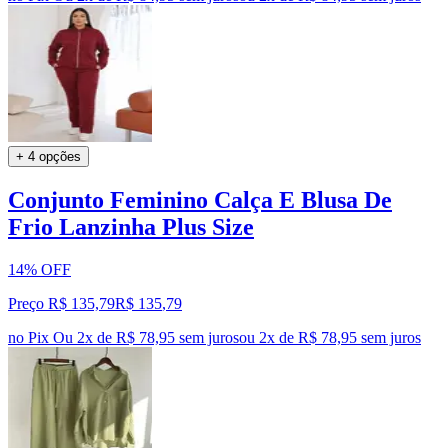
+ 4 opções
Conjunto Feminino Calça E Blusa De
Frio Lanzinha Plus Size
14% OFF
Preço R$ 135,79
R$
135
,
79
no Pix
Ou 2x de R$ 78,95 sem juros
ou
2
x de
R$ 78,95
sem juros