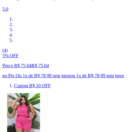
5.0
(4)
5% OFF
Preço R$ 75,04
R$
75
,
04
no Pix
Ou 1x de R$ 78,99 sem juros
ou
1
x de
R$ 78,99
sem juros
Cupom R$ 10 OFF