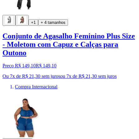
+1
+ 4 tamanhos
Conjunto de Agasalho Feminino Plus Size
- Moletom com Capuz e Calças para
Outono
Preço R$ 149,10
R$
149
,
10
Ou 7x de R$ 21,30 sem juros
ou
7
x de
R$ 21,30
sem juros
Compra Internacional