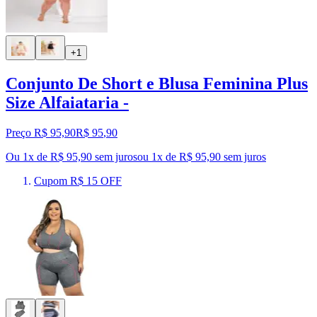
+1
Conjunto De Short e Blusa Feminina Plus
Size Alfaiataria -
Preço R$ 95,90
R$
95
,
90
Ou 1x de R$ 95,90 sem juros
ou
1
x de
R$ 95,90
sem juros
Cupom R$ 15 OFF