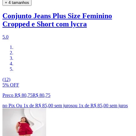
+ 4 tamanhos
Conjunto Jeans Plus Size Feminino
Cropped e Short com lycra
5.0
(12)
5% OFF
Preço R$ 80,75
R$
80
,
75
no Pix
Ou 1x de R$ 85,00 sem juros
ou
1
x de
R$ 85,00
sem juros