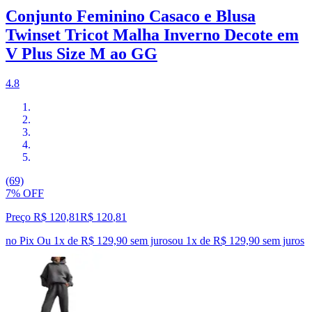
Conjunto Feminino Casaco e Blusa
Twinset Tricot Malha Inverno Decote em
V Plus Size M ao GG
4.8
(69)
7% OFF
Preço R$ 120,81
R$
120
,
81
no Pix
Ou 1x de R$ 129,90 sem juros
ou
1
x de
R$ 129,90
sem juros