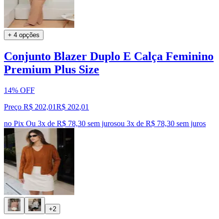
+ 4 opções
Conjunto Blazer Duplo E Calça Feminino
Premium Plus Size
14% OFF
Preço R$ 202,01
R$
202
,
01
no Pix
Ou 3x de R$ 78,30 sem juros
ou
3
x de
R$ 78,30
sem juros
+2