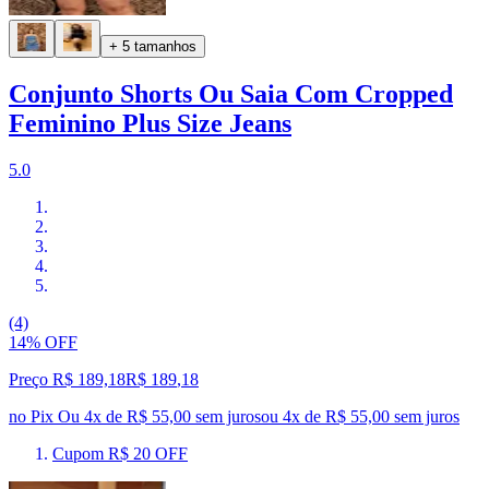
+ 5 tamanhos
Conjunto Shorts Ou Saia Com Cropped
Feminino Plus Size Jeans
5.0
(4)
14% OFF
Preço R$ 189,18
R$
189
,
18
no Pix
Ou 4x de R$ 55,00 sem juros
ou
4
x de
R$ 55,00
sem juros
Cupom R$ 20 OFF