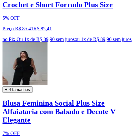
Crochet e Short Forrado Plus Size
5% OFF
Preço R$ 85,41
R$
85
,
41
no Pix
Ou 1x de R$ 89,90 sem juros
ou
1
x de
R$ 89,90
sem juros
+ 4 tamanhos
Blusa Feminina Social Plus Size
Alfaiataria com Babado e Decote V
Elegante
7% OFF