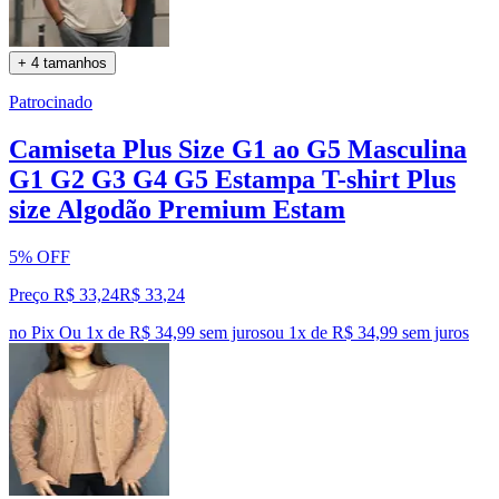
+ 4 tamanhos
Patrocinado
Camiseta Plus Size G1 ao G5 Masculina
G1 G2 G3 G4 G5 Estampa T-shirt Plus
size Algodão Premium Estam
5% OFF
Preço R$ 33,24
R$
33
,
24
no Pix
Ou 1x de R$ 34,99 sem juros
ou
1
x de
R$ 34,99
sem juros