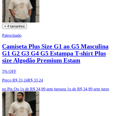
+ 4 tamanhos
Patrocinado
Camiseta Plus Size G1 ao G5 Masculina
G1 G2 G3 G4 G5 Estampa T-shirt Plus
size Algodão Premium Estam
5% OFF
Preço R$ 33,24
R$
33
,
24
no Pix
Ou 1x de R$ 34,99 sem juros
ou
1
x de
R$ 34,99
sem juros