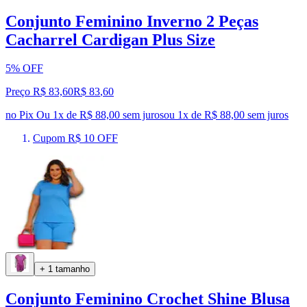
Conjunto Feminino Inverno 2 Peças
Cacharrel Cardigan Plus Size
5% OFF
Preço R$ 83,60
R$
83
,
60
no Pix
Ou 1x de R$ 88,00 sem juros
ou
1
x de
R$ 88,00
sem juros
Cupom R$ 10 OFF
+ 1 tamanho
Conjunto Feminino Crochet Shine Blusa