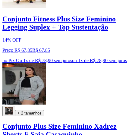
Conjunto Fitness Plus Size Feminino
Legging Suplex + Top Sustentação
14% OFF
Preço R$ 67,85
R$
67
,
85
no Pix
Ou 1x de R$ 78,90 sem juros
ou
1
x de
R$ 78,90
sem juros
+ 2 tamanhos
Conjunto Plus Size Feminino Xadrez
Shorts E Saia Casaquinho