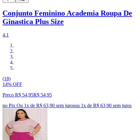
Conjunto Feminino Academia Roupa De
Ginastica Plus Size
4.1
(18)
14% OFF
Preço R$ 54,95
R$
54
,
95
no Pix
Ou 1x de R$ 63,90 sem juros
ou
1
x de
R$ 63,90
sem juros