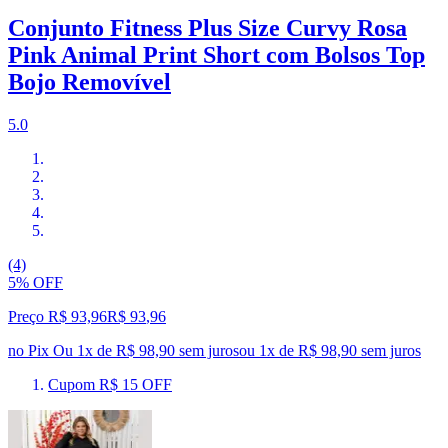
Conjunto Fitness Plus Size Curvy Rosa
Pink Animal Print Short com Bolsos Top
Bojo Removível
5.0
(4)
5% OFF
Preço R$ 93,96
R$
93
,
96
no Pix
Ou 1x de R$ 98,90 sem juros
ou
1
x de
R$ 98,90
sem juros
Cupom R$ 15 OFF