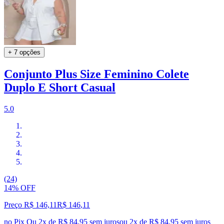
+ 7 opções
Conjunto Plus Size Feminino Colete
Duplo E Short Casual
5.0
(24)
14% OFF
Preço R$ 146,11
R$
146
,
11
no Pix
Ou 2x de R$ 84,95 sem juros
ou
2
x de
R$ 84,95
sem juros