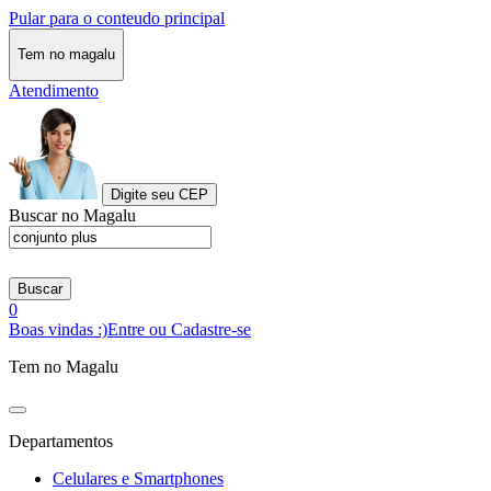
Pular para o conteudo principal
Tem no magalu
Atendimento
Digite seu CEP
Buscar no Magalu
Buscar
0
Boas vindas :)
Entre ou Cadastre-se
Tem no Magalu
Departamentos
Celulares e Smartphones