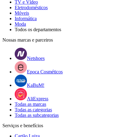
TV e Vídeo
Eletrodomésticos
Móveis
Informática
Moda
Todos os departamentos
Nossas marcas e parceiros
Netshoes
Epoca Cosméticos
KaBuM!
AliExpress
Todas as marcas
Todas as categorias
Todas as subcategorias
Serviços e benefícios
Cartão Luiza