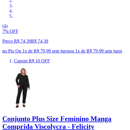
(4)
7% OFF
Preço R$ 74,39
R$
74
,
39
no Pix
Ou 1x de R$ 79,99 sem juros
ou
1
x de
R$ 79,99
sem juros
Cupom R$ 10 OFF
Conjunto Plus Size Feminino Manga
Comprida Viscolycra - Felicity