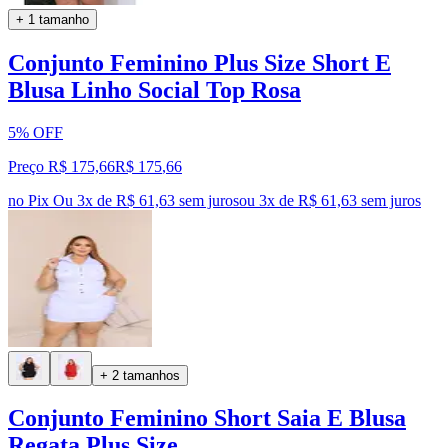
+ 1 tamanho
Conjunto Feminino Plus Size Short E
Blusa Linho Social Top Rosa
5% OFF
Preço R$ 175,66
R$
175
,
66
no Pix
Ou 3x de R$ 61,63 sem juros
ou
3
x de
R$ 61,63
sem juros
+ 2 tamanhos
Conjunto Feminino Short Saia E Blusa
Regata Plus Size