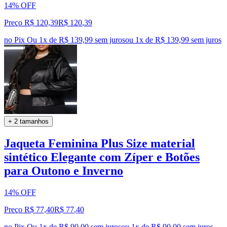
14% OFF
Preço R$ 120,39
R$
120
,
39
no Pix
Ou 1x de R$ 139,99 sem juros
ou
1
x de
R$ 139,99
sem juros
+ 2 tamanhos
Jaqueta Feminina Plus Size material
sintético Elegante com Zíper e Botões
para Outono e Inverno
14% OFF
Preço R$ 77,40
R$
77
,
40
no Pix
Ou 1x de R$ 90,00 sem juros
ou
1
x de
R$ 90,00
sem juros