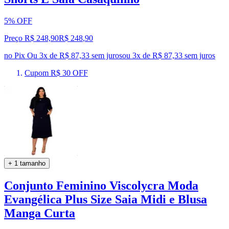
5% OFF
Preço R$ 248,90
R$
248
,
90
no Pix
Ou 3x de R$ 87,33 sem juros
ou
3
x de
R$ 87,33
sem juros
Cupom R$ 30 OFF
+ 1 tamanho
Conjunto Feminino Viscolycra Moda
Evangélica Plus Size Saia Midi e Blusa
Manga Curta