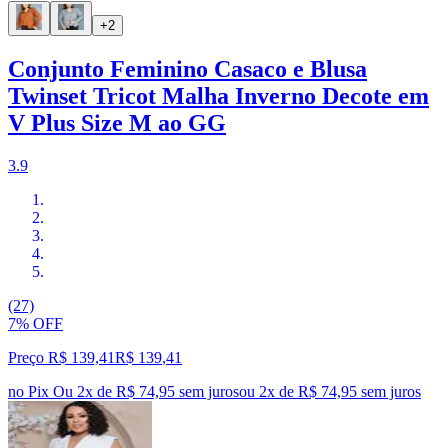
+2
Conjunto Feminino Casaco e Blusa
Twinset Tricot Malha Inverno Decote em
V Plus Size M ao GG
3.9
(27)
7% OFF
Preço R$ 139,41
R$
139
,
41
no Pix
Ou 2x de R$ 74,95 sem juros
ou
2
x de
R$ 74,95
sem juros