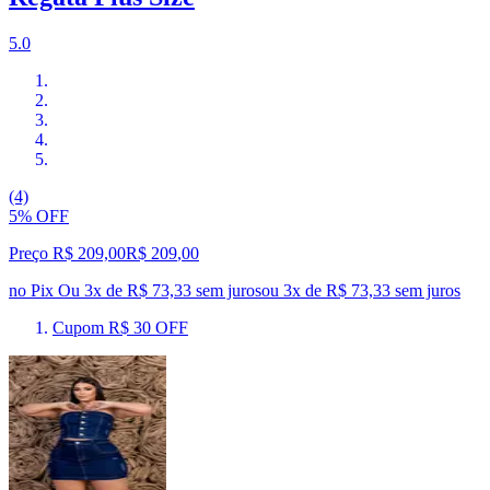
5.0
(4)
5% OFF
Preço R$ 209,00
R$
209
,
00
no Pix
Ou 3x de R$ 73,33 sem juros
ou
3
x de
R$ 73,33
sem juros
Cupom R$ 30 OFF