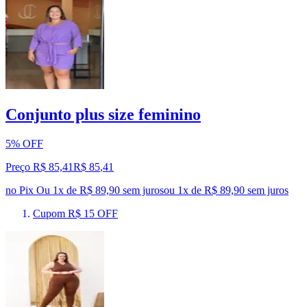
Conjunto plus size feminino
5% OFF
Preço R$ 85,41
R$
85
,
41
no Pix
Ou 1x de R$ 89,90 sem juros
ou
1
x de
R$ 89,90
sem juros
Cupom R$ 15 OFF