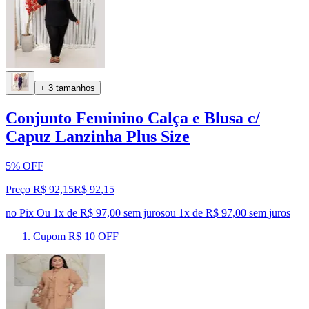
+ 3 tamanhos
Conjunto Feminino Calça e Blusa c/
Capuz Lanzinha Plus Size
5% OFF
Preço R$ 92,15
R$
92
,
15
no Pix
Ou 1x de R$ 97,00 sem juros
ou
1
x de
R$ 97,00
sem juros
Cupom R$ 10 OFF