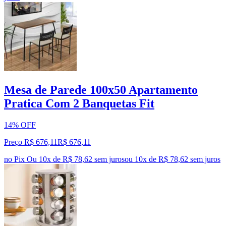
Mesa de Parede 100x50 Apartamento
Pratica Com 2 Banquetas Fit
14% OFF
Preço R$ 676,11
R$
676
,
11
no Pix
Ou 10x de R$ 78,62 sem juros
ou
10
x de
R$ 78,62
sem juros