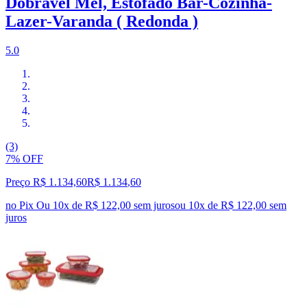
Dobrável Mel, Estofado Bar-Cozinha-
Lazer-Varanda ( Redonda )
5.0
(3)
7% OFF
Preço R$ 1.134,60
R$
1.134
,
60
no Pix
Ou 10x de R$ 122,00 sem juros
ou
10
x de
R$ 122,00
sem
juros