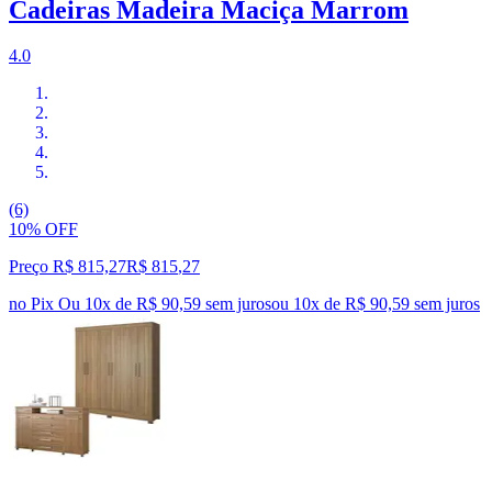
Cadeiras Madeira Maciça Marrom
4.0
(6)
10% OFF
Preço R$ 815,27
R$
815
,
27
no Pix
Ou 10x de R$ 90,59 sem juros
ou
10
x de
R$ 90,59
sem juros