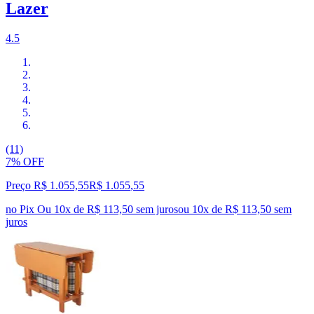
Lazer
4.5
(11)
7% OFF
Preço R$ 1.055,55
R$
1.055
,
55
no Pix
Ou 10x de R$ 113,50 sem juros
ou
10
x de
R$ 113,50
sem
juros