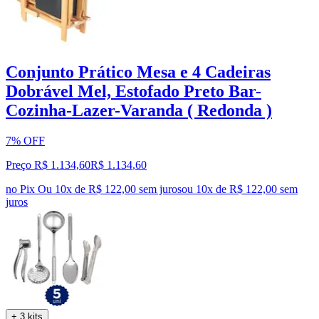
Conjunto Prático Mesa e 4 Cadeiras
Dobrável Mel, Estofado Preto Bar-
Cozinha-Lazer-Varanda ( Redonda )
7% OFF
Preço R$ 1.134,60
R$
1.134
,
60
no Pix
Ou 10x de R$ 122,00 sem juros
ou
10
x de
R$ 122,00
sem
juros
+ 3 kits