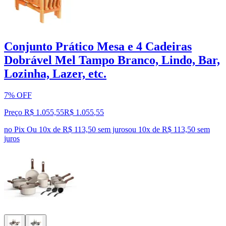
Conjunto Prático Mesa e 4 Cadeiras
Dobrável Mel Tampo Branco, Lindo, Bar,
Lozinha, Lazer, etc.
7% OFF
Preço R$ 1.055,55
R$
1.055
,
55
no Pix
Ou 10x de R$ 113,50 sem juros
ou
10
x de
R$ 113,50
sem
juros