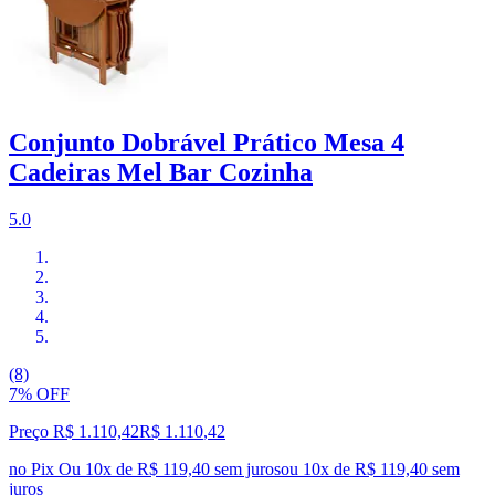
Conjunto Dobrável Prático Mesa 4
Cadeiras Mel Bar Cozinha
5.0
(8)
7% OFF
Preço R$ 1.110,42
R$
1.110
,
42
no Pix
Ou 10x de R$ 119,40 sem juros
ou
10
x de
R$ 119,40
sem
juros