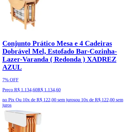
Conjunto Prático Mesa e 4 Cadeiras
Dobrável Mel, Estofado Bar-Cozinha-
Lazer-Varanda ( Redonda ) XADREZ
AZUL
7% OFF
Preço R$ 1.134,60
R$
1.134
,
60
no Pix
Ou 10x de R$ 122,00 sem juros
ou
10
x de
R$ 122,00
sem
juros