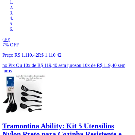
(30)
7% OFF
Preço R$ 1.110,42
R$
1.110
,
42
no Pix
Ou 10x de R$ 119,40 sem juros
ou
10
x de
R$ 119,40
sem
juros
Tramontina Ability: Kit 5 Utensílios
Nylon Preto para Cozinha Resistente e