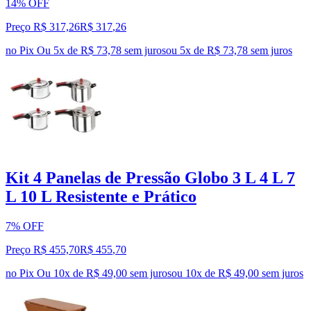
14% OFF
Preço R$ 317,26
R$
317
,
26
no Pix
Ou 5x de R$ 73,78 sem juros
ou
5
x de
R$ 73,78
sem juros
Kit 4 Panelas de Pressão Globo 3 L 4 L 7
L 10 L Resistente e Prático
7% OFF
Preço R$ 455,70
R$
455
,
70
no Pix
Ou 10x de R$ 49,00 sem juros
ou
10
x de
R$ 49,00
sem juros