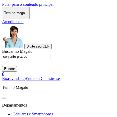
Pular para o conteudo principal
Tem no magalu
Atendimento
Digite seu CEP
Buscar no Magalu
Buscar
0
Boas vindas :)
Entre ou Cadastre-se
Tem no Magalu
Departamentos
Celulares e Smartphones