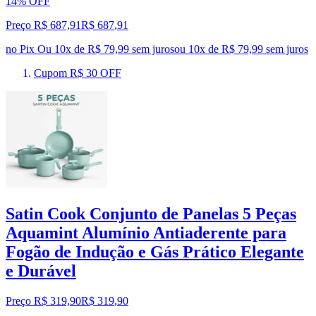
14% OFF
Preço R$ 687,91
R$
687
,
91
no Pix
Ou 10x de R$ 79,99 sem juros
ou
10
x de
R$ 79,99
sem juros
Cupom R$ 30 OFF
Satin Cook Conjunto de Panelas 5 Peças
Aquamint Alumínio Antiaderente para
Fogão de Indução e Gás Prático Elegante
e Durável
Preço R$ 319,90
R$
319
,
90