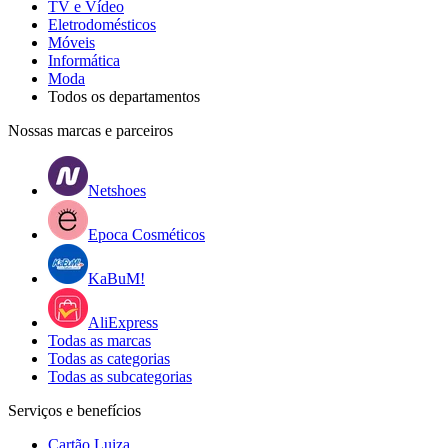
TV e Vídeo
Eletrodomésticos
Móveis
Informática
Moda
Todos os departamentos
Nossas marcas e parceiros
Netshoes
Epoca Cosméticos
KaBuM!
AliExpress
Todas as marcas
Todas as categorias
Todas as subcategorias
Serviços e benefícios
Cartão Luiza