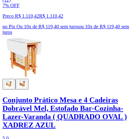
7% OFF
Preço R$ 1.110,42
R$
1.110
,
42
no Pix
Ou 10x de R$ 119,40 sem juros
ou
10
x de
R$ 119,40
sem
juros
Conjunto Prático Mesa e 4 Cadeiras
Dobrável Mel, Estofado Bar-Cozinha-
Lazer-Varanda ( QUADRADO OVAL )
XADREZ AZUL
5.0