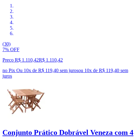
(30)
7% OFF
Preço R$ 1.110,42
R$
1.110
,
42
no Pix
Ou 10x de R$ 119,40 sem juros
ou
10
x de
R$ 119,40
sem
juros
Conjunto Prático Dobrável Veneza com 4