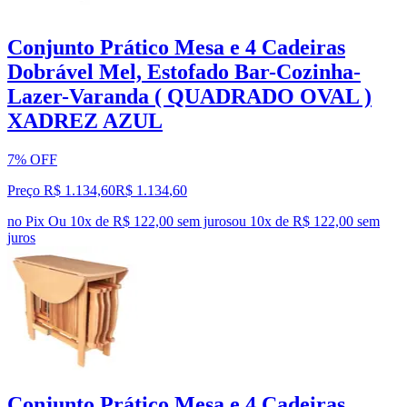
Conjunto Prático Mesa e 4 Cadeiras
Dobrável Mel, Estofado Bar-Cozinha-
Lazer-Varanda ( QUADRADO OVAL )
XADREZ AZUL
7% OFF
Preço R$ 1.134,60
R$
1.134
,
60
no Pix
Ou 10x de R$ 122,00 sem juros
ou
10
x de
R$ 122,00
sem
juros
Conjunto Prático Mesa e 4 Cadeiras