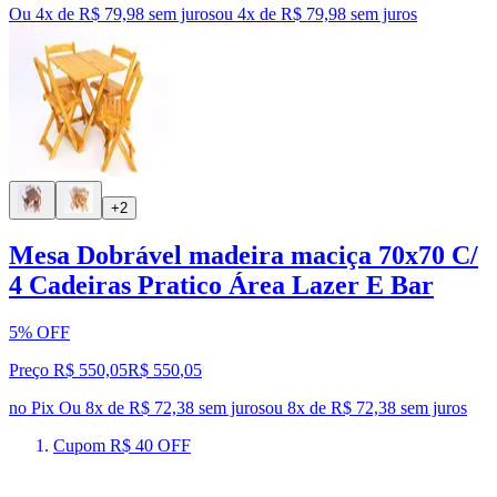
Ou 4x de R$ 79,98 sem juros
ou
4
x de
R$ 79,98
sem juros
+2
Mesa Dobrável madeira maciça 70x70 C/
4 Cadeiras Pratico Área Lazer E Bar
5% OFF
Preço R$ 550,05
R$
550
,
05
no Pix
Ou 8x de R$ 72,38 sem juros
ou
8
x de
R$ 72,38
sem juros
Cupom R$ 40 OFF