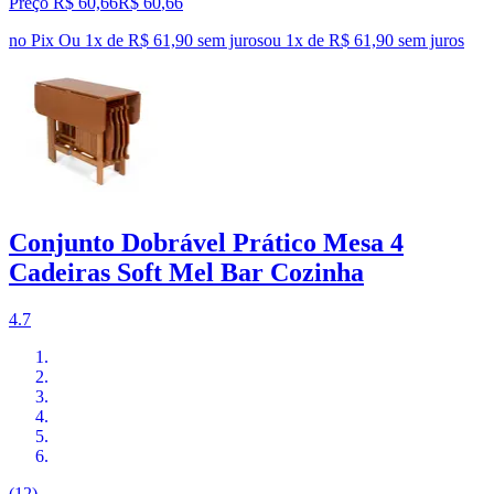
Preço R$ 60,66
R$
60
,
66
no Pix
Ou 1x de R$ 61,90 sem juros
ou
1
x de
R$ 61,90
sem juros
Conjunto Dobrável Prático Mesa 4
Cadeiras Soft Mel Bar Cozinha
4.7
(12)