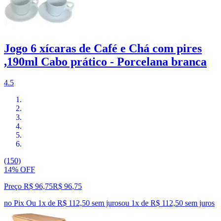
Jogo 6 xícaras de Café e Chá com pires
,190ml Cabo prático - Porcelana branca
4.5
(150)
14% OFF
Preço R$ 96,75
R$
96
,
75
no Pix
Ou 1x de R$ 112,50 sem juros
ou
1
x de
R$ 112,50
sem juros