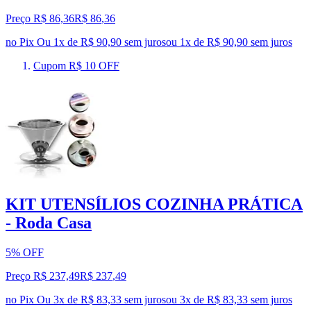
Preço R$ 86,36
R$
86
,
36
no Pix
Ou 1x de R$ 90,90 sem juros
ou
1
x de
R$ 90,90
sem juros
Cupom R$ 10 OFF
KIT UTENSÍLIOS COZINHA PRÁTICA
- Roda Casa
5% OFF
Preço R$ 237,49
R$
237
,
49
no Pix
Ou 3x de R$ 83,33 sem juros
ou
3
x de
R$ 83,33
sem juros