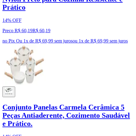
Prático
14% OFF
Preço R$ 60,19
R$
60
,
19
no Pix
Ou 1x de R$ 69,99 sem juros
ou
1
x de
R$ 69,99
sem juros
Conjunto Panelas Carmela Cerâmica 5
Peças Antiaderente, Cozimento Saudável
e Prático.