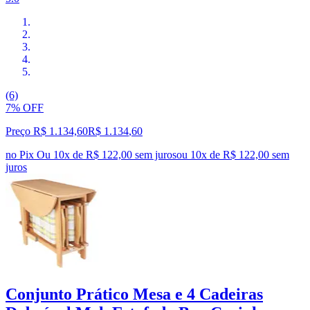
(6)
7% OFF
Preço R$ 1.134,60
R$
1.134
,
60
no Pix
Ou 10x de R$ 122,00 sem juros
ou
10
x de
R$ 122,00
sem
juros
Conjunto Prático Mesa e 4 Cadeiras