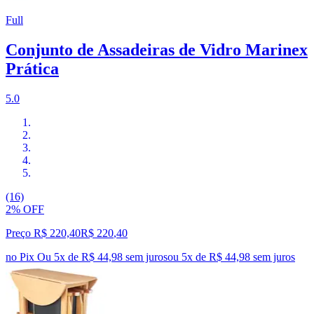
Full
Conjunto de Assadeiras de Vidro Marinex
Prática
5.0
(16)
2% OFF
Preço R$ 220,40
R$
220
,
40
no Pix
Ou 5x de R$ 44,98 sem juros
ou
5
x de
R$ 44,98
sem juros