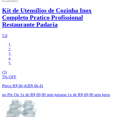
Kit de Utensílios de Cozinha Inox
Completo Pratico Profissional
Restaurante Padaria
5.0
(3)
5% OFF
Preço R$ 66,41
R$
66
,
41
no Pix
Ou 1x de R$ 69,90 sem juros
ou
1
x de
R$ 69,90
sem juros