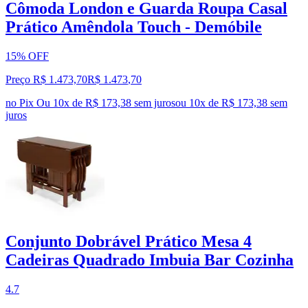
Cômoda London e Guarda Roupa Casal
Prático Amêndola Touch - Demóbile
15% OFF
Preço R$ 1.473,70
R$
1.473
,
70
no Pix
Ou 10x de R$ 173,38 sem juros
ou
10
x de
R$ 173,38
sem
juros
Conjunto Dobrável Prático Mesa 4
Cadeiras Quadrado Imbuia Bar Cozinha
4.7