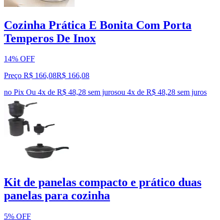
Cozinha Prática E Bonita Com Porta
Temperos De Inox
14% OFF
Preço R$ 166,08
R$
166
,
08
no Pix
Ou 4x de R$ 48,28 sem juros
ou
4
x de
R$ 48,28
sem juros
Kit de panelas compacto e prático duas
panelas para cozinha
5% OFF