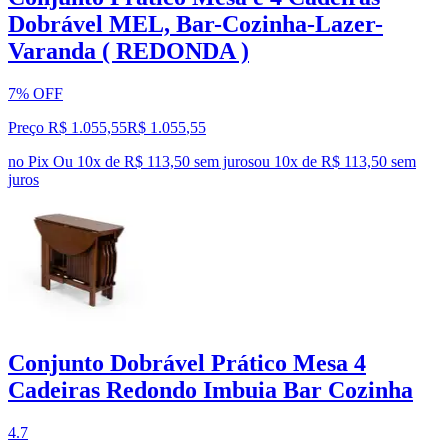
Dobrável MEL, Bar-Cozinha-Lazer-
Varanda ( REDONDA )
7% OFF
Preço R$ 1.055,55
R$
1.055
,
55
no Pix
Ou 10x de R$ 113,50 sem juros
ou
10
x de
R$ 113,50
sem
juros
Conjunto Dobrável Prático Mesa 4
Cadeiras Redondo Imbuia Bar Cozinha
4.7