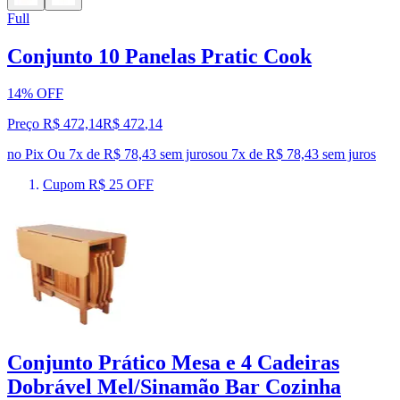
Full
Conjunto 10 Panelas Pratic Cook
14% OFF
Preço R$ 472,14
R$
472
,
14
no Pix
Ou 7x de R$ 78,43 sem juros
ou
7
x de
R$ 78,43
sem juros
Cupom R$ 25 OFF
Conjunto Prático Mesa e 4 Cadeiras
Dobrável Mel/Sinamão Bar Cozinha