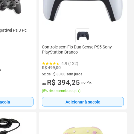
ativel Ps 3 Pc
Controle sem Fio DualSense PS5 Sony
PlayStation Branco
4.9 (122)
R$ 499,00
x
5x de R$ 83,00 sem juros
5 vez de R$ 83,00 sem juros
R$ 394,25
no Pix
ou
(
5% de desconto no pix
)
sacola
Adicionar à sacola