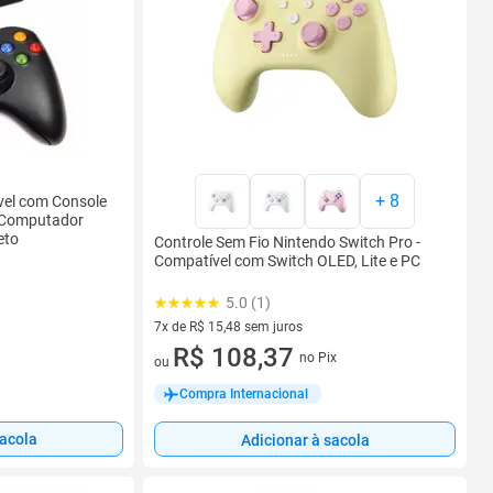
+
8
vel com Console
/Computador
eto
Controle Sem Fio Nintendo Switch Pro -
Compatível com Switch OLED, Lite e PC
5.0 (1)
7x de R$ 15,48 sem juros
7 vez de R$ 15,48 sem juros
R$ 108,37
no Pix
ou
Compra Internacional
sacola
Adicionar à sacola