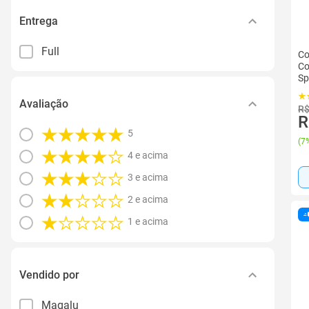
Entrega
Full
Co
Co
Sp
Avaliação
R$
R
5
(
7%
4 e acima
3 e acima
2 e acima
1 e acima
Vendido por
Magalu