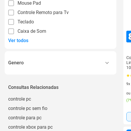
Mouse Pad
Controle Remoto para Tv
Teclado
Caixa de Som
Ver todos
Co
Genero
Li
10
Unissex
9x
Consultas Relacionadas
9 v
o
controle pc
(
7%
controle pc sem fio
controle para pc
controle xbox para pc