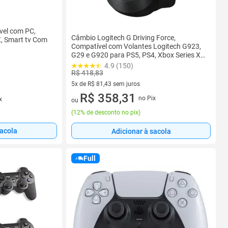
vel com PC,
Câmbio Logitech G Driving Force,
X, Smart tv Com
Compatível com Volantes Logitech G923,
G29 e G920 para PS5, PS4, Xbox Series X e
Series S, Xbox One, PC - 941-000119
4.9 (150)
R$ 418,83
5x de R$ 81,43 sem juros
5 vez de R$ 81,43 sem juros
R$ 358,31
no Pix
x
ou
(
12% de desconto no pix
)
sacola
Adicionar à sacola
Full