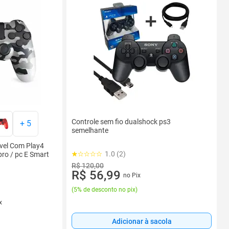
Controle sem fio dualshock ps3
+
5
semelhante
vel Com Play4
1.0 (2)
pro / pc E Smart
R$ 120,00
R$ 56,99
no Pix
(
5% de desconto no pix
)
x
Adicionar à sacola