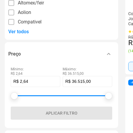
Altomex/feir
Aolion
Co
Jo
Compativel
Ca
Ver todos
R$
R
(
14
Preço
Mínimo:
Máximo:
R$ 2,64
R$ 36.515,00
APLICAR FILTRO