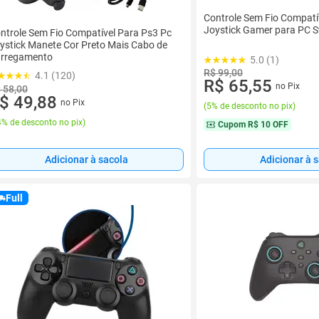
Controle Sem Fio Compatí
Joystick Gamer para PC Sw
ntrole Sem Fio Compatível Para Ps3 Pc
ystick Manete Cor Preto Mais Cabo de
rregamento
5.0 (1)
R$ 99,00
4.1 (120)
R$ 65,55
no Pix
 58,00
$ 49,88
no Pix
(
5% de desconto no pix
)
% de desconto no pix
)
Cupom
R$ 10 OFF
Adicionar à sacola
Adicionar à 
Full