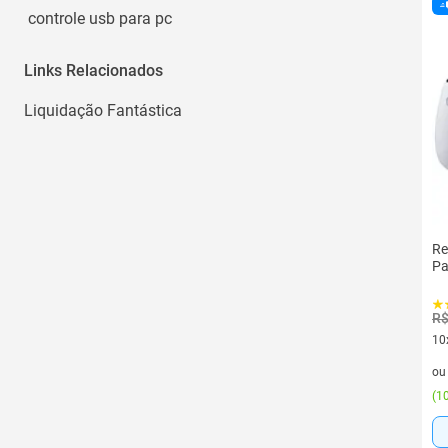
controle usb para pc
Links Relacionados
Liquidação Fantástica
Re
Pa
R$
10
10 
o
(
10