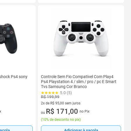
lshock Ps4 sony
Controle Sem Fio Compatível Com Play4
Ps4 Playstation 4 / slim / pro / pc E Smart
Tvs Samsung Cor Branco
5.0 (5)
R$ 199,99
2x de R$ 95,00 sem juros
2 vez de R$ 95,00 sem juros
R$ 171,00
x
no Pix
ou
(
10% de desconto no pix
)
sacola
Adicionar à sacola