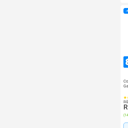
Co
Ga
R$
R
(
14