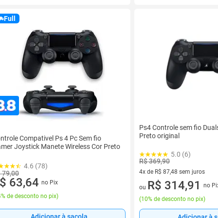
Full
Ps4 Controle sem fio Dua
Preto original
ntrole Compativel Ps 4 Pc Sem fio
mer Joystick Manete Wireless Cor Preto
5.0 (6)
R$ 369,90
4.6 (78)
4x de R$ 87,48 sem juros
 79,00
$ 63,64
4 vez de R$ 87,48 sem juros
R$ 314,91
no Pix
no Pi
ou
% de desconto no pix
)
(
10% de desconto no pix
)
Adicionar à sacola
Adicionar à 