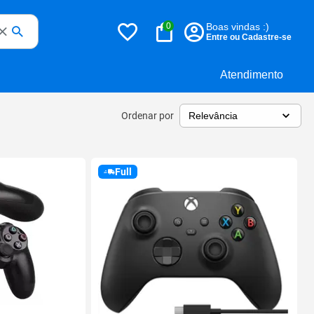
0
Boas vindas :)
Entre ou Cadastre-se
Atendimento
Ordenar por
Full