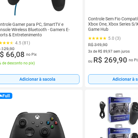
Controle Sem Fio Compatí
Xbox One, Xbox Series S/
ntrole Gamer para PC, SmartTV e
Game Hub
nsole Wireless Bluetooth - Gamers E-
orts & Entretenimento
5.0 (3)
4.5 (81)
R$ 349,90
 129,90
3x de R$ 89,97 sem juros
$ 66,08
no Pix
3 vez de R$ 89,97 sem juros
R$ 269,90
no Pi
ou
 de desconto no pix
)
Adicionar à sacola
Adicionar à 
Full