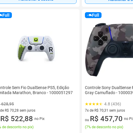
Full
Full
ntrole Sem Fio DualSense PS5, Edição
Controle Sony DualSense 
mitada Marathon, Branco - 1000051297
Gray Camuflado - 10000
 628,95
4.8 (436)
 de R$ 70,28 sem juros
7x de R$ 70,31 sem juros
ez de R$ 70,28 sem juros
R$ 522,88
7 vez de R$ 70,31 sem juros
R$ 457,70
no Pix
no Pi
u
ou
 de desconto no pix
)
(
7% de desconto no pix
)