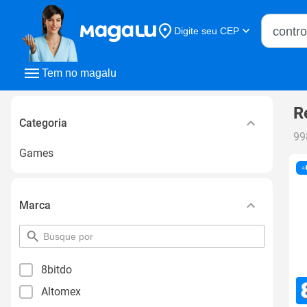
Buscar n
Digite seu CEP
Buscar
Tem no magalu
R
Categoria
99
Games
Marca
pesquisar
por
filtro
8bitdo
Altomex