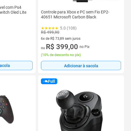
vel com Ps4
Controle para Xbox e PC sem Fio EP2-
itch Oled Lite
40651 Microsoft Carbon Black
5.0 (108)
R$ 499,90
6x de R$ 73,89 sem juros
6 vez de R$ 73,89 sem juros
R$ 399,00
no Pix
ou
(
10% de desconto no pix
)
sacola
Adicionar à sacola
Full