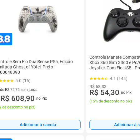
Controle Manete Compatí
ntrole Sem Fio DualSense PS5, Edição
Xbox 360 Slim X360 e Pc
mitada Ghost of Yôtei, Preto -
Joystick Com Fio USB - Pr
00048390
4.1 (144)
5.0 (16)
R$ 68,33
 de R$ 72,75 sem juros
R$ 54,30
no Pix
ez de R$ 72,75 sem juros
R$ 608,90
no Pix
u
(
15% de desconto no pix
)
 de desconto no pix
)
Adicionar à sacola
Adicionar à 