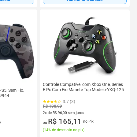
Controle Compatível com Xbox One, Series
E Pc Com Fio Manete Top Modelo-YKQ-125
PS5, Sem Fio,
39944
3.7 (3)
R$ 198,99
2x de R$ 96,00 sem juros
2 vez de R$ 96,00 sem juros
R$ 165,11
no Pix
x
ou
(
14% de desconto no pix
)