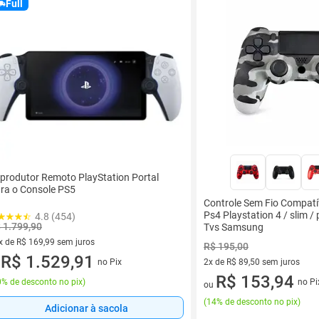
Full
produtor Remoto PlayStation Portal
ra o Console PS5
Controle Sem Fio Compatí
Ps4 Playstation 4 / slim / 
4.8 (454)
 1.799,90
Tvs Samsung
x de R$ 169,99 sem juros
R$ 195,00
vez de R$ 169,99 sem juros
R$ 1.529,91
no Pix
2x de R$ 89,50 sem juros
u
2 vez de R$ 89,50 sem juros
R$ 153,94
% de desconto no pix
)
no Pi
ou
(
14% de desconto no pix
)
Adicionar à sacola