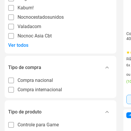
Kabum!
Nocnocestadosunidos
Valadacom
Co
Nocnoc Asia Cbt
40
Ver todos
R$
6x
Tipo de compra
6 v
o
Compra nacional
(
10
Compra internacional
Tipo de produto
Controle para Game