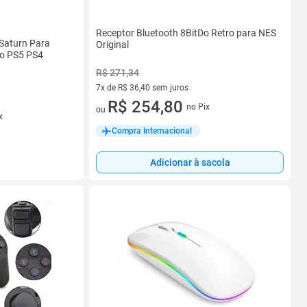
Receptor Bluetooth 8BitDo Retro para NES
 Saturn Para
Original
ro PS5 PS4
R$ 271,34
7x de R$ 36,40 sem juros
7 vez de R$ 36,40 sem juros
R$ 254,80
no Pix
ou
x
Compra Internacional
Adicionar à sacola