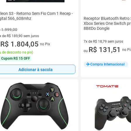
leon S3 - Retorno Sem Fio Com 1 Recep -
Receptor Bluetooth Retro
gital 566_608mhz
Xbox Series One Switch p
8BitDo Dongle
 1.999,00
x de R$ 189,90 sem juros
7x de R$ 18,79 sem juros
vez de R$ 189,90 sem juros
R$ 1.804,05
no Pix
u
7 vez de R$ 18,79 sem juros
R$ 131,51
no Pi
ou
 de desconto no pix
)
Cupom
R$ 15 OFF
Compra Internacional
Adicionar à sacola