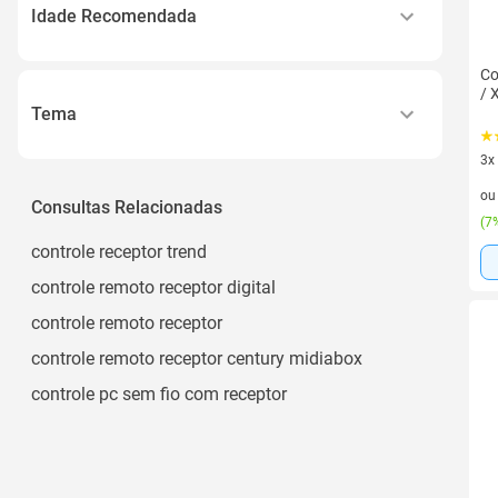
Carreras / Deportes Acuáticos
Idade Recomendada
Cirurgia
Kid
Engenharia
Co
/ 
14 Anos Ou Mais
Português
Tema
14 +
Ver todos
Adestramento
3x
14 + Anos
3 v
Medieval Blacksmith
o
Consultas Relacionadas
Adult
(
7%
Robótica Educacional
Ver todos
controle receptor trend
Buggy
controle remoto receptor digital
Carro Infantil Elétrico
controle remoto receptor
Ver todos
controle remoto receptor century midiabox
controle pc sem fio com receptor