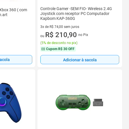
Controle Gamer -SEM FIO- Wireless 2.4G
 Xbox 360 ( com
Joystick com receptor PC Computador
m.art
Kapbom KAP-360G
3x de R$ 74,00 sem juros
3 vez de R$ 74,00 sem juros
R$ 210,90
no Pix
ou
(
5% de desconto no pix
)
Cupom
R$ 30 OFF
sacola
Adicionar à sacola