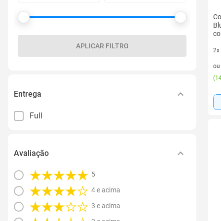
Co
Bl
co
APLICAR FILTRO
2x
2 v
o
(
14
Entrega
Full
Avaliação
5
4 e acima
3 e acima