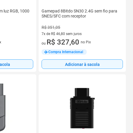
om luz RGB, 1000
Gamepad 8Bitdo SN30 2.4G sem fio para
SNES/SFC com receptor
R$ 351,05
7x de R$ 46,80 sem juros
7 vez de R$ 46,80 sem juros
R$ 327,60
x
no Pix
ou
Compra Internacional
sacola
Adicionar à sacola