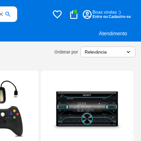
0
Boas vindas :)
Entre ou Cadastre-se
Atendimento
Ordenar por