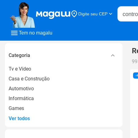
Buscar n
Digite seu CEP
Buscar
Tem no magalu
R
Categoria
99
Tv e Vídeo
Casa e Construção
Automotivo
Informática
Games
Ver todos