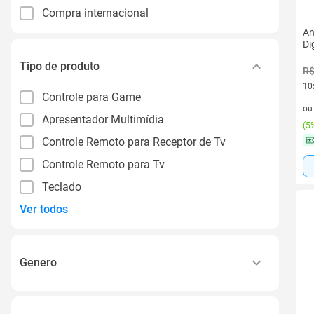
Compra internacional
An
Di
Tipo de produto
R$
10
Controle para Game
10 
o
Apresentador Multimídia
(
5%
Controle Remoto para Receptor de Tv
Controle Remoto para Tv
Teclado
Ver todos
Genero
Farmacologia