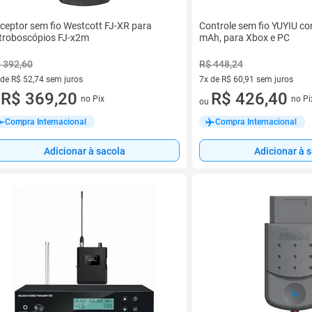
ceptor sem fio Westcott FJ-XR para
Controle sem fio YUYIU c
troboscópios FJ-x2m
mAh, para Xbox e PC
 392,60
R$ 448,24
 de R$ 52,74 sem juros
7x de R$ 60,91 sem juros
ez de R$ 52,74 sem juros
R$ 369,20
7 vez de R$ 60,91 sem juros
R$ 426,40
no Pix
no Pi
u
ou
Compra Internacional
Compra Internacional
Adicionar à sacola
Adicionar à 