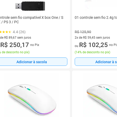
ntrole sem fio compatível X box One / S
01 controle sem fio 2.4g
X / PS 3 / PC
4.4 (26)
R$ 125,90
 de R$ 89,67 sem juros
2x de R$ 59,45 sem juros
ez de R$ 89,67 sem juros
R$ 250,17
2 vez de R$ 59,45 sem juros
R$ 102,25
no Pix
no Pi
u
ou
 de desconto no pix
)
(
14% de desconto no pix
)
Adicionar à sacola
Adicionar à 