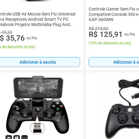
Controle Gamer Sem Fio 
ntrole USB Air Mouse Sem Fio Universal
Compatível Console 360 
ra Receptores Android Smart TV PC
KAP-360WW
tebook Projetor Multimídia Plug And
R$ 210,00
ay Preto
 45,23
R$ 125,91
no Pix
$ 35,76
no Pix
(
10% de desconto no pix
)
 de desconto no pix
)
Adicionar à sacola
Adicionar à 