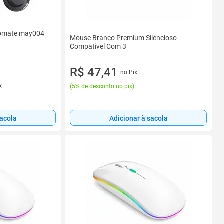
 tomate may004
Mouse Branco Premium Silencioso
Compativel Com 3
R$ 47,41
no Pix
x
(
5% de desconto no pix
)
sacola
Adicionar à sacola