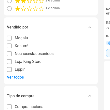
2 e acima
1 e acima
Re
es
R$
Vendido por
7x
7 v
o
Magalu
Kabum!
Nocnocestadosunidos
Loja King Store
Lippin
Ver todos
Tipo de compra
Compra nacional