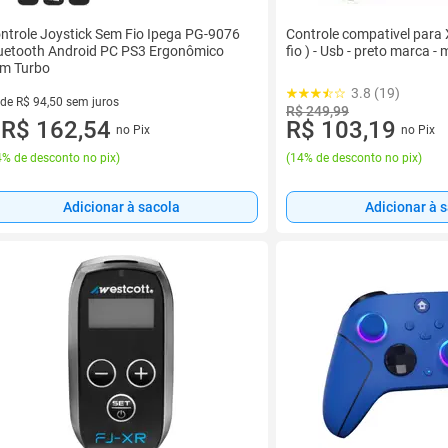
Controle compativel para
ntrole Joystick Sem Fio Ipega PG-9076
fio ) - Usb - preto marca - 
uetooth Android PC PS3 Ergonômico
m Turbo
3.8 (19)
 de R$ 94,50 sem juros
R$ 249,99
ez de R$ 94,50 sem juros
R$ 162,54
R$ 103,19
no Pix
no Pix
u
% de desconto no pix
)
(
14% de desconto no pix
)
Adicionar à 
Adicionar à sacola