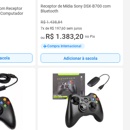
Receptor de Mídia Sony DSX-B700 com
com Receptor
Bluetooth
e Computador
R$ 1.438,84
7x de R$ 197,60 sem juros
7 vez de R$ 197,60 sem juros
R$ 1.383,20
no Pix
ou
Compra Internacional
sacola
Adicionar à sacola