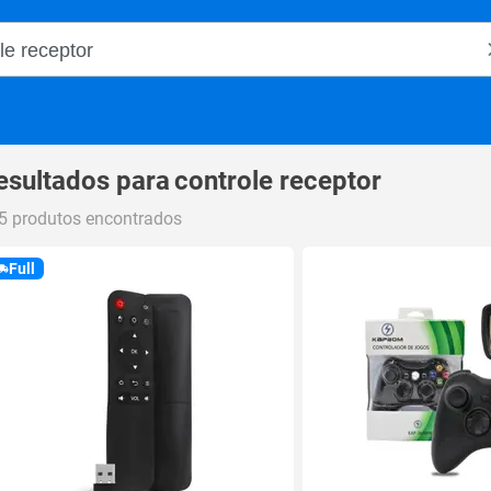
o Magalu
esultados para
controle receptor
5 produtos encontrados
Full