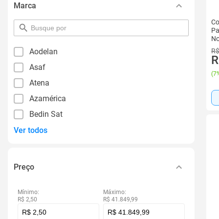
Marca
Co
pesquisar
Pa
por
No
filtro
Pl
Aodelan
R$
R
Asaf
(
7%
Atena
Azamérica
Bedin Sat
Ver todos
Preço
Mínimo:
Máximo:
R$ 2,50
R$ 41.849,99