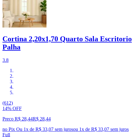
Cortina 2,20x1,70 Quarto Sala Escritorio
Palha
3.8
(612)
14% OFF
Preço R$ 28,44
R$
28
,
44
no Pix
Ou 1x de R$ 33,07 sem juros
ou
1
x de
R$ 33,07
sem juros
Full