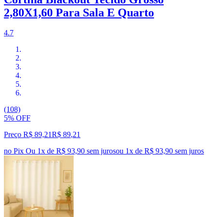
2,80X1,60 Para Sala E Quarto
4.7
(108)
5% OFF
Preço R$ 89,21
R$
89
,
21
no Pix
Ou 1x de R$ 93,90 sem juros
ou
1
x de
R$ 93,90
sem juros