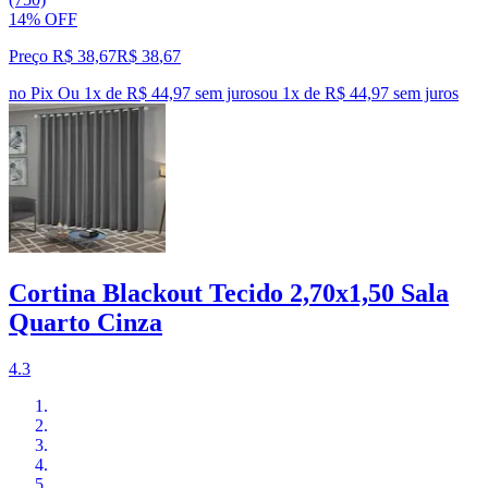
14% OFF
Preço R$ 38,67
R$
38
,
67
no Pix
Ou 1x de R$ 44,97 sem juros
ou
1
x de
R$ 44,97
sem juros
Cortina Blackout Tecido 2,70x1,50 Sala
Quarto Cinza
4.3