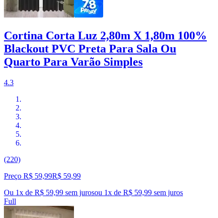
Cortina Corta Luz 2,80m X 1,80m 100%
Blackout PVC Preta Para Sala Ou
Quarto Para Varão Simples
4.3
(220)
Preço R$ 59,99
R$
59
,
99
Ou 1x de R$ 59,99 sem juros
ou
1
x de
R$ 59,99
sem juros
Full