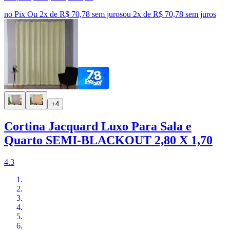
no Pix
Ou 2x de R$ 70,78 sem juros
ou
2
x de
R$ 70,78
sem juros
+4
Cortina Jacquard Luxo Para Sala e
Quarto SEMI-BLACKOUT 2,80 X 1,70
4.3