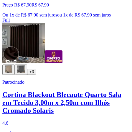
Preço R$ 67,90
R$
67
,
90
Ou 1x de R$ 67,90 sem juros
ou
1
x de
R$ 67,90
sem juros
Full
+3
Patrocinado
Cortina Blackout Blecaute Quarto Sala
em Tecido 3,00m x 2,50m com Ilhós
Cromado Solaris
4.6