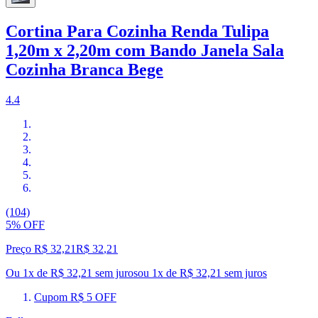
Cortina Para Cozinha Renda Tulipa
1,20m x 2,20m com Bando Janela Sala
Cozinha Branca Bege
4.4
(104)
5% OFF
Preço R$ 32,21
R$
32
,
21
Ou 1x de R$ 32,21 sem juros
ou
1
x de
R$ 32,21
sem juros
Cupom R$ 5 OFF