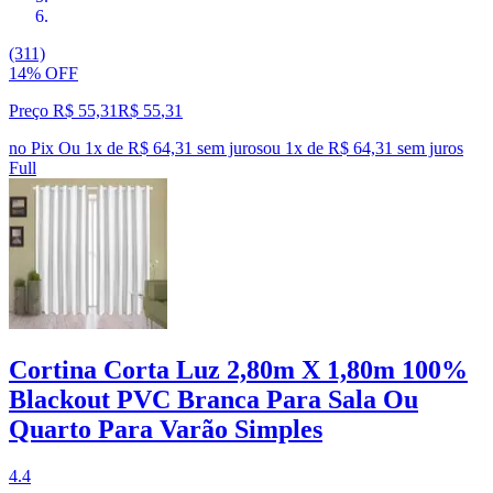
(311)
14% OFF
Preço R$ 55,31
R$
55
,
31
no Pix
Ou 1x de R$ 64,31 sem juros
ou
1
x de
R$ 64,31
sem juros
Full
Cortina Corta Luz 2,80m X 1,80m 100%
Blackout PVC Branca Para Sala Ou
Quarto Para Varão Simples
4.4