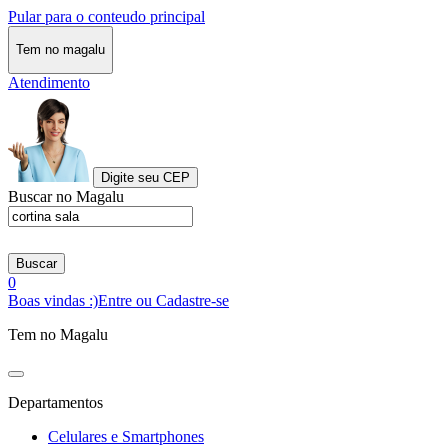
Pular para o conteudo principal
Tem no magalu
Atendimento
Digite seu CEP
Buscar no Magalu
Buscar
0
Boas vindas :)
Entre ou Cadastre-se
Tem no Magalu
Departamentos
Celulares e Smartphones