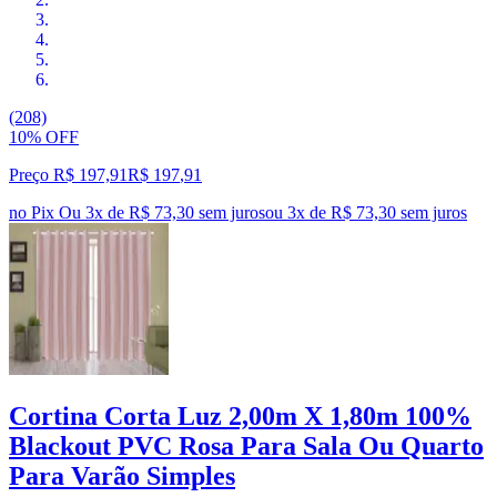
(208)
10% OFF
Preço R$ 197,91
R$
197
,
91
no Pix
Ou 3x de R$ 73,30 sem juros
ou
3
x de
R$ 73,30
sem juros
Cortina Corta Luz 2,00m X 1,80m 100%
Blackout PVC Rosa Para Sala Ou Quarto
Para Varão Simples