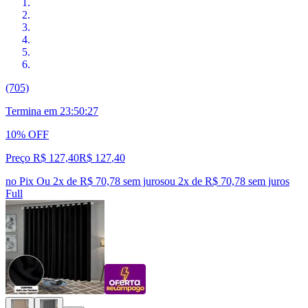
(705)
Termina em
23:50:26
10% OFF
Preço R$ 127,40
R$
127
,
40
no Pix
Ou 2x de R$ 70,78 sem juros
ou
2
x de
R$ 70,78
sem juros
Full