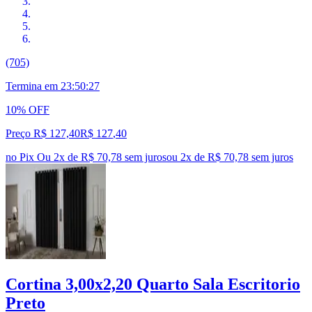
(705)
Termina em
23:50:26
10% OFF
Preço R$ 127,40
R$
127
,
40
no Pix
Ou 2x de R$ 70,78 sem juros
ou
2
x de
R$ 70,78
sem juros
Cortina 3,00x2,20 Quarto Sala Escritorio
Preto