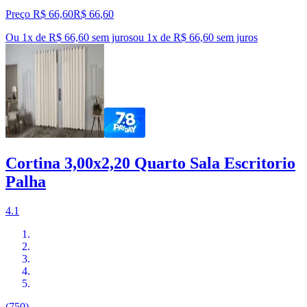
Preço R$ 66,60
R$
66
,
60
Ou 1x de R$ 66,60 sem juros
ou
1
x de
R$ 66,60
sem juros
Cortina 3,00x2,20 Quarto Sala Escritorio
Palha
4.1
(750)