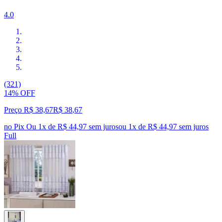
4.0
(321)
14% OFF
Preço R$ 38,67
R$
38
,
67
no Pix
Ou 1x de R$ 44,97 sem juros
ou
1
x de
R$ 44,97
sem juros
Full