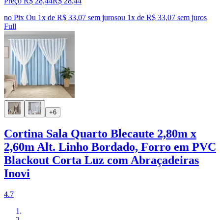
Preço R$ 28,44
R$
28
,
44
no Pix
Ou 1x de R$ 33,07 sem juros
ou
1
x de
R$ 33,07
sem juros
Full
+6
Cortina Sala Quarto Blecaute 2,80m x
2,60m Alt. Linho Bordado, Forro em PVC
Blackout Corta Luz com Abraçadeiras
Inovi
4.7