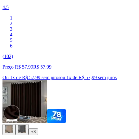
4.5
(102)
Preço R$ 57,99
R$
57
,
99
Ou 1x de R$ 57,99 sem juros
ou
1
x de
R$ 57,99
sem juros
+3