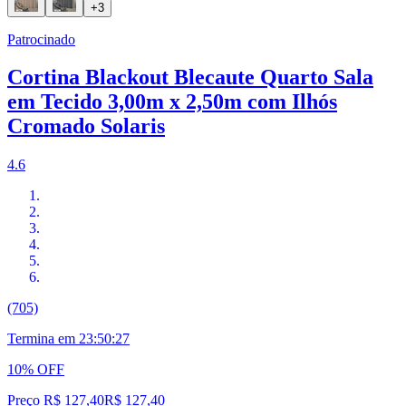
+3
Patrocinado
Cortina Blackout Blecaute Quarto Sala
em Tecido 3,00m x 2,50m com Ilhós
Cromado Solaris
4.6
(705)
Termina em
23:50:26
10% OFF
Preço R$ 127,40
R$
127
,
40