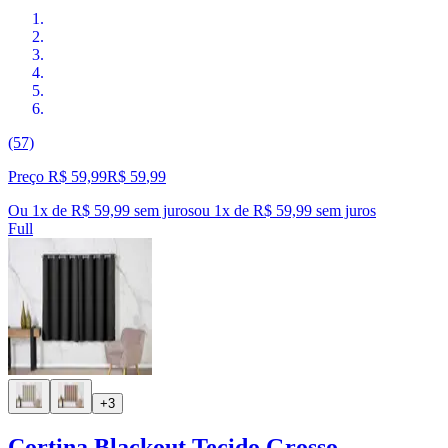
(57)
Preço R$ 59,99
R$
59
,
99
Ou 1x de R$ 59,99 sem juros
ou
1
x de
R$ 59,99
sem juros
Full
+3
Cortina Blackout Tecido Grosso