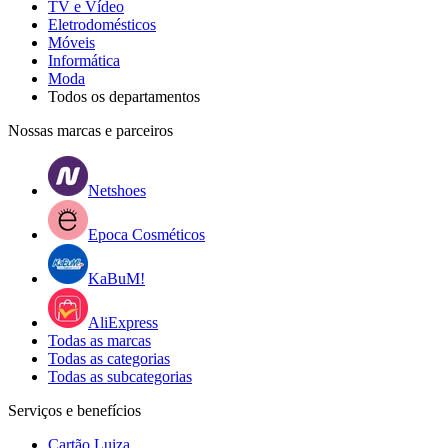
TV e Vídeo
Eletrodomésticos
Móveis
Informática
Moda
Todos os departamentos
Nossas marcas e parceiros
Netshoes
Epoca Cosméticos
KaBuM!
AliExpress
Todas as marcas
Todas as categorias
Todas as subcategorias
Serviços e benefícios
Cartão Luiza