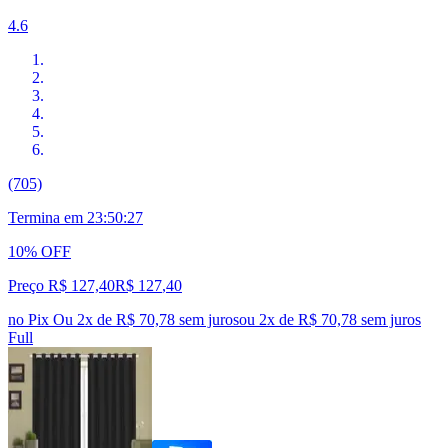
4.6
(705)
Termina em
23:50:26
10% OFF
Preço R$ 127,40
R$
127
,
40
no Pix
Ou 2x de R$ 70,78 sem juros
ou
2
x de
R$ 70,78
sem juros
Full