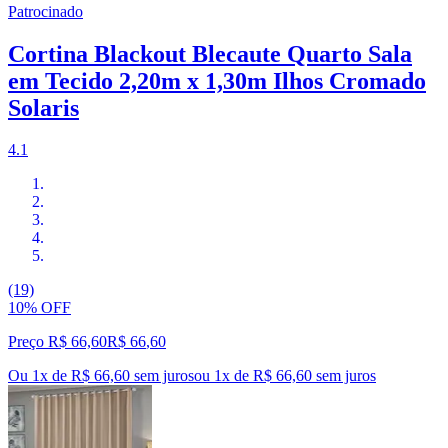
Patrocinado
Cortina Blackout Blecaute Quarto Sala
em Tecido 2,20m x 1,30m Ilhos Cromado
Solaris
4.1
(19)
10% OFF
Preço R$ 66,60
R$
66
,
60
Ou 1x de R$ 66,60 sem juros
ou
1
x de
R$ 66,60
sem juros