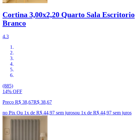
Cortina 3,00x2,20 Quarto Sala Escritorio
Branco
4.3
(885)
14% OFF
Preço R$ 38,67
R$
38
,
67
no Pix
Ou 1x de R$ 44,97 sem juros
ou
1
x de
R$ 44,97
sem juros