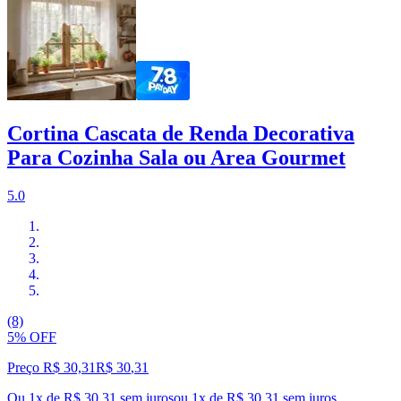
Cortina Cascata de Renda Decorativa
Para Cozinha Sala ou Area Gourmet
5.0
(8)
5% OFF
Preço R$ 30,31
R$
30
,
31
Ou 1x de R$ 30,31 sem juros
ou
1
x de
R$ 30,31
sem juros