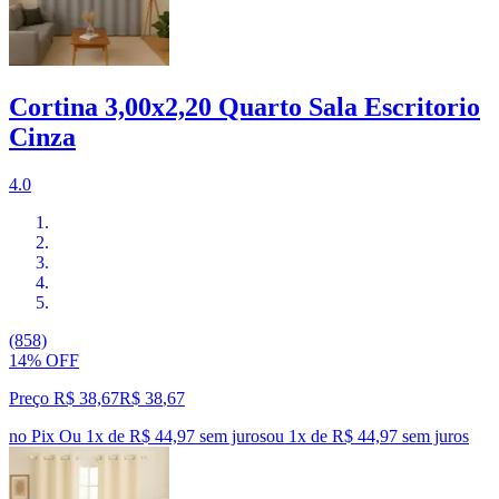
Cortina 3,00x2,20 Quarto Sala Escritorio
Cinza
4.0
(858)
14% OFF
Preço R$ 38,67
R$
38
,
67
no Pix
Ou 1x de R$ 44,97 sem juros
ou
1
x de
R$ 44,97
sem juros