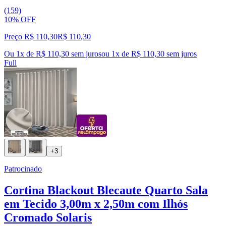
(159)
10% OFF
Preço R$ 110,30
R$
110
,
30
Ou 1x de R$ 110,30 sem juros
ou
1
x de
R$ 110,30
sem juros
Full
+3
Patrocinado
Cortina Blackout Blecaute Quarto Sala
em Tecido 3,00m x 2,50m com Ilhós
Cromado Solaris