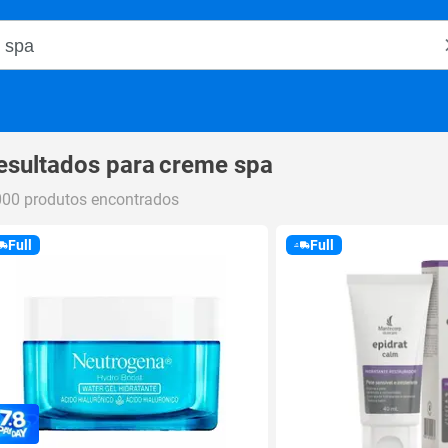
o Magalu
esultados para
creme spa
000 produtos encontrados
Full
Full