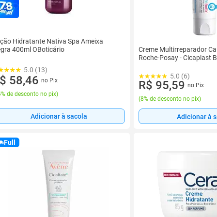
ção Hidratante Nativa Spa Ameixa
Creme Multirreparador C
gra 400ml OBoticário
Roche-Posay - Cicaplast 
5.0 (13)
5.0 (6)
$ 58,46
no Pix
R$ 95,59
no Pix
% de desconto no pix
)
(
8% de desconto no pix
)
Adicionar à sacola
Adicionar à 
Full