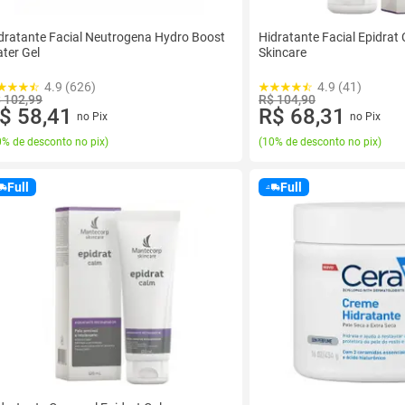
dratante Facial Neutrogena Hydro Boost
Hidratante Facial Epidra
ter Gel
Skincare
4.9 (626)
4.9 (41)
 102,99
R$ 104,90
$ 58,41
R$ 68,31
no Pix
no Pix
% de desconto no pix
)
(
10% de desconto no pix
)
Full
Full