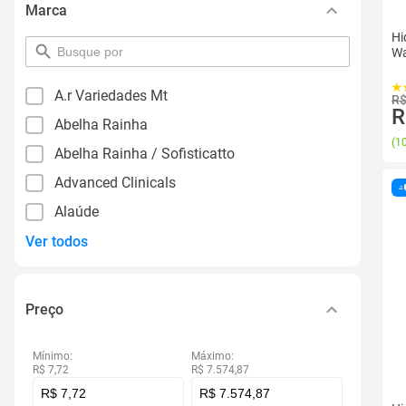
Marca
Hi
pesquisar
Wa
por
filtro
A.r Variedades Mt
R$
R
Abelha Rainha
(
10
Abelha Rainha / Sofisticatto
Advanced Clinicals
Alaúde
Ver todos
Preço
Mínimo:
Máximo:
R$ 7,72
R$ 7.574,87