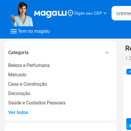
Buscar n
Digite seu CEP
Buscar
Tem no magalu
R
Categoria
1.
Beleza e Perfumaria
Mercado
Casa e Construção
Decoração
Saúde e Cuidados Pessoais
Ver todos