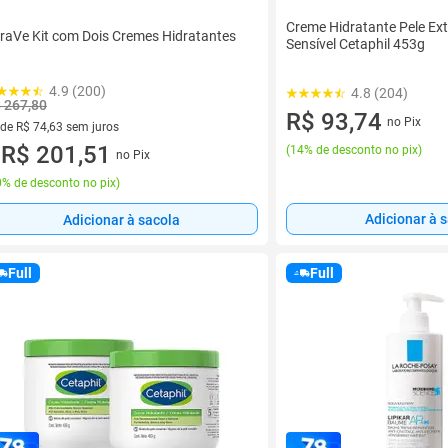
Creme Hidratante Pele Ext
raVe Kit com Dois Cremes Hidratantes
Sensível Cetaphil 453g
4.9 (200)
4.8 (204)
 267,80
R$ 93,74
no Pix
 de R$ 74,63 sem juros
ez de R$ 74,63 sem juros
R$ 201,51
(
14% de desconto no pix
)
no Pix
u
% de desconto no pix
)
Adicionar à 
Adicionar à sacola
Full
Full