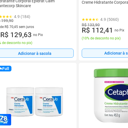
dratante Corporal Epidrat Calm
Creme Hidratante Corpora
ntecorp Skincare
4.9 (184)
4.9 (5060)
 199,90
R$ 133,90
 de R$ 70,45 sem juros
R$ 112,41
no Pix
ez de R$ 70,45 sem juros
R$ 129,63
no Pix
u
(
10% de desconto no pix
)
 de desconto no pix
)
Adicionar à 
Adicionar à sacola
Full