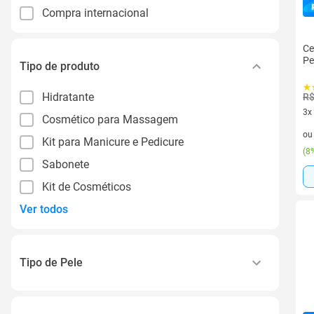
Compra internacional
Ce
Pe
Tipo de produto
Hidratante
R$
3x
Cosmético para Massagem
3 v
o
Kit para Manicure e Pedicure
(
8%
Sabonete
Kit de Cosméticos
Ver todos
Tipo de Pele
Todos Os Tipos de Pele