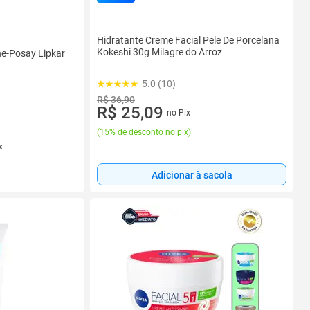
Hidratante Creme Facial Pele De Porcelana
Kokeshi 30g Milagre do Arroz
e-Posay Lipkar
5.0 (10)
R$ 36,90
R$ 25,09
no Pix
(
15% de desconto no pix
)
x
Adicionar à sacola