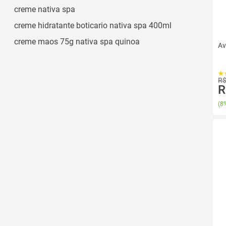
creme nativa spa
creme hidratante boticario nativa spa 400ml
creme maos 75g nativa spa quinoa
Av
R$
R
(
8%