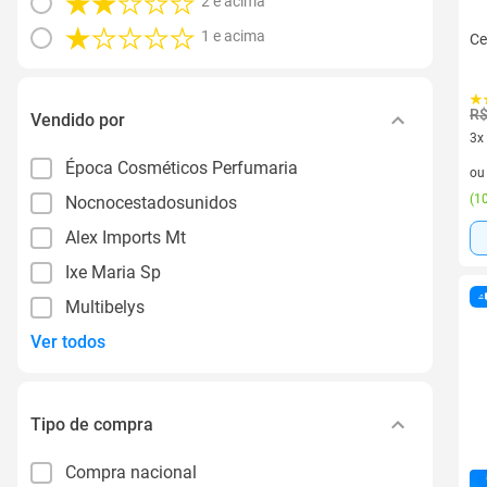
2 e acima
1 e acima
Ce
R$
Vendido por
3x
3 v
Época Cosméticos Perfumaria
o
(
10
Nocnocestadosunidos
Alex Imports Mt
Ixe Maria Sp
Multibelys
Ver todos
Tipo de compra
Compra nacional