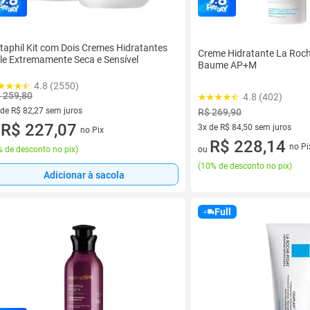
taphil Kit com Dois Cremes Hidratantes
Creme Hidratante La Roch
le Extremamente Seca e Sensível
Baume AP+M
4.8 (2550)
 259,80
4.8 (402)
 de R$ 82,27 sem juros
R$ 269,90
ez de R$ 82,27 sem juros
R$ 227,07
3x de R$ 84,50 sem juros
no Pix
u
3 vez de R$ 84,50 sem juros
R$ 228,14
no Pi
 de desconto no pix
)
ou
(
10% de desconto no pix
)
Adicionar à sacola
Full