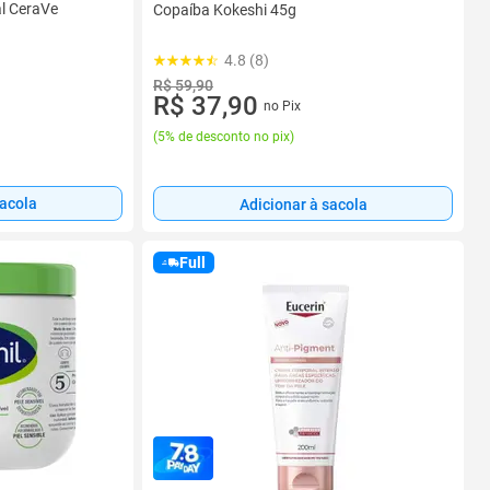
l CeraVe
Copaíba Kokeshi 45g
4.8 (8)
R$ 59,90
R$ 37,90
no Pix
(
5% de desconto no pix
)
sacola
Adicionar à sacola
Full