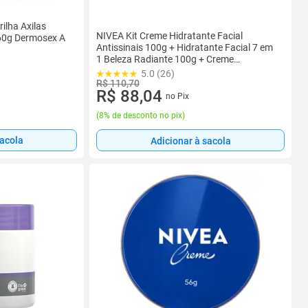
ilha Axilas
NIVEA Kit Creme Hidratante Facial
60g Dermosex A
Antissinais 100g + Hidratante Facial 7 em
1 Beleza Radiante 100g + Creme
Hidratante Facial Noturno 100g
5.0 (26)
R$ 110,70
R$ 88,04
no Pix
(
8% de desconto no pix
)
sacola
Adicionar à sacola