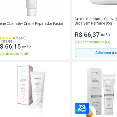
Creme Hidratante Cerave P
Seca Sem Perfume 85g
ène Cicalfate+ Creme Reparador Facial
R$ 66,37
no Pix
4.9 (33)
 101,99
(
14% de desconto no pix
)
$ 66,15
no Pix
Adicionar à 
 de desconto no pix
)