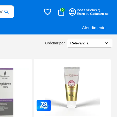
0
Boas vindas :)
Entre ou Cadastre-se
Atendimento
Ordenar por