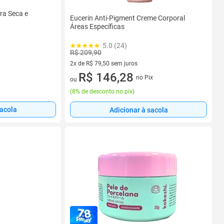
ra Seca e
Eucerin Anti-Pigment Creme Corporal
Áreas Específicas
5.0 (24)
R$ 209,90
2x de R$ 79,50 sem juros
2 vez de R$ 79,50 sem juros
R$ 146,28
no Pix
ou
(
8% de desconto no pix
)
sacola
Adicionar à sacola