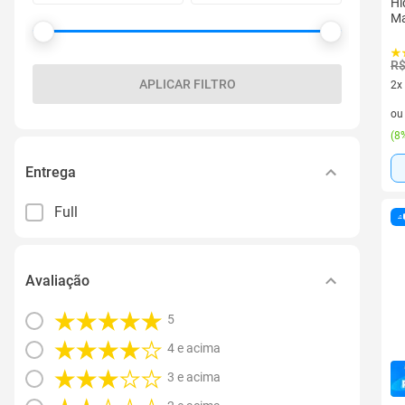
Hi
Ma
R$
APLICAR FILTRO
2x
2 v
o
(
8%
Entrega
Full
Avaliação
5
4 e acima
3 e acima