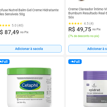
Creme Clareador Íntimo Vir
ofuse Nutrel Balm Gel Creme Hidratante
Bumbum Resultado Real 
les Sensíveis 50g
Sós
4.5 (4)
5.0 (40)
R$ 49,75
no Pix
$ 87,49
no Pix
(
7% de desconto no pix
)
Adicionar à sacola
Adicionar à 
Full
Full