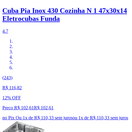
Cuba Pia Inox 430 Cozinha N 1 47x30x14
Eletrocubas Funda
4.7
(243)
R$ 116,82
12% OFF
Preço R$ 102,61
R$
102
,
61
no Pix
Ou 1x de R$ 110,33 sem juros
ou
1
x de
R$ 110,33
sem juros