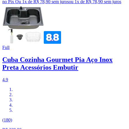
no Pix
Ou 1x de R$ 78,90 sem juros
ou
1
x de
R$ 78,90
sem juros
Full
Cuba Cozinha Gourmet Pia Aço Inox
Preta Acessórios Embutir
4.9
(180)