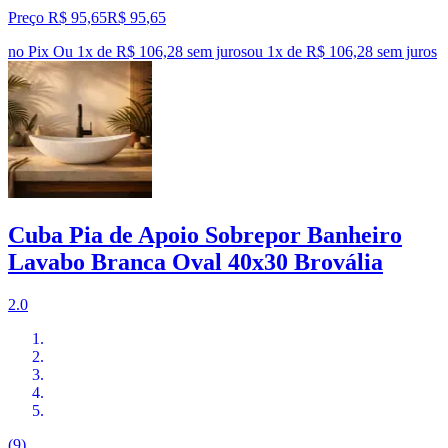
Preço R$ 95,65
R$
95
,
65
no Pix
Ou 1x de R$ 106,28 sem juros
ou
1
x de
R$ 106,28
sem juros
Cuba Pia de Apoio Sobrepor Banheiro
Lavabo Branca Oval 40x30 Brovália
2.0
(9)