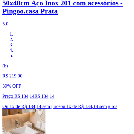
50x40cm Aço Inox 201 com acessórios -
Pingoo.casa Prata
5.0
(6)
R$ 219,90
39% OFF
Preço R$ 134,14
R$
134
,
14
Ou 1x de R$ 134,14 sem juros
ou
1
x de
R$ 134,14
sem juros