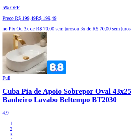
5% OFF
Preço R$ 199,49
R$
199
,
49
no Pix
Ou 3x de R$ 70,00 sem juros
ou
3
x de
R$ 70,00
sem juros
Full
Cuba Pia de Apoio Sobrepor Oval 43x25
Banheiro Lavabo Beltempo BT2030
4.9