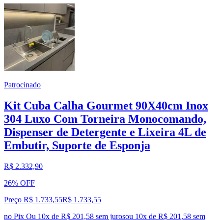
Patrocinado
Kit Cuba Calha Gourmet 90X40cm Inox
304 Luxo Com Torneira Monocomando,
Dispenser de Detergente e Lixeira 4L de
Embutir, Suporte de Esponja
R$ 2.332,90
26% OFF
Preço R$ 1.733,55
R$
1.733
,
55
no Pix
Ou 10x de R$ 201,58 sem juros
ou
10
x de
R$ 201,58
sem