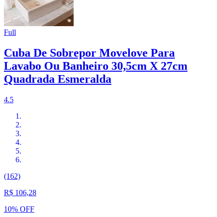
Full
Cuba De Sobrepor Movelove Para
Lavabo Ou Banheiro 30,5cm X 27cm
Quadrada Esmeralda
4.5
(162)
R$ 106,28
10% OFF