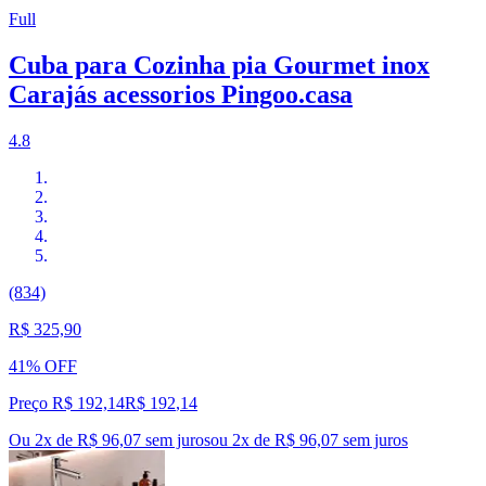
Full
Cuba para Cozinha pia Gourmet inox
Carajás acessorios Pingoo.casa
4.8
(834)
R$ 325,90
41% OFF
Preço R$ 192,14
R$
192
,
14
Ou 2x de R$ 96,07 sem juros
ou
2
x de
R$ 96,07
sem juros