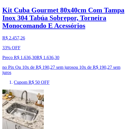
Kit Cuba Gourmet 80x40cm Com Tampa
Inox 304 Tabúa Sobrepor, Torneira
Monocomando E Acessórios
R$ 2.457,26
33% OFF
Preço R$ 1.636,30
R$
1.636
,
30
no Pix
Ou 10x de R$ 190,27 sem juros
ou
10
x de
R$ 190,27
sem
juros
Cupom R$ 50 OFF