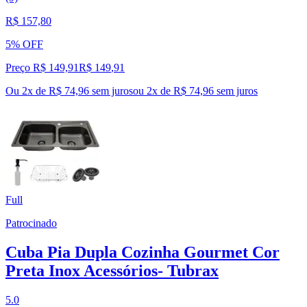
R$ 157,80
5% OFF
Preço R$ 149,91
R$
149
,
91
Ou 2x de R$ 74,96 sem juros
ou
2
x de
R$ 74,96
sem juros
Full
Patrocinado
Cuba Pia Dupla Cozinha Gourmet Cor
Preta Inox Acessórios- Tubrax
5.0