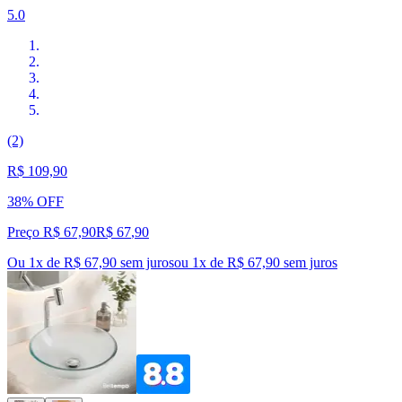
5.0
(2)
R$ 109,90
38% OFF
Preço R$ 67,90
R$
67
,
90
Ou 1x de R$ 67,90 sem juros
ou
1
x de
R$ 67,90
sem juros