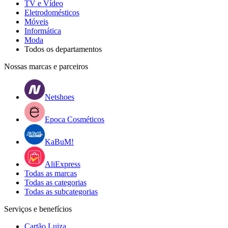
TV e Vídeo
Eletrodomésticos
Móveis
Informática
Moda
Todos os departamentos
Nossas marcas e parceiros
Netshoes
Epoca Cosméticos
KaBuM!
AliExpress
Todas as marcas
Todas as categorias
Todas as subcategorias
Serviços e benefícios
Cartão Luiza