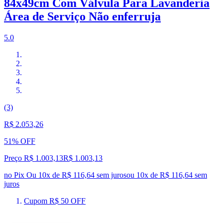
84x49cm Com Válvula Para Lavanderia
Área de Serviço Não enferruja
5.0
(3)
R$ 2.053,26
51% OFF
Preço R$ 1.003,13
R$
1.003
,
13
no Pix
Ou 10x de R$ 116,64 sem juros
ou
10
x de
R$ 116,64
sem
juros
Cupom R$ 50 OFF