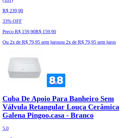
(101)
R$ 239,90
33% OFF
Preço R$ 159,90
R$
159
,
90
Ou 2x de R$ 79,95 sem juros
ou
2
x de
R$ 79,95
sem juros
Cuba De Apoio Para Banheiro Sem
Válvula Retangular Louça Cerâmica
Galena Pingoo.casa - Branco
5.0