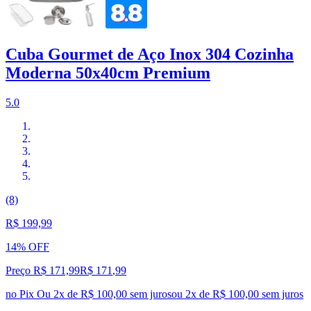
Cuba Gourmet de Aço Inox 304 Cozinha
Moderna 50x40cm Premium
5.0
(8)
R$ 199,99
14% OFF
Preço R$ 171,99
R$
171
,
99
no Pix
Ou 2x de R$ 100,00 sem juros
ou
2
x de
R$ 100,00
sem juros