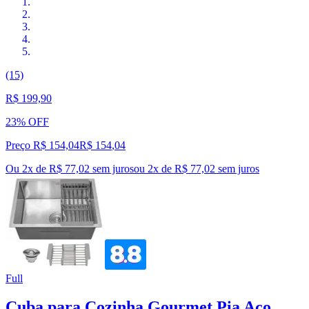
(15)
R$ 199,90
23% OFF
Preço R$ 154,04
R$
154
,
04
Ou 2x de R$ 77,02 sem juros
ou
2
x de
R$ 77,02
sem juros
Full
Cuba para Cozinha Gourmet Pia Aço