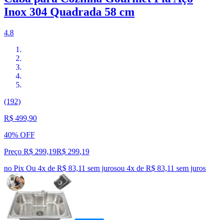
Inox 304 Quadrada 58 cm
4.8
(192)
R$ 499,90
40% OFF
Preço R$ 299,19
R$
299
,
19
no Pix
Ou 4x de R$ 83,11 sem juros
ou
4
x de
R$ 83,11
sem juros