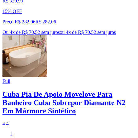
R$ 329,90
15% OFF
Preço R$ 282,06
R$
282
,
06
Ou 4x de R$ 70,52 sem juros
ou
4
x de
R$ 70,52
sem juros
Full
Cuba Pia De Apoio Movelove Para
Banheiro Cuba Sobrepor Diamante N2
Em Mármore Sintético
4.4