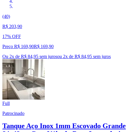
(40)
R$ 203,90
17% OFF
Preço R$ 169,90
R$
169
,
90
Ou 2x de R$ 84,95 sem juros
ou
2
x de
R$ 84,95
sem juros
Full
Patrocinado
Tanque Aço Inox 1mm Escovado Grande