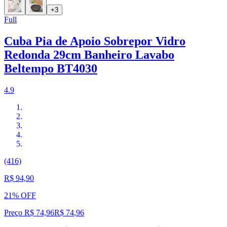
+3
Full
Cuba Pia de Apoio Sobrepor Vidro
Redonda 29cm Banheiro Lavabo
Beltempo BT4030
4.9
(416)
R$ 94,90
21% OFF
Preço R$ 74,96
R$
74
,
96