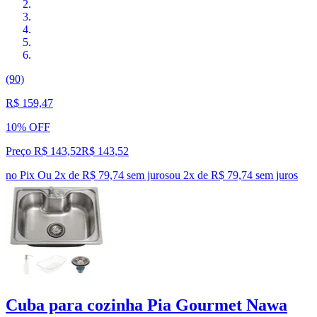
(90)
R$ 159,47
10% OFF
Preço R$ 143,52
R$
143
,
52
no Pix
Ou 2x de R$ 79,74 sem juros
ou
2
x de
R$ 79,74
sem juros
Cuba para cozinha Pia Gourmet Nawa