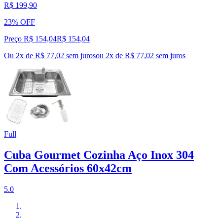
R$ 199,90
23% OFF
Preço R$ 154,04
R$
154
,
04
Ou 2x de R$ 77,02 sem juros
ou
2
x de
R$ 77,02
sem juros
Full
Cuba Gourmet Cozinha Aço Inox 304
Com Acessórios 60x42cm
5.0