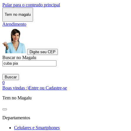
Pular para o conteudo principal
Tem no magalu
Atendimento
Digite seu CEP
Buscar no Magalu
Buscar
0
Boas vindas :)
Entre ou Cadastre-se
Tem no Magalu
Departamentos
Celulares e Smartphones