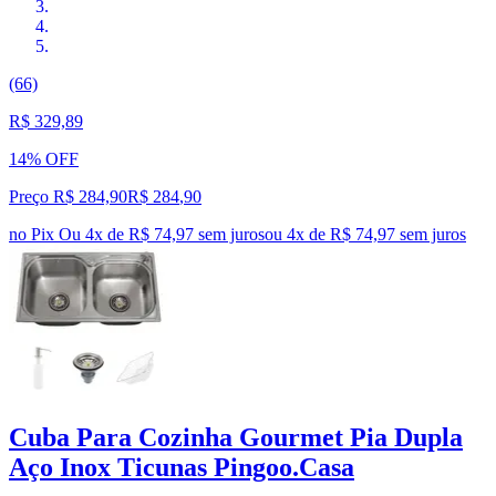
(66)
R$ 329,89
14% OFF
Preço R$ 284,90
R$
284
,
90
no Pix
Ou 4x de R$ 74,97 sem juros
ou
4
x de
R$ 74,97
sem juros
Cuba Para Cozinha Gourmet Pia Dupla
Aço Inox Ticunas Pingoo.Casa