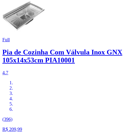
Full
Pia de Cozinha Com Válvula Inox GNX
105x14x53cm PIA10001
4.7
(396)
R$ 209,99