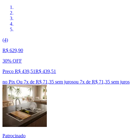
(4)
R$ 629,90
30% OFF
Preço R$ 439,51
R$
439
,
51
no Pix
Ou 7x de R$ 71,35 sem juros
ou
7
x de
R$ 71,35
sem juros
Patrocinado