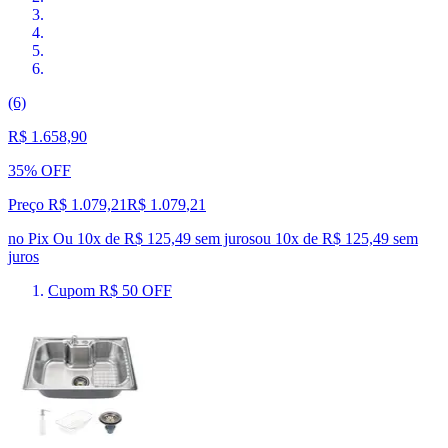
(6)
R$ 1.658,90
35% OFF
Preço R$ 1.079,21
R$
1.079
,
21
no Pix
Ou 10x de R$ 125,49 sem juros
ou
10
x de
R$ 125,49
sem
juros
Cupom R$ 50 OFF